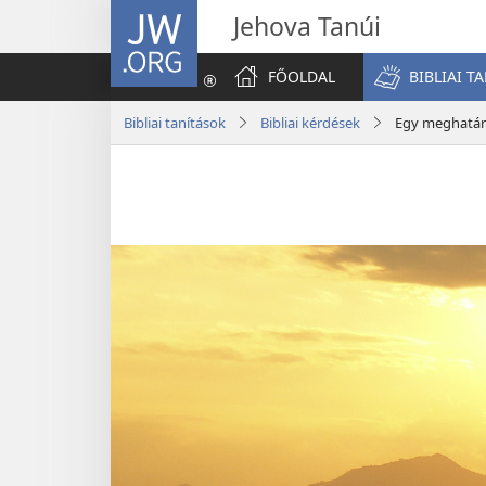
JW.ORG
Jehova Tanúi
FŐOLDAL
BIBLIAI T
Bibliai tanítások
Bibliai kérdések
Egy meghatáro