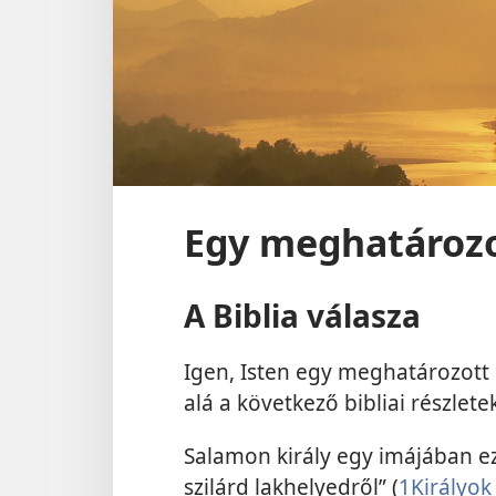
Egy meghatározot
A Biblia válasza
Igen, Isten egy meghatározott 
alá a következő bibliai részlete
Salamon király egy imájában ez
szilárd lakhelyedről” (
1Királyok