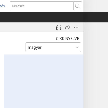
zés
s
Keresés
w)
CIKK NYELVE