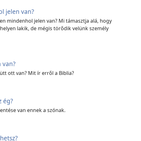
l jelen van?
Isten mindenhol jelen van? Mi támasztja alá, hogy
helyen lakik, de mégis törődik velünk személy
n van?
t ott van? Mit ír erről a Biblia?
z ég?
lentése van ennek a szónak.
ehetsz?