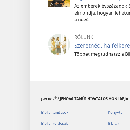
Az emberek évszázadok ót
elmondja, hogyan lehetün
a nevét.
RÓLUNK
Szeretnéd, ha felker
Többet megtudhatsz a Bib
®
JW.ORG
/ JEHOVA TANÚI HIVATALOS HONLAPJA
Bibliai tanítások
Könyvtár
Bibliai kérdések
Bibliák