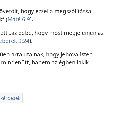
követőit, hogy ezzel a megszólítással
” (
Máté 6:9
).
pett „az égbe, hogy most megjelenjen az
éberek 9:24
).
űen arra utalnak, hogy Jehova Isten
t mindenütt, hanem az égben lakik.
i kérdések