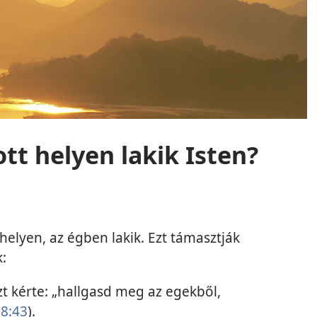
t helyen lakik Isten?
helyen, az égben lakik. Ezt támasztják
k:
t kérte: „hallgasd meg az egekből,
 8:43
).