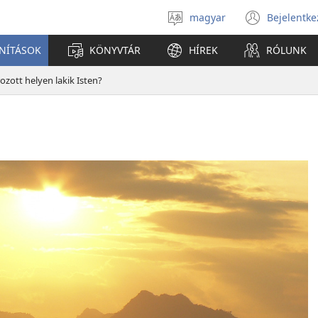
magyar
Bejelentke
Válassz
(open
nyelvet
new
ANÍTÁSOK
KÖNYVTÁR
HÍREK
RÓLUNK
windo
zott helyen lakik Isten?