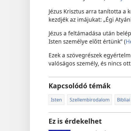
Jézus Krisztus arra tanította a 
kezdjék az imájukat: „Égi Atyánk
Jézus a feltámadása után belé
Isten személye előtt értünk” (
H
Ezek a szövegrészek egyértelm
valóságos személy, és nincs ot
Kapcsolódó témák
Isten
Szellembirodalom
Biblia
Ez is érdekelhet