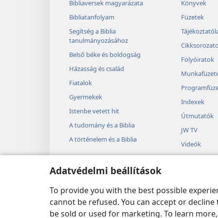
Bibliaversek magyarázata
Könyvek
Bibliatanfolyam
Füzetek
Segítség a Biblia
Tájékoztató
tanulmányozásához
Cikksorozat
Belső béke és boldogság
Folyóiratok
Házasság és család
Munkafüzet
Fiatalok
Programfüze
Gyermekek
Indexek
Istenbe vetett hit
Útmutatók
A tudomány és a Biblia
JW TV
A történelem és a Biblia
Videók
Zene
Adatvédelmi beállítások
Bibliai drám
Bibliai hang
To provide you with the best possible experi
cannot be refused. You can accept or decline 
be sold or used for marketing. To learn more