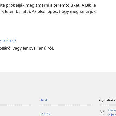
a próbálják megismerni a teremtőjüket. A Biblia
k Isten barátai. Az első lépés, hogy megismerjük
esnénk?
liáról vagy Jehova Tanúiról.
Hírek
Gyorslinke
Szere
Rólunk
felke