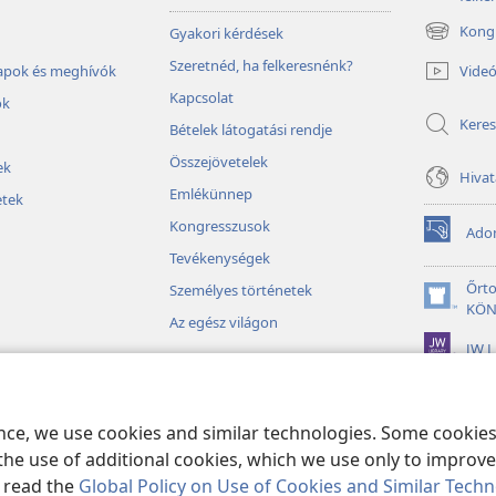
Kongr
Gyakori kérdések
(opens
new
Szeretnéd, ha felkeresnénk?
Vide
lapok és meghívók
window)
Kapcsolat
ok
Keres
Bételek látogatási rendje
Összejövetelek
ek
Hivat
Emlékünnep
tek
Kongresszusok
Ado
(opens
Tevékenységek
new
window)
Őrt
Személyes történetek
(opens
KÖN
Az egész világon
new
JW L
window)
ák
játékok
ence, we use cookies and similar technologies. Some cooki
the use of additional cookies, which we use only to improve 
, read the
Global Policy on Use of Cookies and Similar Tech