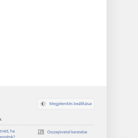
Megjelenítés beállításai
k
tnéd, ha
Összejövetel keresése
(opens
resnénk?