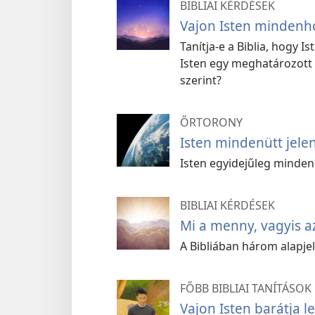
BIBLIAI KÉRDÉSEK
Vajon Isten mindenho
Tanítja-e a Biblia, hogy 
Isten egy meghatározott 
szerint?
ŐRTORONY
Isten mindenütt jele
Isten egyidejűleg mindenüt
BIBLIAI KÉRDÉSEK
Mi a menny, vagyis a
A Bibliában három alapje
FŐBB BIBLIAI TANÍTÁSOK
Vajon Isten barátja l