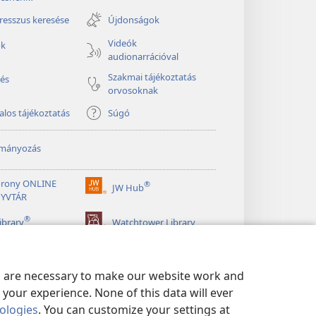
new
window)
esszus keresése
Újdonságok
Videók
ók
audionarrációval
Szakmai tájékoztatás
és
orvosoknak
alos tájékoztatás
Súgó
mányozás
orony ONLINE
®
JW Hub
(opens
YVTÁR
new
®
window)
ibrary
Watchtower Library
es are necessary to make our website work and
your experience. None of this data will ever
nologies
. You can customize your settings at