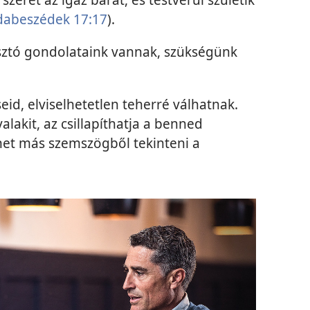
dabeszédek 17:17
).
tó gondolataink vannak, szükségünk
id, elviselhetetlen teherré válhatnak.
lakit, az csillapíthatja a benned
het más szemszögből tekinteni a