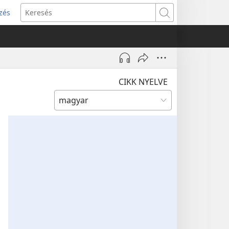
zés
s
Keresés
w)
CIKK NYELVE