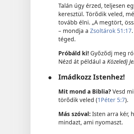
Talán úgy érzed, teljesen eg
keresztül. Törődik veled, m
tovább élni. „A megtört, öss
– mondja a
Zsoltárok 51:17
téged.
Próbáld ki!
Győződj meg róla
Nézd át például a
Közeledj J
●
Imádkozz Istenhez!
Mit mond a Biblia?
Vesd mi
törődik veled (
1Péter 5:7
).
Más szóval:
Isten arra kér, 
mindazt, ami nyomaszt.