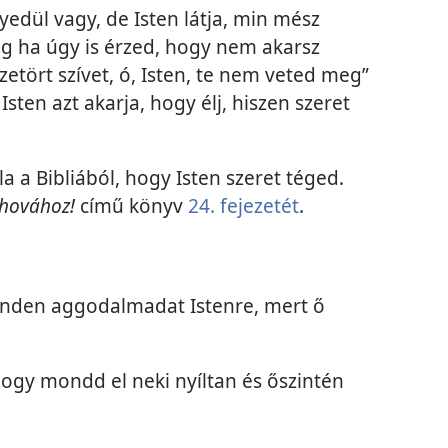
yedül vagy, de Isten látja, min mész
ég ha úgy is érzed, hogy nem akarsz
zetört szívet, ó, Isten, te nem veted meg”
. Isten azt akarja, hogy élj, hiszen szeret
 a Bibliából, hogy Isten szeret téged.
ehovához!
című könyv
24. fejezetét
.
nden aggodalmadat Istenre, mert ő
hogy mondd el neki nyíltan és őszintén