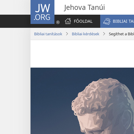
JW.ORG
Jehova Tanúi
FŐOLDAL
BIBLIAI T
Bibliai tanítások
Bibliai kérdések
Segíthet a Bib