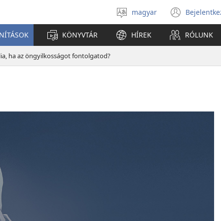
magyar
Bejelentke
Válassz
(open
nyelvet
new
ANÍTÁSOK
KÖNYVTÁR
HÍREK
RÓLUNK
windo
lia, ha az öngyilkosságot fontolgatod?