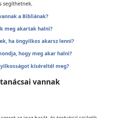
s segíthetnek.
vannak a Bibliának?
kik meg akartak halni?
ek, ha öngyilkos akarsz lenni?
lmondja, hogy meg akar halni?
yilkosságot kíséreltél meg?
 tanácsai vannak
szeret az igaz barát, és testvérül születik