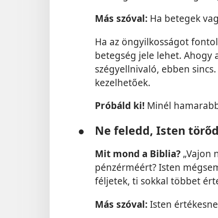
Más szóval:
Ha betegek vag
Ha az öngyilkosságot fontol
betegség jele lehet. Ahogy 
szégyellnivaló, ebben sincs
kezelhetőek.
Próbáld ki!
Minél hamarabb 
●
Ne feledd, Isten törőd
Mit mond a Biblia?
„Vajon n
pénzérméért? Isten mégsem f
féljetek, ti sokkal többet ért
Más szóval:
Isten értékesne