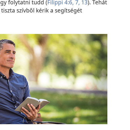
gy folytatni tudd (
Filippi 4:6, 7,
13
). Tehát
iszta szívből kérik a segítségét