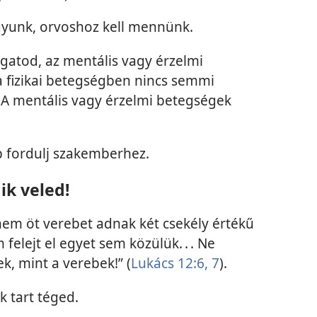
yunk, orvoshoz kell mennünk.
gatod, az mentális vagy érzelmi
a fizikai betegségben nincs semmi
. A mentális vagy érzelmi betegségek
fordulj szakemberhez.
ik veled!
em öt verebet adnak két csekély értékű
elejt el egyet sem közülük. . . Ne
ek, mint a verebek!” (
Lukács 12:6, 7
).
k tart téged.