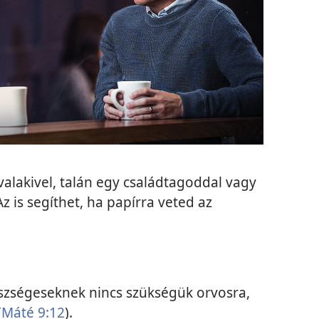
alakivel, talán egy családtagoddal vagy
z is segíthet, ha papírra veted az
szségeseknek nincs szükségük orvosra,
(
Máté 9:12
).