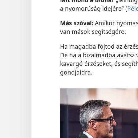
a nyomorúság idejére” (
Pél
Más szóval:
Amikor nyomasz
van mások segítségére.
Ha magadba fojtod az érzése
De ha a bizalmadba avatsz va
kavargó érzéseket, és segít
gondjaidra.