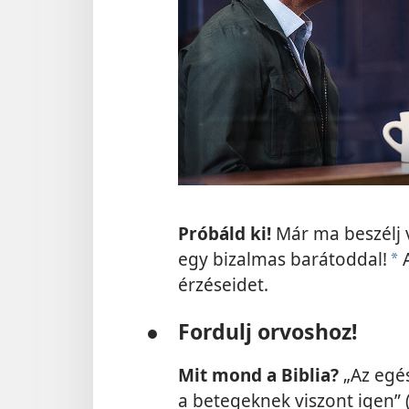
Próbáld ki!
Már ma beszélj v
egy bizalmas barátoddal!
A
a
érzéseidet.
●
Fordulj orvoshoz!
Mit mond a Biblia?
„Az egé
a betegeknek viszont igen” 