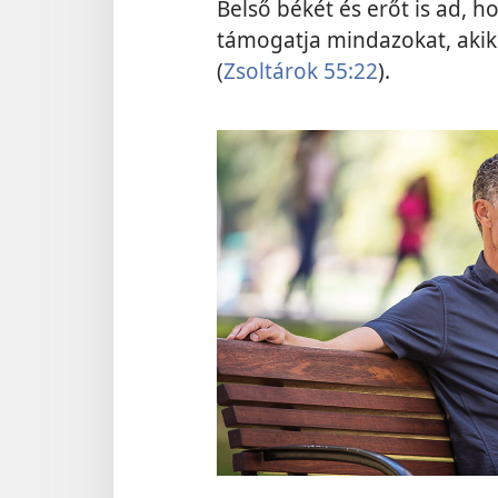
Belső békét és erőt is ad, ho
támogatja mindazokat, akik t
(
Zsoltárok 55:22
).