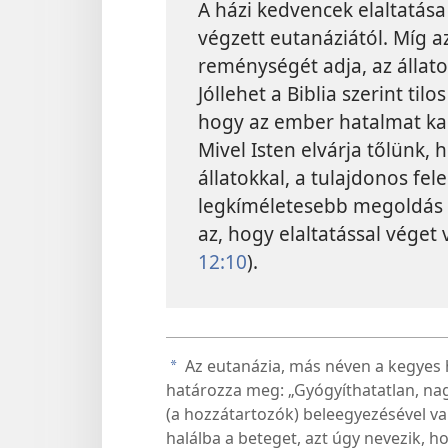
A házi kedvencek elaltatá
végzett eutanáziától. Míg a
reménységét adja, az állat
Jóllehet a Biblia szerint tilo
hogy az ember hatalmat kapo
Mivel Isten elvárja tőlünk,
állatokkal, a tulajdonos fe
legkíméletesebb megoldás a
az, hogy elaltatással véget
12:10
).
Az eutanázia, más néven a kegyes 
a
határozza meg: „Gyógyíthatatlan, na
(a hozzátartozók) beleegyezésével va
halálba a beteget, azt úgy nevezik, ho