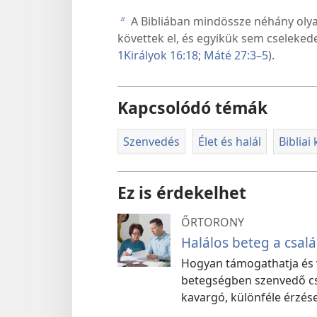
A Bibliában mindössze néhány olya
b
követtek el, és egyikük sem cseleked
1Királyok 16:18;
Máté 27:3–5
).
Kapcsolódó témák
Szenvedés
Élet és halál
Bibliai
Ez is érdekelhet
ŐRTORONY
Halálos beteg a csal
Hogyan támogathatja és v
betegségben szenvedő c
kavargó, különféle érzés