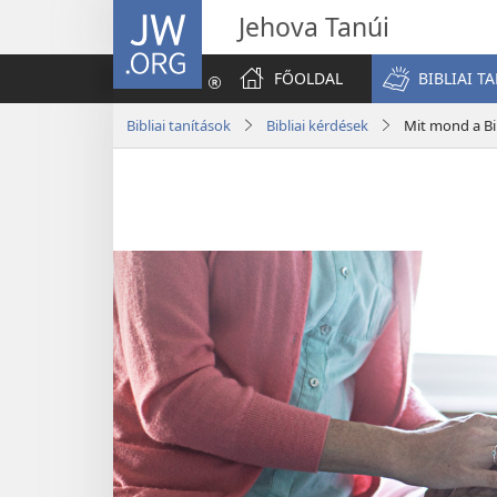
JW.ORG
Jehova Tanúi
FŐOLDAL
BIBLIAI T
Bibliai tanítások
Bibliai kérdések
Mit mond a Bib