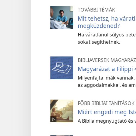
TOVÁBBI TÉMÁK
Mit tehetsz, ha várat
megküzdened?
Ha váratlanul súlyos bet
sokat segíthetnek.
BIBLIAVERSEK MAGYARÁZ
Magyarázat a Filippi 
Milyenfajta imák vannak
az aggodalmakkal, és ame
FŐBB BIBLIAI TANÍTÁSOK
Miért engedi meg Ist
A Biblia megnyugtató és v