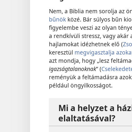
Nem, a Biblia nem sorolja az ö
bűnök
közé. Bár súlyos bűn kio
figyelembe veszi az olyan tény
a rendkívüli stressz, vagy akár
hajlamokat idézhetnek elő (
Zso
keresztül
megvigasztalja azokat
azt mondja, hogy „lesz feltám
igazságtalanoknak
” (
Cselekedet
reményük a feltámadásra azokna
például öngyilkosságot.
Mi a helyzet a há
elaltatásával?