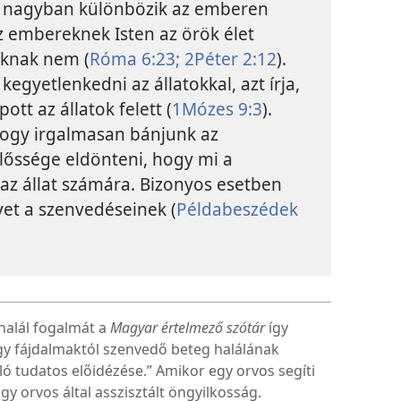
sa nagyban különbözik az emberen
z embereknek Isten az örök élet
oknak nem (
Róma 6:23;
2Péter 2:12
).
s kegyetlenkedni az állatokkal, azt írja,
tt az állatok felett (
1Mózes 9:3
).
 hogy irgalmasan bánjunk az
lelőssége eldönteni, hogy mi a
z állat számára. Bizonyos esetben
 vet a szenvedéseinek (
Példabeszédek
halál fogalmát a
Magyar értelmező szótár
így
gy fájdalmaktól szenvedő beteg halálának
ló tudatos előidézése.” Amikor egy orvos segíti
gy orvos által asszisztált öngyilkosság.