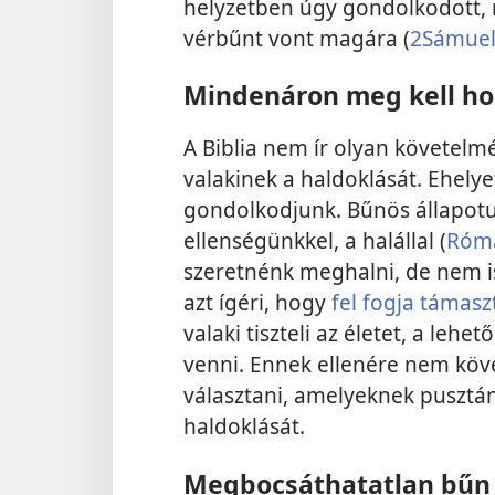
helyzetben úgy gondolkodott, min
vérbűnt vont magára (
2Sámuel
Mindenáron meg kell hos
A Biblia nem ír olyan követelm
valakinek a haldoklását. Ehelye
gondolkodjunk. Bűnös állapotu
ellenségünkkel, a halállal (
Róma
szeretnénk meghalni, de nem is 
azt ígéri, hogy
fel fogja támasz
valaki tiszteli az életet, a lehe
venni. Ennek ellenére nem köv
választani, amelyeknek pusztán
haldoklását.
Megbocsáthatatlan bűn 