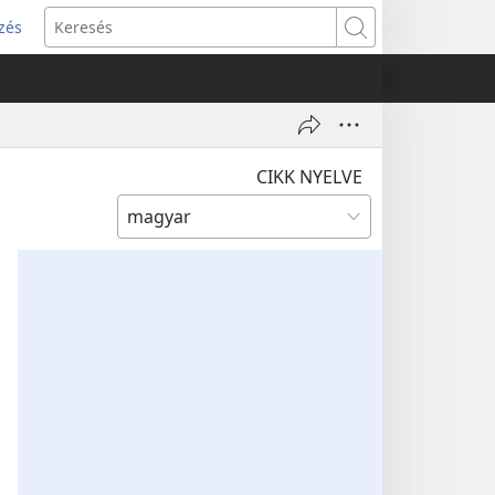
zés
s
Keresés
w)
CIKK NYELVE