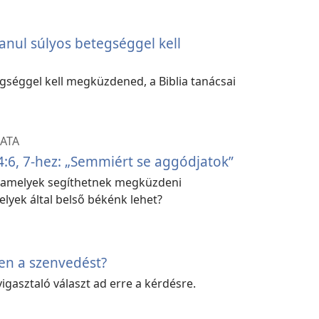
lanul súlyos betegséggel kell
egséggel kell megküzdened, a Biblia tanácsai
ATA
4:6, 7-hez: „Semmiért se aggódjatok”
, amelyek segíthetnek megküzdeni
lyek által belső békénk lehet?
en a szenvedést?
igasztaló választ ad erre a kérdésre.