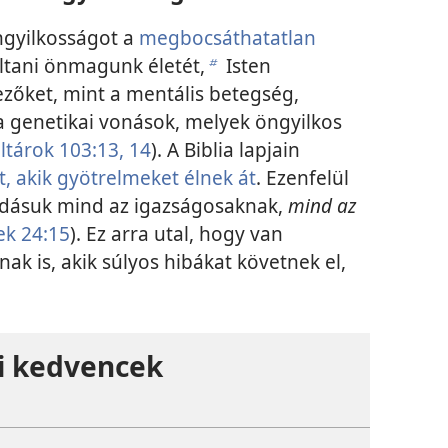
ngyilkosságot a
megbocsáthatatlan
ltani önmagunk életét,
Isten
b
ezőket, mint a mentális betegség,
 a genetikai vonások, melyek öngyilkos
ltárok 103:13, 14
). A Biblia lapjain
, akik gyötrelmeket élnek át
. Ezenfelül
adásuk mind az igazságosaknak,
mind az
ek 24:15
). Ez arra utal, hogy van
k is, akik súlyos hibákat követnek el,
zi kedvencek