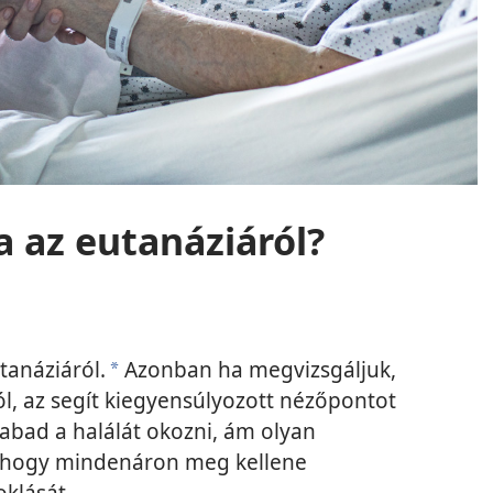
a az eutanáziáról?
tanáziáról.
Azonban ha megvizsgáljuk,
a
ól, az segít kiegyensúlyozott nézőpontot
abad a halálát okozni, ám olyan
 hogy mindenáron meg kellene
oklását.