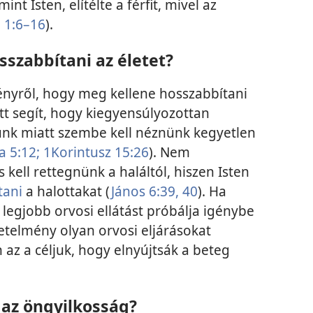
t Isten, elítélte a férfit, mivel az
 1:6–16
).
szabbítani az életet?
ényről, hogy meg kellene hosszabbítani
tt segít, hogy kiegyensúlyozottan
nk miatt szembe kell néznünk kegyetlen
 5:12;
1Korintusz 15:26
). Nem
kell rettegnünk a haláltól, hiszen Isten
tani
a halottakat (
János 6:39, 40
). Ha
tő legjobb orvosi ellátást próbálja igénybe
etelmény olyan orvosi eljárásokat
 az a céljuk, hogy elnyújtsák a beteg
az öngyilkosság?