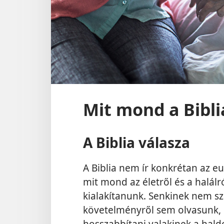
Mit mond a Bibli
A Biblia válasza
A Biblia nem ír konkrétan az eu
mit mond az életről és a halálr
kialakítanunk. Senkinek nem sz
követelményről sem olvasunk,
hosszabbítani valakinek a hald