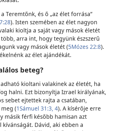
ő a Teremtőnk, és ő „az élet forrása”
7:28
). Isten szemében az élet nagyon
 valaki kioltja a saját vagy mások életét
i több, arra int, hogy tegyünk észszerű
gunk vagy mások életét (
5Mózes 22:8
).
tékelnénk az élet ajándékát.
halálos beteg?
gadható kioltani valakinek az életét, ha
g halni. Ezt bizonyítja Izrael királyának,
s sebet ejtettek rajta a csatában,
e meg (
1Sámuel 31:3, 4
). A kísérője erre
y másik férfi később hamisan azt
aul kívánságát. Dávid, aki ebben a