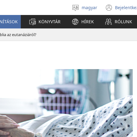
magyar
Bejelentke
Válassz
(open
nyelvet
new
ANÍTÁSOK
KÖNYVTÁR
HÍREK
RÓLUNK
windo
lia az eutanáziáról?