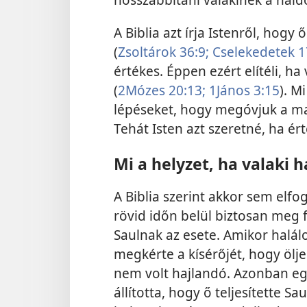
A Biblia azt írja Istenről, hogy 
(
Zsoltárok 36:9;
Cselekedetek 1
értékes. Éppen ezért elítéli, ha
(
2Mózes 20:13;
1János 3:15
). M
lépéseket, hogy megóvjuk a ma
Tehát Isten azt szeretné, ha ér
Mi a helyzet, ha valaki 
A Biblia szerint akkor sem elfo
rövid időn belül biztosan meg fo
Saulnak az esete. Amikor halálo
megkérte a kísérőjét, hogy ölj
nem volt hajlandó. Azonban eg
állította, hogy ő teljesítette S