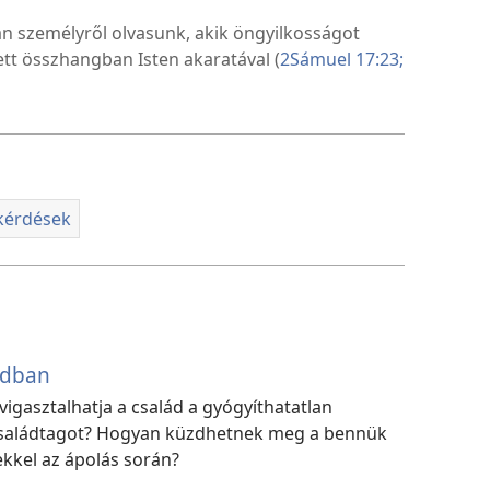
n személyről olvasunk, akik öngyilkosságot
ett összhangban Isten akaratával (
2Sámuel 17:23;
 kérdések
ádban
igasztalhatja a család a gyógyíthatatlan
saládtagot? Hogyan küzdhetnek meg a bennük
ekkel az ápolás során?