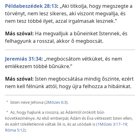
Példabeszédek 28:13
:
„Aki titkolja, hogy megszegte a
törvényt, nem lesz sikeres, aki viszont megvallja, és
nem tesz többé ilyet, azzal irgalmasak lesznek.”
Más szóval:
Ha megvalljuk a bűneinket Istennek, és
felhagyunk a rosszal, akkor ő megbocsát.
Jeremiás 31:34
:
„megbocsátom vétküket, és nem
emlékezem többé bűnükre.”
Más szóval:
Isten megbocsátása mindig őszinte, ezért
nem kell félnünk attól, hogy újra felhozza a hibáinkat.
Isten neve Jehova (
2Mózes 6:3
).
a
Az, hogy hajlunk a rosszra, az Ádámtól örökölt bűn
b
következménye. Az első emberpár, Ádám és Éva vétkezett Isten ellen,
és ezért tökéletlenné váltak ők is, és az utódaik is (
1Mózes 3:17–19;
Róma 5:12
).