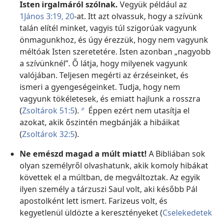
Isten irgalmáról szólnak.
Vegyük például az
1János 3:19, 20
-at. Itt azt olvassuk, hogy a szívünk
talán elítél minket, vagyis túl szigorúak vagyunk
önmagunkhoz, és úgy érezzük, hogy nem vagyunk
méltóak Isten szeretetére. Isten azonban „nagyobb
a szívünknél”. Ő látja, hogy milyenek vagyunk
valójában. Teljesen megérti az érzéseinket, és
ismeri a gyengeségeinket. Tudja, hogy nem
vagyunk tökéletesek, és emiatt hajlunk a rosszra
(
Zsoltárok 51:5
).
Éppen ezért nem utasítja el
b
azokat, akik őszintén megbánják a hibáikat
(
Zsoltárok 32:5
).
Ne emészd magad a múlt miatt!
A Bibliában sok
olyan személyről olvashatunk, akik komoly hibákat
követtek el a múltban, de megváltoztak. Az egyik
ilyen személy a tárzuszi Saul volt, aki később Pál
apostolként lett ismert. Farizeus volt, és
kegyetlenül üldözte a keresztényeket (
Cselekedetek