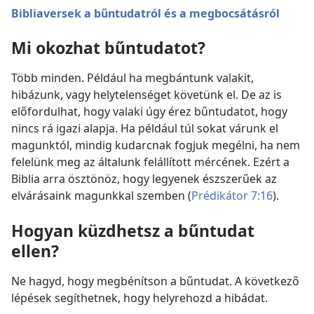
Bibliaversek a bűntudatról és a megbocsátásról
Mi okozhat bűntudatot?
Több minden. Például ha megbántunk valakit,
hibázunk, vagy helytelenséget követünk el. De az is
előfordulhat, hogy valaki úgy érez bűntudatot, hogy
nincs rá igazi alapja. Ha például túl sokat várunk el
magunktól, mindig kudarcnak fogjuk megélni, ha nem
felelünk meg az általunk felállított mércének. Ezért a
Biblia arra ösztönöz, hogy legyenek észszerűek az
elvárásaink magunkkal szemben (
Prédikátor 7:16
).
Hogyan küzdhetsz a bűntudat
ellen?
Ne hagyd, hogy megbénítson a bűntudat. A következő
lépések segíthetnek, hogy helyrehozd a hibádat.