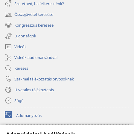
Szeretnéd, ha felkeresnénk?
Összejövetel keresése
(opens
new
Kongresszus keresése
(opens
window)
new
Újdonságok
window)
Videók
Videók audionarrációval
Keresés
Szakmai tájékoztatás orvosoknak
Hivatalos tájékoztatás
Súgó
Adományozás
(opens
new
window)
Őrtorony ONLINE KÖNYVTÁR