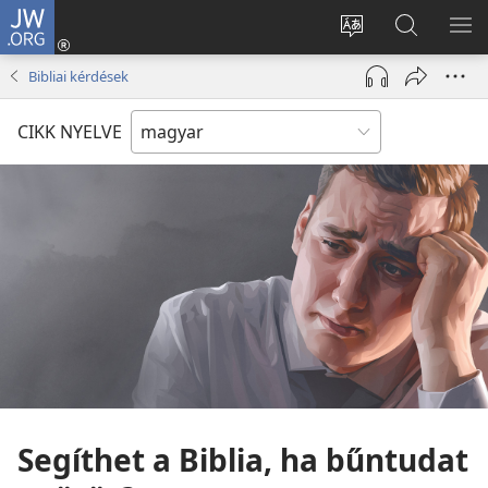
JW.ORG
Bejelentkezés
(opens
Oldal
Keresés
ME
new
nyelvének
a jw.org
ME
Bibliai kérdések
window)
megváltoztatás
honlapon
CIKK NYELVE
Segíthet a Biblia, ha bűntudat