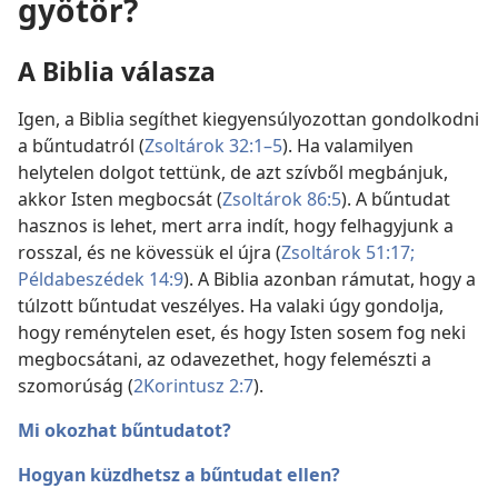
gyötör?
A Biblia válasza
Igen, a Biblia segíthet kiegyensúlyozottan gondolkodni
a bűntudatról (
Zsoltárok 32:1–5
). Ha valamilyen
helytelen dolgot tettünk, de azt szívből megbánjuk,
akkor Isten megbocsát (
Zsoltárok 86:5
). A bűntudat
hasznos is lehet, mert arra indít, hogy felhagyjunk a
rosszal, és ne kövessük el újra (
Zsoltárok 51:17;
Példabeszédek 14:9
). A Biblia azonban rámutat, hogy a
túlzott bűntudat veszélyes. Ha valaki úgy gondolja,
hogy reménytelen eset, és hogy Isten sosem fog neki
megbocsátani, az odavezethet, hogy felemészti a
szomorúság (
2Korintusz 2:7
).
Mi okozhat bűntudatot?
Hogyan küzdhetsz a bűntudat ellen?