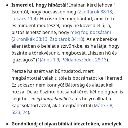
Ismerd el, hogy hibáztál!
Imában kérd Jehova
a
Istentől, hogy bocsásson meg (
Zsoltárok 38:18;
Lukács 11:4
). Ha őszintén megbántad, amit tettél,
és mindent megteszel, hogy ne kövesd el újra,
biztos lehetsz benne, hogy
meg fog bocsátani
(
2Krónikák 33:13;
Zsoltárok 34:18
). Az emberekkel
ellentétben ő belelát a szívünkbe, és ha látja, hogy
őszinte a törekvésünk, megbocsát, „hiszen hű és
igazságos” (
1János 1:9;
Példabeszédek 28:13
).
Persze ha azért van bűntudatod, mert
megbántottál valakit, tőle is bocsánatot kell kérned.
Ez sokszor nem könnyű! Bátorság és alázat kell
hozzá. De az őszinte bocsánatkérés két dologban is
segíthet:
megkönnyebbülhetsz,
és helyreállhat a
kapcsolatod azzal, akit megbántottál (
Máté 3:8;
5:23, 24
).
Gondolkodj el olyan bibliai idézeteken, amelyek