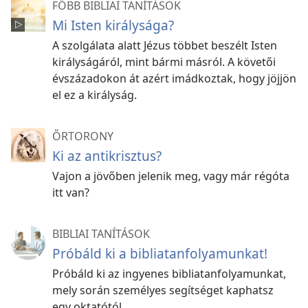
FŐBB BIBLIAI TANÍTÁSOK
Mi Isten királysága?
A szolgálata alatt Jézus többet beszélt Isten
királyságáról, mint bármi másról. A követői
évszázadokon át azért imádkoztak, hogy jöjjön
el ez a királyság.
ŐRTORONY
Ki az antikrisztus?
Vajon a jövőben jelenik meg, vagy már régóta
itt van?
BIBLIAI TANÍTÁSOK
Próbáld ki a bibliatanfolyamunkat!
Próbáld ki az ingyenes bibliatanfolyamunkat,
mely során személyes segítséget kaphatsz
egy oktatótól.