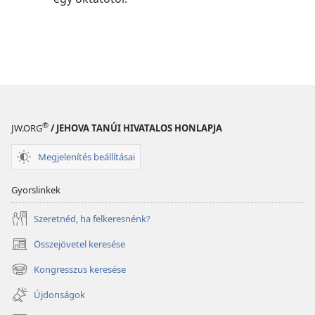
®
JW.ORG
/ JEHOVA TANÚI HIVATALOS HONLAPJA
Megjelenítés beállításai
Gyorslinkek
Szeretnéd, ha felkeresnénk?
Összejövetel keresése
(opens
new
Kongresszus keresése
(opens
window)
new
Újdonságok
window)