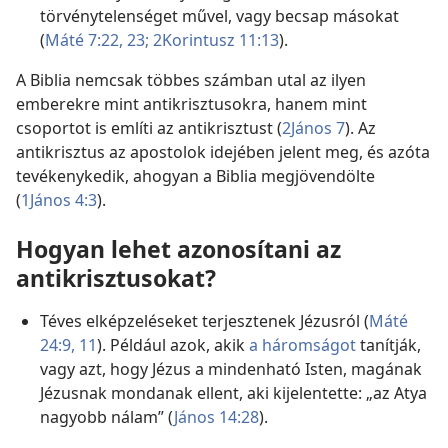
törvénytelenséget művel, vagy becsap másokat
(
Máté 7:22, 23;
2Korintusz 11:13
).
A Biblia nemcsak többes számban utal az ilyen
emberekre mint antikrisztusokra, hanem mint
csoportot is említi az antikrisztust (
2János 7
). Az
antikrisztus az apostolok idejében jelent meg, és azóta
tevékenykedik, ahogyan a Biblia megjövendölte
(
1János 4:3
).
Hogyan lehet azonosítani az
antikrisztusokat?
Téves elképzeléseket terjesztenek Jézusról (
Máté
24:9,
11
). Például azok, akik
a háromságot
tanítják,
vagy azt, hogy Jézus a mindenható Isten, magának
Jézusnak mondanak ellent, aki kijelentette: „az Atya
nagyobb nálam” (
János 14:28
).