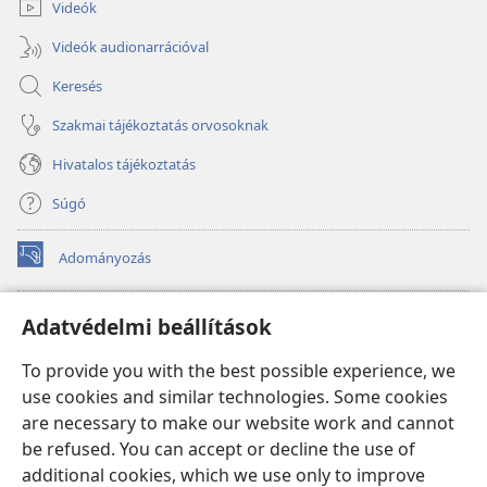
Videók
Videók audionarrációval
Keresés
Szakmai tájékoztatás orvosoknak
Hivatalos tájékoztatás
Súgó
Adományozás
(opens
new
window)
Őrtorony ONLINE KÖNYVTÁR
Adatvédelmi beállítások
(opens
new
®
JW Hub
To provide you with the best possible experience, we
window)
(opens
use cookies and similar technologies. Some cookies
new
®
JW Library
window)
are necessary to make our website work and cannot
be refused. You can accept or decline the use of
Watchtower Library
additional cookies, which we use only to improve