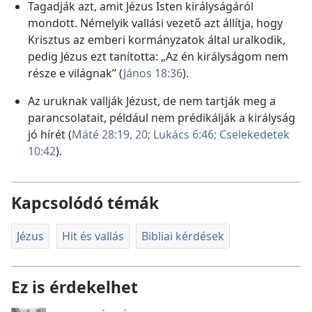
Tagadják azt, amit Jézus Isten királyságáról
mondott. Némelyik vallási vezető azt állítja, hogy
Krisztus az emberi kormányzatok által uralkodik,
pedig Jézus ezt tanította: „Az én királyságom nem
része e világnak” (
János 18:36
).
Az uruknak vallják Jézust, de nem tartják meg a
parancsolatait, például nem prédikálják a királyság
jó hírét (
Máté 28:19, 20;
Lukács 6:46;
Cselekedetek
10:42
).
Kapcsolódó témák
Jézus
Hit és vallás
Bibliai kérdések
Ez is érdekelhet