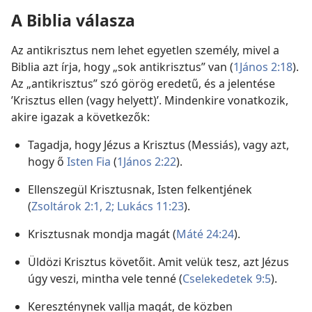
A Biblia válasza
Az antikrisztus nem lehet egyetlen személy, mivel a
Biblia azt írja, hogy „sok antikrisztus” van (
1János 2:18
).
Az „antikrisztus” szó görög eredetű, és a jelentése
’Krisztus ellen (vagy helyett)’. Mindenkire vonatkozik,
akire igazak a következők:
Tagadja, hogy Jézus a Krisztus (Messiás), vagy azt,
hogy ő
Isten Fia
(
1János 2:22
).
Ellenszegül Krisztusnak, Isten felkentjének
(
Zsoltárok 2:1, 2;
Lukács 11:23
).
Krisztusnak mondja magát (
Máté 24:24
).
Üldözi Krisztus követőit. Amit velük tesz, azt Jézus
úgy veszi, mintha vele tenné (
Cselekedetek 9:5
).
Kereszténynek vallja magát, de közben