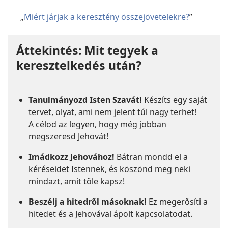
„
Miért járjak a keresztény összejövetelekre?
”
Áttekintés: Mit tegyek a
keresztelkedés után?
Tanulmányozd Isten Szavát!
Készíts egy saját
tervet, olyat, ami nem jelent túl nagy terhet!
A célod az legyen, hogy még jobban
megszeresd Jehovát!
Imádkozz Jehovához!
Bátran mondd el a
kéréseidet Istennek, és köszönd meg neki
mindazt, amit tőle kapsz!
Beszélj a hitedről másoknak!
Ez megerősíti a
hitedet és a Jehovával ápolt kapcsolatodat.