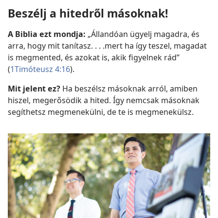
Beszélj a hitedről másoknak!
A Biblia ezt mondja:
„Állandóan ügyelj magadra, és
arra, hogy mit tanítasz. . . .mert ha így teszel, magadat
is megmented, és azokat is, akik figyelnek rád”
(
1Timóteusz 4:16
).
Mit jelent ez?
Ha beszélsz másoknak arról, amiben
hiszel, megerősödik a hited. Így nemcsak másoknak
segíthetsz megmenekülni, de te is megmenekülsz.