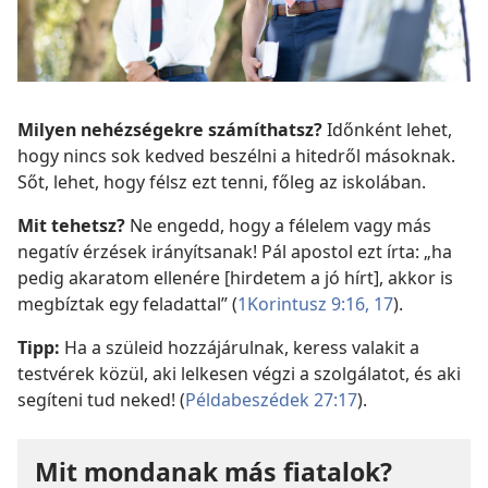
Milyen nehézségekre számíthatsz?
Időnként lehet,
hogy nincs sok kedved beszélni a hitedről másoknak.
Sőt, lehet, hogy félsz ezt tenni, főleg az iskolában.
Mit tehetsz?
Ne engedd, hogy a félelem vagy más
negatív érzések irányítsanak! Pál apostol ezt írta: „ha
pedig akaratom ellenére [hirdetem a jó hírt], akkor is
megbíztak egy feladattal” (
1Korintusz 9:16, 17
).
Tipp:
Ha a szüleid hozzájárulnak, keress valakit a
testvérek közül, aki lelkesen végzi a szolgálatot, és aki
segíteni tud neked! (
Példabeszédek 27:17
).
Mit mondanak más fiatalok?