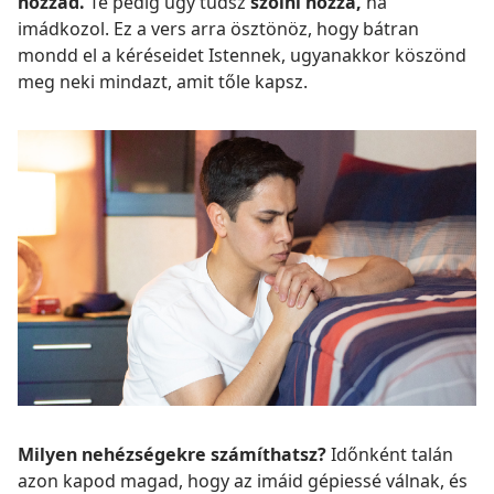
hozzád.
Te pedig úgy tudsz
szólni hozzá,
ha
imádkozol. Ez a vers arra ösztönöz, hogy bátran
mondd el a kéréseidet Istennek, ugyanakkor köszönd
meg neki mindazt, amit tőle kapsz.
Milyen nehézségekre számíthatsz?
Időnként talán
azon kapod magad, hogy az imáid gépiessé válnak, és