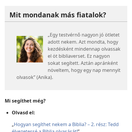
Mit mondanak más fiatalok?
„Egy testvérnő nagyon jó ötletet
adott nekem. Azt mondta, hogy
kezdésként mindennap olvassak
el öt bibliaverset. Ez nagyon
sokat segített. Aztán apránként
növeltem, hogy egy nap mennyit
olvasok” (Anika).
Mi segíthet még?
Olvasd el:
„
Hogyan segíthet nekem a Biblia? – 2. rész: Tedd
élvezetessé a Biblia olvasását!
”