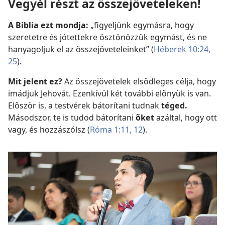
Vegyél részt az összejöveteleken!
A Biblia ezt mondja:
„figyeljünk egymásra, hogy
szeretetre és jótettekre ösztönözzük egymást, és ne
hanyagoljuk el az összejöveteleinket” (
Héberek 10:24,
25
).
Mit jelent ez?
Az összejövetelek elsődleges célja, hogy
imádjuk Jehovát. Ezenkívül két további előnyük is van.
Először is, a testvérek bátorítani tudnak
téged.
Másodszor, te is tudod bátorítani
őket
azáltal, hogy ott
vagy, és hozzászólsz (
Róma 1:11, 12
).