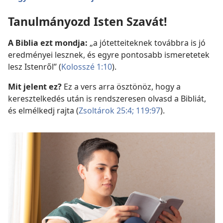
Tanulmányozd Isten Szavát!
A Biblia ezt mondja:
„a jótetteiteknek továbbra is jó
eredményei lesznek, és egyre pontosabb ismeretetek
lesz Istenről” (
Kolosszé 1:10
).
Mit jelent ez?
Ez a vers arra ösztönöz, hogy a
keresztelkedés után is rendszeresen olvasd a Bibliát,
és elmélkedj rajta (
Zsoltárok 25:4;
119:97
).