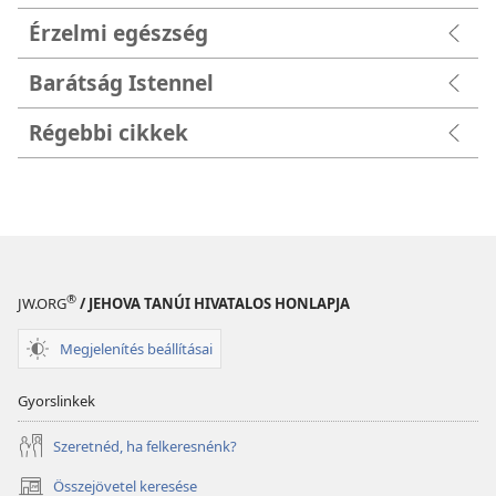
Érzelmi egészség
Barátság Istennel
Régebbi cikkek
®
JW.ORG
/ JEHOVA TANÚI HIVATALOS HONLAPJA
Megjelenítés beállításai
Gyorslinkek
Szeretnéd, ha felkeresnénk?
Összejövetel keresése
(opens