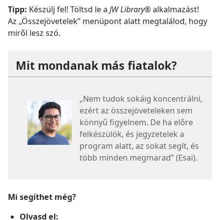
Tipp:
Készülj fel! Töltsd le a
JW Library®
alkalmazást!
Az „Összejövetelek” menüpont alatt megtalálod, hogy
miről lesz szó.
Mit mondanak más fiatalok?
„Nem tudok sokáig koncentrálni,
ezért az összejöveteleken sem
könnyű figyelnem. De ha előre
felkészülök, és jegyzetelek a
program alatt, az sokat segít, és
több minden megmarad” (Esai).
Mi segíthet még?
Olvasd el: