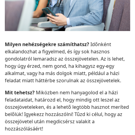
Milyen nehézségekre számíthatsz?
Időnként
elkalandozhat a figyelmed, és így sok hasznos
gondolatról lemaradsz az összejövetelen. Az is lehet,
hogy úgy érzed, nem gond, ha kihagysz egy-egy
alkalmat, vagy ha más dolgok miatt, például a házi
feladat miatt háttérbe szorulnak az összejövetelek.
Mit tehetsz?
Miközben nem hanyagolod el a házi
feladataidat, határozd el, hogy mindig ott leszel az
összejöveteleken, és a lehető legtöbb hasznot meríted
belőlük! Igyekezz hozzászólni! Tűzd ki célul, hogy az
összejövetel után megdicsérsz valakit a
hozzászólásáért!