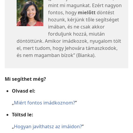
mint mi magunkat. Ezért nagyon
fontos, hogy
mielőtt
döntést
hozunk, kérjünk tőle segítséget
imában, és ne csak akkor
forduljunk hozzá, miután
döntöttünk. Amikor imádkozok, nyugalom tölt
el, mert tudom, hogy Jehovára támaszkodok,
és nem magamban bízok” (Bianka).
Mi segíthet még?
Olvasd el:
„
Miért fontos imádkoznom?
”
Töltsd le:
„
Hogyan javíthatsz az imáidon?
”