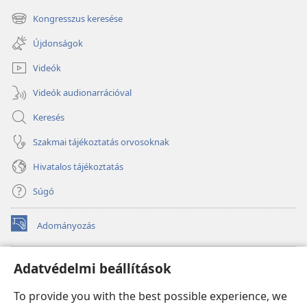
new
Kongresszus keresése
(opens
window)
new
Újdonságok
window)
Videók
Videók audionarrációval
Keresés
Szakmai tájékoztatás orvosoknak
Hivatalos tájékoztatás
Súgó
Adományozás
(opens
new
window)
Őrtorony ONLINE KÖNYVTÁR
Adatvédelmi beállítások
(opens
new
®
JW Hub
To provide you with the best possible experience, we
window)
(opens