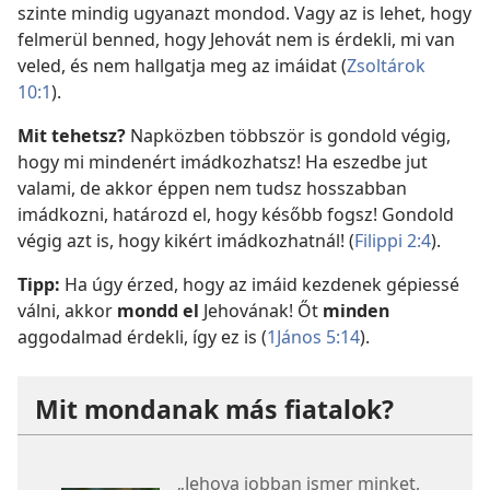
szinte mindig ugyanazt mondod. Vagy az is lehet, hogy
felmerül benned, hogy Jehovát nem is érdekli, mi van
veled, és nem hallgatja meg az imáidat (
Zsoltárok
10:1
).
Mit tehetsz?
Napközben többször is gondold végig,
hogy mi mindenért imádkozhatsz! Ha eszedbe jut
valami, de akkor éppen nem tudsz hosszabban
imádkozni, határozd el, hogy később fogsz! Gondold
végig azt is, hogy kikért imádkozhatnál! (
Filippi 2:4
).
Tipp:
Ha úgy érzed, hogy az imáid kezdenek gépiessé
válni, akkor
mondd el
Jehovának! Őt
minden
aggodalmad érdekli, így ez is (
1János 5:14
).
Mit mondanak más fiatalok?
„Jehova jobban ismer minket,