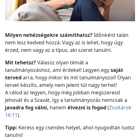
Milyen nehézségekre számíthatsz?
Időnként talán
nem lesz kedved hozzá. Vagy az is lehet, hogy úgy
érzed, nem vagy az a típus, aki szeret tanulni.
Mit tehetsz?
Válassz olyan témát a
tanulmányozáshoz, ami érdekel! Legyen egy
saját
terved
arra, hogy mikor és mit tanulmányozol! Olyan
tervet készíts, amely nem jelent túl nagy terhet!
A célod az legyen, hogy még jobban megszeresd
Jehovát és a Szavát, így a tanulmányozás nemcsak a
javadra fog válni,
hanem
élvezni is fogod
(
Zsoltárok
16:11
).
Tipp:
Keress egy csendes helyet, ahol nyugodtan tudsz
tanulni!