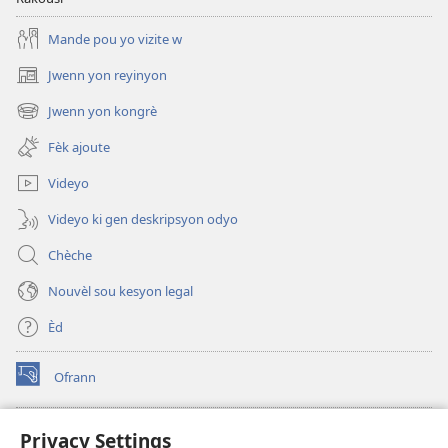
Mande pou yo vizite w
Jwenn yon reyinyon
(opens
new
Jwenn yon kongrè
(opens
window)
new
Fèk ajoute
window)
Videyo
Videyo ki gen deskripsyon odyo
Chèche
Nouvèl sou kesyon legal
Èd
Ofrann
(opens
new
window)
Bibliyotèk sou Entènèt
Privacy Settings
(opens