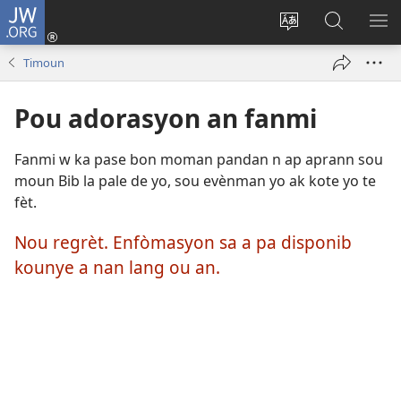
JW.ORG
Konekte
(opens
Chanje
Fè
AF
new
lang
rechèch
ME
Timoun
window)
sit
sou
A
la
JW.ORG
Pou adorasyon an fanmi
Fanmi w ka pase bon moman pandan n ap aprann sou
moun Bib la pale de yo, sou evènman yo ak kote yo te
fèt.
Nou regrèt. Enfòmasyon sa a pa disponib
kounye a nan lang ou an.