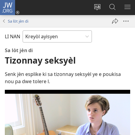
JW.ORG
Konekte
(opens
Chanje
Fè
AF
new
lang
rechèch
ME
Sa lòt jèn di
window)
sit
sou
A
la
JW.ORG
LI NAN
Sa lòt jèn di
Tizonnay seksyèl
Senk jèn esplike ki sa tizonnay seksyèl ye e poukisa
nou pa dwe tolere l.