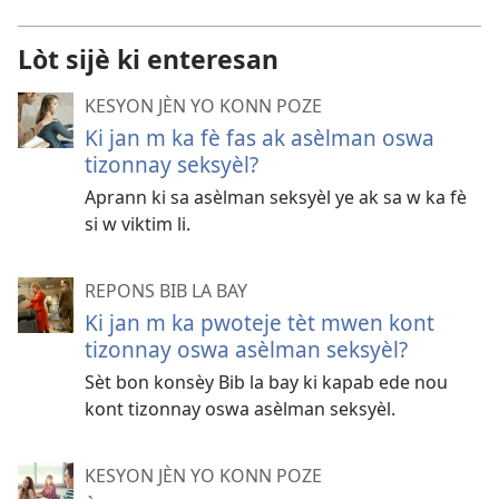
Lòt sijè ki enteresan
KESYON JÈN YO KONN POZE
Ki jan m ka fè fas ak asèlman oswa
tizonnay seksyèl?
Aprann ki sa asèlman seksyèl ye ak sa w ka fè
si w viktim li.
REPONS BIB LA BAY
Ki jan m ka pwoteje tèt mwen kont
tizonnay oswa asèlman seksyèl?
Sèt bon konsèy Bib la bay ki kapab ede nou
kont tizonnay oswa asèlman seksyèl.
KESYON JÈN YO KONN POZE