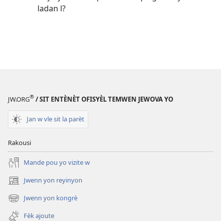
ladan l?
®
JW.ORG
/ SIT ENTÈNÈT OFISYÈL TEMWEN JEWOVA YO
Jan w vle sit la parèt
Rakousi
Mande pou yo vizite w
Jwenn yon reyinyon
(opens
new
Jwenn yon kongrè
(opens
window)
new
Fèk ajoute