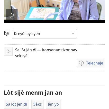
Jwe
videyo
Chwazi
yon
a
lang
Sa lòt jèn di — konsènan tizonnay
Fè
seksyèl
l
Telechaje
jwe
Opsyon
pou
telechaje
videyo
Lòt sijè menm jan an
Sa lòt jèn di
Sèks
Jèn yo