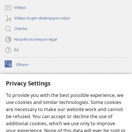
window)
Videyo
Videyo ki gen deskripsyon odyo
Chèche
Nouvèl sou kesyon legal
Èd
Ofrann
(opens
new
window)
Bibliyotèk sou Entènèt
Privacy Settings
(opens
new
®
JW Hub
To provide you with the best possible experience, we
window)
(opens
use cookies and similar technologies. Some cookies
new
JW Library
window)
are necessary to make our website work and cannot
be refused. You can accept or decline the use of
Watchtower Library
additional cookies, which we use only to improve
your experience. None of this data will ever be sold or