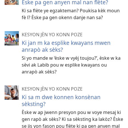
Èske pa gen anyen mal nan flète?
Ki sa flète ye egzakteman? Poukisa kèk moun
fè l? Èske pa gen okenn danje nan sa?
KESYON JÈN YO KONN POZE
Ki jan m ka esplike kwayans mwen
anrapò ak sèks?
Si yo mande w ‘èske w vyèj toujou?’, èske w ka
sèvi ak Labib pou w esplike kwayans ou
anrapò ak sèks?
KESYON JÈN YO KONN POZE
Ki sa m dwe konnen konsènan
sèksting?
Èske w ap jwenn presyon pou w voye mesaj ki
gen rapò ak sèks? Ki sa sèksting ka lakòz? Èske
se jis yon fason pou flète ki pa gen anyen mal