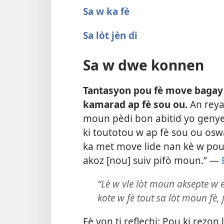
Sa w ka fè
Sa lòt jèn di
Sa w dwe konnen
Tantasyon pou fè move baga
kamarad ap fè sou ou.
An reyal
moun pèdi bon abitid yo genye
ki toutotou w ap fè sou ou osw
ka met move lide nan kè w pou 
akoz [nou] suiv pifò moun.” —
“Lè w vle lòt moun aksepte w 
kote w fè tout sa lòt moun fè, 
Fè yon ti reflechi: Pou ki rezon 