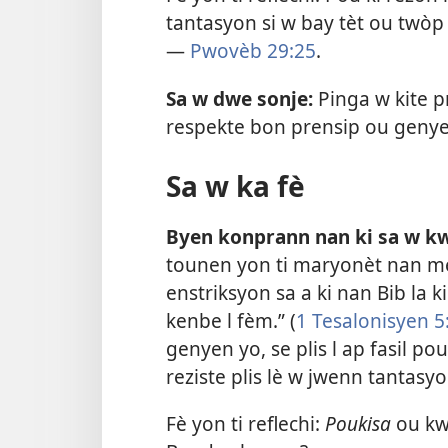
tantasyon si w bay tèt ou twò
—
Pwovèb 29:25
.
Sa w dwe sonje:
Pinga w kite p
respekte bon prensip ou genye
Sa w ka fè
Byen konprann nan ki sa w k
tounen yon ti maryonèt nan me
enstriksyon sa a ki nan Bib la ki
kenbe l fèm.” (
1 Tesalonisyen 5
genyen yo, se plis l ap fasil p
reziste plis lè w jwenn tantasyo
Fè yon ti reflechi:
Poukisa
ou kwè