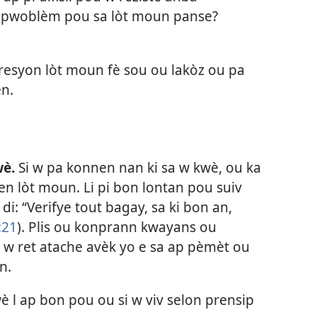
p pwoblèm pou sa lòt moun panse?
resyon lòt moun fè sou ou lakòz ou pa
n.
wè.
Si w pa konnen nan ki sa w kwè, ou ka
n lòt moun. Li pi bon lontan pou suiv
 di: “Verifye tout bagay, sa ki bon an,
:21
). Plis ou konprann kwayans ou
ou w ret atache avèk yo e sa ap pèmèt ou
n.
 l ap bon pou ou si w viv selon prensip