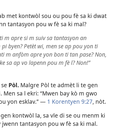
apab met kontwòl sou ou pou fè sa ki dwat
nn tantasyon pou w fè sa ki mal?
i m apre si m suiv sa tantasyon an
 pi byen? Petèt wi, men se ap pou yon ti
ti m anfòm apre yon bon ti tan pase? Non,
ke sa ap vo lapenn pou m fè l? Non!”
i se
Pòl.
Malgre Pòl te admèt li te gen
t li. Men sa l ekri: “Mwen bay kò m gwo
ou yon esklav.” —
1 Korentyen 9:27
, nòt.
 gen kontwòl la, sa vle di se ou menm ki
 jwenn tantasyon pou w fè sa ki mal.