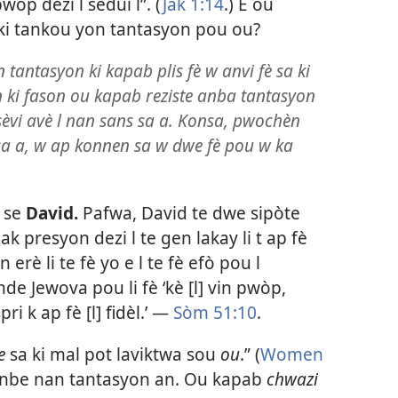
wòp dezi l sedui l”. (
Jak 1:14
.) E ou
u ki tankou yon tantasyon pou ou?
tantasyon ki kapab plis fè w anvi fè sa ki
 ki fason ou kapab reziste anba tantasyon
 sèvi avè l nan sans sa a. Konsa, pwochèn
sa a, w ap konnen sa w dwe fè pou w ka
i se
David.
Pafwa, David te dwe sipòte
ak presyon dezi l te gen lakay li t ap fè
erè li te fè yo e l te fè efò pou l
de Jewova pou li fè ‘kè [l] vin pwòp,
pri k ap fè [l] fidèl.’ —
Sòm 51:10
.
e
sa ki mal pot laviktwa sou
ou
.” (
Women
e tonbe nan tantasyon an. Ou kapab
chwazi