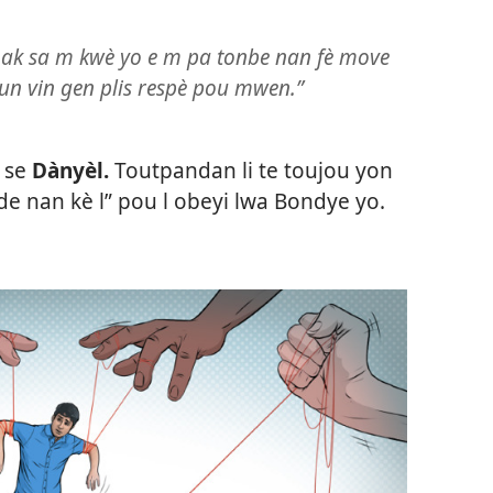
 ak sa m kwè yo e m pa tonbe nan fè move
un vin gen plis respè pou mwen.”
i se
Dànyèl.
Toutpandan li te toujou yon
de nan kè l” pou l obeyi lwa Bondye yo.