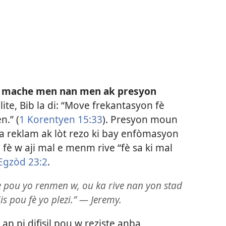
y mache men nan men ak presyon
ite, Bib la di: “Move frekantasyon fè
n.” (
1 Korentyen 15:33
). Presyon moun
a reklam ak lòt rezo ki bay enfòmasyon
fè w aji mal e menm rive “fè sa ki mal
Egzòd 23:2
.
e pou yo renmen w, ou ka rive nan yon stad
jis pou fè yo plezi.” — Jeremy.
l ap pi difisil pou w reziste anba