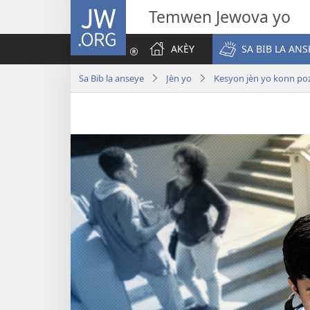
JW.ORG
Temwen Jewova yo
AKÈY
SA BIB LA ANS
Sa Bib la anseye
Jèn yo
Kesyon jèn yo konn po