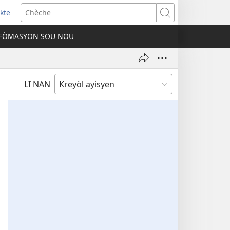
kte
ens
Chèche
w
FÒMASYON SOU NOU
ndow)
LI NAN