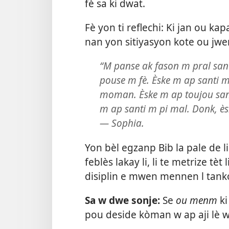
fè sa ki dwat.
Fè yon ti reflechi: Ki jan ou k
nan yon sitiyasyon kote ou jwe
“M panse ak fason m pral sant
pouse m fè. Èske m ap santi m
moman. Èske m ap toujou san
m ap santi m pi mal. Donk, ès
— Sophia.
Yon bèl egzanp Bib la pale de l
feblès lakay li, li te metrize tè
disiplin e mwen mennen l tank
Sa w dwe sonje:
Se
ou menm
ki
pou deside kòman w ap aji lè w