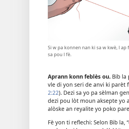
Si w pa konnen nan ki sa w kwè, l ap
sa pou l fè.
Aprann konn feblès ou.
Bib la 
vle di yon seri de anvi ki parèt 
2:22
). Dezi sa yo pa sèlman gen
dezi pou lòt moun aksepte yo 
alòske an reyalite yo poko par
Fè yon ti reflechi: Selon Bib la