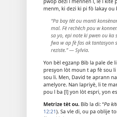
pwòp dezi l mennen l, lè l kite p
menm, ki dezi ki pi fò lakay o
“Pa bay tèt ou manti konsènan 
mal. Fè rechèch pou w konnen
sa yo, epi note ki pwen ou ka
fwa w ap fè fas ak tantasyon 
reziste.” — Sylvia.
Yon bèl egzanp Bib la pale de l
presyon lòt moun t ap fè sou li 
sou li. Men, David te aprann nan 
amelyore. Nan lapriyè, li te man
pou l ba [l] yon lòt espri, yon es
Metrize tèt ou.
Bib la di: “
Pa kit
12:21
). Sa vle di, ou pa oblij