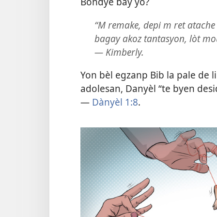
Bondye bay yo?
“M remake, depi m ret atache
bagay akoz tantasyon, lòt mo
— Kimberly.
Yon bèl egzanp Bib la pale de l
adolesan, Danyèl “te byen desi
—
Dànyèl 1:8
.