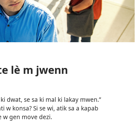
ste lè m jwenn
a ki dwat, se sa ki mal ki lakay mwen.”
ti w konsa? Si se wi, atik sa a kapab
è w gen move dezi.