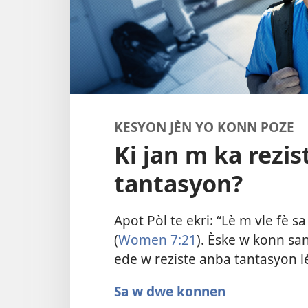
KESYON JÈN YO KONN POZE
Ki jan m ka rezi
tantasyon?
Apot Pòl te ekri: “Lè m vle fè s
(
Women 7:21
). Èske w konn san
ede w reziste anba tantasyon l
Sa w dwe konnen