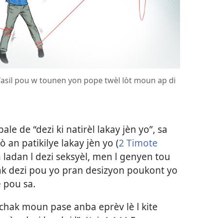
 fasil pou w tounen yon pope twèl lòt moun ap di
pale de “dezi ki natirèl lakay jèn yo”, sa
fò an patikilye lakay jèn yo (
2 Timote
 ladan l dezi seksyèl, men l genyen tou
ak dezi pou yo pran desizyon poukont yo
e pou sa.
, “chak moun pase anba eprèv lè l kite