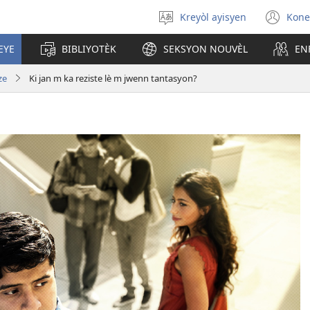
Kreyòl ayisyen
Kone
Chwazi
(op
lang
ne
EYE
BIBLIYOTÈK
SEKSYON NOUVÈL
EN
nan
wi
ze
Ki jan m ka reziste lè m jwenn tantasyon?