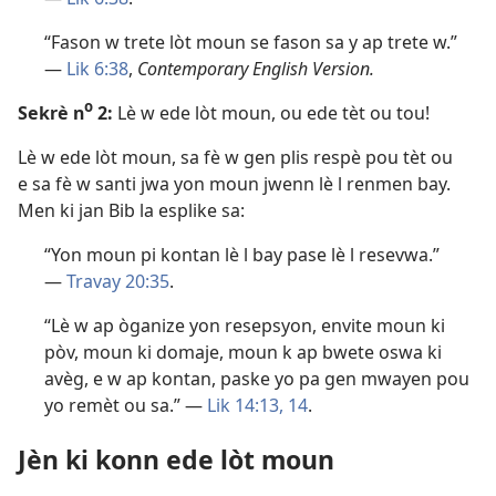
“Fason w trete lòt moun se fason sa y ap trete w.”
—
Lik 6:38
,
Contemporary English Version.
o
Sekrè n
2:
Lè w ede lòt moun, ou ede tèt ou tou!
Lè w ede lòt moun, sa fè w gen plis respè pou tèt ou
e sa fè w santi jwa yon moun jwenn lè l renmen bay.
Men ki jan Bib la esplike sa:
“Yon moun pi kontan lè l bay pase lè l resevwa.”
—
Travay 20:35
.
“Lè w ap òganize yon resepsyon, envite moun ki
pòv, moun ki domaje, moun k ap bwete oswa ki
avèg, e w ap kontan, paske yo pa gen mwayen pou
yo remèt ou sa.” —
Lik 14:13, 14
.
Jèn ki konn ede lòt moun