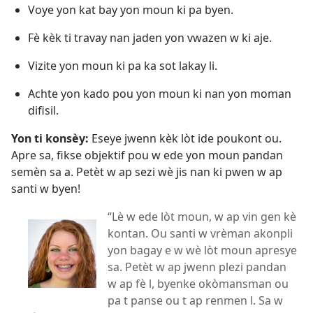
Voye yon kat bay yon moun ki pa byen.
Fè kèk ti travay nan jaden yon vwazen w ki aje.
Vizite yon moun ki pa ka sot lakay li.
Achte yon kado pou yon moun ki nan yon moman
difisil.
Yon ti konsèy:
Eseye jwenn kèk lòt ide poukont ou.
Apre sa, fikse objektif pou w ede yon moun pandan
semèn sa a. Petèt w ap sezi wè jis nan ki pwen w ap
santi w byen!
“Lè w ede lòt moun, w ap vin gen kè
kontan. Ou santi w vrèman akonpli
yon bagay e w wè lòt moun apresye
sa. Petèt w ap jwenn plezi pandan
w ap fè l, byenke okòmansman ou
pa t panse ou t ap renmen l. Sa w