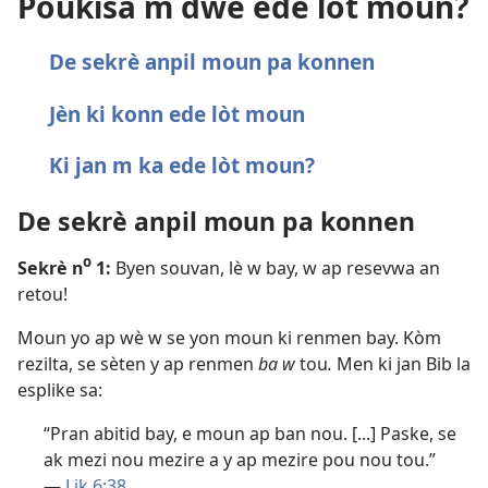
Poukisa m dwe ede lòt moun?
De sekrè anpil moun pa konnen
Jèn ki konn ede lòt moun
Ki jan m ka ede lòt moun?
De sekrè anpil moun pa konnen
o
Sekrè n
1:
Byen souvan, lè w bay, w ap resevwa an
retou!
Moun yo ap wè w se yon moun ki renmen bay. Kòm
rezilta, se sèten y ap renmen
ba w
tou
.
Men ki jan Bib la
esplike sa:
“Pran abitid bay, e moun ap ban nou. [...] Paske, se
ak mezi nou mezire a y ap mezire pou nou tou.”
—
Lik 6:38
.