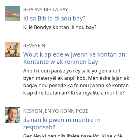
REPONS BIB LA BAY
Ki sa Bib la di sou bay?
Ki lè Bondye kontan lè nou bay?
REVEYE N!
Wout k ap ede w jwenn kè kontan an:
Kontante w ak renmen bay
Anpil moun panse yo reyisi lè yo gen anpil
byen materyèl ak anpil kòb. Men èske lajan ak
bagay nou posede ka fè nou jwenn kè kontan
k ap dire toutan an? Ki sa reyalite a montre?
KESYON JÈN YO KONN POZE
Jis nan ki pwen m montre m
responsab?
Gen jèn ki gen plis libète pase lòt. Ki sa k fè