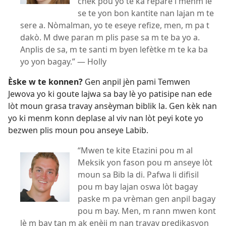
chèk pou yo te ka repare l menm lè
se te yon bon kantite nan lajan m te
sere a. Nòmalman, yo te eseye refize, men, m pa t
dakò. M dwe paran m plis pase sa m te ba yo a.
Anplis de sa, m te santi m byen lefètke m te ka ba
yo yon bagay.” — Holly
Èske w te konnen?
Gen anpil jèn pami Temwen
Jewova yo ki goute lajwa sa bay lè yo patisipe nan ede
lòt moun grasa travay ansèyman biblik la. Gen kèk nan
yo ki menm konn deplase al viv nan lòt peyi kote yo
bezwen plis moun pou anseye Labib.
“Mwen te kite Etazini pou m al
Meksik yon fason pou m anseye lòt
moun sa Bib la di. Pafwa li difisil
pou m bay lajan oswa lòt bagay
paske m pa vrèman gen anpil bagay
pou m bay. Men, m rann mwen kont
lè m bay tan m ak enèji m nan travay predikasyon