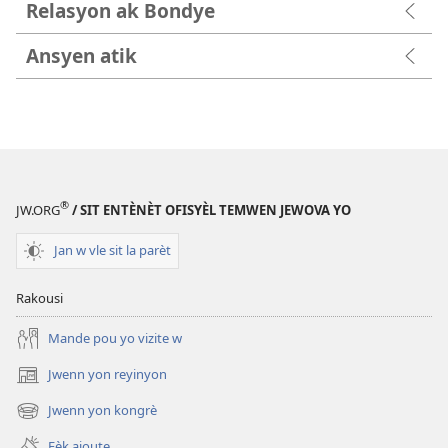
Relasyon ak Bondye
Ansyen atik
®
JW.ORG
/ SIT ENTÈNÈT OFISYÈL TEMWEN JEWOVA YO
Jan w vle sit la parèt
Rakousi
Mande pou yo vizite w
Jwenn yon reyinyon
(opens
new
Jwenn yon kongrè
(opens
window)
new
Fèk ajoute