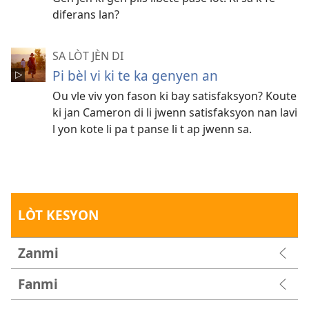
diferans lan?
SA LÒT JÈN DI
Pi bèl vi ki te ka genyen an
Ou vle viv yon fason ki bay satisfaksyon? Koute
ki jan Cameron di li jwenn satisfaksyon nan lavi
l yon kote li pa t panse li t ap jwenn sa.
LÒT KESYON
Zanmi
Fanmi