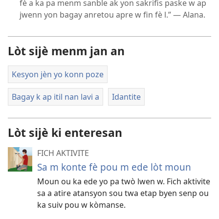
fè a ka pa menm sanble ak yon sakrifis paske w ap
jwenn yon bagay anretou apre w fin fè l.” — Alana.
Lòt sijè menm jan an
Kesyon jèn yo konn poze
Bagay k ap itil nan lavi a
Idantite
Lòt sijè ki enteresan
FICH AKTIVITE
Sa m konte fè pou m ede lòt moun
Moun ou ka ede yo pa twò lwen w. Fich aktivite
sa a atire atansyon sou twa etap byen senp ou
ka suiv pou w kòmanse.