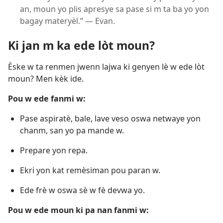
an, moun yo plis apresye sa pase si m ta ba yo yon
bagay materyèl.” — Evan.
Ki jan m ka ede lòt moun?
Èske w ta renmen jwenn lajwa ki genyen lè w ede lòt
moun? Men kèk ide.
Pou w ede fanmi w:
Pase aspiratè, bale, lave veso oswa netwaye yon
chanm, san yo pa mande w.
Prepare yon repa.
Ekri yon kat remèsiman pou paran w.
Ede frè w oswa sè w fè devwa yo.
Pou w ede moun ki pa nan fanmi w: