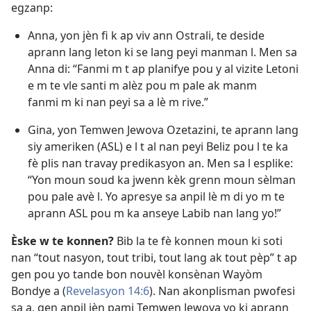
egzanp:
Anna, yon jèn fi k ap viv ann Ostrali, te deside
aprann lang leton ki se lang peyi manman l. Men sa
Anna di: “Fanmi m t ap planifye pou y al vizite Letoni
e m te vle santi m alèz pou m pale ak manm
fanmi m ki nan peyi sa a lè m rive.”
Gina, yon Temwen Jewova Ozetazini, te aprann lang
siy ameriken (ASL) e l t al nan peyi Beliz pou l te ka
fè plis nan travay predikasyon an. Men sa l esplike:
“Yon moun soud ka jwenn kèk grenn moun sèlman
pou pale avè l. Yo apresye sa anpil lè m di yo m te
aprann ASL pou m ka anseye Labib nan lang yo!”
Èske w te konnen?
Bib la te fè konnen moun ki soti
nan “tout nasyon, tout tribi, tout lang ak tout pèp” t ap
gen pou yo tande bon nouvèl konsènan Wayòm
Bondye a (
Revelasyon 14:6
). Nan akonplisman pwofesi
sa a, gen anpil jèn pami Temwen Jewova yo ki aprann