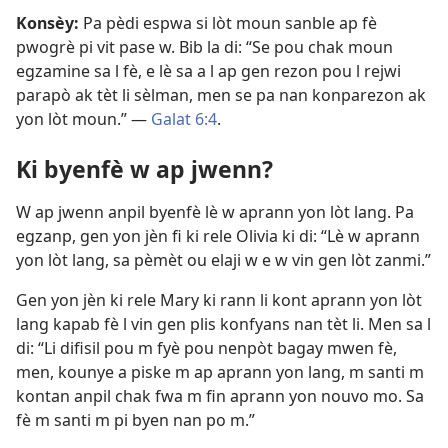
Konsèy:
Pa pèdi espwa si lòt moun sanble ap fè
pwogrè pi vit pase w. Bib la di: “Se pou chak moun
egzamine sa l fè, e lè sa a l ap gen rezon pou l rejwi
parapò ak tèt li sèlman, men se pa nan konparezon ak
yon lòt moun.” —
Galat 6:4
.
Ki byenfè w ap jwenn?
W ap jwenn anpil byenfè lè w aprann yon lòt lang. Pa
egzanp, gen yon jèn fi ki rele Olivia ki di: “Lè w aprann
yon lòt lang, sa pèmèt ou elaji w e w vin gen lòt zanmi.”
Gen yon jèn ki rele Mary ki rann li kont aprann yon lòt
lang kapab fè l vin gen plis konfyans nan tèt li. Men sa l
di: “Li difisil pou m fyè pou nenpòt bagay mwen fè,
men, kounye a piske m ap aprann yon lang, m santi m
kontan anpil chak fwa m fin aprann yon nouvo mo. Sa
fè m santi m pi byen nan po m.”