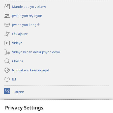
Mande pou yo vizite w
Jwenn yon reyinyon
(opens
new
Jwenn yon kongrè
(opens
window)
new
Fèk ajoute
window)
Videyo
Videyo ki gen deskripsyon odyo
Chèche
Nouvèl sou kesyon legal
Èd
Ofrann
(opens
new
window)
Bibliyotèk sou Entènèt
Privacy Settings
(opens
new