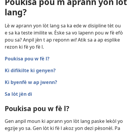
Poukisa pou m aprann yon lòt
lang?
Lè w aprann yon lòt lang sa ka ede w disipline tèt ou
e sa ka teste imilite w. Èske sa vo lapenn pou w fè efò
pou sa? Anpil jèn t ap reponn
wi!
Atik sa a ap esplike
rezon ki fè yo fè l.
Poukisa pou w fè l?
Ki difikilte ki genyen?
Ki byenfè w ap jwenn?
Sa lòt jèn di
Poukisa pou w fè l?
Gen anpil moun ki aprann yon lòt lang paske lekòl yo
egzije yo sa. Gen lòt ki fè l akoz yon dezi pèsonèl. Pa