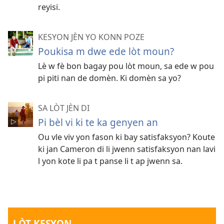
reyisi.
KESYON JÈN YO KONN POZE
Poukisa m dwe ede lòt moun?
Lè w fè bon bagay pou lòt moun, sa ede w pou
pi piti nan de domèn. Ki domèn sa yo?
SA LÒT JÈN DI
Pi bèl vi ki te ka genyen an
Ou vle viv yon fason ki bay satisfaksyon? Koute
ki jan Cameron di li jwenn satisfaksyon nan lavi
l yon kote li pa t panse li t ap jwenn sa.
LÒT KESYON