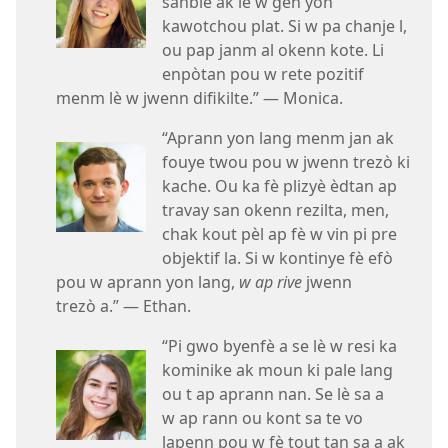
sanble ak lè w gen yon
kawotchou plat. Si w pa chanje l,
ou pap janm al okenn kote. Li
enpòtan pou w rete pozitif
menm lè w jwenn difikilte.” — Monica.
“Aprann yon lang menm jan ak
fouye twou pou w jwenn trezò ki
kache. Ou ka fè plizyè èdtan ap
travay san okenn rezilta, men,
chak kout pèl ap fè w vin pi pre
objektif la. Si w kontinye fè efò
pou w aprann yon lang,
w ap rive
jwenn
trezò a.” — Ethan.
“Pi gwo byenfè a se lè w resi ka
kominike ak moun ki pale lang
ou t ap aprann nan. Se lè sa a
w ap rann ou kont sa te vo
lapenn pou w fè tout tan sa a ak