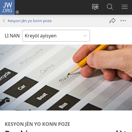
JW.ORG
Konekte
(opens
Chanje
Fè
AF
new
lang
rechèch
ME
Kesyon jèn yo konn poze
window)
sit
sou
A
la
JW.ORG
LI NAN
KESYON JÈN YO KONN POZE