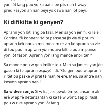
yon lòt lang pou yo ka patisipe plis nan travay
predikasyon an nan peyi yo oswa nan lòt peyi.
Ki difikilte ki genyen?
Aprann yon lòt lang pa fasil. Men sa yon jèn fi, ki rele
Corrina, fè konnen: “M te panse sa jis vle di pou m
aprann kèk nouvo mo, men, m te vin konprann sa vle
di tou pou m aprann yon nouvo kilti e pou m panse
yon lòt fason. Aprann yon lang mande anpil tan.”
Sa mande pou w gen imilite tou. Men sa James, yon jèn
gason ki te aprann espayòl, di: “Ou gen pou w aprann
ri tèt ou paske w pral tèlman fè erè. Men, sa antre nan
kesyon aprann nan.”
Sa w dwe sonje:
Si w ka jere pwoblèm yo ansanm ak
erè w ap fè detanzantan ki ka fè w wònt, l ap pi fasil
pou w rive aprann yon lòt lang.