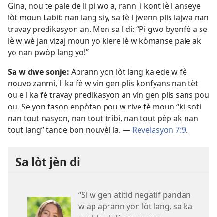
Gina, nou te pale de li pi wo a, rann li kont lè l anseye
lòt moun Labib nan lang siy, sa fè l jwenn plis lajwa nan
travay predikasyon an. Men sa l di: “Pi gwo byenfè a se
lè w wè jan vizaj moun yo klere lè w kòmanse pale ak
yo nan pwòp lang yo!”
Sa w dwe sonje:
Aprann yon lòt lang ka ede w fè
nouvo zanmi, li ka fè w vin gen plis konfyans nan tèt
ou e l ka fè travay predikasyon an vin gen plis sans pou
ou. Se yon fason enpòtan pou w rive fè moun “ki soti
nan tout nasyon, nan tout tribi, nan tout pèp ak nan
tout lang” tande bon nouvèl la. —
Revelasyon 7:9
.
Sa lòt jèn di
“Si w gen atitid negatif pandan
w ap aprann yon lòt lang, sa ka