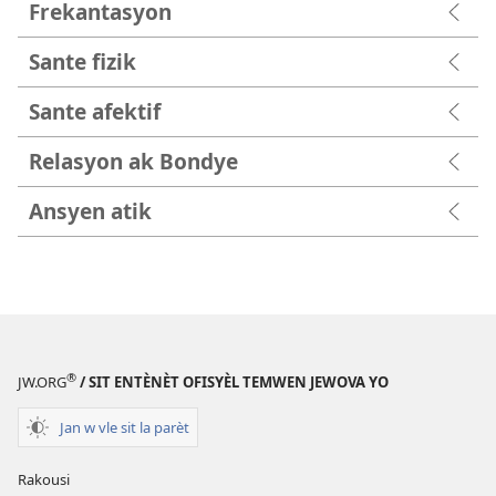
Frekantasyon
Sante fizik
Sante afektif
Relasyon ak Bondye
Ansyen atik
®
JW.ORG
/ SIT ENTÈNÈT OFISYÈL TEMWEN JEWOVA YO
Jan w vle sit la parèt
Rakousi