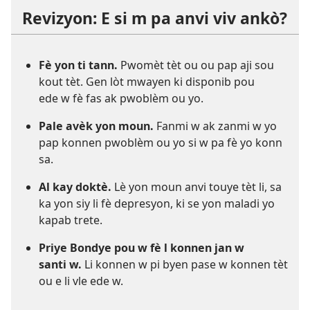
Revizyon: E si m pa anvi viv ankò?
Fè yon ti tann.
Pwomèt tèt ou ou pap aji sou
kout tèt. Gen lòt mwayen ki disponib pou
ede w fè fas ak pwoblèm ou yo.
Pale avèk yon moun.
Fanmi w ak zanmi w yo
pap konnen pwoblèm ou yo si w pa fè yo konn
sa.
Al kay doktè.
Lè yon moun anvi touye tèt li, sa
ka yon siy li fè depresyon, ki se yon maladi yo
kapab trete.
Priye Bondye pou w fè l konnen jan w
santi w.
Li konnen w pi byen pase w konnen tèt
ou e li vle ede w.