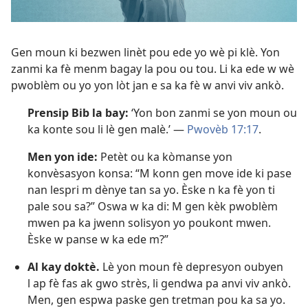
Gen moun ki bezwen linèt pou ede yo wè pi klè. Yon
zanmi ka fè menm bagay la pou ou tou. Li ka ede w wè
pwoblèm ou yo yon lòt jan e sa ka fè w anvi viv ankò.
Prensip Bib la bay:
‘Yon bon zanmi se yon moun ou
ka konte sou li lè gen malè.’ —
Pwovèb 17:17
.
Men yon ide:
Petèt ou ka kòmanse yon
konvèsasyon konsa: “M konn gen move ide ki pase
nan lespri m dènye tan sa yo. Èske n ka fè yon ti
pale sou sa?” Oswa w ka di: M gen kèk pwoblèm
mwen pa ka jwenn solisyon yo poukont mwen.
Èske w panse w ka ede m?”
Al kay doktè.
Lè yon moun fè depresyon oubyen
l ap fè fas ak gwo strès, li gendwa pa anvi viv ankò.
Men, gen espwa paske gen tretman pou ka sa yo.