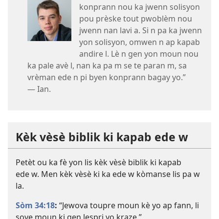
konprann nou ka jwenn solisyon
pou prèske tout pwoblèm nou
jwenn nan lavi a. Si n pa ka jwenn
yon solisyon, omwen n ap kapab
andire l. Lè n gen yon moun nou
ka pale avè l, nan ka pa m se te paran m, sa
vrèman ede n pi byen konprann bagay yo.”
— Ian.
Kèk vèsè biblik ki kapab ede w
Petèt ou ka fè yon lis kèk vèsè biblik ki kapab
ede w. Men kèk vèsè ki ka ede w kòmanse lis pa w
la.
Sòm 34:18
:
“Jewova toupre moun kè yo ap fann, li
sove moun ki gen lespri yo kraze.”