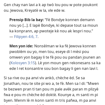
Gen chay nan lavi a k ap twò lou pou w pote poukont
ou. Jewova, Kreyatè w la, vle ede w.
Prensip Bib la bay:
“Fè Bondye konnen demann
nou yo [...]. E lapè Bondye, ki depase tout sa moun
ka konprann, ap pwoteje kè nou ak lespri nou.”
—
Filipyen 4:6, 7
.
Men yon ide:
Nonsèlman w ka fè Jewova konnen
pwoblèm ou yo, men tou, eseye di l mèsi pou
omwen yon bagay li te fè pou ou pandan jounen an
(
Kolosyen 3:15
). Lè yon moun gen rekonesans sa ka
ede l ret konsantre sou bon bagay li gen nan lavi l.
Si sa rive ou pa anvi viv ankò, chèche èd. Se sa
Jonathan, nou te site pi wo a, te fè. Men sa l di: “Mwen
te bezwen pran ti tan pou m pale avèk paran m plizyè
fwa e pou m chèche èd doktè. Kounye a, m santi m pi
byen. Menm lè m konn santi m tris pafwa, m pa anvi