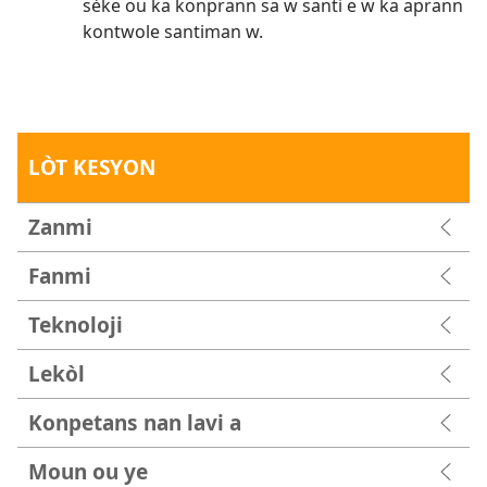
sèke ou ka konprann sa w santi e w ka aprann
kontwole santiman w.
LÒT KESYON
Zanmi
Fanmi
Teknoloji
Lekòl
Konpetans nan lavi a
Moun ou ye