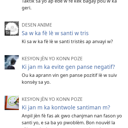
Taktik sa yo ap ede w fè kèk bagay pou w ka
geri.
DESEN ANIME
Sa w ka fè lè w santi w tris
Ki sa w ka fè lè w santi tristès ap anvayi w?
KESYON JÈN YO KONN POZE
Ki jan m ka evite gen panse negatif?
Ou ka aprann vin gen panse pozitif lè w suiv
konsèy sa yo.
KESYON JÈN YO KONN POZE
Ki jan m ka kontwole santiman m?
Anpil jèn fè fas ak gwo chanjman nan fason yo
santi yo, e sa ba yo pwoblèm. Bon nouvèl la