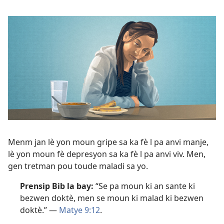
Menm jan lè yon moun gripe sa ka fè l pa anvi manje,
lè yon moun fè depresyon sa ka fè l pa anvi viv. Men,
gen tretman pou toude maladi sa yo.
Prensip Bib la bay:
“Se pa moun ki an sante ki
bezwen doktè, men se moun ki malad ki bezwen
doktè.” —
Matye 9:12
.