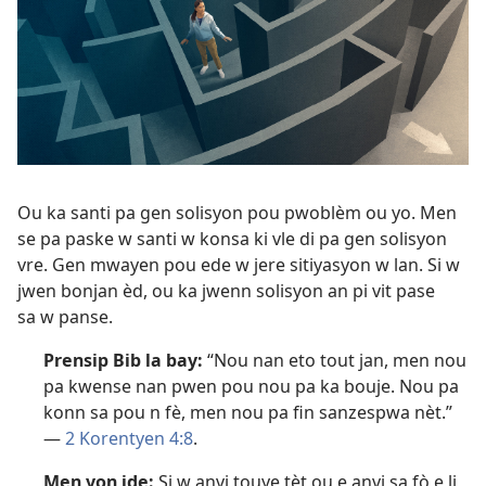
Ou ka santi pa gen solisyon pou pwoblèm ou yo. Men
se pa paske w santi w konsa ki vle di pa gen solisyon
vre. Gen mwayen pou ede w jere sitiyasyon w lan. Si w
jwen bonjan èd, ou ka jwenn solisyon an pi vit pase
sa w panse.
Prensip Bib la bay:
“Nou nan eto tout jan, men nou
pa kwense nan pwen pou nou pa ka bouje. Nou pa
konn sa pou n fè, men nou pa fin sanzespwa nèt.”
—
2 Korentyen 4:8
.
Men yon ide:
Si w anvi touye tèt ou e anvi sa fò e li