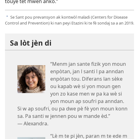
touye tèt mwen ankò.”
Se Sant pou prevansyon ak kontwòl maladi (Centers for Disease
a
Control and Prevention) ki nan peyi Etazini ki te fè sondaj sa a an 2019.
Sa lòt jèn di
“Menm jan sante fizik yon moun
enpòtan, jan l santi l pa anndan
enpòtan tou. Diferans lan sèke
ou kapab wè si yon moun gen
yon zo kase men w pa ka wè si
yon moun ap soufri pa anndan.
Si w ap soufri, ou pa dwe pè fè yon moun konn
sa. Pa santi w jennen pou w mande èd.”
— Alexandra.
“Lè m te pi jèn, paran m te ede m