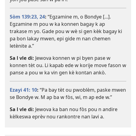
Sòm 139:23, 24
:
“Egzamine m, o Bondye [...].
Egzamine m pou w ka konnen bagay k ap
trakase m yo. Gade pou w wè si gen kèk bagay ki
pa bon lakay mwen, epi gide m nan chemen
letènite a.”
Sa l vle di:
Jewova konnen w pi byen pase w
konnen tèt ou. Li kapab ede w korije move fason w
panse a pou w ka vin gen kè kontan ankò.
Ezayi 41: 10
:
“Pa bay tèt ou pwoblèm, paske mwen
se Bondye w. M ap ba w fòs, wi, m ap ede w.”
Sa l vle di:
Jewova ka ban nou fòs pou n andire
kèlkeswa eprèv nou rankontre nan lavi a.