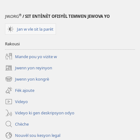
®
JW.ORG
/ SIT ENTÈNÈT OFISYÈL TEMWEN JEWOVA YO
Jan w vle sit la parèt
Rakousi
Mande pou yo vizite w
Jwenn yon reyinyon
(opens
new
Jwenn yon kongrè
(opens
window)
new
Fèk ajoute
window)
Videyo
Videyo ki gen deskripsyon odyo
Chèche
Nouvèl sou kesyon legal