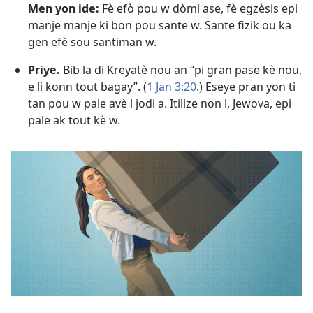
Men yon ide:
Fè efò pou w dòmi ase, fè egzèsis epi
manje manje ki bon pou sante w. Sante fizik ou ka
gen efè sou santiman w.
Priye.
Bib la di Kreyatè nou an “pi gran pase kè nou,
e li konn tout bagay”. (
1 Jan 3:20
.) Eseye pran yon ti
tan pou w pale avè l jodi a. Itilize non l, Jewova, epi
pale ak tout kè w.