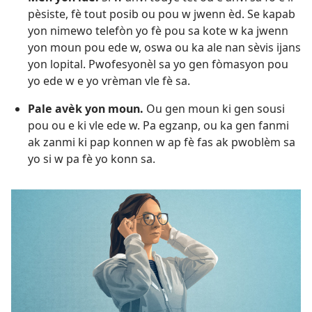
pèsiste, fè tout posib ou pou w jwenn èd. Se kapab
yon nimewo telefòn yo fè pou sa kote w ka jwenn
yon moun pou ede w, oswa ou ka ale nan sèvis ijans
yon lopital. Pwofesyonèl sa yo gen fòmasyon pou
yo ede w e yo vrèman vle fè sa.
Pale avèk yon moun.
Ou gen moun ki gen sousi
pou ou e ki vle ede w. Pa egzanp, ou ka gen fanmi
ak zanmi ki pap konnen w ap fè fas ak pwoblèm sa
yo si w pa fè yo konn sa.