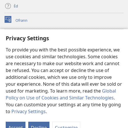
Èd
Ofrann
(opens
new
window)
Bibliyotèk sou Entènèt
Privacy Settings
(opens
new
®
JW Hub
To provide you with the best possible experience, we
window)
(opens
use cookies and similar technologies. Some cookies
new
JW Library
window)
are necessary to make our website work and cannot
be refused. You can accept or decline the use of
Watchtower Library
additional cookies, which we use only to improve
your experience. None of this data will ever be sold or
used for marketing. To learn more, read the
Global
Policy on Use of Cookies and Similar Technologies
.
You can customize your settings at any time by going
Copyright
© 2026 Watch Tower Bible and Tract Society of Pennsylvania.
RÈG POU W KA ITILIZE L
|
RÈG SOU ENFÒMASYON KONFIDANSYÈL
|
to
Privacy Settings
.
PARAMÈT KONFIDANSYALITE
Accept
Decline
Customize