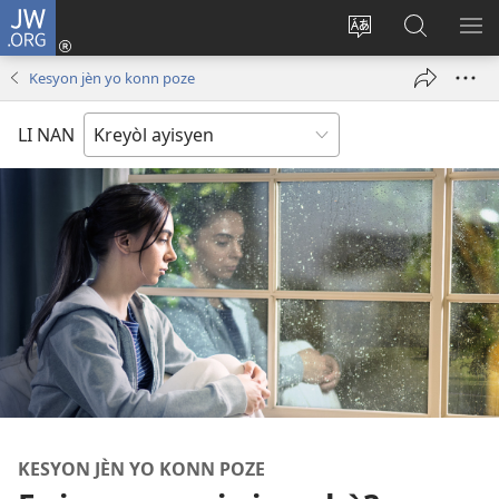
JW.ORG
Konekte
(opens
Chanje
Fè
AF
new
lang
rechèch
ME
Kesyon jèn yo konn poze
window)
sit
sou
A
la
JW.ORG
LI NAN
KESYON JÈN YO KONN POZE