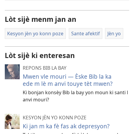
Lòt sijè menm jan an
Kesyon jèn yo konn poze
Sante afektif
Jèn yo
Lòt sijè ki enteresan
REPONS BIB LA BAY
Mwen vle mouri — Èske Bib la ka
ede m lè m anvi touye tèt mwen?
Ki bonjan konsèy Bib la bay yon moun ki santi l
anvi mouri?
KESYON JÈN YO KONN POZE
Ki jan m ka fè fas ak depresyon?