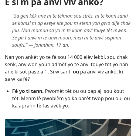
E si m pa anvi viv ankò?
“Sa gen kèk ane m te tèlman sou strès, m te konn santi
se kòmsi m ap eseye lite pou m etenn yon gwo dife chak
jou. Nan moman sa yo m te konn anvi touye tèt mwen.
Se pa t anvi m te anvi mouri, men m te anvi sispann
soufri.” — Jonathan, 17 an.
Nan yon ankèt yo te fè sou 14 000 elèv lekòl, sou chak
senk, anviwon youn admèt yo te anvi touye tèt yo nan
ane ki sot pase a
. Si w santi
ou
pa anvi viv ankò, ki
a
sa w ka fè?
Fè yo ti tann.
Pwomèt tèt ou ou pap aji sou kout
tèt. Menm lè pwoblèm yo ka parèt twòp pou ou, ou
ka aprann fè fas avèk yo.