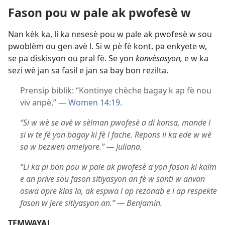
Fason pou w pale ak pwofesè w
Nan kèk ka, li ka nesesè pou w pale ak pwofesè w sou
pwoblèm ou gen avè l. Si w pè fè kont, pa enkyete w,
se pa diskisyon ou pral fè. Se yon
konvèsasyon,
e w ka
sezi wè jan sa fasil e jan sa bay bon rezilta.
Prensip biblik: “Kontinye chèche bagay k ap fè nou
viv anpè.” —
Women 14:19
.
“Si w wè se avè w sèlman pwofesè a di konsa, mande l
si w te fè yon bagay ki fè l fache. Repons li ka ede w wè
sa w bezwen amelyore.” — Juliana.
“Li ka pi bon pou w pale ak pwofesè a yon fason ki kalm
e an prive sou fason sitiyasyon an fè w santi w anvan
oswa apre klas la, ak espwa l ap rezonab e l ap respekte
fason w jere sitiyasyon an.” — Benjamin.
TEMWAYAJ