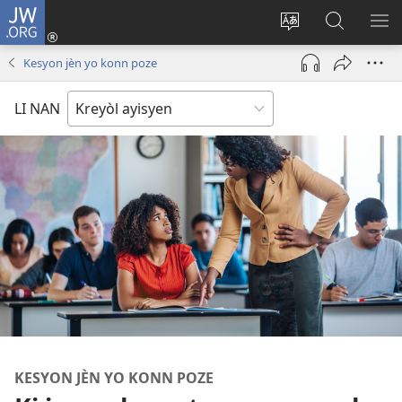
JW.ORG
Konekte
(opens
Chanje
Fè
AF
new
lang
rechèch
ME
Kesyon jèn yo konn poze
window)
sit
sou
A
la
JW.ORG
LI NAN
KESYON JÈN YO KONN POZE