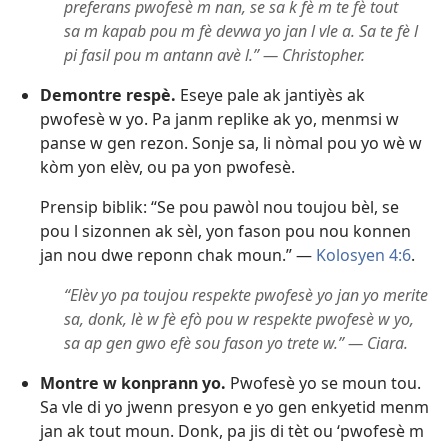
preferans pwofesè m nan, se sa k fè m te fè tout
sa m kapab pou m fè devwa yo jan l vle a. Sa te fè l
pi fasil pou m antann avè l.” — Christopher.
Demontre respè.
Eseye pale ak jantiyès ak
pwofesè w yo. Pa janm replike ak yo, menmsi w
panse w gen rezon. Sonje sa, li nòmal pou yo wè w
kòm yon elèv, ou pa yon pwofesè.
Prensip biblik: “Se pou pawòl nou toujou bèl, se
pou l sizonnen ak sèl, yon fason pou nou konnen
jan nou dwe reponn chak moun.” —
Kolosyen 4:6
.
“Elèv yo pa toujou respekte pwofesè yo jan yo merite
sa, donk, lè w fè efò pou w respekte pwofesè w yo,
sa ap gen gwo efè sou fason yo trete w.” — Ciara.
Montre w konprann yo.
Pwofesè yo se moun tou.
Sa vle di yo jwenn presyon e yo gen enkyetid menm
jan ak tout moun. Donk, pa jis di tèt ou ‘pwofesè m