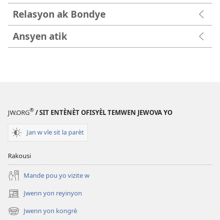
Relasyon ak Bondye
Ansyen atik
®
JW.ORG
/ SIT ENTÈNÈT OFISYÈL TEMWEN JEWOVA YO
Jan w vle sit la parèt
Rakousi
Mande pou yo vizite w
Jwenn yon reyinyon
(opens
new
Jwenn yon kongrè
(opens
window)