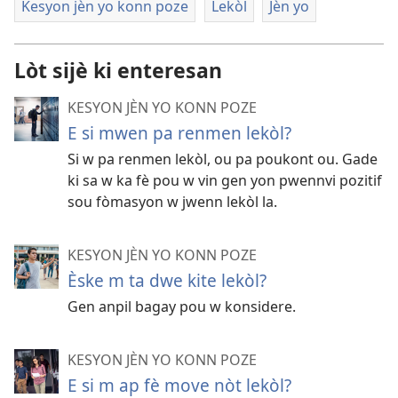
Kesyon jèn yo konn poze
Lekòl
Jèn yo
Lòt sijè ki enteresan
KESYON JÈN YO KONN POZE
E si mwen pa renmen lekòl?
Si w pa renmen lekòl, ou pa poukont ou. Gade
ki sa w ka fè pou w vin gen yon pwennvi pozitif
sou fòmasyon w jwenn lekòl la.
KESYON JÈN YO KONN POZE
Èske m ta dwe kite lekòl?
Gen anpil bagay pou w konsidere.
KESYON JÈN YO KONN POZE
E si m ap fè move nòt lekòl?