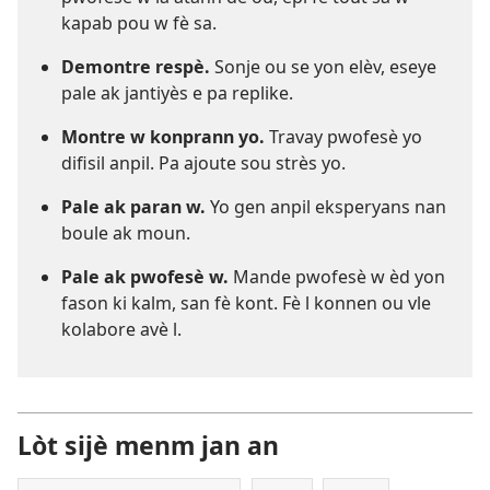
kapab pou w fè sa.
Demontre respè.
Sonje ou se yon elèv, eseye
pale ak jantiyès e pa replike.
Montre w konprann yo.
Travay pwofesè yo
difisil anpil. Pa ajoute sou strès yo.
Pale ak paran w.
Yo gen anpil eksperyans nan
boule ak moun.
Pale ak pwofesè w.
Mande pwofesè w èd yon
fason ki kalm, san fè kont. Fè l konnen ou vle
kolabore avè l.
Lòt sijè menm jan an