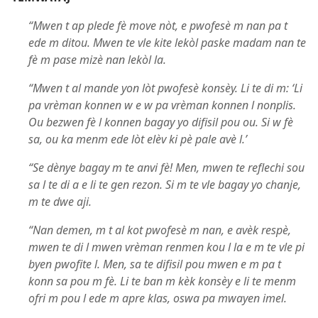
“Mwen t ap plede fè move nòt, e pwofesè m nan pa t
ede m ditou. Mwen te vle kite lekòl paske madam nan te
fè m pase mizè nan lekòl la.
“Mwen t al mande yon lòt pwofesè konsèy. Li te di m: ‘Li
pa vrèman konnen w e w pa vrèman konnen l nonplis.
Ou bezwen fè l konnen bagay yo difisil pou ou. Si w fè
sa, ou ka menm ede lòt elèv ki pè pale avè l.’
“Se dènye bagay m te anvi fè! Men, mwen te reflechi sou
sa l te di a e li te gen rezon. Si m te vle bagay yo chanje,
m te dwe aji.
“Nan demen, m t al kot pwofesè m nan, e avèk respè,
mwen te di l mwen vrèman renmen kou l la e m te vle pi
byen pwofite l. Men, sa te difisil pou mwen e m pa t
konn sa pou m fè. Li te ban m kèk konsèy e li te menm
ofri m pou l ede m apre klas, oswa pa mwayen imel.