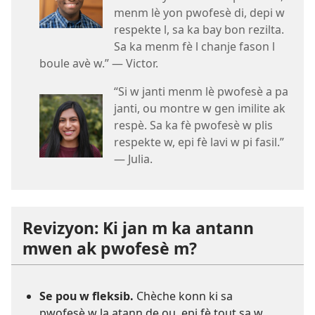
menm lè yon pwofesè di, depi w
respekte l, sa ka bay bon rezilta.
Sa ka menm fè l chanje fason l
boule avè w.” — Victor.
“Si w janti menm lè pwofesè a pa
janti, ou montre w gen imilite ak
respè. Sa ka fè pwofesè w plis
respekte w, epi fè lavi w pi fasil.”
— Julia.
Revizyon: Ki jan m ka antann
mwen ak pwofesè m?
Se pou w fleksib.
Chèche konn ki sa
pwofesè w la atann de ou, epi fè tout sa w