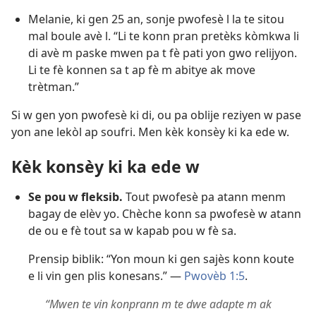
Melanie, ki gen 25 an, sonje pwofesè l la te sitou
mal boule avè l. “Li te konn pran pretèks kòmkwa li
di avè m paske mwen pa t fè pati yon gwo relijyon.
Li te fè konnen sa t ap fè m abitye ak move
trètman.”
Si w gen yon pwofesè ki di, ou pa oblije reziyen w pase
yon ane lekòl ap soufri. Men kèk konsèy ki ka ede w.
Kèk konsèy ki ka ede w
Se pou w fleksib.
Tout pwofesè pa atann menm
bagay de elèv yo. Chèche konn sa pwofesè w atann
de ou e fè tout sa w kapab pou w fè sa.
Prensip biblik: “Yon moun ki gen sajès konn koute
e li vin gen plis konesans.” —
Pwovèb 1:5
.
“Mwen te vin konprann m te dwe adapte m ak