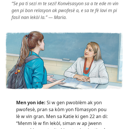
“Se pa ti sezi m te sezi! Konvèsasyon sa a te ede m vin
gen pi bon relasyon ak pwofesè a, e sa te fè lavi m pi
fasil nan lekòl la.” — Maria.
Men yon ide:
Si w gen pwoblèm ak yon
pwofesè, pran sa kòm yon fòmasyon pou
lè w vin gran. Men sa Katie ki gen 22 an di:
“Menm lè w fin lekòl, siman w ap jwenn