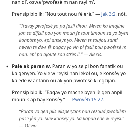
nan di’, oswa ‘pwofesè m nan rayi m’.
Prensip biblik: “Nou tout nou fè erè.” —
Jak 3:2
, nòt.
“Travay pwofesè yo pa fasil ditou. Mwen ka imajine
jan sa difisil pou yon moun fè tout timoun sa yo byen
konpòte yo, epi anseye yo. Mwen te toujou santi
mwen te dwe fè bagay yo vin pi fasil pou pwofesè m
nan, epi pa ajoute sou strès li.” — Alexis.
Pale ak paran w.
Paran w yo se pi bon fanatik ou
ka genyen. Yo vle w reyisi nan lekòl ou, e konsèy yo
ka ede w antann ou ak yon pwofesè ki egzijan.
Prensip biblik: “Bagay yo mache byen lè gen anpil
moun k ap bay konsèy.” —
Pwovèb 15:22
.
“Paran yo gen plis eksperyans nan rezoud pwoblèm
pase jèn yo. Suiv konsèy yo. Sa kapab ede w reyisi.”
— Olivia.