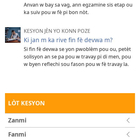
Anvan w bay sa vag, ann egzamine sis etap ou
ka suiv pou w fè pi bon nòt.
KESYON JÈN YO KONN POZE
Ki jan m ka rive fin fè devwa m?
Si fin fè devwa se yon pwoblèm pou ou, petèt
solisyon an se pa pou w travay pi di men, pou
w byen reflechi sou fason pou w fè travay la.
LÒT KESYON
Zanmi
Fanmi