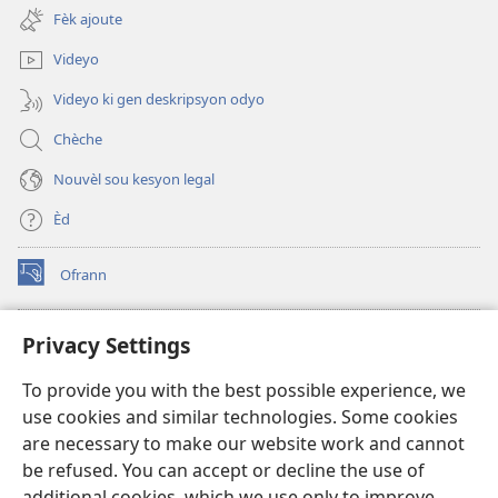
new
Fèk ajoute
window)
Videyo
Videyo ki gen deskripsyon odyo
Chèche
Nouvèl sou kesyon legal
Èd
Ofrann
(opens
new
window)
Bibliyotèk sou Entènèt
Privacy Settings
(opens
new
®
JW Hub
To provide you with the best possible experience, we
window)
(opens
use cookies and similar technologies. Some cookies
new
JW Library
window)
are necessary to make our website work and cannot
be refused. You can accept or decline the use of
Watchtower Library
additional cookies, which we use only to improve