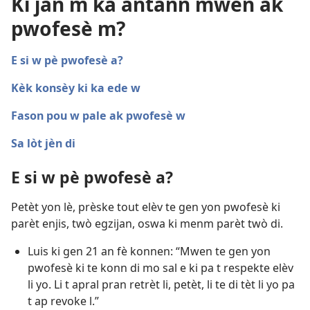
Ki jan m ka antann mwen ak
pwofesè m?
E si w pè pwofesè a?
Kèk konsèy ki ka ede w
Fason pou w pale ak pwofesè w
Sa lòt jèn di
E si w pè pwofesè a?
Petèt yon lè, prèske tout elèv te gen yon pwofesè ki
parèt enjis, twò egzijan, oswa ki menm parèt twò di.
Luis ki gen 21 an fè konnen: “Mwen te gen yon
pwofesè ki te konn di mo sal e ki pa t respekte elèv
li yo. Li t apral pran retrèt li, petèt, li te di tèt li yo pa
t ap revoke l.”