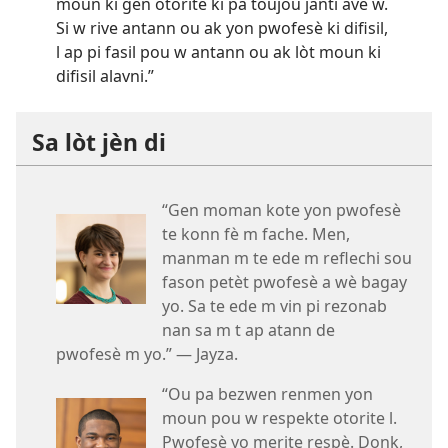
moun ki gen otorite ki pa toujou janti avè w.
Si w rive antann ou ak yon pwofesè ki difisil,
l ap pi fasil pou w antann ou ak lòt moun ki
difisil alavni.”
Sa lòt jèn di
“Gen moman kote yon pwofesè
te konn fè m fache. Men,
manman m te ede m reflechi sou
fason petèt pwofesè a wè bagay
yo. Sa te ede m vin pi rezonab
nan sa m t ap atann de
pwofesè m yo.” — Jayza.
“Ou pa bezwen renmen yon
moun pou w respekte otorite l.
Pwofesè yo merite respè. Donk,