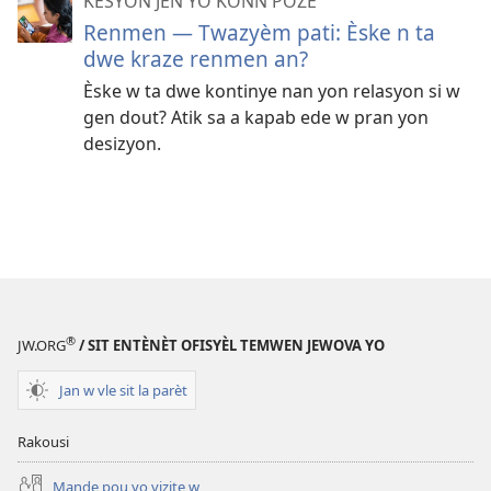
KESYON JÈN YO KONN POZE
Renmen — Twazyèm pati: Èske n ta
dwe kraze renmen an?
Èske w ta dwe kontinye nan yon relasyon si w
gen dout? Atik sa a kapab ede w pran yon
desizyon.
®
JW.ORG
/ SIT ENTÈNÈT OFISYÈL TEMWEN JEWOVA YO
Jan w vle sit la parèt
Rakousi
Mande pou yo vizite w