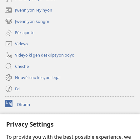
Jwenn yon reyinyon
(opens
new
Jwenn yon kongrè
(opens
window)
new
Fèk ajoute
window)
Videyo
Videyo ki gen deskripsyon odyo
Chèche
Nouvèl sou kesyon legal
Èd
Ofrann
(opens
new
window)
Bibliyotèk sou Entènèt
Privacy Settings
(opens
new
®
JW Hub
To provide you with the best possible experience, we
window)
(opens