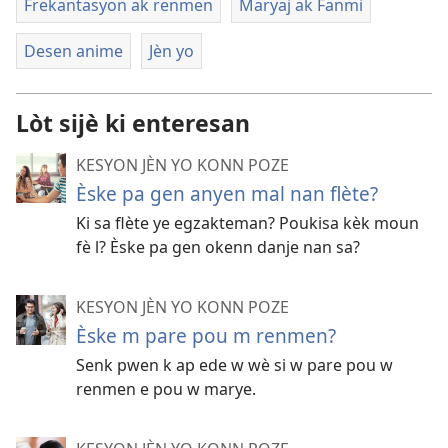
Frekantasyon ak renmen
Maryaj ak Fanmi
Desen anime
Jèn yo
Lòt sijè ki enteresan
KESYON JÈN YO KONN POZE
Èske pa gen anyen mal nan flète?
Ki sa flète ye egzakteman? Poukisa kèk moun
fè l? Èske pa gen okenn danje nan sa?
KESYON JÈN YO KONN POZE
Èske m pare pou m renmen?
Senk pwen k ap ede w wè si w pare pou w
renmen e pou w marye.