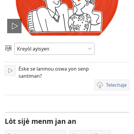
Jwe
videyo
Chwazi
yon
a
lang
Èske se lanmou oswa yon senp
Fè
santiman?
l
Telechaje
jwe
Opsyon
pou
telechaje
videyo
Lòt sijè menm jan an