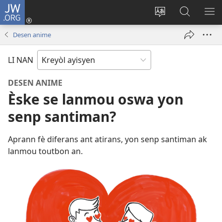
JW.ORG
Konekte
(opens
Chanje
Fè
AF
new
lang
rechèch
ME
Desen anime
window)
sit
sou
A
la
JW.ORG
LI NAN
DESEN ANIME
Èske se lanmou oswa yon
senp santiman?
Aprann fè diferans ant atirans, yon senp santiman ak
lanmou toutbon an.