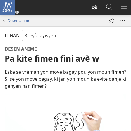
JW.ORG
Konekte
(opens
Chanje
Fè
AF
new
lang
rechèch
ME
Desen anime
window)
sit
sou
A
la
JW.ORG
LI NAN
DESEN ANIME
Pa kite fimen fini avè w
Èske se vrèman yon move bagay pou yon moun fimen?
Si se yon move bagay, ki jan yon moun ka evite danje ki
genyen nan fimen?