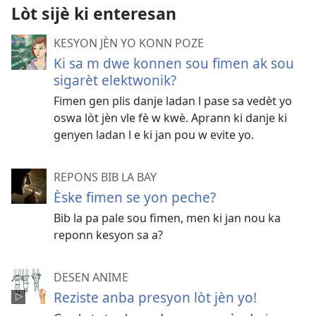
Lòt sijè ki enteresan
KESYON JÈN YO KONN POZE
Ki sa m dwe konnen sou fimen ak sou
sigarèt elektwonik?
Fimen gen plis danje ladan l pase sa vedèt yo
oswa lòt jèn vle fè w kwè. Aprann ki danje ki
genyen ladan l e ki jan pou w evite yo.
REPONS BIB LA BAY
Èske fimen se yon peche?
Bib la pa pale sou fimen, men ki jan nou ka
reponn kesyon sa a?
DESEN ANIME
Reziste anba presyon lòt jèn yo!