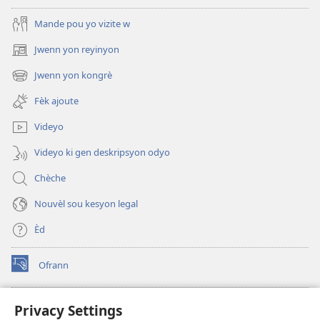
Mande pou yo vizite w
Jwenn yon reyinyon
(opens
new
Jwenn yon kongrè
(opens
window)
new
Fèk ajoute
window)
Videyo
Videyo ki gen deskripsyon odyo
Chèche
Nouvèl sou kesyon legal
Èd
Ofrann
(opens
new
window)
Bibliyotèk sou Entènèt
Privacy Settings
(opens