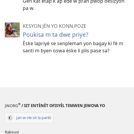
Gen kat etap k ap ede w pran pwòp desizyon
pa w.
KESYON JÈN YO KONN POZE
Poukisa m ta dwe priye?
Èske lapriyè se senpleman yon bagay ki fè m
santi m byen oswa èske li plis pase sa?
®
JW.ORG
/ SIT ENTÈNÈT OFISYÈL TEMWEN JEWOVA YO
Jan w vle sit la parèt
Rakousi