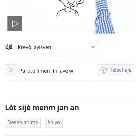
Jwe
videyo
Chwazi
yon
a
lang
Telechaje
Pa kite fimen fini avè w
Fè
Opsyon
l
pou
jwe
telechaje
videyo
Lòt sijè menm jan an
Desen anime
Jèn yo