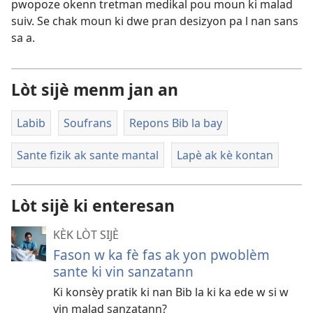
pwopoze okenn tretman medikal pou moun ki malad
suiv. Se chak moun ki dwe pran desizyon pa l nan sans
sa a.
Lòt sijè menm jan an
Labib
Soufrans
Repons Bib la bay
Sante fizik ak sante mantal
Lapè ak kè kontan
Lòt sijè ki enteresan
KÈK LÒT SIJÈ
Fason w ka fè fas ak yon pwoblèm
sante ki vin sanzatann
Ki konsèy pratik ki nan Bib la ki ka ede w si w
vin malad sanzatann?