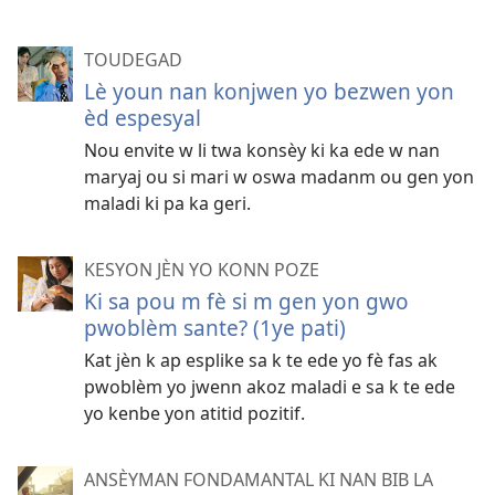
TOUDEGAD
Lè youn nan konjwen yo bezwen yon
èd espesyal
Nou envite w li twa konsèy ki ka ede w nan
maryaj ou si mari w oswa madanm ou gen yon
maladi ki pa ka geri.
KESYON JÈN YO KONN POZE
Ki sa pou m fè si m gen yon gwo
pwoblèm sante? (1ye pati)
Kat jèn k ap esplike sa k te ede yo fè fas ak
pwoblèm yo jwenn akoz maladi e sa k te ede
yo kenbe yon atitid pozitif.
ANSÈYMAN FONDAMANTAL KI NAN BIB LA