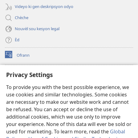
Videyo ki gen deskripsyon odyo
Chèche
Nouvèl sou kesyon legal
Èd
Ofrann
(opens
new
window)
Bibliyotèk sou Entènèt
Privacy Settings
(opens
new
®
JW Hub
To provide you with the best possible experience, we
window)
(opens
use cookies and similar technologies. Some cookies
new
JW Library
window)
are necessary to make our website work and cannot
be refused. You can accept or decline the use of
Watchtower Library
additional cookies, which we use only to improve
your experience. None of this data will ever be sold or
used for marketing. To learn more, read the
Global