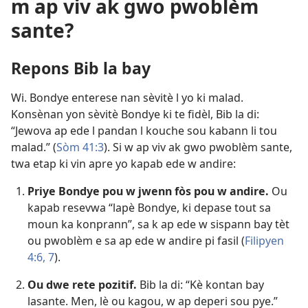
m ap viv ak gwo pwoblèm
sante?
Repons Bib la bay
Wi. Bondye enterese nan sèvitè l yo ki malad.
Konsènan yon sèvitè Bondye ki te fidèl, Bib la di:
“Jewova ap ede l pandan l kouche sou kabann li tou
malad.” ​(
Sòm 41:3
). Si w ap viv ak gwo pwoblèm sante,
twa etap ki vin apre yo kapab ede w andire:
Priye Bondye pou w jwenn fòs pou w andire.
Ou
kapab resevwa “lapè Bondye, ki depase tout sa
moun ka konprann”, sa k ap ede w sispann bay tèt
ou pwoblèm e sa ap ede w andire pi fasil (
Filipyen
4:6, 7
).
Ou dwe rete pozitif.
Bib la di: “Kè kontan bay
lasante. Men, lè ou kagou, w ap deperi sou pye.” ​