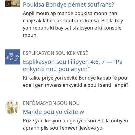
Poukisa Bondye pèmèt soufrans?
Anpil moun ap mande poukisa monn nan
chaje ak lahèn ak soufrans konsa. Bib la bay
yon repons ki bay satisfaksyon e ki konsole
moun.
ESPLIKASYON SOU KÈK VÈSÈ
Esplikasyon sou Filipyen 4:6, 7 — “Pa
enkyete nou pou anyen”
Ki kalite priyè yon sèvitè Bondye kapab fè pou
ede l gen mwens enkyetid e pou l santi l anpè?
ENFÒMASYON SOU NOU
Mande pou yo vizite w
Poze yon kesyon ou genyen sou Bib la oubyen
aprann plis sou Temwen Jewova yo.