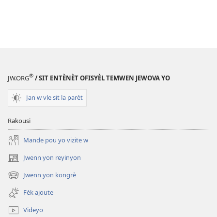
®
JW.ORG
/ SIT ENTÈNÈT OFISYÈL TEMWEN JEWOVA YO
Jan w vle sit la parèt
Rakousi
Mande pou yo vizite w
Jwenn yon reyinyon
(opens
new
Jwenn yon kongrè
(opens
window)
new
Fèk ajoute
window)
Videyo