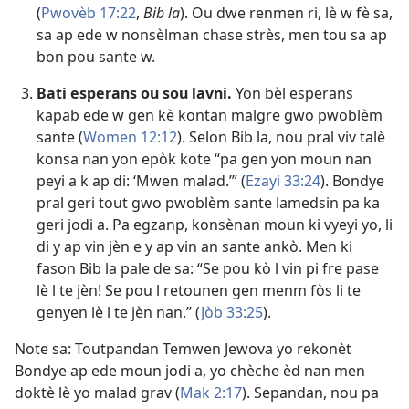
(
Pwovèb 17:22
,
Bib la
). Ou dwe renmen ri, lè w fè sa,
sa ap ede w nonsèlman chase strès, men tou sa ap
bon pou sante w.
Bati esperans ou sou lavni.
Yon bèl esperans
kapab ede w gen kè kontan malgre gwo pwoblèm
sante (
Women 12:12
). Selon Bib la, nou pral viv talè
konsa nan yon epòk kote “pa gen yon moun nan
peyi a k ap di: ‘Mwen malad.’” ​(
Ezayi 33:24
). Bondye
pral geri tout gwo pwoblèm sante lamedsin pa ka
geri jodi a. Pa egzanp, konsènan moun ki vyeyi yo, li
di y ap vin jèn e y ap vin an sante ankò. Men ki
fason Bib la pale de sa: “Se pou kò l vin pi fre pase
lè l te jèn! Se pou l retounen gen menm fòs li te
genyen lè l te jèn nan.” ​(
Jòb 33:25
).
Note sa: Toutpandan Temwen Jewova yo rekonèt
Bondye ap ede moun jodi a, yo chèche èd nan men
doktè lè yo malad grav (
Mak 2:17
). Sepandan, nou pa