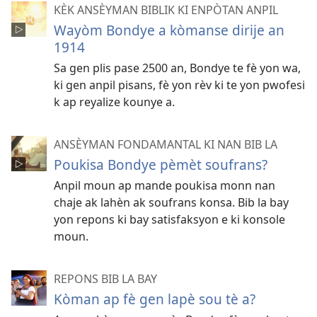
KÈK ANSÈYMAN BIBLIK KI ENPÒTAN ANPIL
Wayòm Bondye a kòmanse dirije an
1914
Sa gen plis pase 2500 an, Bondye te fè yon wa,
ki gen anpil pisans, fè yon rèv ki te yon pwofesi
k ap reyalize kounye a.
ANSÈYMAN FONDAMANTAL KI NAN BIB LA
Poukisa Bondye pèmèt soufrans?
Anpil moun ap mande poukisa monn nan
chaje ak lahèn ak soufrans konsa. Bib la bay
yon repons ki bay satisfaksyon e ki konsole
moun.
REPONS BIB LA BAY
Kòman ap fè gen lapè sou tè a?