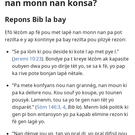
nan monn nan konsa?
Repons Bib la bay
Efò lèzòm ap fè pou met lapè nan monn nan pa pot
rezilta e y ap kontinye pa bay rezilta pou plizyè rezon:
“Se pa lòm ki pou deside ki kote l ap met pye l.”
(
Jeremi 10:23
). Bondye pa t kreye lèzòm ak kapasite
oubyen dwa pou yo dirije tèt yo, se sa k fè, yo pap
ka rive pote bonjan lapè nètale.
“Pa mete konfyans nou nan grannèg, nan moun ki
pa ka delivre nou. Kou souf yo koupe, yo tounen
pousyè. Lamenm, tou sa yo te gen nan tèt yo
disparèt.” (
Sòm 146:3, 4
,
Bib la
). Menm lidè politik ki
gen pi bon entansyon yo pa kapab elimine rezon ki
fè gen lagè yo.
“Nan dènye jou yo, tan yo pral di, yo pral difisil pou