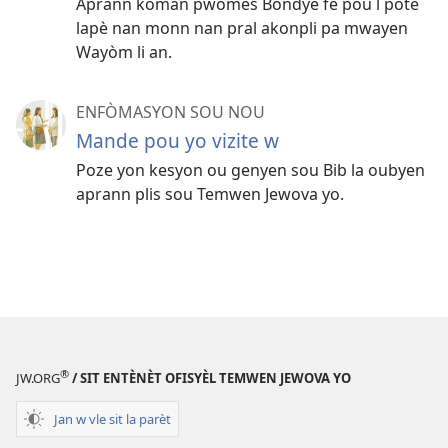
Aprann kòman pwomès Bondye fè pou l pote
lapè nan monn nan pral akonpli pa mwayen
Wayòm li an.
ENFÒMASYON SOU NOU
Mande pou yo vizite w
Poze yon kesyon ou genyen sou Bib la oubyen
aprann plis sou Temwen Jewova yo.
®
JW.ORG
/ SIT ENTÈNÈT OFISYÈL TEMWEN JEWOVA YO
Jan w vle sit la parèt