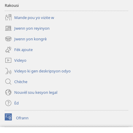
Rakousi
Mande pou yo vizite w
Jwenn yon reyinyon
(opens
new
Jwenn yon kongrè
(opens
window)
new
Fèk ajoute
window)
Videyo
Videyo ki gen deskripsyon odyo
Chèche
Nouvèl sou kesyon legal
Èd
Ofrann
(opens
new
window)