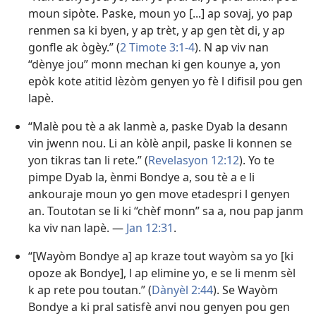
moun sipòte. Paske, moun yo [...] ap sovaj, yo pap
renmen sa ki byen, y ap trèt, y ap gen tèt di, y ap
gonfle ak ògèy.” (
2 Timote 3:1-4
). N ap viv nan
“dènye jou” monn mechan ki gen kounye a, yon
epòk kote atitid lèzòm genyen yo fè l difisil pou gen
lapè.
“Malè pou tè a ak lanmè a, paske Dyab la desann
vin jwenn nou. Li an kòlè anpil, paske li konnen se
yon tikras tan li rete.” (
Revelasyon 12:12
). Yo te
pimpe Dyab la, ènmi Bondye a, sou tè a e li
ankouraje moun yo gen move etadespri l genyen
an. Toutotan se li ki “chèf monn” sa a, nou pap janm
ka viv nan lapè. —
Jan 12:31
.
“[Wayòm Bondye a] ap kraze tout wayòm sa yo [ki
opoze ak Bondye], l ap elimine yo, e se li menm sèl
k ap rete pou toutan.” (
Dànyèl 2:44
). Se Wayòm
Bondye a ki pral satisfè anvi nou genyen pou gen