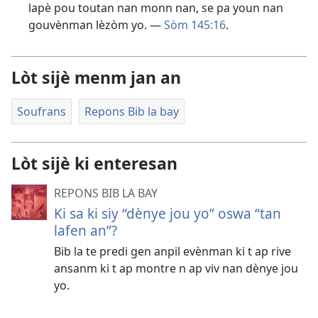
lapè pou toutan nan monn nan, se pa youn nan
gouvènman lèzòm yo. —
Sòm 145:16
.
Lòt sijè menm jan an
Soufrans
Repons Bib la bay
Lòt sijè ki enteresan
REPONS BIB LA BAY
Ki sa ki siy “dènye jou yo” oswa “tan
lafen an”?
Bib la te predi gen anpil evènman ki t ap rive
ansanm ki t ap montre n ap viv nan dènye jou
yo.