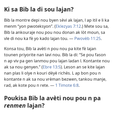
Ki sa Bib la di sou lajan?
Bib la montre depi nou byen sèvi ak lajan, l ap itil e li ka
menm “yon pwoteksyon”. (
Eklezyas 7:12
.) Mete sou sa,
Bib la ankouraje nou pou nou donan ak lòt moun, sa
vle di nou ka fè yo kado lajan tou. —
Pwovèb 11:25
.
Konsa tou, Bib la avèti n pou nou pa kite fè lajan
tounen priyorite nan lavi nou. Bib la di: “Se pou fason
n ap viv pa gen lanmou pou lajan ladan l. Kontante nou
ak sa nou genyen.” (
Ebre 13:5
). Leson an se kite lajan
nan plas li olye n kouri dèyè richès. L ap bon pou n
kontante n ak sa nou vrèman bezwen, tankou manje,
rad, ak kote pou n rete. —
1 Timote 6:8
.
Poukisa Bib la avèti nou pou n pa
renmen
lajan?