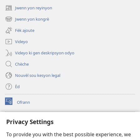
Jwenn yon reyinyon
(opens
new
Jwenn yon kongrè
(opens
window)
new
Fèk ajoute
window)
Videyo
Videyo ki gen deskripsyon odyo
Chèche
Nouvèl sou kesyon legal
Èd
Ofrann
(opens
new
window)
Bibliyotèk sou Entènèt
Privacy Settings
(opens
new
®
JW Hub
To provide you with the best possible experience, we
window)
(opens