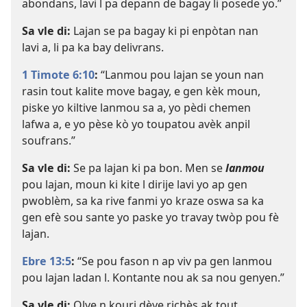
abondans, lavi l pa depann de bagay li posede yo.”
Sa vle di:
Lajan se pa bagay ki pi enpòtan nan
lavi a, li pa ka bay delivrans.
1 Timote 6:10
:
“Lanmou pou lajan se youn nan
rasin tout kalite move bagay, e gen kèk moun,
piske yo kiltive lanmou sa a, yo pèdi chemen
lafwa a, e yo pèse kò yo toupatou avèk anpil
soufrans.”
Sa vle di:
Se pa lajan ki pa bon. Men se
lanmou
pou lajan, moun ki kite l dirije lavi yo ap gen
pwoblèm, sa ka rive fanmi yo kraze oswa sa ka
gen efè sou sante yo paske yo travay twòp pou fè
lajan.
Ebre 13:5
:
“Se pou fason n ap viv pa gen lanmou
pou lajan ladan l. Kontante nou ak sa nou genyen.”
Sa vle di:
Olye n kouri dèye richès ak tout