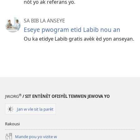
nòt yo ak referans yo.
SA BIB LA ANSEYE
Eseye pwogram etid Labib nou an
Ou ka etidye Labib gratis avèk èd yon anseyan.
®
JW.ORG
/ SIT ENTÈNÈT OFISYÈL TEMWEN JEWOVA YO
Jan w vle sit la parèt
Rakousi
Mande pou yo vizite w