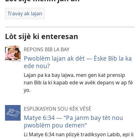
Travay ak lajan
Lòt sijè ki enteresan
REPONS BIB LA BAY
Pwoblèm lajan ak dèt — Èske Bib la ka
ede nou?
Lajan pa ka bay lajwa, men gen kat prensip
nan Bib la ki kapab ede w avèk depans w ap fè
yo.
ESPLIKASYON SOU KÈK VÈSÈ
Matye 6:34 — “Pa janm bay tèt nou
pwoblèm pou demen”
Li Matye 6:34 nan plizyè tradiksyon Labib, epi li