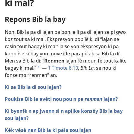
ki mal?
Repons Bib la bay
Non. Bib la pa di lajan pa bon, e li pa di lajan se pi gwo
koz tout sa ki mal. Ekspresyon popilè ki di “lajan se
rasin tout bagay ki mal” la se yon ekspresyon ki pa
konplè e ki bay yon move ide parapò ak sa Bib la di.
Men sa Bib la di: “
Renmen
lajan fè moun fè tout kalite
bagay ki mal.”
—
1 Timote 6:10
,
Bib La
, se nou ki
a
fonse mo “renmen” an.
Ki sa Bib la di sou lajan?
Poukisa Bib la avèti nou pou n pa
renmen
lajan?
Ki byenfè n ap jwenn si n aplike konsèy Bib la bay
sou lajan?
Kèk vèsè nan Bib la ki pale sou lajan