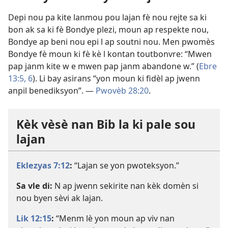
Depi nou pa kite lanmou pou lajan fè nou rejte sa ki
bon ak sa ki fè Bondye plezi, moun ap respekte nou,
Bondye ap beni nou epi l ap soutni nou. Men pwomès
Bondye fè moun ki fè kè l kontan toutbonvre: “Mwen
pap janm kite w e mwen pap janm abandone w.” (
Ebre
13:5, 6
). Li bay asirans “yon moun ki fidèl ap jwenn
anpil benediksyon”. —
Pwovèb 28:20
.
Kèk vèsè nan Bib la ki pale sou
lajan
Eklezyas 7:12
:
“Lajan se yon pwoteksyon.”
Sa vle di:
N ap jwenn sekirite nan kèk domèn si
nou byen sèvi ak lajan.
Lik 12:15
:
“Menm lè yon moun ap viv nan