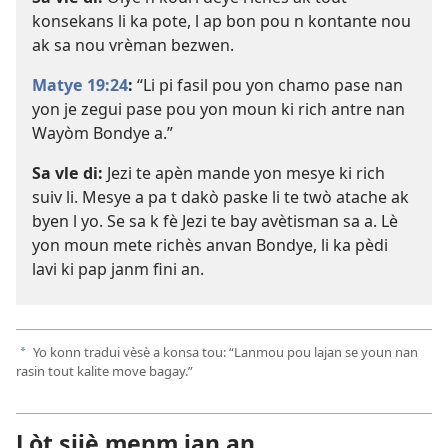
konsekans li ka pote, l ap bon pou n kontante nou
ak sa nou vrèman bezwen.
Matye 19:24
:
“Li pi fasil pou yon chamo pase nan
yon je zegui pase pou yon moun ki rich antre nan
Wayòm Bondye a.”
Sa vle di:
Jezi te apèn mande yon mesye ki rich
suiv li. Mesye a pa t dakò paske li te twò atache ak
byen l yo. Se sa k fè Jezi te bay avètisman sa a. Lè
yon moun mete richès anvan Bondye, li ka pèdi
lavi ki pap janm fini an.
Yo konn tradui vèsè a konsa tou: “Lanmou pou lajan se youn nan
a
rasin tout kalite move bagay.”
Lòt sijè menm jan an