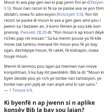
Moun ki ava pap gen lavi ki pap janm fini an (
Efezyen
5:5
). Youn nan rezon ki fè sa se paske ava se yon fòm
idolatri, oswa fo adorasyon (
Kolosyen 3:5
). Yon lòt
rezon se paske lè moun ki ava a gen gwo anvi pou l
jwenn sa l bezwen an, li konn fèmen je sou kèk bon
prensip.
Pwovèb 28:20
di: “Yon moun k ap kouri dèyè
richès pap ret inosan.” Sa ka menm pouse yo fè kèk
move zak tankou menase lòt moun pou fè yo bay
lajan, dechèpiye moun, fè rakèt, fè kidnapin, oswa
touye moun.
Menm lè lanmou pou lajan pa mennen nan move
konpòtman, li ka bay lòt pwoblèm. Bib la di: “Moun ki
byen deside pou yo rich yo tonbe nan tantasyon, yo
tonbe nan yon pyèj ak nan anpil anvi ki san sans.”
—
1 Timote 6:9
.
Ki byenfè n ap jwenn si n aplike
konsèy Bib la bay sou lajan?