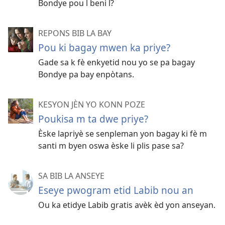
Bondye pou l beni l?
REPONS BIB LA BAY
Pou ki bagay mwen ka priye?
Gade sa k fè enkyetid nou yo se pa bagay
Bondye pa bay enpòtans.
KESYON JÈN YO KONN POZE
Poukisa m ta dwe priye?
Èske lapriyè se senpleman yon bagay ki fè m
santi m byen oswa èske li plis pase sa?
SA BIB LA ANSEYE
Eseye pwogram etid Labib nou an
Ou ka etidye Labib gratis avèk èd yon anseyan.