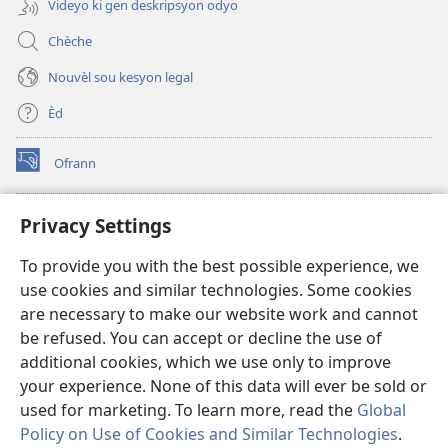
Videyo ki gen deskripsyon odyo
Chèche
Nouvèl sou kesyon legal
Èd
Ofrann
(opens
new
window)
Bibliyotèk sou Entènèt
Privacy Settings
(opens
new
®
JW Hub
To provide you with the best possible experience, we
window)
(opens
use cookies and similar technologies. Some cookies
new
JW Library
window)
are necessary to make our website work and cannot
be refused. You can accept or decline the use of
Watchtower Library
additional cookies, which we use only to improve
your experience. None of this data will ever be sold or
used for marketing. To learn more, read the
Global
Policy on Use of Cookies and Similar Technologies
.