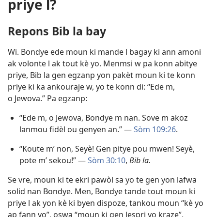
priye l?
Repons Bib la bay
Wi. Bondye ede moun ki mande l bagay ki ann amoni
ak volonte l ak tout kè yo. Menmsi w pa konn abitye
priye, Bib la gen egzanp yon pakèt moun ki te konn
priye ki ka ankouraje w, yo te konn di: “Ede m,
o Jewova.” Pa egzanp:
“Ede m, o Jewova, Bondye m nan. Sove m akoz
lanmou fidèl ou genyen an.” —
Sòm 109:26
.
“Koute m’ non, Seyè! Gen pitye pou mwen! Seyè,
pote m’ sekou!” —
Sòm 30:10
,
Bib la.
Se vre, moun ki te ekri pawòl sa yo te gen yon lafwa
solid nan Bondye. Men, Bondye tande tout moun ki
priye l ak yon kè ki byen dispoze, tankou moun “kè yo
ap fann yo”, oswa “moun ki gen lespri yo kraze”.