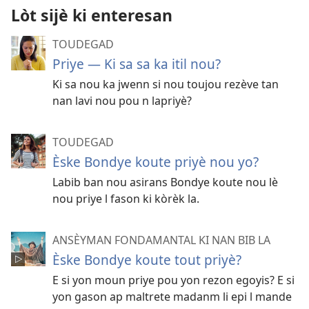
Lòt sijè ki enteresan
TOUDEGAD
Priye — Ki sa sa ka itil nou?
Ki sa nou ka jwenn si nou toujou rezève tan
nan lavi nou pou n lapriyè?
TOUDEGAD
Èske Bondye koute priyè nou yo?
Labib ban nou asirans Bondye koute nou lè
nou priye l fason ki kòrèk la.
ANSÈYMAN FONDAMANTAL KI NAN BIB LA
Èske Bondye koute tout priyè?
E si yon moun priye pou yon rezon egoyis? E si
yon gason ap maltrete madanm li epi l mande