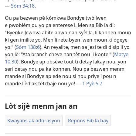
—
Sòm 34:18
.
Ou pa bezwen pè kòmkwa Bondye twò lwen
e pwoblèm ou yo pa enterese l. Men sa Bib la di:
“Byenke Jewova abite anwo nan syèl la, li konnen moun
ki gen imilite yo, Men li rete byen lwen moun ki ògeye
yo.” (
Sòm 138:6
). An reyalite, men sa Jezi te di disip li yo
yon lè: “Ata branch cheve nan tèt nou li konte.” (
Matye
10:30
). Bondye ap obsève tout ti detay lakay nou, yon
seri detay nou pa ka konnen. Nou pa bezwen menm
mande si Bondye ap ede nou si nou priye l pou n
mande l èd ak tètchaje nou yo! —
1 Pyè 5:7
.
Lòt sijè menm jan an
Kwayans ak adorasyon
Repons Bib la bay