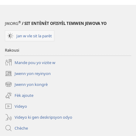
®
JW.ORG
/ SIT ENTÈNÈT OFISYÈL TEMWEN JEWOVA YO
Jan w vle sit la parèt
Rakousi
Mande pou yo vizite w
Jwenn yon reyinyon
(opens
new
Jwenn yon kongrè
(opens
window)
new
Fèk ajoute
window)
Videyo
Videyo ki gen deskripsyon odyo
Chèche