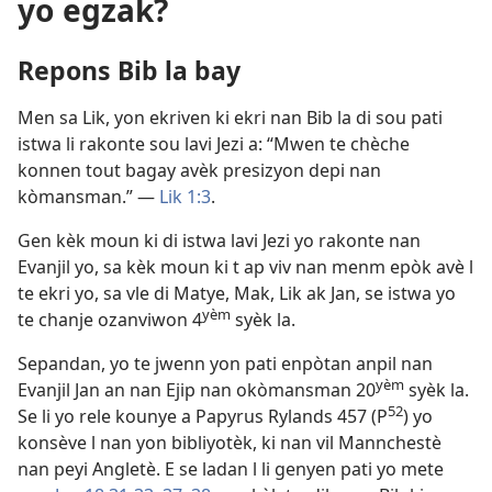
yo egzak?
Repons Bib la bay
Men sa Lik, yon ekriven ki ekri nan Bib la di sou pati
istwa li rakonte sou lavi Jezi a: “Mwen te chèche
konnen tout bagay avèk presizyon depi nan
kòmansman.” —
Lik 1:3
.
Gen kèk moun ki di istwa lavi Jezi yo rakonte nan
Evanjil yo, sa kèk moun ki t ap viv nan menm epòk avè l
te ekri yo, sa vle di Matye, Mak, Lik ak Jan, se istwa yo
yèm
te chanje ozanviwon 4
syèk la.
Sepandan, yo te jwenn yon pati enpòtan anpil nan
yèm
Evanjil Jan an nan Ejip nan okòmansman 20
syèk la.
52
Se li yo rele kounye a Papyrus Rylands 457 (P
) yo
konsève l nan yon bibliyotèk, ki nan vil Mannchestè
nan peyi Angletè. E se ladan l li genyen pati yo mete