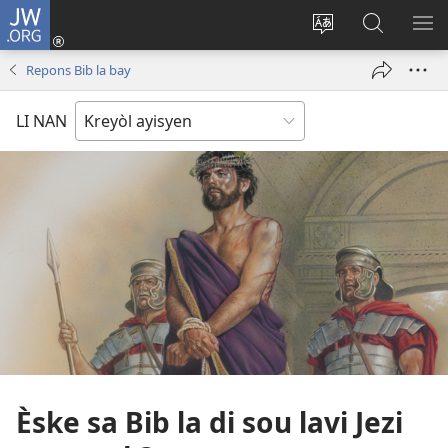
JW.ORG
Konekte
(opens
Chanje
Fè
AF
new
lang
rechèch
ME
Repons Bib la bay
window)
sit
sou
A
la
JW.ORG
LI NAN
Èske sa Bib la di sou lavi Jezi