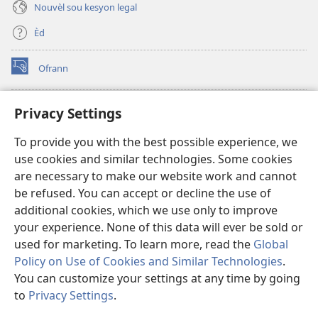
Nouvèl sou kesyon legal
Èd
Ofrann
(opens
new
window)
Bibliyotèk sou Entènèt
Privacy Settings
(opens
new
®
JW Hub
To provide you with the best possible experience, we
window)
(opens
use cookies and similar technologies. Some cookies
new
JW Library
window)
are necessary to make our website work and cannot
be refused. You can accept or decline the use of
Watchtower Library
additional cookies, which we use only to improve
your experience. None of this data will ever be sold or
used for marketing. To learn more, read the
Global
Policy on Use of Cookies and Similar Technologies
.
Copyright
© 2026 Watch Tower Bible and Tract Society of Pennsylvania.
You can customize your settings at any time by going
RÈG POU W KA ITILIZE L
|
RÈG SOU ENFÒMASYON KONFIDANSYÈL
|
to
Privacy Settings
.
PARAMÈT KONFIDANSYALITE