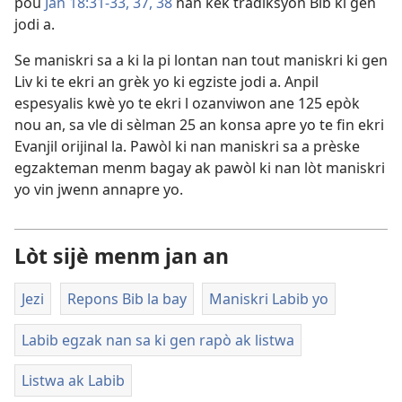
pou
Jan 18:31-33,
37, 38
nan kèk tradiksyon Bib ki gen
jodi a.
Se maniskri sa a ki la pi lontan nan tout maniskri ki gen
Liv ki te ekri an grèk yo ki egziste jodi a. Anpil
espesyalis kwè yo te ekri l ozanviwon ane 125 epòk
nou an, sa vle di sèlman 25 an konsa apre yo te fin ekri
Evanjil orijinal la. Pawòl ki nan maniskri sa a prèske
egzakteman menm bagay ak pawòl ki nan lòt maniskri
yo vin jwenn annapre yo.
Lòt sijè menm jan an
Jezi
Repons Bib la bay
Maniskri Labib yo
Labib egzak nan sa ki gen rapò ak listwa
Listwa ak Labib