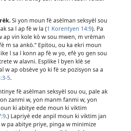
rèk.
Si yon moun fè asèlman seksyèl sou
k sa l ap fè w la (
1 Korentyen 14:9
). Pa
n w ap vin kole kò w sou mwen, m vrèman
fè m sa ankò.” Epitou, ou ka ekri moun
ke l sa l konn ap fè w yo, efè yo gen sou
trete w alavni. Esplike l byen klè se
 w ap obsève yo ki fè se pozisyon sa a
:3-5
.
inye fè asèlman seksyèl sou ou, pale ak
yon zanmi w, yon manm fanmi w, yon
oun ki abitye ede moun ki viktim
:9
.) Lapriyè ede anpil moun ki viktim jan
 w pa abitye priye, pinga w minimize