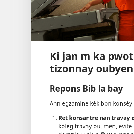
Ki jan m ka pwo
tizonnay oubyen
Repons Bib la bay
Ann egzamine kèk bon konsèy B
Ret konsantre nan travay 
kòlèg travay ou, men, evite 