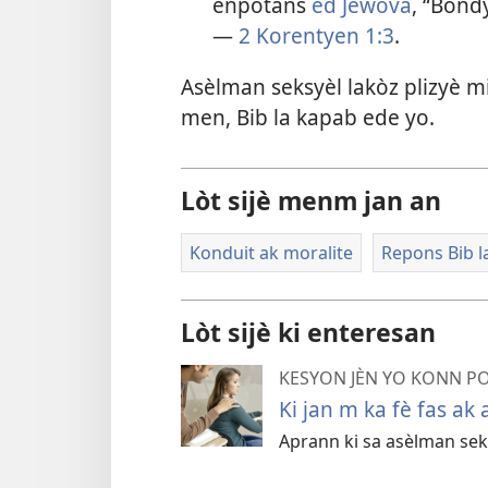
enpòtans
èd Jewova
, “Bond
—
2 Korentyen 1:3
.
Asèlman seksyèl lakòz plizyè 
men, Bib la kapab ede yo.
Lòt sijè menm jan an
Konduit ak moralite
Repons Bib l
Lòt sijè ki enteresan
KESYON JÈN YO KONN P
Ki jan m ka fè fas ak
Aprann ki sa asèlman seksy