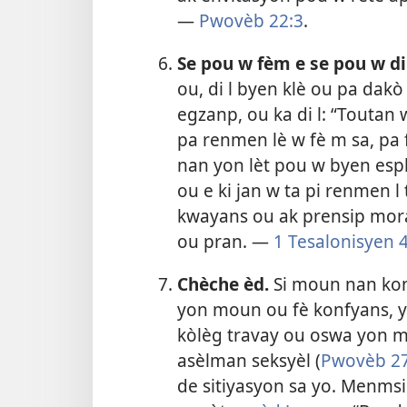
—
Pwovèb 22:3
.
Se pou w fèm e se pou w di
ou, di l byen klè ou pa dakò a
egzanp, ou ka di l: “Touta
pa renmen lè w fè m sa, pa 
nan yon lèt pou w byen espli
ou e ki jan w ta pi renmen l 
kwayans ou ak prensip moral
ou pran. —
1 Tesalonisyen 4
Chèche èd.
Si moun nan kont
yon moun ou fè konfyans, 
kòlèg travay ou oswa yon m
asèlman seksyèl (
Pwovèb 27
de sitiyasyon sa yo. Menmsi