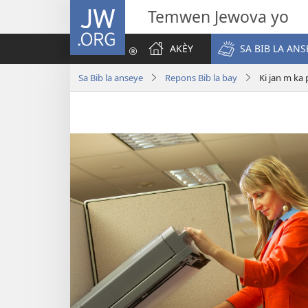
JW.ORG
Temwen Jewova yo
AKÈY
SA BIB LA ANS
Sa Bib la anseye
Repons Bib la bay
Ki jan m ka