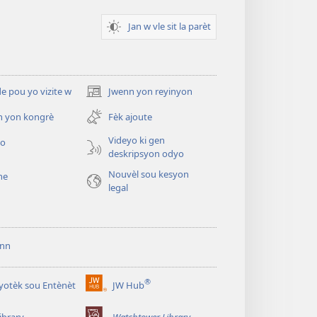
Jan w vle sit la parèt
 pou yo vizite w
Jwenn yon reyinyon
(opens
new
n yon kongrè
Fèk ajoute
window)
Videyo ki gen
yo
deskripsyon odyo
Nouvèl sou kesyon
he
legal
ann
®
iyotèk sou Entènèt
JW Hub
(opens
new
ibrary
Watchtower Library