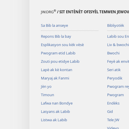
®
JW.ORG
/ SIT ENTÈNÈT OFISYÈL TEMWEN JEWOV
Sa Bib la anseye
Bibliyotèk
Repons Bib la bay
Labib sou En
Esplikasyon sou kèk vèsè
Liv & bwochi
Pwogram etid Labib
Bwochi
Zouti pou etidye Labib
Feyè ak envi
Lapè ak kè kontan
Seri atik
Maryaj ak Fanmi
Peryodik
Jèn yo
Pwogram re
Timoun
Pwogram
Lafwa nan Bondye
Endèks
Lasyans ak Labib
Gid
Listwa ak Labib
Tele JW
Videyo