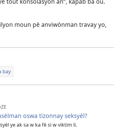
ye tout konsolasyon an”, kapab ba ou.
milyon moun pè anviwònman travay yo,
a bay
OZE
 asèlman oswa tizonnay seksyèl?
èl ye ak sa w ka fè si w viktim li.