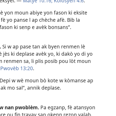
seksyèl. —
Matye 10:16;
Kolosyen 4:6
.
è yon moun abiye yon fason ki eksite
 fè yo panse l ap chèche afè. Bib la
ason ki senp e avèk bonsans”.
.
Si w ap pase tan ak byen renmen lè
 jès ki deplase avèk yo, ki dakò yo di yo
 renmen sa, li plis posib pou lòt moun
—
Pwovèb 13:20
.
Depi w wè moun bò kote w kòmanse ap
ak mo sal”, annik deplase.
e w nan pwoblèm.
Pa egzanp, fè atansyon
re ou fin travay san okenn rezon valab.