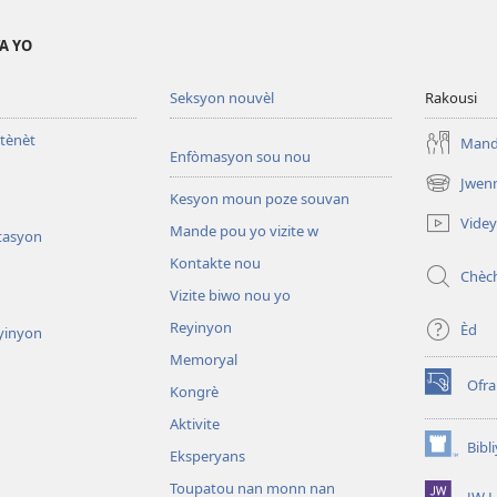
A YO
Seksyon nouvèl
Rakousi
tènèt
Mande
Enfòmasyon sou nou
Jwen
(opens
Kesyon moun poze souvan
new
Vide
Mande pou yo vizite w
window)
tasyon
Kontakte nou
Chèc
Vizite biwo nou yo
Reyinyon
Èd
yinyon
Memoryal
Ofr
Kongrè
(opens
new
Aktivite
window)
Bibl
Eksperyans
(opens
new
Toupatou nan monn nan
JW L