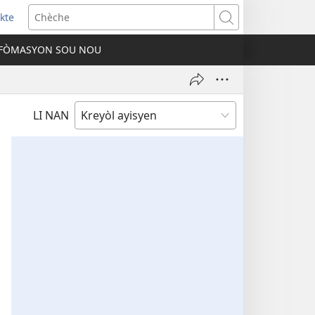
kte
ens
Chèche
w
FÒMASYON SOU NOU
ndow)
LI NAN