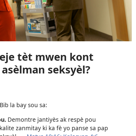
teje tèt mwen kont
 asèlman seksyèl?
ib la bay sou sa:
ou.
Demontre jantiyès ak respè pou
kalite zanmitay ki ka fè yo panse sa pap