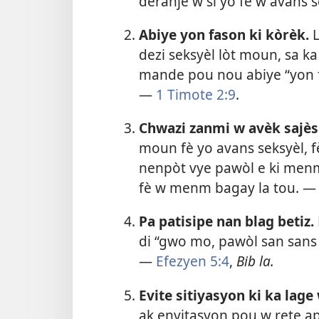
deranje w si yo fè w avans 
Abiye yon fason ki kòrèk.
L
dezi seksyèl lòt moun, sa ka
mande pou nou abiye “yon f
—
1 Timote 2:9
.
Chwazi zanmi w avèk sajès
moun fè yo avans seksyèl, fè
nenpòt vye pawòl e ki menm
fè w menm bagay la tou. 
Pa patisipe nan blag betiz.
di “gwo mo, pawòl san sans 
—
Efezyen 5:4
,
Bib la.
Evite sitiyasyon ki ka lag
ak envitasyon pou w rete ap