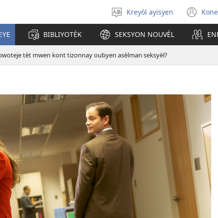
Kreyòl ayisyen
Kone
Chwazi
(op
lang
ne
EYE
BIBLIYOTÈK
SEKSYON NOUVÈL
EN
nan
wi
 pwoteje tèt mwen kont tizonnay oubyen asèlman seksyèl?