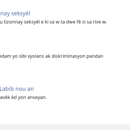
nnay seksyèl
u tizonnay seksyèl e ki sa w ta dwe fè si sa rive w.
 medam yo sibi vyolans ak diskriminasyon pandan
Labib nou an
 avèk èd yon anseyan.