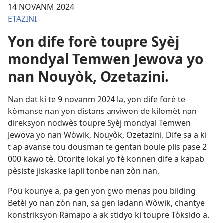
14 NOVANM 2024
ETAZINI
Yon dife forè toupre Syèj
mondyal Temwen Jewova yo
nan Nouyòk, Ozetazini.
Nan dat ki te 9 novanm 2024 la, yon dife forè te
kòmanse nan yon distans anviwon de kilomèt nan
direksyon nodwès toupre Syèj mondyal Temwen
Jewova yo nan Wòwik, Nouyòk, Ozetazini. Dife sa a ki
t ap avanse tou dousman te gentan boule plis pase 2
000 kawo tè. Otorite lokal yo fè konnen dife a kapab
pèsiste jiskaske lapli tonbe nan zòn nan.
Pou kounye a, pa gen yon gwo menas pou bilding
Betèl yo nan zòn nan, sa gen ladann Wòwik, chantye
konstriksyon Ramapo a ak stidyo ki toupre Tòksido a.