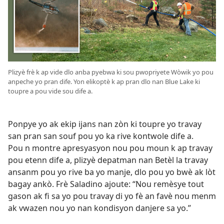
Plizyè frè k ap vide dlo anba pyebwa ki sou pwopriyete Wòwik yo pou
anpeche yo pran dife. Yon elikoptè k ap pran dlo nan Blue Lake ki
toupre a pou vide sou dife a.
Ponpye yo ak ekip ijans nan zòn ki toupre yo travay
san pran san souf pou yo ka rive kontwole dife a.
Pou n montre apresyasyon nou pou moun k ap travay
pou etenn dife a, plizyè depatman nan Betèl la travay
ansanm pou yo rive ba yo manje, dlo pou yo bwè ak lòt
bagay ankò. Frè Saladino ajoute: “Nou remèsye tout
gason ak fi sa yo pou travay di yo fè an favè nou menm
ak vwazen nou yo nan kondisyon danjere sa yo.”