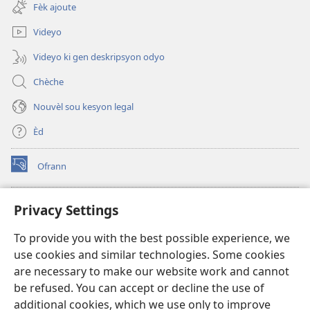
new
Fèk ajoute
window)
Videyo
Videyo ki gen deskripsyon odyo
Chèche
Nouvèl sou kesyon legal
Èd
Ofrann
(opens
new
window)
Bibliyotèk sou Entènèt
Privacy Settings
(opens
new
®
JW Hub
To provide you with the best possible experience, we
window)
(opens
use cookies and similar technologies. Some cookies
new
JW Library
window)
are necessary to make our website work and cannot
be refused. You can accept or decline the use of
Watchtower Library
additional cookies, which we use only to improve