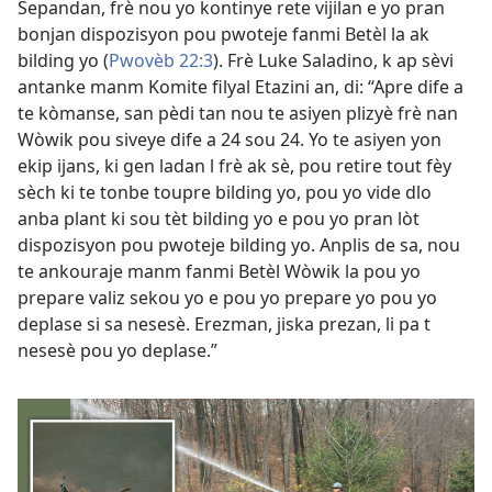
Sepandan, frè nou yo kontinye rete vijilan e yo pran
bonjan dispozisyon pou pwoteje fanmi Betèl la ak
bilding yo (
Pwovèb 22:3
). Frè Luke Saladino, k ap sèvi
antanke manm Komite filyal Etazini an, di: “Apre dife a
te kòmanse, san pèdi tan nou te asiyen plizyè frè nan
Wòwik pou siveye dife a 24 sou 24. Yo te asiyen yon
ekip ijans, ki gen ladan l frè ak sè, pou retire tout fèy
sèch ki te tonbe toupre bilding yo, pou yo vide dlo
anba plant ki sou tèt bilding yo e pou yo pran lòt
dispozisyon pou pwoteje bilding yo. Anplis de sa, nou
te ankouraje manm fanmi Betèl Wòwik la pou yo
prepare valiz sekou yo e pou yo prepare yo pou yo
deplase si sa nesesè. Erezman, jiska prezan, li pa t
nesesè pou yo deplase.”