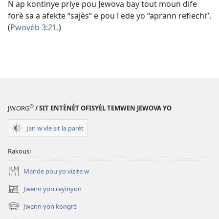
N ap kontinye priye pou Jewova bay tout moun dife
forè sa a afekte “sajès” e pou l ede yo “aprann reflechi”.
(
Pwovèb 3:21
.)
®
JW.ORG
/ SIT ENTÈNÈT OFISYÈL TEMWEN JEWOVA YO
Jan w vle sit la parèt
Rakousi
Mande pou yo vizite w
Jwenn yon reyinyon
(opens
new
Jwenn yon kongrè
(opens
window)