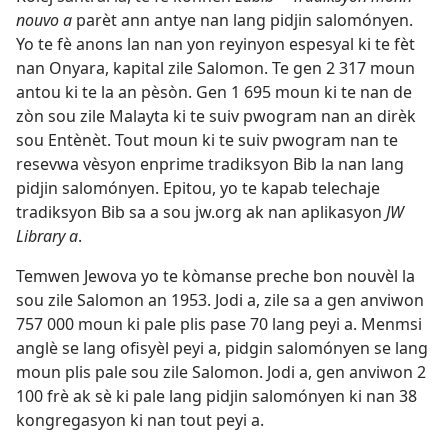
nouvo a
parèt ann antye nan lang pidjin salomónyen.
Yo te fè anons lan nan yon reyinyon espesyal ki te fèt
nan Onyara, kapital zile Salomon. Te gen 2 317 moun
antou ki te la an pèsòn. Gen 1 695 moun ki te nan de
zòn sou zile Malayta ki te suiv pwogram nan an dirèk
sou Entènèt. Tout moun ki te suiv pwogram nan te
resevwa vèsyon enprime tradiksyon Bib la nan lang
pidjin salomónyen. Epitou, yo te kapab telechaje
tradiksyon Bib sa a sou jw.org ak nan aplikasyon
JW
Library a
.
Temwen Jewova yo te kòmanse preche bon nouvèl la
sou zile Salomon an 1953. Jodi a, zile sa a gen anviwon
757 000 moun ki pale plis pase 70 lang peyi a. Menmsi
anglè se lang ofisyèl peyi a, pidgin salomónyen se lang
moun plis pale sou zile Salomon. Jodi a, gen anviwon 2
100 frè ak sè ki pale lang pidjin salomónyen ki nan 38
kongregasyon ki nan tout peyi a.