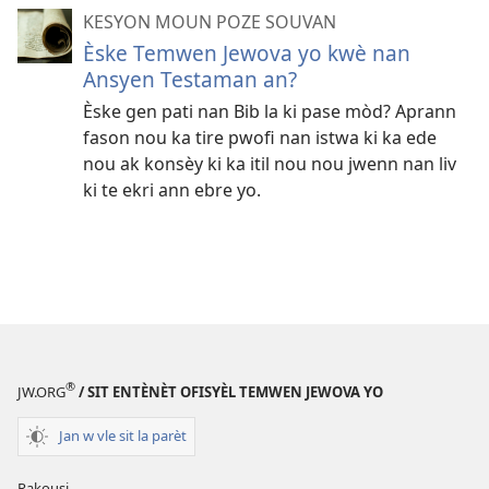
KESYON MOUN POZE SOUVAN
Èske Temwen Jewova yo kwè nan
Ansyen Testaman an?
Èske gen pati nan Bib la ki pase mòd? Aprann
fason nou ka tire pwofi nan istwa ki ka ede
nou ak konsèy ki ka itil nou nou jwenn nan liv
ki te ekri ann ebre yo.
®
JW.ORG
/ SIT ENTÈNÈT OFISYÈL TEMWEN JEWOVA YO
Jan w vle sit la parèt
Rakousi