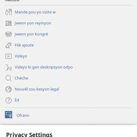
Mande pou yo vizite w
Jwenn yon reyinyon
(opens
new
Jwenn yon kongrè
(opens
window)
new
Fèk ajoute
window)
Videyo
Videyo ki gen deskripsyon odyo
Chèche
Nouvèl sou kesyon legal
Èd
Ofrann
(opens
new
window)
Bibliyotèk sou Entènèt
Privacy Settings
(opens