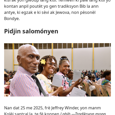
kisi ak yon gwoup lang kisi. Temwen ki pale lang kisi yo
kontan anpil poutèt yo gen tradiksyon Bib la ann
antye, ki egzak e ki sèvi ak Jewova, non pèsonèl
Bondye.
Pidjin salomónyen
Nan dat 25 me 2025, frè Jeffrey Winder, yon manm
Kolèj santral la, te fè konnen
Labib —Tradiksyon monn