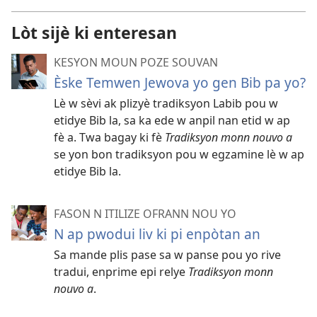
Lòt sijè ki enteresan
KESYON MOUN POZE SOUVAN
Èske Temwen Jewova yo gen Bib pa yo?
Lè w sèvi ak plizyè tradiksyon Labib pou w
etidye Bib la, sa ka ede w anpil nan etid w ap
fè a. Twa bagay ki fè
Tradiksyon monn nouvo a
se yon bon tradiksyon pou w egzamine lè w ap
etidye Bib la.
FASON N ITILIZE OFRANN NOU YO
N ap pwodui liv ki pi enpòtan an
Sa mande plis pase sa w panse pou yo rive
tradui, enprime epi relye
Tradiksyon monn
nouvo a
.