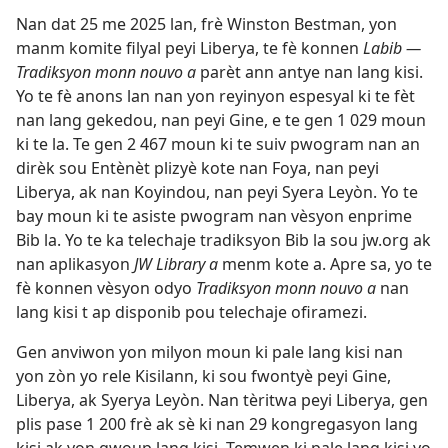
Nan dat 25 me 2025 lan, frè Winston Bestman, yon
manm komite filyal peyi Liberya, te fè konnen
Labib —
Tradiksyon monn nouvo a
parèt ann antye nan lang kisi.
Yo te fè anons lan nan yon reyinyon espesyal ki te fèt
nan lang gekedou, nan peyi Gine, e te gen 1 029 moun
ki te la. Te gen 2 467 moun ki te suiv pwogram nan an
dirèk sou Entènèt plizyè kote nan Foya, nan peyi
Liberya, ak nan Koyindou, nan peyi Syera Leyòn. Yo te
bay moun ki te asiste pwogram nan vèsyon enprime
Bib la. Yo te ka telechaje tradiksyon Bib la sou jw.org ak
nan aplikasyon
JW Library a
menm kote a. Apre sa, yo te
fè konnen vèsyon odyo
Tradiksyon monn nouvo a
nan
lang kisi t ap disponib pou telechaje ofiramezi.
Gen anviwon yon milyon moun ki pale lang kisi nan
yon zòn yo rele Kisilann, ki sou fwontyè peyi Gine,
Liberya, ak Syerya Leyòn. Nan tèritwa peyi Liberya, gen
plis pase 1 200 frè ak sè ki nan 29 kongregasyon lang