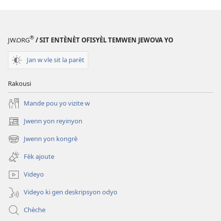
TOUDEGAD
Èske
lasyans
®
JW.ORG
/ SIT ENTÈNÈT OFISYÈL TEMWEN JEWOVA YO
ranplase
Bib
Jan w vle sit la parèt
la?
Rakousi
Mande pou yo vizite w
Jwenn yon reyinyon
(opens
new
Jwenn yon kongrè
(opens
window)
new
Fèk ajoute
window)
Videyo
Videyo ki gen deskripsyon odyo
Chèche