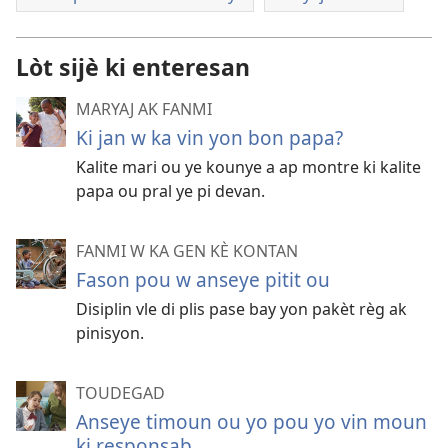
Lòt sijè ki enteresan
MARYAJ AK FANMI
Ki jan w ka vin yon bon papa?
Kalite mari ou ye kounye a ap montre ki kalite
papa ou pral ye pi devan.
FANMI W KA GEN KÈ KONTAN
Fason pou w anseye pitit ou
Disiplin vle di plis pase bay yon pakèt règ ak
pinisyon.
TOUDEGAD
Anseye timoun ou yo pou yo vin moun
ki responsab