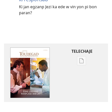
Ki jan egzanp Jezi ka ede w vin yon pi bon
paran?
TELECHAJE
Opsyon
pou
telechaje
piblikasyon
sou
fòma
PDF
ak
EPUB