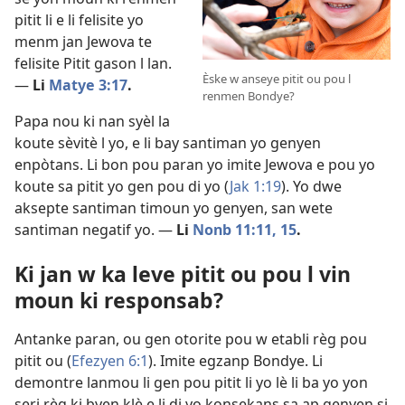
pitit li e li felisite yo
menm jan Jewova te
felisite Pitit gason l lan.
Èske w anseye pitit ou pou l
—
Li
Matye 3:17
.
renmen Bondye?
Papa nou ki nan syèl la
koute sèvitè l yo, e li bay santiman yo genyen
enpòtans. Li bon pou paran yo imite Jewova e pou yo
koute sa pitit yo gen pou di yo (
Jak 1:19
). Yo dwe
aksepte santiman timoun yo genyen, san wete
santiman negatif yo. —
Li
Nonb 11:11,
15
.
Ki jan w ka leve pitit ou pou l vin
moun ki responsab?
Antanke paran, ou gen otorite pou w etabli règ pou
pitit ou (
Efezyen 6:1
). Imite egzanp Bondye. Li
demontre lanmou li gen pou pitit li yo lè li ba yo yon
seri règ ki byen klè e li di yo konsekans sa ap genyen si