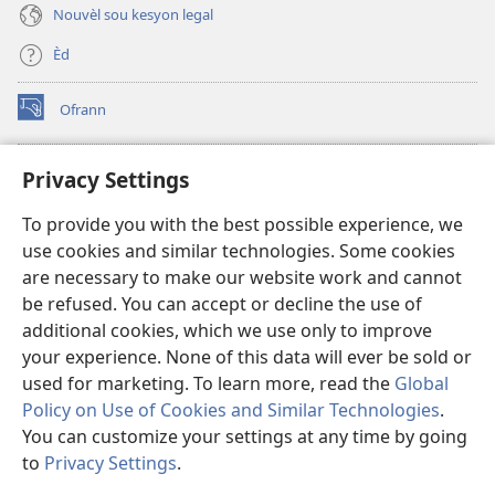
Nouvèl sou kesyon legal
Èd
Ofrann
(opens
new
window)
Bibliyotèk sou Entènèt
Privacy Settings
(opens
new
®
JW Hub
To provide you with the best possible experience, we
window)
(opens
use cookies and similar technologies. Some cookies
new
JW Library
window)
are necessary to make our website work and cannot
be refused. You can accept or decline the use of
Watchtower Library
additional cookies, which we use only to improve
your experience. None of this data will ever be sold or
used for marketing. To learn more, read the
Global
Policy on Use of Cookies and Similar Technologies
.
You can customize your settings at any time by going
Copyright
© 2026 Watch Tower Bible and Tract Society of Pennsylvania.
RÈG POU W KA ITILIZE L
|
RÈG SOU ENFÒMASYON KONFIDANSYÈL
|
to
Privacy Settings
.
S
PARAMÈT KONFIDANSYALITE