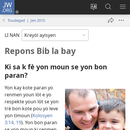
JW.ORG
Konekte
(opens
Chanje
Fè
AF
new
lang
rechèch
ME
Toudegad | Jen 2015
window)
sit
sou
A
la
JW.ORG
LI NAN
Repons Bib la bay
Ki sa k fè yon moun se yon bon
paran?
Yon kay kote paran yo
renmen youn lòt e yo
respekte youn lòt se yon
trè bon kote pou yo leve
yon timoun (
Kolosyen
3:14,
19
). Yon bon paran
se yon moun ki renmen