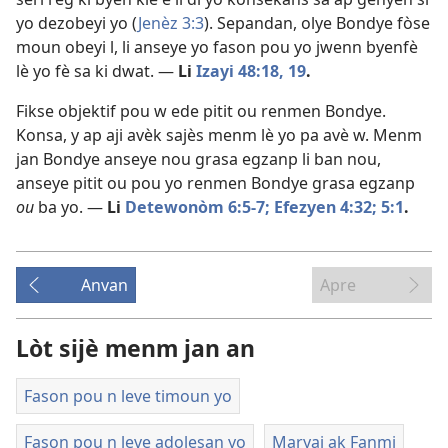
yo dezobeyi yo (
Jenèz 3:3
). Sepandan, olye Bondye fòse
moun obeyi l, li anseye yo fason pou yo jwenn byenfè
lè yo fè sa ki dwat. —
Li
Izayi 48:18, 19
.
Fikse objektif pou w ede pitit ou renmen Bondye.
Konsa, y ap aji avèk sajès menm lè yo pa avè w. Menm
jan Bondye anseye nou grasa egzanp li ban nou,
anseye pitit ou pou yo renmen Bondye grasa egzanp
ou
ba yo. —
Li
Detewonòm 6:5-7;
Efezyen 4:32;
5:1
.
Anvan
Apre
Lòt sijè menm jan an
Fason pou n leve timoun yo
Fason pou n leve adolesan yo
Maryaj ak Fanmi