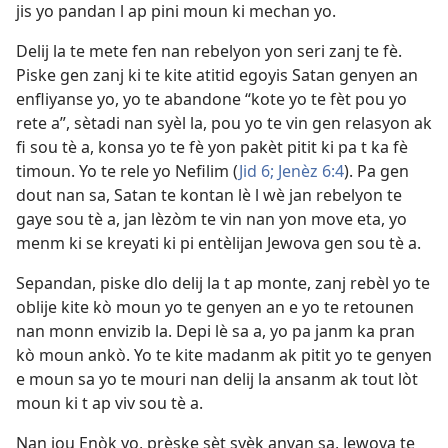
jis yo pandan l ap pini moun ki mechan yo.
Delij la te mete fen nan rebelyon yon seri zanj te fè.
Piske gen zanj ki te kite atitid egoyis Satan genyen an
enfliyanse yo, yo te abandone “kote yo te fèt pou yo
rete a”, sètadi nan syèl la, pou yo te vin gen relasyon ak
fi sou tè a, konsa yo te fè yon pakèt pitit ki pa t ka fè
timoun. Yo te rele yo Nefilim (
Jid 6;
Jenèz 6:4
). Pa gen
dout nan sa, Satan te kontan lè l wè jan rebelyon te
gaye sou tè a, jan lèzòm te vin nan yon move eta, yo
menm ki se kreyati ki pi entèlijan Jewova gen sou tè a.
Sepandan, piske dlo delij la t ap monte, zanj rebèl yo te
oblije kite kò moun yo te genyen an e yo te retounen
nan monn envizib la. Depi lè sa a, yo pa janm ka pran
kò moun ankò. Yo te kite madanm ak pitit yo te genyen
e moun sa yo te mouri nan delij la ansanm ak tout lòt
moun ki t ap viv sou tè a.
Nan jou Enòk yo, prèske sèt syèk anvan sa, Jewova te