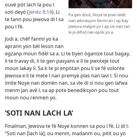
ouvè pòt lach la pou l
soti deyò (
Jenèz 8:14
). Li
Pa gen dout, Noye te pran latèt
te tann pou Jewova di l sa
nan adorasyon fanmi an t ap bay
pou l fè.
Jewova malgre yo t ap viv nan tan
ki pi difisil nan epòk yo a.
Jodi a, chèf fanmi yo ka
aprann yon bèl leson nan
egzanp moun fidèl sa a. Li te byen òganize tout bagay,
li te travay di, li te gen pasyans e li te pwoteje tout
moun lakay li. Sa k te pi enpòtan pou li se fè volonte
Jewova e li te mete l nan premye plas nan lavi l. Si nou
imite Noye nan domèn nan, sa vle di si nou gen lafwa
menm jan avè l, sa ap pote benediksyon pou tout
moun nou renmen yo.
‘SOTI NAN LACH LA’
Finalman, Jewova te fè Noye konnen sa pou l fè. Li di l:
“Soti nan [lach la], ou menm, madanm ou, pitit ou yo