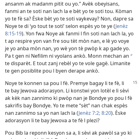
ansanm ak madanm pitit ou yo.” Avèk obeyisans,
fanmi an te soti nan lach la e bèt yo te soti tou. Kòman
yo te fè sa? Èske bèt yo te soti vaykevay? Non, dapre sa
Noye te di ‘yo tout te soti’ selon espès yo te ye (
Jenèz
8:15-19
). Yon fwa Noye ak fanmi l fin soti nan lach la, yo
t ap respire yon van fre sou tèt mòn nan, e lè yo voye
je yo anba mòn nan, yo wè yon tè pwòp k ap gade yo.
Pa t gen ni Nefilim ni vyolans ankò. Monn mechan an
b
te disparèt. E tout zanj rebèl yo te vole gagè. Limanite
te gen posiblite pou l byen derape ankò.
Noye te konnen sa pou l fè. Premye bagay li te fè, li
te bay Jewova adorasyon. Li konstwi yon lotèl e li sèvi
ak kèk nan zannimo ki pwòp nan je Bondye yo pou l fè
sakrifis bay Bondye. Yo te mete “sèt” nan chak espès
nan zannimo sa yo nan lach la (
Jenèz 7:2;
8:20
). Èske
adorasyon li te bay Jewova a te fè l plezi?
Pou Bib la reponn kesyon sa a, li sèvi ak pawòl sa yo ki