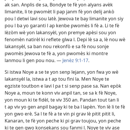
ak san. Anplis de sa, Bondye te fè yon alyans avèk
limanite, li te pwomèt li pap janm fè yon delij ankò
pou l detwi lavi sou latè. Jewova te bay limanite yon siy
pou l ba yo garanti l ap kenbe pwomès li fè a. Li te fè
lèzòm wè yon lakansyèl, yon premye apèsi sou yon
fenomèn natirèl ki reflete glwa l. Depi lè sa a, lè nou wè
lakansyèl, sa ban nou rekonfò e sa fè nou sonje
pwomès Jewova te fè a, yon pwomès ki montre
lanmou li gen pou nou. —
Jenèz 9:1-17
.
Si istwa Noye a se te yon senp lejann, yon fwa yo wè
lakansyèl la, istwa a t ap tou fini la. Men Noye te
egziste toutbon e lavi l pa t si senp pase sa. Nan epòk
Noye a, moun te konn viv anpil tan, se sa k fè Noye,
yon moun ki te fidèl, te viv 350 an. Pandan tout tan li
t ap viv yo gen anpil bagay ki te ba l lapèn. Yon lè li te fè
yon gwo erè. Sa l te fè a te vin pi grav lè pitit pitit li,
Kanaran, te fè yon peche ki pi grav toujou, yon peche
ki te gen gwo konsekans sou fanmi l. Noye te viv ase