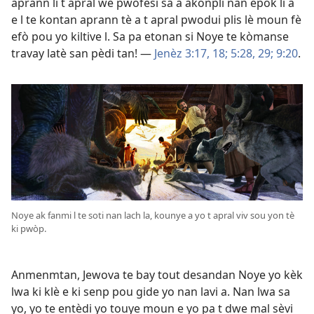
aprann li t apral wè pwofesi sa a akonpli nan epòk li a
e l te kontan aprann tè a t apral pwodui plis lè moun fè
efò pou yo kiltive l. Sa pa etonan si Noye te kòmanse
travay latè san pèdi tan! —
Jenèz 3:17, 18;
5:28, 29;
9:20
.
Noye ak fanmi l te soti nan lach la, kounye a yo t apral viv sou yon tè
ki pwòp.
Anmenmtan, Jewova te bay tout desandan Noye yo kèk
lwa ki klè e ki senp pou gide yo nan lavi a. Nan lwa sa
yo, yo te entèdi yo touye moun e yo pa t dwe mal sèvi