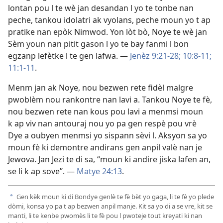
lontan pou l te wè jan desandan l yo te tonbe nan
peche, tankou idolatri ak vyolans, peche moun yo t ap
pratike nan epòk Nimwod. Yon lòt bò, Noye te wè jan
Sèm youn nan pitit gason l yo te bay fanmi l bon
egzanp lefètke l te gen lafwa. —
Jenèz 9:21-28;
10:8-11;
11:1-11
.
Menm jan ak Noye, nou bezwen rete fidèl malgre
pwoblèm nou rankontre nan lavi a. Tankou Noye te fè,
nou bezwen rete nan kous pou lavi a menmsi moun
k ap viv nan antouraj nou yo pa gen respè pou vrè
Dye a oubyen menmsi yo sispann sèvi l. Aksyon sa yo
moun fè ki demontre andirans gen anpil valè nan je
Jewova. Jan Jezi te di sa, “moun ki andire jiska lafen an,
se li k ap sove”. —
Matye 24:13
.
Gen kèk moun ki di Bondye genlè te fè bèt yo gaga, li te fè yo plede
a
dòmi, konsa yo pa t ap bezwen anpil manje. Kit sa yo di a se vre, kit se
manti, li te kenbe pwomès li te fè pou l pwoteje tout kreyati ki nan