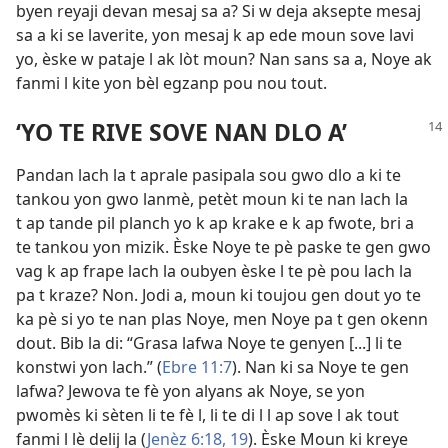
byen reyaji devan mesaj sa a? Si w deja aksepte mesaj
sa a ki se laverite, yon mesaj k ap ede moun sove lavi
yo, èske w pataje l ak lòt moun? Nan sans sa a, Noye ak
fanmi l kite yon bèl egzanp pou nou tout.
‘YO TE RIVE SOVE NAN DLO A’
Pandan lach la t aprale pasipala sou gwo dlo a ki te
tankou yon gwo lanmè, petèt moun ki te nan lach la
t ap tande pil planch yo k ap krake e k ap fwote, bri a
te tankou yon mizik. Èske Noye te pè paske te gen gwo
vag k ap frape lach la oubyen èske l te pè pou lach la
pa t kraze? Non. Jodi a, moun ki toujou gen dout yo te
ka pè si yo te nan plas Noye, men Noye pa t gen okenn
dout. Bib la di: “Grasa lafwa Noye te genyen [...] li te
konstwi yon lach.” ​(
Ebre 11:7
). Nan ki sa Noye te gen
lafwa? Jewova te fè yon alyans ak Noye, se yon
pwomès ki sèten li te fè l, li te di l l ap sove l ak tout
fanmi l lè delij la (
Jenèz 6:18, 19
). Èske Moun ki kreye