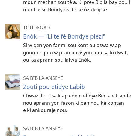
moun mechan sou tè a. Ki prèv Bib la bay pou l
montre se Bondye ki te lakòz delij la?
TOUDEGAD
Enòk — “Li te fè Bondye plezi”
Si w gen yon fanmi sou kont ou oswa w ap
goumen pou w pran pozisyon pou sa ki dwat,
ou ka aprann sou lafwa Enòk.
SA BIB LA ANSEYE
Zouti pou etidye Labib
Chwazi tout sa k ap ede n etidye Bib la e k ap fè
nou aprann yon fason ki ban nou kè kontan
e ki ankouraje nou.
SA BIB LA ANSEYE