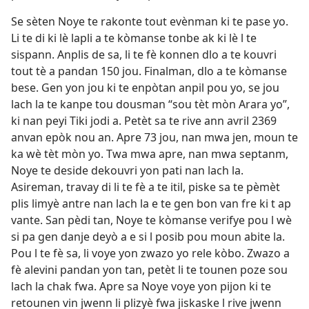
Se sèten Noye te rakonte tout evènman ki te pase yo.
Li te di ki lè lapli a te kòmanse tonbe ak ki lè l te
sispann. Anplis de sa, li te fè konnen dlo a te kouvri
tout tè a pandan 150 jou. Finalman, dlo a te kòmanse
bese. Gen yon jou ki te enpòtan anpil pou yo, se jou
lach la te kanpe tou dousman “sou tèt mòn Arara yo”,
ki nan peyi Tiki jodi a. Petèt sa te rive ann avril 2369
anvan epòk nou an. Apre 73 jou, nan mwa jen, moun te
ka wè tèt mòn yo. Twa mwa apre, nan mwa septanm,
Noye te deside dekouvri yon pati nan lach la.
Asireman, travay di li te fè a te itil, piske sa te pèmèt
plis limyè antre nan lach la e te gen bon van fre ki t ap
vante. San pèdi tan, Noye te kòmanse verifye pou l wè
si pa gen danje deyò a e si l posib pou moun abite la.
Pou l te fè sa, li voye yon zwazo yo rele kòbo. Zwazo a
fè alevini pandan yon tan, petèt li te tounen poze sou
lach la chak fwa. Apre sa Noye voye yon pijon ki te
retounen vin jwenn li plizyè fwa jiskaske l rive jwenn