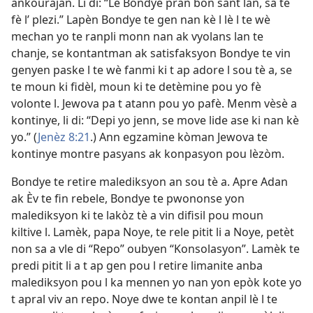
ankourajan. Li di: “Lè Bondye pran bon sant lan, sa te
fè l’ plezi.” Lapèn Bondye te gen nan kè l lè l te wè
mechan yo te ranpli monn nan ak vyolans lan te
chanje, se kontantman ak satisfaksyon Bondye te vin
genyen paske l te wè fanmi ki t ap adore l sou tè a, se
te moun ki fidèl, moun ki te detèmine pou yo fè
volonte l. Jewova pa t atann pou yo pafè. Menm vèsè a
kontinye, li di: “Depi yo jenn, se move lide ase ki nan kè
yo.” ​(
Jenèz 8:21
.) Ann egzamine kòman Jewova te
kontinye montre pasyans ak konpasyon pou lèzòm.
Bondye te retire malediksyon an sou tè a. Apre Adan
ak Èv te fin rebele, Bondye te pwononse yon
malediksyon ki te lakòz tè a vin difisil pou moun
kiltive l. Lamèk, papa Noye, te rele pitit li a Noye, petèt
non sa a vle di “Repo” oubyen “Konsolasyon”. Lamèk te
predi pitit li a t ap gen pou l retire limanite anba
malediksyon pou l ka mennen yo nan yon epòk kote yo
t apral viv an repo. Noye dwe te kontan anpil lè l te