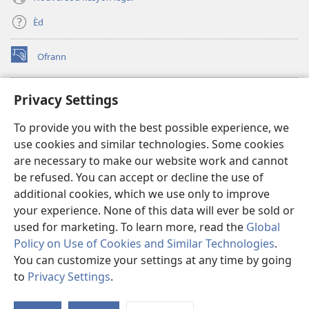
Èd
Ofrann
(opens
new
window)
Bibliyotèk sou Entènèt
Privacy Settings
(opens
new
®
JW Hub
To provide you with the best possible experience, we
window)
(opens
use cookies and similar technologies. Some cookies
new
JW Library
window)
are necessary to make our website work and cannot
be refused. You can accept or decline the use of
Watchtower Library
additional cookies, which we use only to improve
your experience. None of this data will ever be sold or
used for marketing. To learn more, read the
Global
Policy on Use of Cookies and Similar Technologies
.
You can customize your settings at any time by going
Copyright
© 2026 Watch Tower Bible and Tract Society of Pennsylvania.
RÈG POU W KA ITILIZE L
|
RÈG SOU ENFÒMASYON KONFIDANSYÈL
|
to
Privacy Settings
.
S
PARAMÈT KONFIDANSYALITE
Ta