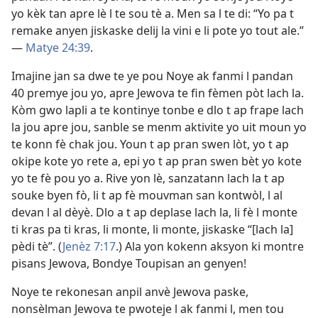
yo kèk tan apre lè l te sou tè a. Men sa l te di: “Yo pa t
remake anyen jiskaske delij la vini e li pote yo tout ale.”
—
Matye 24:39
.
Imajine jan sa dwe te ye pou Noye ak fanmi l pandan
40 premye jou yo, apre Jewova te fin fèmen pòt lach la.
Kòm gwo lapli a te kontinye tonbe e dlo t ap frape lach
la jou apre jou, sanble se menm aktivite yo uit moun yo
te konn fè chak jou. Youn t ap pran swen lòt, yo t ap
okipe kote yo rete a, epi yo t ap pran swen bèt yo kote
yo te fè pou yo a. Rive yon lè, sanzatann lach la t ap
souke byen fò, li t ap fè mouvman san kontwòl, l al
devan l al dèyè. Dlo a t ap deplase lach la, li fè l monte
ti kras pa ti kras, li monte, li monte, jiskaske “[lach la]
pèdi tè”. (
Jenèz 7:17
.) Ala yon kokenn aksyon ki montre
pisans Jewova, Bondye Toupisan an genyen!
Noye te rekonesan anpil anvè Jewova paske,
nonsèlman Jewova te pwoteje l ak fanmi l, men tou