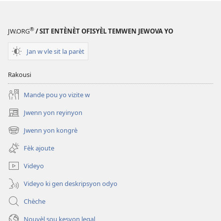
TOUDEGAD
Pònografi
— Li
®
JW.ORG
/ SIT ENTÈNÈT OFISYÈL TEMWEN JEWOVA YO
san
danje
Jan w vle sit la parèt
oubyen
li
Rakousi
se
Mande pou yo vizite w
pwazon?
Jwenn yon reyinyon
(opens
new
Jwenn yon kongrè
(opens
window)
new
Fèk ajoute
window)
Videyo
Videyo ki gen deskripsyon odyo
Chèche
Nouvèl sou kesyon legal