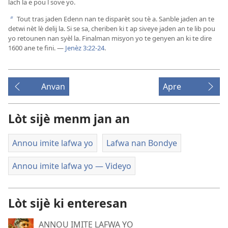
lach la e pou l sove yo.
Tout tras jaden Edenn nan te disparèt sou tè a. Sanble jaden an te
b
detwi nèt lè delij la. Si se sa, cheriben ki t ap siveye jaden an te lib pou
yo retounen nan syèl la. Finalman misyon yo te genyen an ki te dire
1600 ane te fini. —
Jenèz 3:22-24
.
Anvan
Apre
Lòt sijè menm jan an
Annou imite lafwa yo
Lafwa nan Bondye
Annou imite lafwa yo — Videyo
Lòt sijè ki enteresan
ANNOU IMITE LAFWA YO