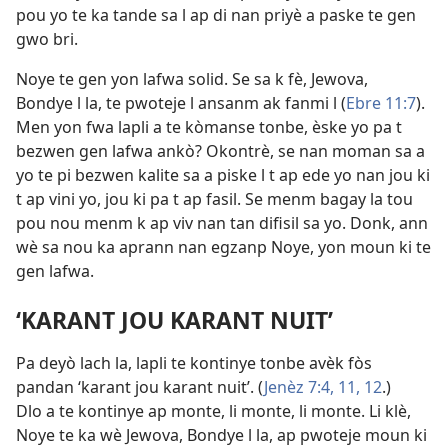
pou yo te ka tande sa l ap di nan priyè a paske te gen
gwo bri.
Noye te gen yon lafwa solid. Se sa k fè, Jewova,
Bondye l la, te pwoteje l ansanm ak fanmi l (
Ebre 11:7
).
Men yon fwa lapli a te kòmanse tonbe, èske yo pa t
bezwen gen lafwa ankò? Okontrè, se nan moman sa a
yo te pi bezwen kalite sa a piske l t ap ede yo nan jou ki
t ap vini yo, jou ki pa t ap fasil. Se menm bagay la tou
pou nou menm k ap viv nan tan difisil sa yo. Donk, ann
wè sa nou ka aprann nan egzanp Noye, yon moun ki te
gen lafwa.
‘KARANT JOU KARANT NUIT’
Pa deyò lach la, lapli te kontinye tonbe avèk fòs
pandan ‘karant jou karant nuit’. (
Jenèz 7:4,
11, 12
.)
Dlo a te kontinye ap monte, li monte, li monte. Li klè,
Noye te ka wè Jewova, Bondye l la, ap pwoteje moun ki