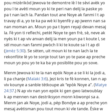
pou mizèrikòd Jewova te demontre lè l te sèvi avèk yo
pou l te avèti moun yo ki te peri nan delij la paske yo
pa t nan lach la. Pandan tout ane Noye ak fanmi l t ap
travay di a, yo te ka pa wè ki byenfè y ap jwenn nan sa
nan moman an. Moun yo pa t byen reyaji devan mesaj
la. Fè yon ti reflechi, petèt Noye te gen frè, sè, neve ak
nyès ki t ap viv anvan delij la men youn pa t koute l, se
sèl moun nan fanmi pwòch li ki te koute sa l t ap di
(
Jenèz 5:30
). Se sèten, uit moun ki te nan lach la te
rekonfòte lè yo te sonje tout tan yo te pase ap preche
moun yo pou yo te ka ba yo posiblite pou yo sove.
Menm Jewova ki te la nan epòk Noye a se li ki la jodi a,
li pa chanje (
Malaki 3:6
). Jezi kris te fè konnen, tan n ap
viv kounye a sanble tètkoupe ak “epòk Noye a”. (
Matye
24:37
.) N ap viv nan yon epòk ki gen gwo latwoublay
k ap mennen nan destriksyon monn kòwonpi sa a.
Menm jan ak Noye, jodi a, pèp Bondye a ap preche yon
mesaj avètisman pou tout moun ki vle tande. Èske w