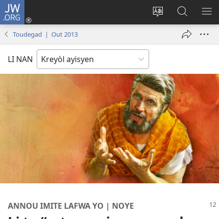
JW.ORG
Konekte
(opens
Chanje
Fè
AF
new
lang
rechèch
ME
Toudegad | Out 2013
window)
sit
sou
A
la
JW.ORG
LI NAN
ANNOU IMITE LAFWA YO | NOYE