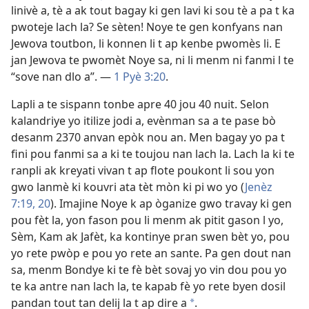
linivè a, tè a ak tout bagay ki gen lavi ki sou tè a pa t ka
pwoteje lach la? Se sèten! Noye te gen konfyans nan
Jewova toutbon, li konnen li t ap kenbe pwomès li. E
jan Jewova te pwomèt Noye sa, ni li menm ni fanmi l te
“sove nan dlo a”. —
1 Pyè 3:20
.
Lapli a te sispann tonbe apre 40 jou 40 nuit. Selon
kalandriye yo itilize jodi a, evènman sa a te pase bò
desanm 2370 anvan epòk nou an. Men bagay yo pa t
fini pou fanmi sa a ki te toujou nan lach la. Lach la ki te
ranpli ak kreyati vivan t ap flote poukont li sou yon
gwo lanmè ki kouvri ata tèt mòn ki pi wo yo (
Jenèz
7:19, 20
). Imajine Noye k ap òganize gwo travay ki gen
pou fèt la, yon fason pou li menm ak pitit gason l yo,
Sèm, Kam ak Jafèt, ka kontinye pran swen bèt yo, pou
yo rete pwòp e pou yo rete an sante. Pa gen dout nan
sa, menm Bondye ki te fè bèt sovaj yo vin dou pou yo
te ka antre nan lach la, te kapab fè yo rete byen dosil
pandan tout tan delij la t ap dire a
.
a