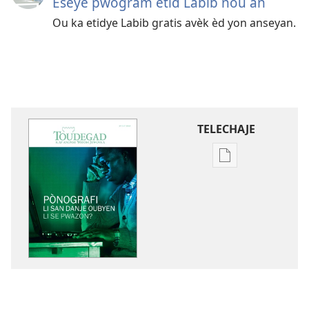
Eseye pwogram etid Labib nou an
Ou ka etidye Labib gratis avèk èd yon anseyan.
TELECHAJE
Opsyon
pou
telechaje
piblikasyon
sou
fòma
PDF
ak
EPUB