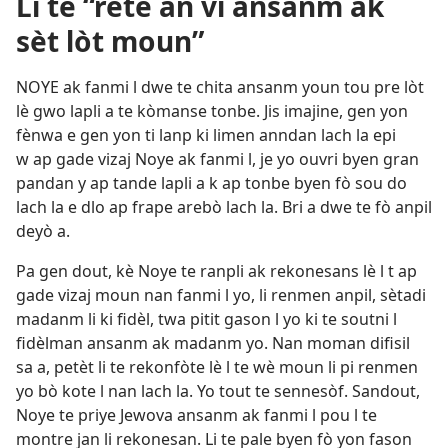
Li te “rete an vi ansanm ak
sèt lòt moun”
NOYE ak fanmi l dwe te chita ansanm youn tou pre lòt
lè gwo lapli a te kòmanse tonbe. Jis imajine, gen yon
fènwa e gen yon ti lanp ki limen anndan lach la epi
w ap gade vizaj Noye ak fanmi l, je yo ouvri byen gran
pandan y ap tande lapli a k ap tonbe byen fò sou do
lach la e dlo ap frape arebò lach la. Bri a dwe te fò anpil
deyò a.
Pa gen dout, kè Noye te ranpli ak rekonesans lè l t ap
gade vizaj moun nan fanmi l yo, li renmen anpil, sètadi
madanm li ki fidèl, twa pitit gason l yo ki te soutni l
fidèlman ansanm ak madanm yo. Nan moman difisil
sa a, petèt li te rekonfòte lè l te wè moun li pi renmen
yo bò kote l nan lach la. Yo tout te sennesòf. Sandout,
Noye te priye Jewova ansanm ak fanmi l pou l te
montre jan li rekonesan. Li te pale byen fò yon fason