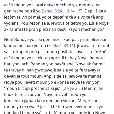
avèti moun yo li pral detwi mechan yo, moun ki pa t
gen respè pou li yo (
Jenèz 5:24;
Jid 14, 15
). Depi lè sa a,
lèzòm te vin pi mal, yo te depafini tè a e yo te fè anpil
vyolans. Pou rezon sa a, Jewova te detwi yo. Èske Noye
ak fanmi l te pran plezi nan destriksyon mechan yo?
Non! Bondye yo a ki gen mizèrikòd pa t pran plezi nan
lanmò mechan yo tou (
Ezekyèl 33:11
). Jewova te fè tout
sa l te kapab pou plis moun posib te sove. Li te fè Enòk
avèti moun yo e kèk tan apre, li te bay Noye lòd pou l
bati yon lach. Pandan yon pakèt ane, Noye ak fanmi l
te travay di nan gwo pwojè sa a e yo te fè travay la
devan je tout moun. Anplis de sa, Jewova te mande
Noye pou l avèti moun yo e konsa Noye te vin yon
“moun ki t ap preche sa ki jis”. (
2 Pyè 2:5
.) Menm jan
Enòk te fè sa anvan,
Noye te avèti moun yo
konsènan jijman ki te gen pou vini an. Men, ki jan
moun yo te reyaji? Jezi, ki te temwen evènman sa yo
pandan l te nan syèl la, te fè moun yo sonje jou Noye