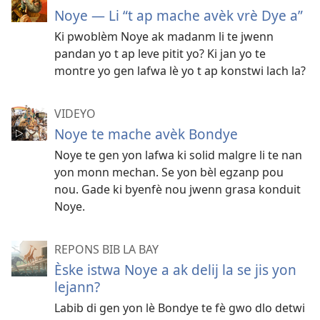
Noye — Li “t ap mache avèk vrè Dye a”
Ki pwoblèm Noye ak madanm li te jwenn
pandan yo t ap leve pitit yo? Ki jan yo te
montre yo gen lafwa lè yo t ap konstwi lach la?
VIDEYO
Noye te mache avèk Bondye
Noye te gen yon lafwa ki solid malgre li te nan
yon monn mechan. Se yon bèl egzanp pou
nou. Gade ki byenfè nou jwenn grasa konduit
Noye.
REPONS BIB LA BAY
Èske istwa Noye a ak delij la se jis yon
lejann?
Labib di gen yon lè Bondye te fè gwo dlo detwi