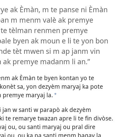
rye ak Èmàn, m te panse ni Èmàn
 ban m menm valè ak premye
 te tèlman renmen premye
pale byen ak moun e li te yon bon
de tèt mwen si m ap janm vin
ak premye madanm li an.”
 menm ak Èmàn te byen kontan yo te
ekonèt sa, yon dezyèm maryaj ka pote
an premye maryaj la.
*
i jan w santi w parapò ak dezyèm
 te remarye twazan apre li te fin divòse.
aj ou, ou santi maryaj ou pral dire
aj ou, ou ka pa santi menm bagay la,