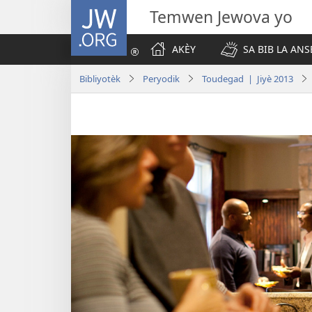
JW.ORG
Temwen Jewova yo
AKÈY
SA BIB LA ANS
Bibliyotèk
Peryodik
Toudegad | Jiyè 2013