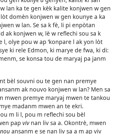
w lan ka te gen kèk kalite konjwen w gen
 lòt domèn konjwen w gen kounye a ka
wen w lan. Se sa k fè, li pi enpòtan
d ak konjwen w, lè w reflechi sou sa k
 l, olye pou w ap ‘konpare l ak yon lòt
ye ki rele Edmon, ki marye de fwa, ki di:
menm, se konsa tou de maryaj pa janm
 ant bèl souvni ou te gen nan premye
 ansanm ak nouvo konjwen w lan? Men sa
danm mwen premye maryaj mwen te tankou
emye madanm mwen an te ekri.
ou m li l, pou m reflechi sou bèl
mwen pap
viv
nan liv sa a. Okontrè, mwen
 nou
ansanm e se nan liv sa a m ap viv