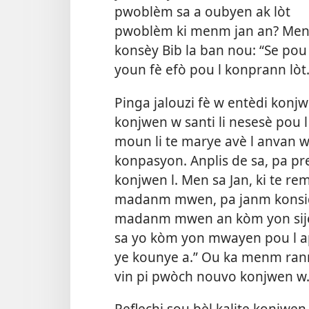
pwoblèm sa a oubyen ak lòt
pwoblèm ki menm jan an? Me
konsèy Bib la ban nou: “Se pou
youn fè efò pou l konprann lòt
Pinga jalouzi fè w entèdi konjw
konjwen w santi li nesesè pou l
moun li te marye avè l anvan w
konpasyon. Anplis de sa, pa pr
konjwen l. Men sa Jan, ki te rem
madanm mwen, pa janm konside
madanm mwen an kòm yon sijè 
sa yo kòm yon mwayen pou l 
ye kounye a.” Ou ka menm ran
vin pi pwòch nouvo konjwen w
Reflechi sou bèl kalite konjwe