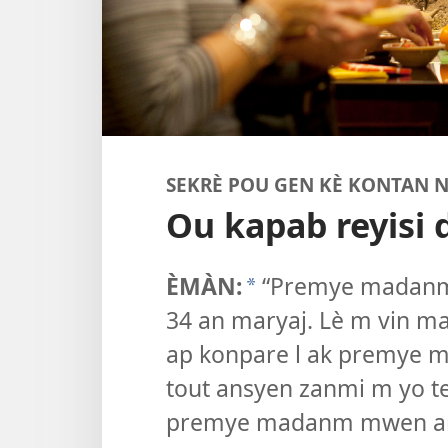
SEKRÈ POU GEN KÈ KONTAN 
Ou kapab reyisi
ÈMÀN:
“Premye madanm 
*
34 an maryaj. Lè m vin mar
ap konpare l ak premye m
tout ansyen zanmi m yo te 
premye madanm mwen an t