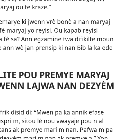
ryaj ou te kraze.”
emarye ki jwenn vrè bonè a nan maryaj
fè maryaj yo reyisi. Ou kapab reyisi
 fè sa? Ann egzamine twa difikilte moun
 e ann wè
jan prensip ki nan Bib la ka ede
 LITE POU PREMYE MARYAJ
JWENN LAJWA NAN DEZYÈM
frik disid di: “Mwen pa ka annik efase
spri m, sitou lè nou vwayaje pou n al
kans ak premye mari m nan. Pafwa m pa
dezyèm mari m nan ak premye a.” Yon