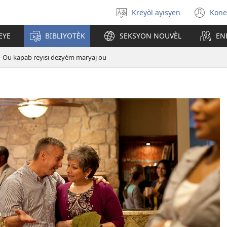
Kreyòl ayisyen
Kone
Chwazi
(op
lang
ne
EYE
BIBLIYOTÈK
SEKSYON NOUVÈL
EN
nan
wi
Ou kapab reyisi dezyèm maryaj ou