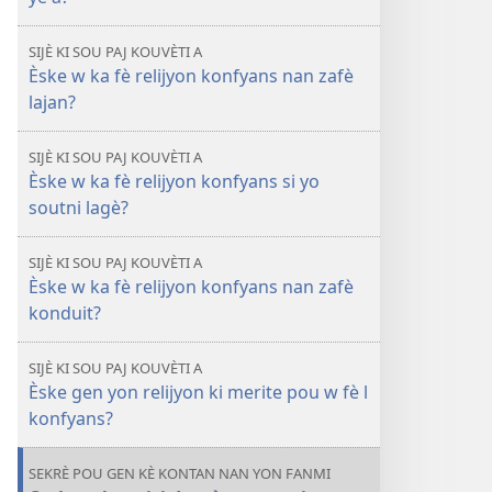
TOUDEGAD
Èske w
SIJÈ KI SOU PAJ KOUVÈTI A
ka
Èske w ka fè relijyon konfyans nan zafè
fè
lajan?
relijyon
konfyans?
SIJÈ KI SOU PAJ KOUVÈTI A
Èske w ka fè relijyon konfyans si yo
soutni lagè?
SIJÈ KI SOU PAJ KOUVÈTI A
Èske w ka fè relijyon konfyans nan zafè
konduit?
SIJÈ KI SOU PAJ KOUVÈTI A
Èske gen yon relijyon ki merite pou w fè l
konfyans?
SEKRÈ POU GEN KÈ KONTAN NAN YON FANMI