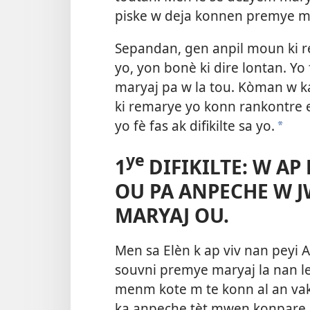
piske w deja konnen premye ma
Sepandan, gen anpil moun ki r
yo, yon bonè ki dire lontan. Yo 
maryaj pa w la tou. Kòman w ka
ki remarye yo konn rankontre
yo fè fas ak difikilte sa yo.
*
ye
1
DIFIKILTE: W AP
OU PA ANPECHE W 
MARYAJ OU.
Men sa Elèn k ap viv nan peyi A
souvni premye maryaj la nan le
menm kote m te konn al an va
ka anpeche tèt mwen konpare 