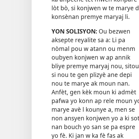
lòt bò, si konjwen w te marye d
konsènan premye maryaj li.
YON SOLISYON:
Ou bezwen
aksepte reyalite sa a: Li pa
nòmal pou w atann ou menm
oubyen konjwen w ap annik
bliye premye maryaj nou, sitou
si nou te gen plizyè ane depi
nou te marye ak moun nan.
Anfèt, gen kèk moun ki admèt
pafwa yo konn ap rele moun y
marye avè l kounye a, men se
non ansyen konjwen yo a ki so
nan bouch yo san se pa espre
yo fè. Ki jan w ka fè fas ak