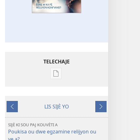
TELECHAJE
Opsyon
pou
telechaje
piblikasyon
LIS SIJÈ YO
sou
Anvan
Apre
fòma
PDF
SIJÈ KI SOU PAJ KOUVÈTI A
ak
Poukisa ou dwe egzamine relijyon ou
EPUB
ye a?