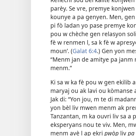
parèy. Se vre, premye konjwen 
kounye a pa genyen. Men, gen
pi fò ladan yo pase premye konj
pou w chèche gen relasyon soli
fè w renmen l, sa k fè w apresye
moun’. (
Galat 6:4
.) Gen yon mes
“Menm jan de amitye pa janm 
menm.”
Ki sa w ka fè pou w gen ekilib
maryaj ou ak lavi ou kòmanse
Jak di: “Yon jou, m te di ma
yon bèl liv mwen menm ak pr
Tanzantan, m ka ouvri liv sa a p
eksperyans nou te viv. Men, 
menm avè l ap ekri
pwòp
liv
pa