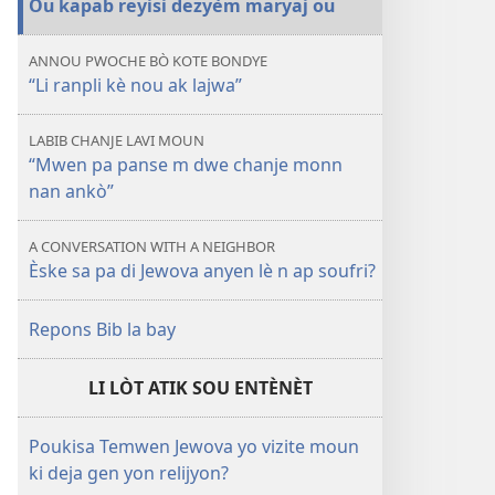
Ou kapab reyisi dezyèm maryaj ou
ANNOU PWOCHE BÒ KOTE BONDYE
“Li ranpli kè nou ak lajwa”
LABIB CHANJE LAVI MOUN
“Mwen pa panse m dwe chanje monn
nan ankò”
A CONVERSATION WITH A NEIGHBOR
Èske sa pa di Jewova anyen lè n ap soufri?
Repons Bib la bay
LI LÒT ATIK SOU ENTÈNÈT
Poukisa Temwen Jewova yo vizite moun
ki deja gen yon relijyon?