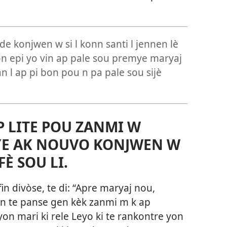
e konjwen w si l konn santi l jennen lè
 epi yo vin ap pale sou premye maryaj
 l ap pi bon pou n pa pale sou sijè
AP LITE POU ZANMI W
TYE AK NOUVO KONJWEN W
È SOU LI.
 fin divòse, te di: “Apre maryaj nou,
 te panse gen kèk zanmi m k ap
 yon mari ki rele Leyo ki te rankontre yon