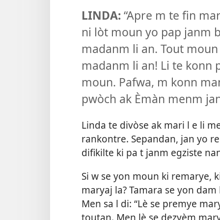
LINDA:
“Apre m te fin ma
ni lòt moun yo pap janm
madanm li an. Tout moun
madanm li an! Li te konn 
moun. Pafwa, m konn man
pwòch ak Èmàn menm jan 
Linda te divòse ak mari l e li
rankontre. Sepandan, jan yo r
difikilte ki pa t janm egziste n
Si w se yon moun ki remarye, k
maryaj la? Tamara se yon dam ki
Men sa l di: “Lè se premye mary
toutan. Men lè se dezyèm mary