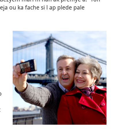
eja ou ka fache si l ap plede pale
o
t