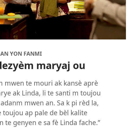
NAN YON FANMI
 dezyèm maryaj ou
mwen te mouri ak kansè aprè
ye ak Linda, li te santi m toujou
adanm mwen an. Sa k pi rèd la,
toujou ap pale de bèl kalite
e genyen e sa fè Linda fache.”