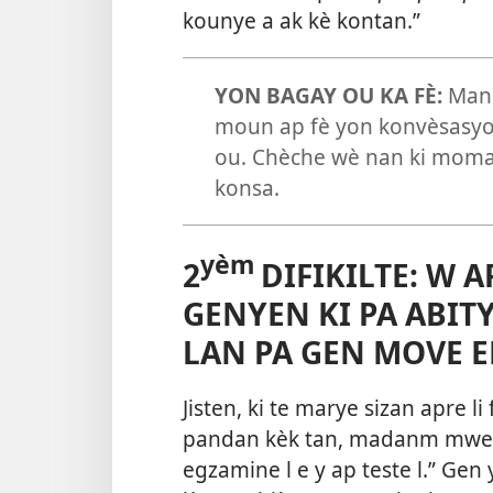
kounye a ak kè kontan.”
YON BAGAY OU KA FÈ:
Mand
moun ap fè yon konvèsasyon
ou. Chèche wè nan ki moman
konsa.
yèm
2
DIFIKILTE: W 
GENYEN KI PA ABI
LAN PA GEN MOVE EF
Jisten, ki te marye sizan apre li
pandan kèk tan, madanm mwen
egzamine l e y ap teste l.” Gen