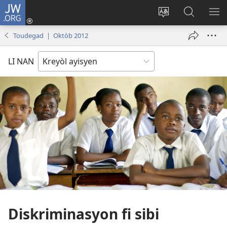
JW.ORG
Konekte
(opens
Chanje
Fè
AF
new
lang
rechèch
ME
Toudegad | Oktòb 2012
window)
sit
sou
A
la
JW.ORG
LI NAN
Diskriminasyon fi sibi