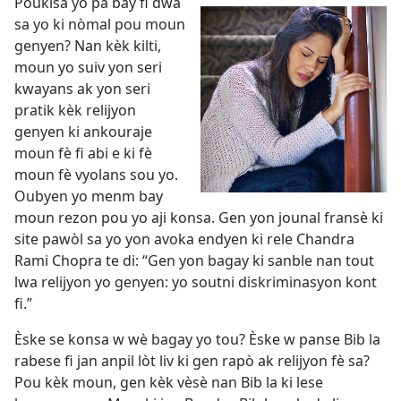
Poukisa yo pa bay fi dwa
sa yo ki nòmal pou moun
genyen? Nan kèk kilti,
moun yo suiv yon seri
kwayans ak yon seri
pratik kèk relijyon
genyen ki ankouraje
moun fè fi abi e ki fè
moun fè vyolans sou yo.
Oubyen yo menm bay
moun rezon pou yo aji konsa. Gen yon jounal fransè ki
site pawòl sa yo yon avoka endyen ki rele Chandra
Rami Chopra te di: “Gen yon bagay ki sanble nan tout
lwa relijyon yo genyen: yo soutni diskriminasyon kont
fi.”
Èske se konsa w wè bagay yo tou? Èske w panse Bib la
rabese fi jan anpil lòt liv ki gen rapò ak relijyon fè sa?
Pou kèk moun, gen kèk vèsè nan Bib la ki lese