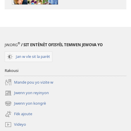
PDF
ak
EPUB
TOUDEGAD
Oktòb
2012
®
JW.ORG
/ SIT ENTÈNÈT OFISYÈL TEMWEN JEWOVA YO
Jan w vle sit la parèt
Rakousi
Mande pou yo vizite w
Jwenn yon reyinyon
(opens
new
Jwenn yon kongrè
(opens
window)
new
Fèk ajoute
window)
Videyo