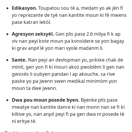
Edikasyon.
Toupatou sou tè a, medam yo ak jèn fi
yo reprezante de tyè nan kantite moun ki fè mwens
pase katran lekòl.
Agresyon seksyèl.
Gen plis pase 2.6 milya fi k ap
viv nan peyi kote moun pa konsidere se yon bagay
ki grav anpil lè yon mari vyole madanm li.
Sante.
Nan peyi an devlopman yo, prèske chak de
minit, gen yon fi ki mouri akoz pwoblèm li gen nan
gwosès li oubyen pandan l ap akouche, sa rive
paske yo pa jwenn swen medikal minimòm yon
moun ta dwe jwenn.
Dwa pou moun posede byen.
Byenke plis pase
mwatye nan kantite danre ki nan monn nan se fi ki
kiltive yo, nan anpil peyi fi pa gen dwa ni posede tè
ni eritye tè.