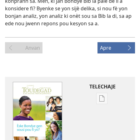
konprann sa. Men, ki jan Bondye Bib la pale de li a
konsidere fi? Byenke se yon sijè delika, si nou fè yon
bonjan analiz, yon analiz ki onèt sou sa Bib la di, sa ap
ede nou jwenn repons pou kesyon sa a.
Anvan
Apre
TELECHAJE
Opsyon
pou
telechaje
piblikasyon
sou
fòma