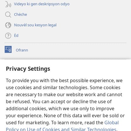
Videyo ki gen deskripsyon odyo
Chèche
Nouvèl sou kesyon legal
Èd
Ofrann
(opens
new
window)
Bibliyotèk sou Entènèt
Privacy Settings
(opens
new
®
JW Hub
To provide you with the best possible experience, we
window)
(opens
use cookies and similar technologies. Some cookies
new
JW Library
window)
are necessary to make our website work and cannot
be refused. You can accept or decline the use of
Watchtower Library
additional cookies, which we use only to improve
your experience. None of this data will ever be sold or
used for marketing. To learn more, read the
Global
Policy on Use of Cookies and Similar Technologies
.