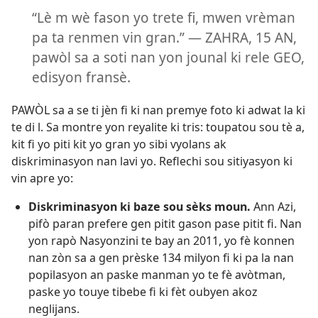
“Lè m wè fason yo trete fi, mwen vrèman
pa ta renmen vin gran.” — ZAHRA, 15 AN,
pawòl sa a soti nan yon jounal ki rele GEO,
edisyon fransè.
PAWÒL sa a se ti jèn fi ki nan premye foto ki adwat la ki
te di l. Sa montre yon reyalite ki tris: toupatou sou tè a,
kit fi yo piti kit yo gran yo sibi vyolans ak
diskriminasyon nan lavi yo. Reflechi sou sitiyasyon ki
vin apre yo:
Diskriminasyon ki baze sou sèks moun.
Ann Azi,
pifò paran prefere gen pitit gason pase pitit fi. Nan
yon rapò Nasyonzini te bay an 2011, yo fè konnen
nan zòn sa a gen prèske 134 milyon fi ki pa la nan
popilasyon an paske manman yo te fè avòtman,
paske yo touye tibebe fi ki fèt oubyen akoz
neglijans.