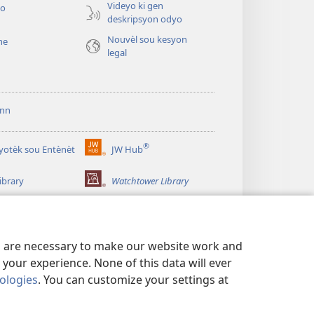
Videyo ki gen
yo
deskripsyon odyo
Nouvèl sou kesyon
he
legal
ann
®
iyotèk sou Entènèt
JW Hub
(opens
new
ibrary
Watchtower Library
window)
es are necessary to make our website work and
your experience. None of this data will ever
nologies
. You can customize your settings at
 KONFIDANSYÈL
|
PARAMÈT KONFIDANSYALITE