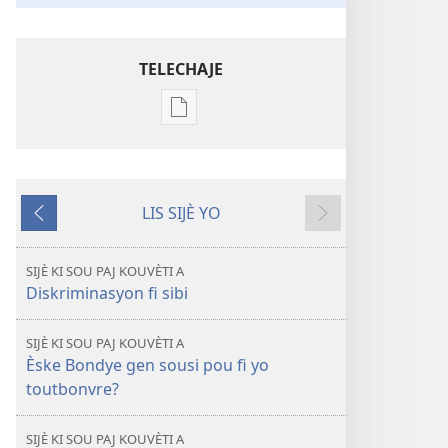
TELECHAJE
Opsyon
pou
telechaje
piblikasyon
LIS SIJÈ YO
sou
Anvan
Apre
fòma
PDF
SIJÈ KI SOU PAJ KOUVÈTI A
ak
Diskriminasyon fi sibi
EPUB
TOUDEGAD
SIJÈ KI SOU PAJ KOUVÈTI A
Oktòb
Èske Bondye gen sousi pou fi yo
2012
toutbonvre?
SIJÈ KI SOU PAJ KOUVÈTI A