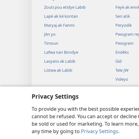
Zouti pou etidye Labib
Feyè ak envi
Lapè ak kè kontan
Seri atik
Maryaj ak Fanmi
Peryodik
Jèn yo
Pwogram re
Timoun
Pwogram
Lafwa nan Bondye
Endèks
Lasyans ak Labib
Gid
Listwa ak Labib
Tele JW
Videyo
Mizik
Privacy Settings
Dram odyo
Lekti Labib 
To provide you with the best possible experi
cannot be refused. You can accept or decline 
be sold or used for marketing. To learn more
any time by going to
Privacy Settings
.
Copyright
© 2026 Watch Tower Bible and Tract Soc