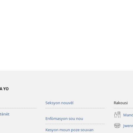
A YO
Seksyon nouvèl
Rakousi
tènèt
Mande
Enfòmasyon sou nou
Jwen
(opens
Kesyon moun poze souvan