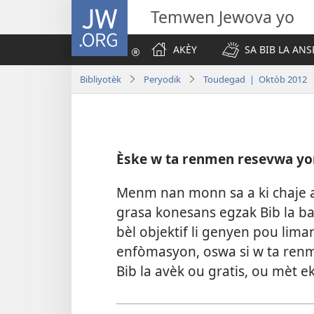
JW.ORG
Temwen Jewova yo
AKÈY
SA BIB LA ANS
Bibliyotèk
Peryodik
Toudegad | Oktòb 2012
Èske w ta renmen resevwa yon
Menm nan monn sa a ki chaje 
grasa konesans egzak Bib la b
bèl objektif li genyen pou lima
enfòmasyon, oswa si w ta ren
Bib la avèk ou gratis, ou mèt