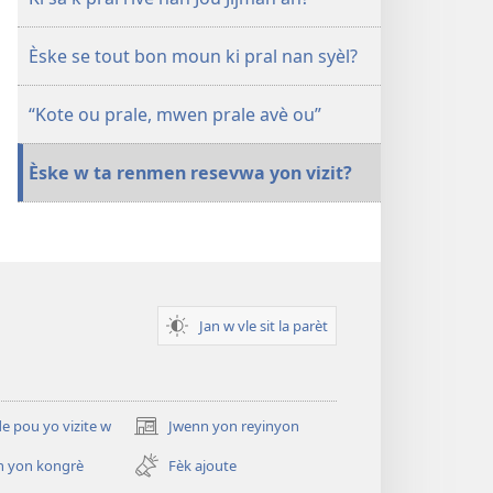
Èske se tout bon moun ki pral nan syèl?
“Kote ou prale, mwen prale avè ou”
Èske w ta renmen resevwa yon vizit?
Jan w vle sit la parèt
 pou yo vizite w
Jwenn yon reyinyon
(opens
new
n yon kongrè
Fèk ajoute
window)