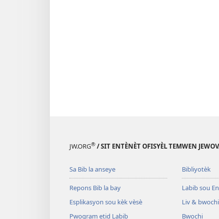
®
JW.ORG
/ SIT ENTÈNÈT OFISYÈL TEMWEN JEWOV
Sa Bib la anseye
Bibliyotèk
Repons Bib la bay
Labib sou En
Esplikasyon sou kèk vèsè
Liv & bwochi
Pwogram etid Labib
Bwochi