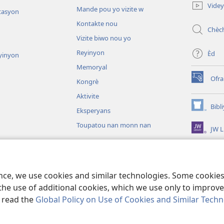
new
Vide
Mande pou yo vizite w
window)
tasyon
Kontakte nou
Chèc
Vizite biwo nou yo
Reyinyon
Èd
yinyon
Memoryal
Ofr
Kongrè
(opens
new
Aktivite
window)
Bibl
Eksperyans
(opens
new
Toupatou nan monn nan
JW L
window)
sou fòm dram
ence, we use cookies and similar technologies. Some cooki
the use of additional cookies, which we use only to improve 
, read the
Global Policy on Use of Cookies and Similar Tech
iety of Pennsylvania.
RÈG POU W KA ITILIZE L
|
RÈG SOU ENFÒMASYON