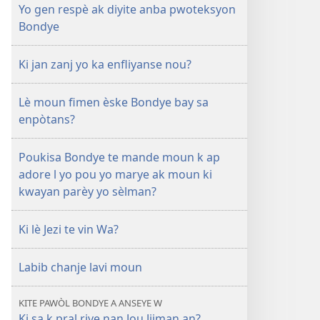
Yo gen respè ak diyite anba pwoteksyon
Bondye
Ki jan zanj yo ka enfliyanse nou?
Lè moun fimen èske Bondye bay sa
enpòtans?
Poukisa Bondye te mande moun k ap
adore l yo pou yo marye ak moun ki
kwayan parèy yo sèlman?
Ki lè Jezi te vin Wa?
Labib chanje lavi moun
KITE PAWÒL BONDYE A ANSEYE W
Ki sa k pral rive nan Jou Jijman an?