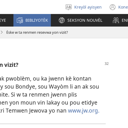
Kreyòl ayisyen
Kone
Chwazi
(op
lang
ne
EYE
BIBLIYOTÈK
SEKSYON NOUVÈL
EN
nan
wi
Èske w ta renmen resevwa yon vizit?
 vizit?
ak pwoblèm, ou ka jwenn kè kontan
ay sou Bondye, sou Wayòm li an ak sou
nite. Si w ta renmen jwenn plis
men yon moun vin lakay ou pou etidye
 ekri Temwen Jewova yo nan
www.jw.org.