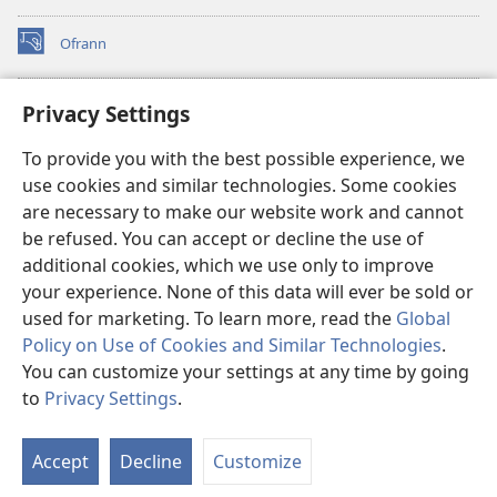
Ofrann
(opens
new
window)
Bibliyotèk sou Entènèt
Privacy Settings
(opens
new
®
JW Hub
To provide you with the best possible experience, we
window)
(opens
use cookies and similar technologies. Some cookies
new
JW Library
window)
are necessary to make our website work and cannot
be refused. You can accept or decline the use of
Watchtower Library
additional cookies, which we use only to improve
your experience. None of this data will ever be sold or
used for marketing. To learn more, read the
Global
Policy on Use of Cookies and Similar Technologies
.
You can customize your settings at any time by going
Copyright
© 2026 Watch Tower Bible and Tract Society of Pennsylvania.
RÈG POU W KA ITILIZE L
|
RÈG SOU ENFÒMASYON KONFIDANSYÈL
|
to
Privacy Settings
.
S
PARAMÈT KONFIDANSYALITE
Ta
Accept
Decline
Customize
of
Co