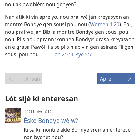
nou ak pwoblèm nou genyen?
Nan atik ki vin apre yo, nou pral wè jan kreyasyon an
montre Bondye gen sousi pou nou (
Women 1:20
). Epi,
nou pral wè jan Bib la montre Bondye gen sousi pou
nou. Plis nou aprann ‘konnen Bondye’ grasa kreyasyon
an e grasa Pawòl li a se plis n ap vin gen asirans “li gen
sousi pou nou”. —
1 Jan 2:3;
1 Pyè 5:7
.
Anvan
Apre
Lòt sijè ki enteresan
TOUDEGAD
Èske Bondye wè w?
Ki sa ki montre aklè Bondye vrèman enterese
nan byenèt nou?