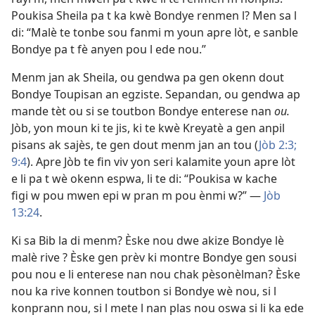
Poukisa Sheila pa t ka kwè Bondye renmen l? Men sa l
di: “Malè te tonbe sou fanmi m youn apre lòt, e sanble
Bondye pa t fè anyen pou l ede nou.”
Menm jan ak Sheila, ou gendwa pa gen okenn dout
Bondye Toupisan an egziste. Sepandan, ou gendwa ap
mande tèt ou si se toutbon Bondye enterese nan
ou.
Jòb, yon moun ki te jis, ki te kwè Kreyatè a gen anpil
pisans ak sajès, te gen dout menm jan an tou (
Jòb 2:3;
9:4
). Apre Jòb te fin viv yon seri kalamite youn apre lòt
e li pa t wè okenn espwa, li te di: “Poukisa w kache
figi w pou mwen epi w pran m pou ènmi w?” —
Jòb
13:24
.
Ki sa Bib la di menm? Èske nou dwe akize Bondye lè
malè rive ? Èske gen prèv ki montre Bondye gen sousi
pou nou e li enterese nan nou chak pèsonèlman? Èske
nou ka rive konnen toutbon si Bondye wè nou, si l
konprann nou, si l mete l nan plas nou oswa si li ka ede