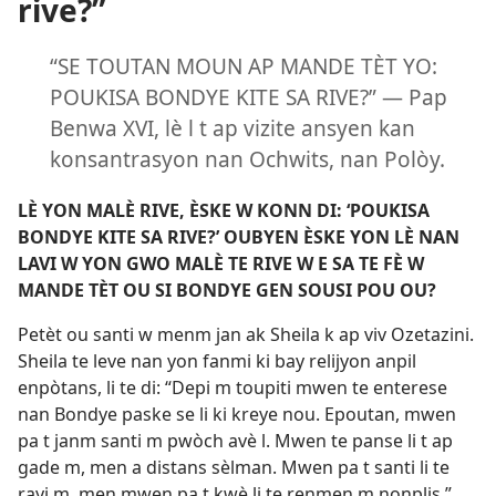
rive?”
“SE TOUTAN MOUN AP MANDE TÈT YO:
POUKISA BONDYE KITE SA RIVE?” — Pap
Benwa XVI, lè l t ap vizite ansyen kan
konsantrasyon nan Ochwits, nan Polòy.
LÈ YON MALÈ RIVE, ÈSKE W KONN DI: ‘POUKISA
BONDYE KITE SA RIVE?’ OUBYEN ÈSKE YON LÈ NAN
LAVI W YON GWO MALÈ TE RIVE W E SA TE FÈ W
MANDE TÈT OU SI BONDYE GEN SOUSI POU OU?
Petèt ou santi w menm jan ak Sheila k ap viv Ozetazini.
Sheila te leve nan yon fanmi ki bay relijyon anpil
enpòtans, li te di: “Depi m toupiti mwen te enterese
nan Bondye paske se li ki kreye nou. Epoutan, mwen
pa t janm santi m pwòch avè l. Mwen te panse li t ap
gade m, men a distans sèlman. Mwen pa t santi li te
rayi m, men mwen pa t kwè li te renmen m nonplis.”