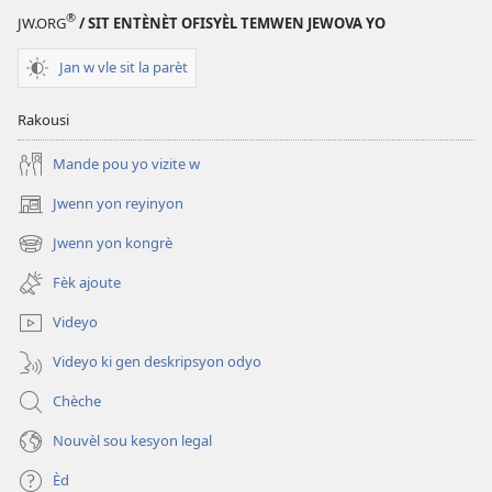
Bondye
ou?
®
JW.ORG
/ SIT ENTÈNÈT OFISYÈL TEMWEN JEWOVA YO
enterese
nan
Jan w vle sit la parèt
ou?
Rakousi
Mande pou yo vizite w
Jwenn yon reyinyon
(opens
new
Jwenn yon kongrè
(opens
window)
new
Fèk ajoute
window)
Videyo
Videyo ki gen deskripsyon odyo
Chèche
Nouvèl sou kesyon legal
Èd