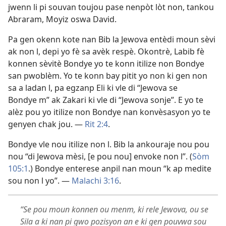
jwenn li pi souvan toujou pase nenpòt lòt non, tankou
Abraram, Moyiz oswa David.
Pa gen okenn kote nan Bib la Jewova entèdi moun sèvi
ak non l, depi yo fè sa avèk respè. Okontrè, Labib fè
konnen sèvitè Bondye yo te konn itilize non Bondye
san pwoblèm. Yo te konn bay pitit yo non ki gen non
sa a ladan l, pa egzanp Eli ki vle di “Jewova se
Bondye m” ak Zakari ki vle di “Jewova sonje”. E yo te
alèz pou yo itilize non Bondye nan konvèsasyon yo te
genyen chak jou. —
Rit 2:4
.
Bondye vle nou itilize non l. Bib la ankouraje nou pou
nou “di Jewova mèsi, [e pou nou] envoke non l”. (
Sòm
105:1
.) Bondye enterese anpil nan moun “k ap medite
sou non l yo”. —
Malachi 3:16
.
“Se pou moun konnen ou menm, ki rele Jewova, ou se
Sila a ki nan pi gwo pozisyon an e ki gen pouvwa sou