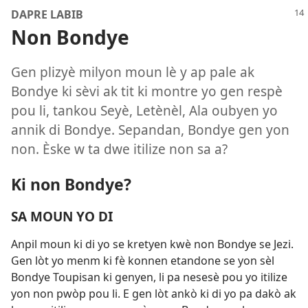
DAPRE LABIB
Non Bondye
Gen plizyè milyon moun lè y ap pale ak
Bondye ki sèvi ak tit ki montre yo gen respè
pou li, tankou Seyè, Letènèl, Ala oubyen yo
annik di Bondye. Sepandan, Bondye gen yon
non. Èske w ta dwe itilize non sa a?
Ki non Bondye?
SA MOUN YO DI
Anpil moun ki di yo se kretyen kwè non Bondye se Jezi.
Gen lòt yo menm ki fè konnen etandone se yon sèl
Bondye Toupisan ki genyen, li pa nesesè pou yo itilize
yon non pwòp pou li. E gen lòt ankò ki di yo pa dakò ak