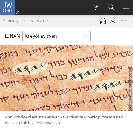
JW.ORG
Konekte
(opens
Chanje
Fè
AF
new
lang
rechèch
ME
o
Reveye n! | N
6 2017
window)
sit
sou
A
la
JW.ORG
LI NAN
Non Bondye ki ekri nan ansyen karaktè ebre ki parèt plizyè fwa nan
maniskri Labib ki te la anvan yo.