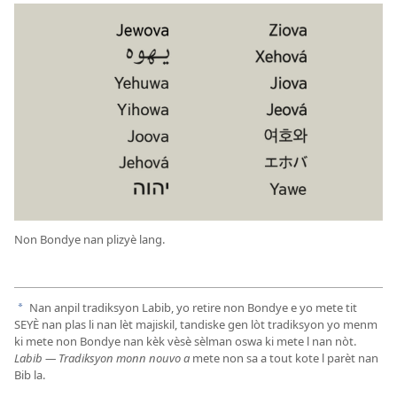
Non Bondye nan plizyè lang.
Nan anpil tradiksyon Labib, yo retire non Bondye e yo mete tit
a
SEYÈ nan plas li nan lèt majiskil, tandiske gen lòt tradiksyon yo menm
ki mete non Bondye nan kèk vèsè sèlman oswa ki mete l nan nòt.
Labib — Tradiksyon monn nouvo a
mete non sa a tout kote l parèt nan
Bib la.