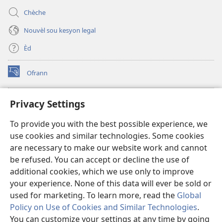
Chèche
Nouvèl sou kesyon legal
Èd
Ofrann
(opens
new
window)
Bibliyotèk sou Entènèt
Privacy Settings
(opens
new
®
JW Hub
To provide you with the best possible experience, we
window)
(opens
use cookies and similar technologies. Some cookies
new
JW Library
window)
are necessary to make our website work and cannot
be refused. You can accept or decline the use of
Watchtower Library
additional cookies, which we use only to improve
your experience. None of this data will ever be sold or
used for marketing. To learn more, read the
Global
Policy on Use of Cookies and Similar Technologies
.
You can customize your settings at any time by going
Copyright
© 2026 Watch Tower Bible and Tract Society of Pennsylvania.