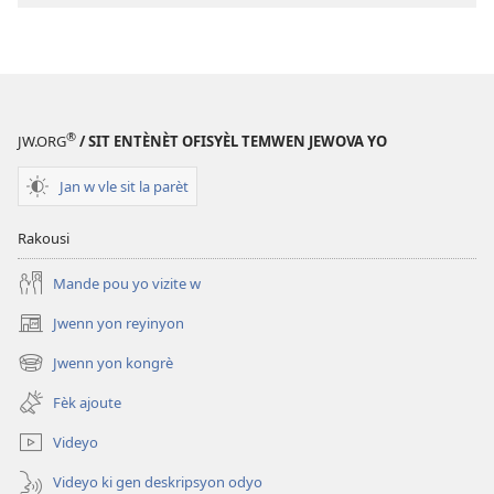
ak
N!
EPUB
Ki
REVEYE
kote
N!
monn
Ki
sa a
®
JW.ORG
/ SIT ENTÈNÈT OFISYÈL TEMWEN JEWOVA YO
kote
prale?
monn
Jan w vle sit la parèt
sa a
prale?
Rakousi
Mande pou yo vizite w
Jwenn yon reyinyon
(opens
new
Jwenn yon kongrè
(opens
window)
new
Fèk ajoute
window)
Videyo
Videyo ki gen deskripsyon odyo