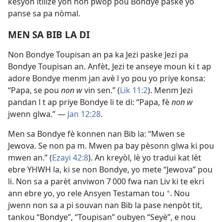
kesyon itilize yon non pwòp pou Bondye paske yo
panse sa pa nòmal.
MEN SA BIB LA DI
Non Bondye Toupisan an pa ka Jezi paske Jezi pa
Bondye Toupisan an. Anfèt, Jezi te anseye moun ki t ap
adore Bondye menm jan avè l yo pou yo priye konsa:
“Papa, se pou
non w
vin sen.” (
Lik 11:2
). Menm Jezi
pandan l t ap priye Bondye li te di: “Papa, fè
non w
jwenn glwa.” —
Jan 12:28
.
Men sa Bondye fè konnen nan Bib la: “Mwen se
Jewova. Se non pa m. Mwen pa bay pèsonn glwa ki pou
mwen an.” (
Ezayi 42:8
). An kreyòl, lè yo tradui kat lèt
ebre YHWH la, ki se non Bondye, yo mete “Jewova” pou
li. Non sa a parèt anviwon 7 000 fwa nan Liv ki te ekri
ann ebre yo, yo rele Ansyen Testaman tou
. Nou
a
jwenn non sa a pi souvan nan Bib la pase nenpòt tit,
tankou “Bondye”, “Toupisan” oubyen “Seyè”, e nou