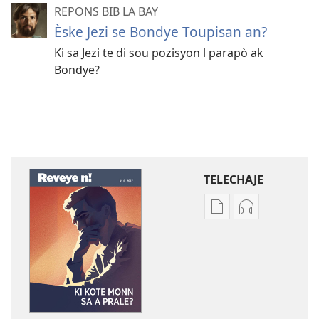
REPONS BIB LA BAY
Èske Jezi se Bondye Toupisan an?
Ki sa Jezi te di sou pozisyon l parapò ak
Bondye?
TELECHAJE
Opsyon
Opsyon
pou
pou
telechaje
telechaje
piblikasyon
anrejistrema
sou
odyo
fòma
yo
PDF
REVEYE