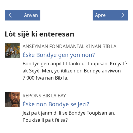
Anvan
Apre
Lòt sijè ki enteresan
ANSÈYMAN FONDAMANTAL KI NAN BIB LA
Èske Bondye gen yon non?
Bondye gen anpil tit tankou: Toupisan, Kreyatè
ak Seyè. Men, yo itilize non Bondye anviwon
7 000 fwa nan Bib la.
REPONS BIB LA BAY
Èske non Bondye se Jezi?
Jezi pa t janm di li se Bondye Toupisan an.
Poukisa li pa t fè sa?