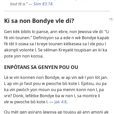
tout tè a.” —
Sòm 83:18
.
Ki sa non Bondye vle di?
Gen kèk biblis ki panse, ann ebre, non Jewova vle di: “Li
fè vin tounen.” Definisyon sa a ede n wè Bondye kapab
fè tèt li oswa sa l kreye tounen kèlkeswa sa l vle pou l
akonpli volonte l. Se sèlman Kreyatè toupisan an ki ka
pote yon non konsa.
ENPÒTANS SA GENYEN POU OU
Lè w vin konnen non Bondye, w ap vin wè l yon lòt jan.
L ap vin pi fasil pou w pwoche bò kote l. Epitou, ou pa
ka vin pwòch yon moun ou pa menm konn non l, pa
vre? Donk, lefètke Bondye ba w non l, sa montre li
vle
w pwoche bò kote l. —
Jak 4:8
.
Ou mèt gen asirans Jewova ap toujou aji ann amoni ak