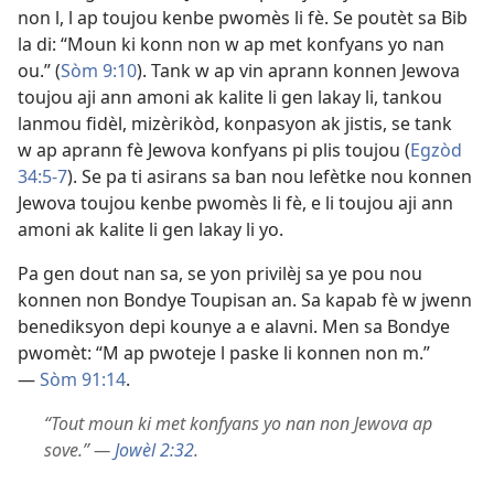
non l, l ap toujou kenbe pwomès li fè. Se poutèt sa Bib
la di: “Moun ki konn non w ap met konfyans yo nan
ou.” (
Sòm 9:10
). Tank w ap vin aprann konnen Jewova
toujou aji ann amoni ak kalite li gen lakay li, tankou
lanmou fidèl, mizèrikòd, konpasyon ak jistis, se tank
w ap aprann fè Jewova konfyans pi plis toujou (
Egzòd
34:5-7
). Se pa ti asirans sa ban nou lefètke nou konnen
Jewova toujou kenbe pwomès li fè, e li toujou aji ann
amoni ak kalite li gen lakay li yo.
Pa gen dout nan sa, se yon privilèj sa ye pou nou
konnen non Bondye Toupisan an. Sa kapab fè w jwenn
benediksyon depi kounye a e alavni. Men sa Bondye
pwomèt: “M ap pwoteje l paske li konnen non m.”
—
Sòm 91:14
.
“Tout moun ki met konfyans yo nan non Jewova ap
sove.” —
Jowèl 2:32
.