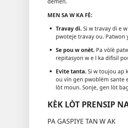
demen.
MEN SA W KA FÈ:
Travay di.
Si w travay di e 
pwoteje travay ou. Patwon y
Se pou w onèt.
Pa vòlè patw
repitasyon w e l ka difisil 
Evite tanta.
Si w toujou ap k
ou vin gen pwoblèm sante e
lòt moun. Sonje, gen lòt bag
KÈK LÒT PRENSIP NA
PA GASPIYE TAN W AK