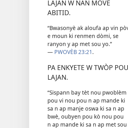
LAJAN W NAN MOVE
ABITID.
“Bwasonyè ak aloufa ap vin pò
e moun ki renmen dòmi, se
ranyon y ap met sou yo.”
—
PWOVÈB 23:21
.
PA ENKYETE W TWÒP PO
LAJAN.
“Sispann bay tèt nou pwoblèm
pou vi nou pou n ap mande ki
sa n ap manje oswa ki sa n ap
bwè, oubyen pou kò nou pou
n ap mande ki sa n ap met sou