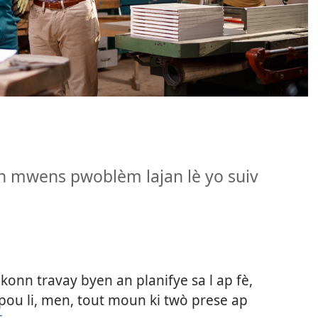
en mwens pwoblèm lajan lè yo suiv
konn travay byen an planifye sa l ap fè,
ou li, men, tout moun ki twò prese ap