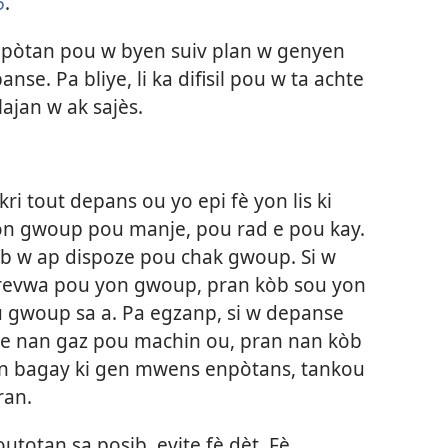
5
.
enpòtan pou w byen suiv plan w genyen
se. Pa bliye, li ka difisil pou w ta achte
lajan w ak sajès.
kri tout depans ou yo epi fè yon lis ki
on gwoup pou manje, pou rad e pou kay.
kòb w ap dispoze pou chak gwoup. Si w
prevwa pou yon gwoup, pran kòb sou yon
 gwoup sa a. Pa egzanp, si w depanse
fye nan gaz pou machin ou, pran nan kòb
on bagay ki gen mwens enpòtans, tankou
ran.
utotan sa posib, evite fè dèt. Fè