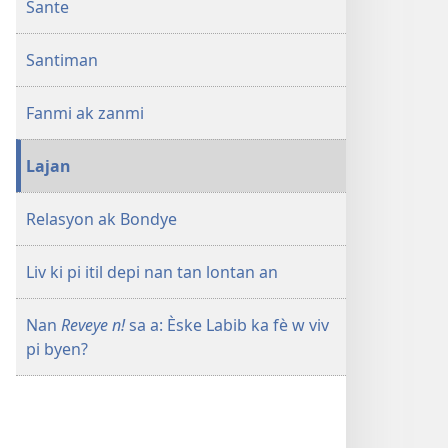
Sante
REVEYE
Labib
N!
ka
Santiman
Èske
fè w
Labib
viv
ka
pi
Fanmi ak zanmi
fè w
byen?
viv
Lajan
pi
byen?
Relasyon ak Bondye
Liv ki pi itil depi nan tan lontan an
Nan
Reveye n!
sa a: Èske Labib ka fè w viv
pi byen?