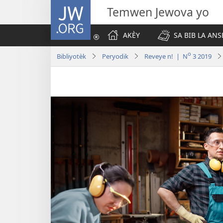
JW.ORG
Temwen Jewova yo
AKÈY
SA BIB LA ANS
o
Bibliyotèk
Peryodik
Reveye n! | N
3 2019