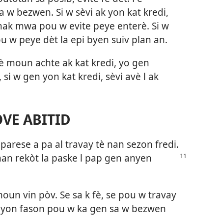
 w bezwen. Si w sèvi ak yon kat kredi,
hak mwa pou w evite peye enterè. Si w
u w peye dèt la epi byen suiv plan an.
lè moun achte ak kat kredi, yo gen
si w gen yon kat kredi, sèvi avè l ak
VE ABITID
parese a pa al travay tè nan sezon fredi.
n rekòt la paske l pap gen anyen
oun vin pòv. Se sa k fè, se pou w travay
w yon fason pou w ka gen sa w bezwen