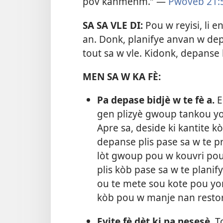
pòv kanmenm.” —
Pwovèb 21:
SA SA VLE DI:
Pou w reyisi, li 
an. Donk, planifye anvan w depan
tout sa w vle. Kidonk, depanse 
MEN SA W KA FÈ:
Pa depase bidjè w te fè a.
E
gen plizyè gwoup tankou y
Apre sa, deside ki kantite 
depanse plis pase sa w te 
lòt gwoup pou w kouvri pou
plis kòb pase sa w te plani
ou te mete sou kote pou y
kòb pou w manje nan resto
Evite fè dèt ki pa nesesè.
To