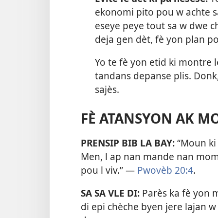
ekonomi pito pou w achte sa
eseye peye tout sa w dwe c
deja gen dèt, fè yon plan po
Yo te fè yon etid ki montre 
tandans depanse plis. Donk, 
sajès.
FÈ ATANSYON AK MO
PRENSIP BIB LA BAY:
“Moun ki 
Men, l ap nan mande
nan moma
pou l viv.” —
Pwovèb 20:4
.
SA SA VLE DI:
Parès ka fè yon m
di epi chèche byen jere lajan 