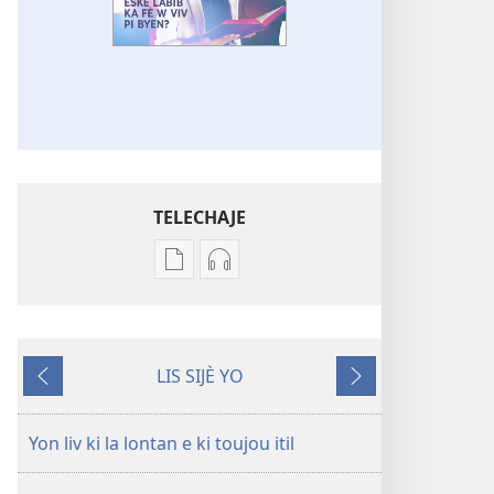
TELECHAJE
Opsyon
Opsyon
pou
pou
telechaje
telechaje
piblikasyon
anrejistreman
LIS SIJÈ YO
sou
odyo
Anvan
Apre
fòma
yo
PDF
REVEYE
Yon liv ki la lontan e ki toujou itil
ak
N!
EPUB
Èske