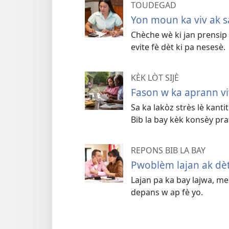
TOUDEGAD
Yon moun ka viv ak sa
Chèche wè ki jan prensip 
evite fè dèt ki pa nesesè.
KÈK LÒT SIJÈ
Fason w ka aprann v
Sa ka lakòz strès lè kant
Bib la bay kèk konsèy pra
REPONS BIB LA BAY
Pwoblèm lajan ak dèt
Lajan pa ka bay lajwa, me
depans w ap fè yo.