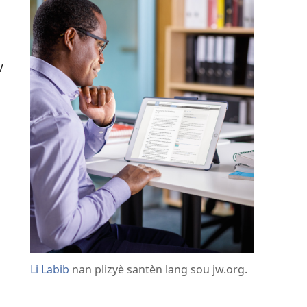
v
U
Li Labib
nan plizyè santèn lang sou jw.org.