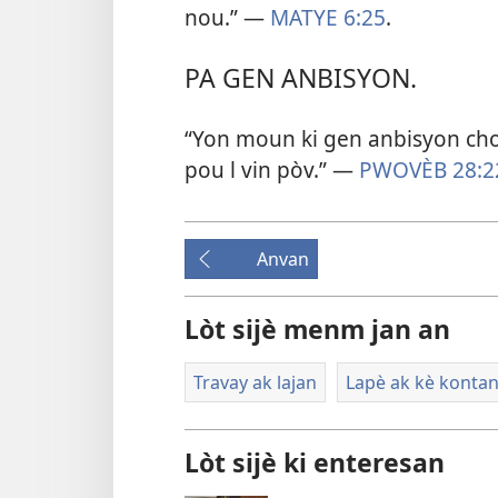
nou.” —
MATYE 6:25
.
PA GEN ANBISYON.
“Yon moun ki gen anbisyon chofe
pou l vin pòv.” —
PWOVÈB 28:2
Anvan
Lòt sijè menm jan an
Travay ak lajan
Lapè ak kè konta
Lòt sijè ki enteresan