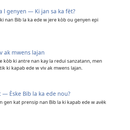
 l genyen — Ki jan sa ka fèt?
ki nan Bib la ka ede w jere kòb ou genyen epi
iv ak mwens lajan
ite kòb ki antre nan kay la redui sanzatann, men
tik ki kapab ede w viv ak mwens lajan.
 — Èske Bib la ka ede nou?
n gen kat prensip nan Bib la ki kapab ede w avèk