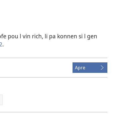
 pou l vin rich, li pa konnen si l gen
2
.
Apre
n