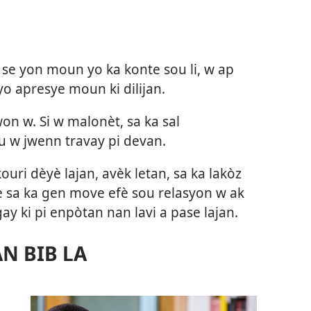
w se yon moun yo ka konte sou li, w ap
o apresye moun ki dilijan.
on w. Si w malonèt, sa ka sal
pou w jwenn travay pi devan.
ouri dèyè lajan, avèk letan, sa ka lakòz
 sa ka gen move efè sou relasyon w ak
ay ki pi enpòtan nan lavi a pase lajan.
N BIB LA