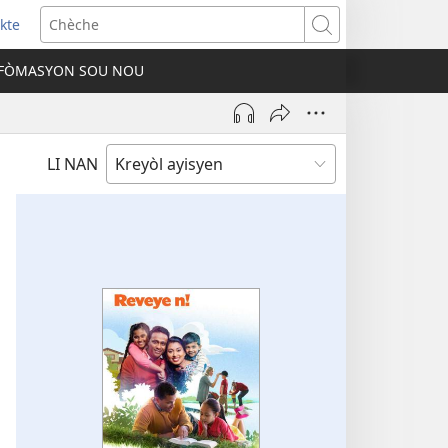
kte
ens
Chèche
w
FÒMASYON SOU NOU
ndow)
LI NAN