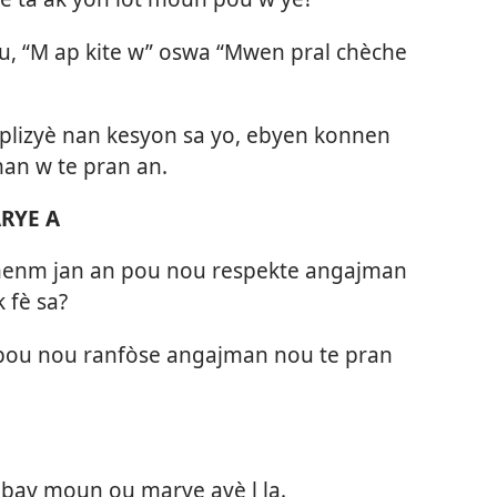
u, “M ap kite w” oswa “Mwen pral chèche
plizyè nan kesyon sa yo, ebyen konnen
n w te pran an.
RYE A
 menm jan an pou nou respekte angajman
k fè sa?
a pou nou ranfòse angajman nou te pran
 bay moun ou marye avè l la.