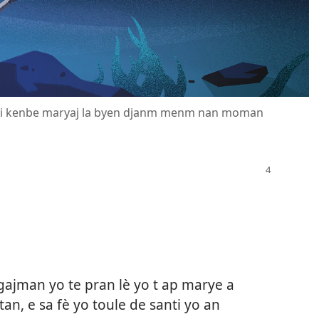
 li kenbe maryaj la byen djanm menm nan moman
jman yo te pran lè yo t ap marye a
n, e sa fè yo toule de santi yo an