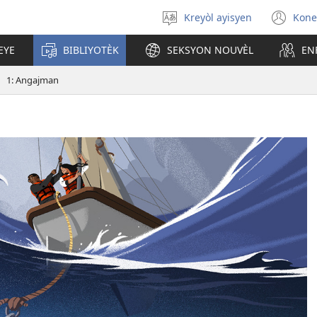
Kreyòl ayisyen
Kone
Chwazi
(op
lang
ne
EYE
BIBLIYOTÈK
SEKSYON NOUVÈL
EN
nan
wi
1: Angajman