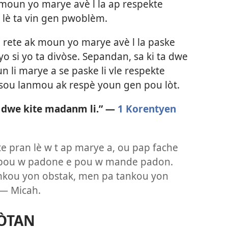
 moun yo marye avè l la ap respekte
lè ta vin gen pwoblèm.
e rete ak moun yo marye avè l la paske
o si yo ta divòse. Sepandan, sa ki ta dwe
n li marye a se paske li vle respekte
 sou lanmou ak respè youn gen pou lòt.
 dwe kite madanm li.” —
1 Korentyen
e pran lè w t ap marye a, ou pap fache
asil pou w padone e pou w mande padon.
kou yon obstak, men pa tankou yon
 — Micah.
PÒTAN