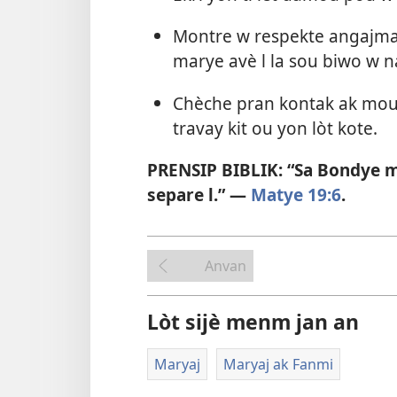
Montre w respekte angajma
marye avè l la sou biwo w n
Chèche pran kontak ak moun
travay kit ou yon lòt kote.
PRENSIP BIBLIK: “Sa Bondye 
separe l.” —
Matye 19:6
.
Anvan
Lòt sijè menm jan an
Maryaj
Maryaj ak Fanmi