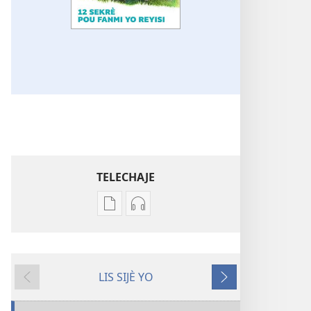
TELECHAJE
Opsyon
Opsyon
pou
pou
telechaje
telechaje
piblikasyon
anrejistreman
LIS SIJÈ YO
sou
odyo
Anvan
Apre
fòma
yo