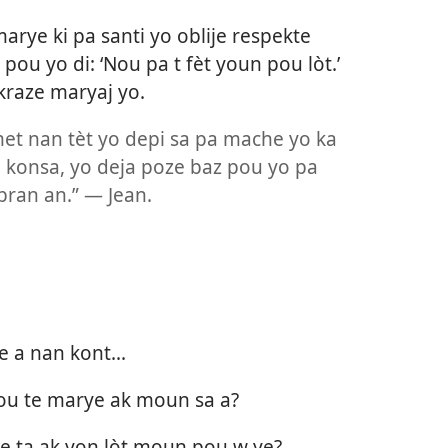
rye ki pa santi yo oblije respekte
pou yo di: ‘Nou pa t fèt youn pou lòt.’
raze maryaj yo.
et nan tèt yo depi sa pa mache yo ka
hi konsa, yo deja poze baz pou yo pa
pran an.” — Jean.
a nan kont...
 ou te marye ak moun sa a?
e ta ak yon lòt moun pou w ye?