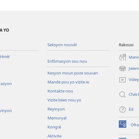
A YO
Seksyon nouvèl
Rakousi
tènèt
Mande
Enfòmasyon sou nou
Jwen
(opens
Kesyon moun poze souvan
new
Vide
Mande pou yo vizite w
window)
tasyon
Kontakte nou
Chèc
Vizite biwo nou yo
Reyinyon
Èd
yinyon
Memoryal
Ofr
Kongrè
(opens
new
Aktivite