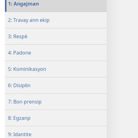
PDF
REVEYE
1: Angajman
ak
N!
EPUB
12
2: Travay ann ekip
REVEYE
sekrè
N!
pou
3: Respè
12
fanmi
sekrè
yo
pou
reyisi
4: Padone
fanmi
yo
5: Kominikasyon
reyisi
6: Disiplin
7: Bon prensip
8: Egzanp
9: Idantite