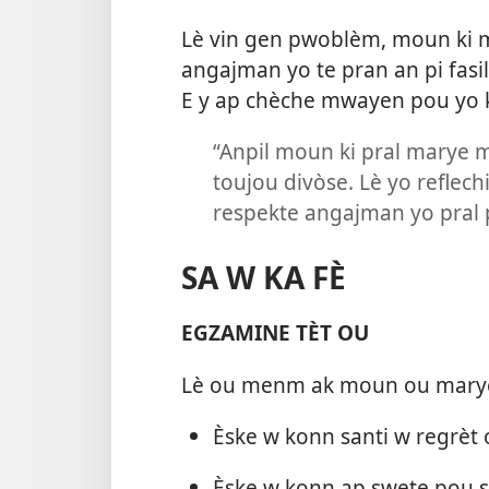
Lè vin gen pwoblèm, moun ki ma
angajman yo te pran an pi fasil 
E y ap chèche mwayen pou yo k
“Anpil moun ki pral marye m
toujou divòse. Lè yo reflec
respekte angajman yo pral 
SA W KA FÈ
EGZAMINE TÈT OU
Lè ou menm ak moun ou marye 
Èske w konn santi w regrèt
Èske w konn ap swete pou s