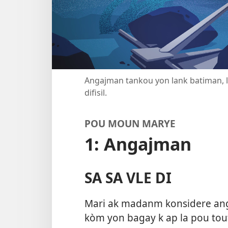
Angajman tankou yon lank batiman,
difisil.
POU MOUN MARYE
1: Angajman
SA SA VLE DI
Mari ak madanm konsidere anga
kòm yon bagay k ap la pou touta