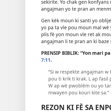
sekirite. Yo chak gen konfyans
angajman yo te pran an menm 
Gen kèk moun ki santi yo oblij
yo pa ta vle pou moun mal wè y
plis fè yon moun vle ret ak mou
angajman li te pran an ki baze
PRENSIP BIBLIK: “Yon mari pa
7:11
.
“Si w respekte angajman w t
pou ti krik ti krak. L ap f
W ap wè pwoblèm ou yo tan
mwayen pou kouri kite sa.”
REZON KI FÈ SA EN