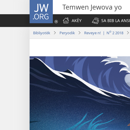
JW.ORG
Temwen Jewova yo
AKÈY
SA BIB LA ANS
o
Bibliyotèk
Peryodik
Reveye n! | N
2 2018