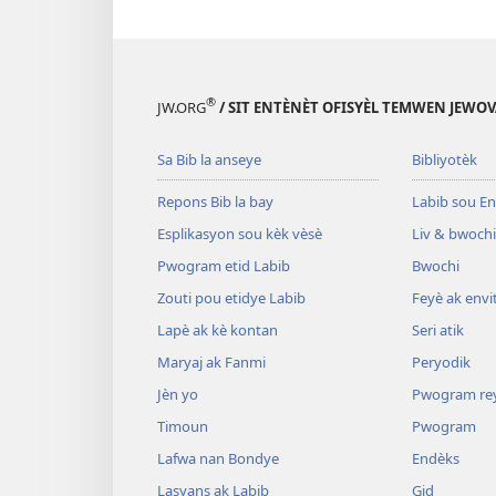
®
JW.ORG
/ SIT ENTÈNÈT OFISYÈL TEMWEN JEWOV
Sa Bib la anseye
Bibliyotèk
Repons Bib la bay
Labib sou En
Esplikasyon sou kèk vèsè
Liv & bwochi
Pwogram etid Labib
Bwochi
Zouti pou etidye Labib
Feyè ak envi
Lapè ak kè kontan
Seri atik
Maryaj ak Fanmi
Peryodik
Jèn yo
Pwogram re
Timoun
Pwogram
Lafwa nan Bondye
Endèks
Lasyans ak Labib
Gid