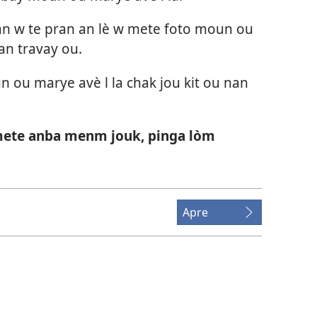
n w te pran an lè w mete foto moun ou
an travay ou.
 ou marye avè l la chak jou kit ou nan
mete anba menm jouk, pinga lòm
Apre