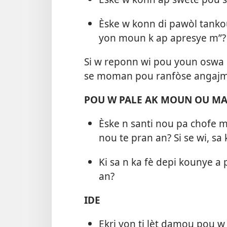
Èske w konn di pawòl tanko
yon moun k ap apresye m”?
Si w reponn wi pou youn oswa 
se moman pou ranfòse angajma
POU W PALE AK MOUN OU MA
Èske n santi nou pa chofe
nou te pran an? Si se wi, sa 
Ki sa n ka fè depi kounye 
an?
IDE
Ekri yon ti lèt damou pou w