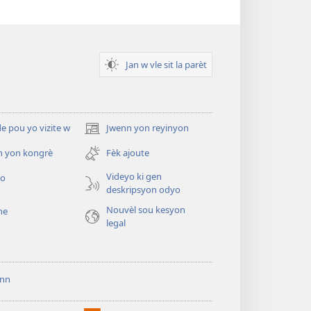
Jan w vle sit la parèt
 pou yo vizite w
Jwenn yon reyinyon
(opens
new
n yon kongrè
Fèk ajoute
window)
Videyo ki gen
yo
deskripsyon odyo
Nouvèl sou kesyon
he
legal
ann