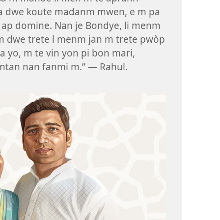
 ta dwe koute madanm mwen, e m pa
 ap domine. Nan je Bondye, li menm
 m dwe trete l menm jan m trete pwòp
a yo, m te vin yon pi bon mari,
ontan nan fanmi m.” — Rahul.