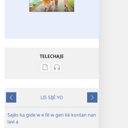
TELECHAJE
Opsyon
Opsyon
pou
pou
telechaje
telechaje
piblikasyon
anrejistreman
LIS SIJÈ YO
sou
odyo
Anvan
Apre
fòma
yo
PDF
REVEYE
Sajès ka gide w e fè w gen kè kontan nan
ak
N!
lavi a
EPUB
Sajès