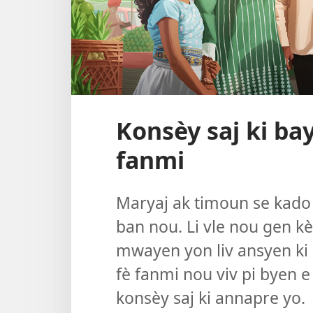
Konsèy saj ki ba
fanmi
Maryaj ak timoun se kado 
ban nou. Li vle nou gen k
mwayen yon liv ansyen ki s
fè fanmi nou viv pi byen 
konsèy saj ki annapre yo.