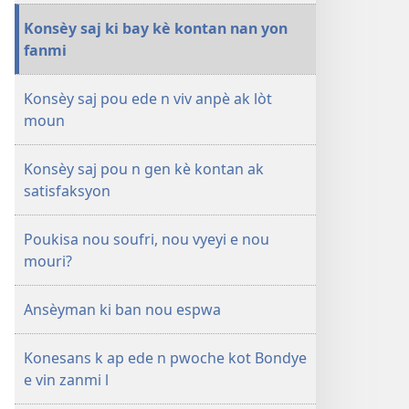
REVEYE
ka
Konsèy saj ki bay kè kontan nan yon
N!
gide w
fanmi
Sajès
e fè w
ka
gen
Konsèy saj pou ede n viv anpè ak lòt
gide w
kè
moun
e fè w
kontan
gen
nan
kè
lavi a
Konsèy saj pou n gen kè kontan ak
kontan
satisfaksyon
nan
lavi a
Poukisa nou soufri, nou vyeyi e nou
mouri?
Ansèyman ki ban nou espwa
Konesans k ap ede n pwoche kot Bondye
e vin zanmi l