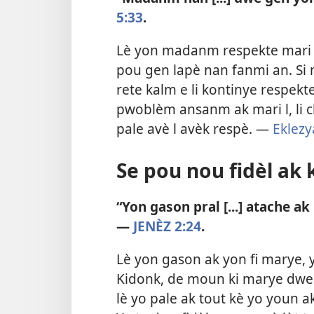
5:33
.
Lè yon madanm respekte mari l e
pou gen lapè nan fanmi an. Si ma
rete kalm e li kontinye respekte 
pwoblèm ansanm ak mari l, li c
pale avè l avèk respè. —
Eklezy
Se pou nou fidèl ak
“Yon gason pral [...] atache ak
—
JENÈZ 2:24
.
Lè yon gason ak yon fi marye, 
Kidonk, de moun ki marye dwe 
lè yo pale ak tout kè yo youn ak