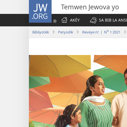
JW.ORG
Temwen Jewova yo
AKÈY
SA BIB LA ANS
o
Bibliyotèk
Peryodik
Reveye n! | N
1 2021