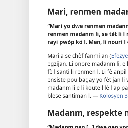
Mari, renmen mada
“Mari yo dwe renmen madanm 
renmen madanm li, se tèt li 
rayi pwòp kò l. Men, li nouri l 
Mari a se chèf fanmi an (
Efezye
egzijan. Li onore madanm li, e 
fè l santi li renmen l. Li fè anpil
ensiste pou bagay yo fèt jan li v
madanm li e li koute l lè l ap pale
blese santiman l. —
Kolosyen 3
Madanm, respekte 
“Madanm nan [...] dwe gen yo