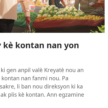
y kè kontan nan yon
ki gen anpil valè Kreyatè nou an
è kontan nan fanmi nou. Pa
akre, li ban nou direksyon ki ka
e ak plis kè kontan. Ann egzamine