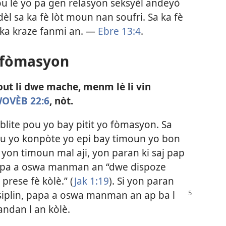
tou lè yo pa gen relasyon seksyèl andeyò
dèl sa ka fè lòt moun nan soufri. Sa ka fè
 ka kraze fanmi an. —
Ebre 13:4
.
u fòmasyon
ut li dwe mache, menm lè li vin
OVÈB 22:6
, nòt.
lite pou yo bay pitit yo fòmasyon. Sa
ou yo konpòte yo epi bay timoun yo bon
è yon timoun mal aji, yon paran ki saj pap
 Papa a oswa manman an “dwe dispoze
prese fè kòlè.” ​(
Jak 1:19
). Si yon paran
iplin,
papa a oswa manman an ap ba l
andan l an kòlè.