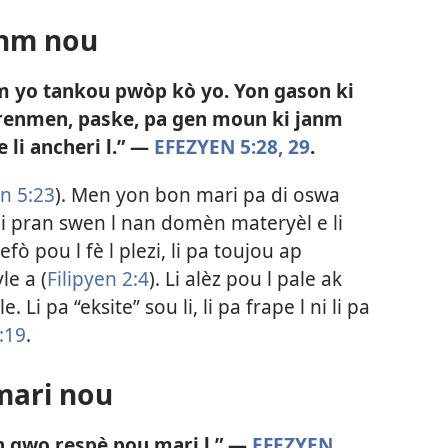
nm nou
yo tankou pwòp kò yo. Yon gason ki
l renmen, paske, pa gen moun ki janm
e li ancheri l.” —
EFEZYEN 5:28, 29
.
n 5:23
). Men yon bon mari pa di oswa
li pran swen l nan domèn materyèl e li
 efò pou l fè l plezi, li pa toujou ap
le a (
Filipyen 2:4
). Li alèz pou l pale ak
. Li pa “eksite” sou li, li pa frape l ni li pa
:19
.
mari nou
n gwo respè pou mari l.” —
EFEZYEN