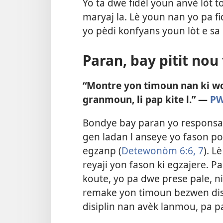
Yo ta dwe fidèl youn anvè lòt 
maryaj la. Lè youn nan yo pa fi
yo pèdi konfyans youn lòt e sa
Paran, bay pitit no
“Montre yon timoun nan ki wo
granmoun, li pap kite l.” —
PW
Bondye bay paran yo responsab
gen ladan l anseye yo fason p
egzanp (
Detewonòm 6:6, 7
). L
reyaji yon fason ki egzajere.
koute, yo pa dwe prese pale, ni 
remake yon timoun bezwen dis
disiplin nan avèk lanmou, pa p