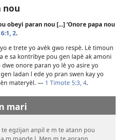
n nou
 obeyi paran nou [...] ‘Onore papa nou
6:1, 2
.
yo e trete yo avèk gwo respè. Lè timoun
a e sa kontribye pou gen lapè ak amoni
yo dwe onore paran yo lè yo asire yo
 gen ladan l ede yo pran swen kay yo
mèn materyèl. —
1 Timote 5:3, 4
.
on mari
 te egzijan anpil e m te atann pou
a m mande l. Men m te aprann