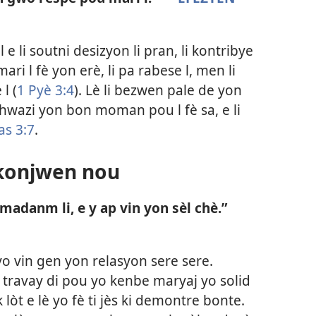
 li soutni desizyon li pran, li kontribye
ri l fè yon erè, li pa rabese l, men li
l (
1 Pyè 3:4
). Lè li bezwen pale de yon
hwazi yon bon moman pou l fè sa, e li
as 3:7
.
 konjwen nou
 madanm li, e y ap vin yon sèl chè.”
yo vin gen yon relasyon sere sere.
travay di pou yo kenbe maryaj yo solid
 lòt e lè yo fè ti jès ki demontre bonte.