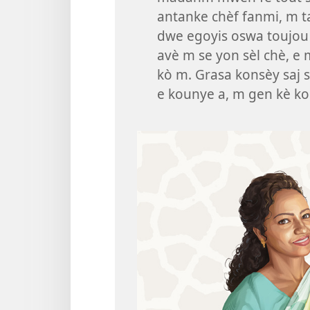
antanke chèf fanmi, m
dwe egoyis oswa toujou
avè m se yon sèl chè, e
kò m. Grasa konsèy saj s
e kounye a, m gen kè k