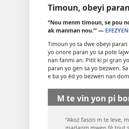
Timoun, obeyi para
“Nou menm timoun, se pou nou
ak manman nou.’” —
EFEZYEN 
Timoun yo ta dwe obeyi paran 
yo onore paran yo sa pote lajw
nan fanmi an. Pitit ki pi gran 
paran yo gen sa yo bezwen. Sa
e ba yo èd yo bezwen nan do
M te vin yon pi b
“Akoz fason m te leve, m
madanm mwen fè tout s