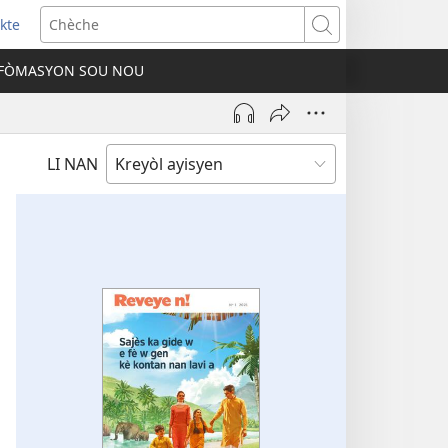
kte
ens
Chèche
w
FÒMASYON SOU NOU
ndow)
LI NAN