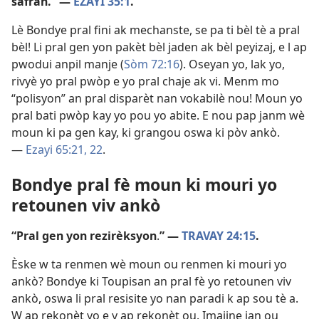
safran.” —
EZAYI 35:1
.
Lè Bondye pral fini ak mechanste, se pa ti bèl tè a pral
bèl! Li pral gen yon pakèt bèl jaden ak bèl peyizaj, e l ap
pwodui anpil manje (
Sòm 72:16
). Oseyan yo, lak yo,
rivyè yo pral pwòp e yo pral chaje ak vi. Menm mo
“polisyon” an pral disparèt nan vokabilè nou! Moun yo
pral bati pwòp kay yo pou yo abite. E nou pap janm wè
moun ki pa gen kay, ki grangou oswa ki pòv ankò.
—
Ezayi 65:21, 22
.
Bondye pral fè moun ki mouri yo
retounen viv ankò
“Pral gen yon rezirèksyon
.
” —
TRAVAY 24:15
.
Èske w ta renmen wè moun ou renmen ki mouri yo
ankò? Bondye ki Toupisan an pral fè yo retounen viv
ankò, oswa li pral resisite yo nan paradi k ap sou tè a.
W ap rekonèt yo e y ap rekonèt ou. Imajine jan ou