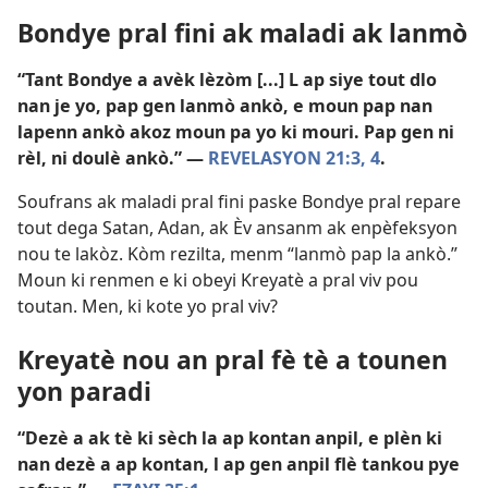
Bondye pral fini ak maladi ak lanmò
“Tant Bondye a avèk lèzòm [...] L ap siye tout dlo
nan je yo, pap gen lanmò ankò, e moun pap nan
lapenn ankò akoz moun pa yo ki mouri. Pap gen ni
rèl, ni doulè ankò.” —
REVELASYON 21:3, 4
.
Soufrans ak maladi pral fini paske Bondye pral repare
tout dega Satan, Adan, ak Èv ansanm ak enpèfeksyon
nou te lakòz. Kòm rezilta, menm “lanmò pap la ankò.”
Moun ki renmen e ki obeyi Kreyatè a pral viv pou
toutan. Men, ki kote yo pral viv?
Kreyatè nou an pral fè tè a tounen
yon paradi
“Dezè a ak tè ki sèch la ap kontan anpil, e plèn ki
nan dezè a ap kontan, l ap gen anpil flè tankou pye