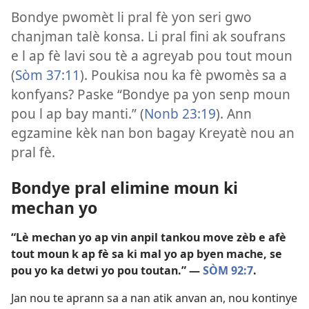
Bondye pwomèt li pral fè yon seri gwo
chanjman talè konsa. Li pral fini ak soufrans
e l ap fè lavi sou tè a agreyab pou tout moun
(
Sòm 37:11
). Poukisa nou ka fè pwomès sa a
konfyans? Paske “Bondye pa yon senp moun
pou l ap bay manti.” ​(
Nonb 23:19
). Ann
egzamine kèk nan bon bagay Kreyatè nou an
pral fè.
Bondye pral elimine moun ki
mechan yo
“Lè mechan yo ap vin anpil tankou move zèb e afè
tout moun k ap fè sa ki mal yo ap byen mache, se
pou yo ka detwi yo pou toutan.” —
SÒM 92:7
.
Jan nou te aprann sa a nan atik anvan an, nou kontinye