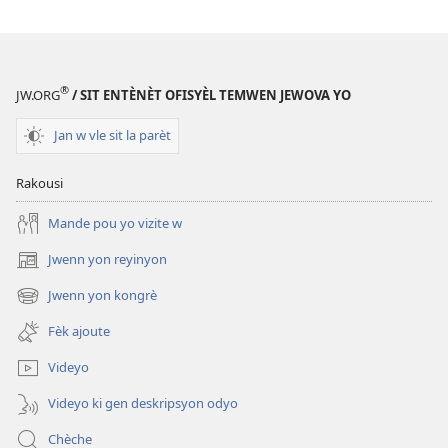
EPUB
Sajès
REVEYE
ka
N!
gide w
Sajès
e fè w
®
JW.ORG
/ SIT ENTÈNÈT OFISYÈL TEMWEN JEWOVA YO
ka
gen
gide w
kè
Jan w vle sit la parèt
e fè w
kontan
gen
nan
Rakousi
kè
lavi a
Mande pou yo vizite w
kontan
nan
Jwenn yon reyinyon
(opens
lavi a
new
Jwenn yon kongrè
(opens
window)
new
Fèk ajoute
window)
Videyo
Videyo ki gen deskripsyon odyo
Chèche