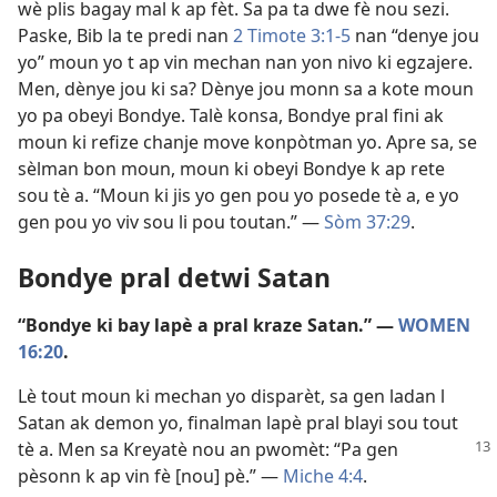
wè plis bagay mal k ap fèt. Sa pa ta dwe fè nou sezi.
Paske, Bib la te predi nan
2 Timote 3:1-5
nan “denye jou
yo” moun yo t ap vin mechan nan yon nivo ki egzajere.
Men, dènye jou ki sa? Dènye jou monn sa a kote moun
yo pa obeyi Bondye. Talè konsa, Bondye pral fini ak
moun ki refize chanje move konpòtman yo. Apre sa, se
sèlman bon moun, moun ki obeyi Bondye k ap rete
sou tè a. “Moun ki jis yo gen pou yo posede tè a, e yo
gen pou yo viv sou li pou toutan.” —
Sòm 37:29
.
Bondye pral detwi Satan
“Bondye ki bay lapè a pral kraze Satan.” —
WOMEN
16:20
.
Lè tout moun ki mechan yo disparèt, sa gen ladan l
Satan ak demon yo, finalman lapè pral blayi sou tout
tè a. Men sa Kreyatè nou an
pwomèt: “Pa gen
pèsonn k ap vin fè [nou] pè.” —
Miche 4:4
.