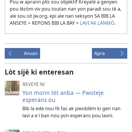
Pou w aprann plis sou objektif Kreyatè a genyen
pou lèzòm viv pou toutan nan yon paradi sou tè a,
ale sou sit jw.org, epi ale nan seksyon SA BIB LA
ANSEYE > REPONS BIB LA BAY >
LAVI AK LANMÒ
.
Anvan
Apre
Lòt sijè ki enteresan
REVEYE N!
Yon monn tèt anba — Pwoteje
esperans ou
Bib la ede nou fè fas ak pwoblèm ki gen nan
lavi a e l ban nou yon esperans pou lavni.