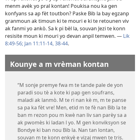
menm avèk yo pral kontan! Poukisa nou ka gen
konfyans sa ap fèt toutbon? Paske Bib la bay egzanp
granmoun ak timoun ki te mouri e ki te retounen viv
ak fanmi yo ankò. Sa k pi bèl la, souvan Jezi te konn
resisite moun ki mouri yo devan anpil temwen. —
Lik
8:49-56;
Jan 11:11-14,
38-44
.
Kounye a m vrèman kontan
“M sonje premye fwa m te tande pale de yon
paradi sou tè a kote ki pap gen soufrans,
maladi ak lanmò. M te ri nan kè m, m te panse
sa pa ka fèt vre! Men, etid m te fè nan Bib la te
ban m rezon pou m kwè nan liv san parèy sa a
ak pwomès ki ladan l yo. M gen konviksyon se
Bondye ki ban nou Bib la. Nan tan lontan,
souvan m te konn enkyè e vizaj mwen te tris.