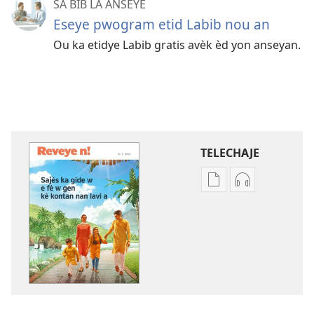
SA BIB LA ANSEYE
Eseye pwogram etid Labib nou an
Ou ka etidye Labib gratis avèk èd yon anseyan.
TELECHAJE
Opsyon
Opsyon
pou
pou
telechaje
telechaje
piblikasyon
anrejistrema
sou
odyo
fòma
yo
PDF
REVEYE
ak
N!