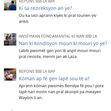
REPONS BIB LA BAY
Ki sa rezirèksyon an ye?
Ou ka sezi aprann kiyès ki pral tounen viv
ankò.
ANSÈYMAN FONDAMANTAL KI NAN BIB LA
Nan ki kondisyon moun ki mouri yo ye?
Labib pwomèt gen yon lè anpil moun mouri
pral resisite, menm jan ak Laza.
REPONS BIB LA BAY
Kòman ap fè gen lapè sou tè a?
Aprann kòman pwomès Bondye fè pou l pote
lapè nan monn nan pral akonpli pa mwayen
Wayòm li an.