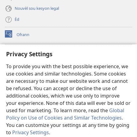
Nouvèl sou kesyon legal
Èd
Ofrann
(opens
new
window)
Bibliyotèk sou Entènèt
Privacy Settings
(opens
new
®
JW Hub
To provide you with the best possible experience, we
window)
(opens
use cookies and similar technologies. Some cookies
new
JW Library
window)
are necessary to make our website work and cannot
be refused. You can accept or decline the use of
Watchtower Library
additional cookies, which we use only to improve
your experience. None of this data will ever be sold or
used for marketing. To learn more, read the
Global
Policy on Use of Cookies and Similar Technologies
.
Copyright
© 2026 Watch Tower Bible and Tract Society of Pennsylvania.
You can customize your settings at any time by going
RÈG POU W KA ITILIZE L
|
RÈG SOU ENFÒMASYON KONFIDANSYÈL
|
to
Privacy Settings
.
S
PARAMÈT KONFIDANSYALITE