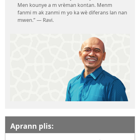
Men kounye a m vrèman kontan. Menm
fanmi m ak zanmi m yo ka wè diferans lan nan
mwen.” — Ravi.
Aprann plis: