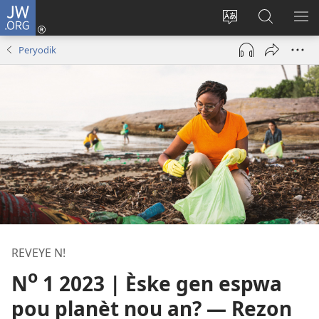
JW.ORG
Konekte
(opens
Chanje
Fè
AF
new
lang
rechèch
ME
Peryodik
window)
sit
sou
A
la
JW.ORG
REVEYE N!
o
N
1 2023 | Èske gen espwa
pou planèt nou an? — Rezon