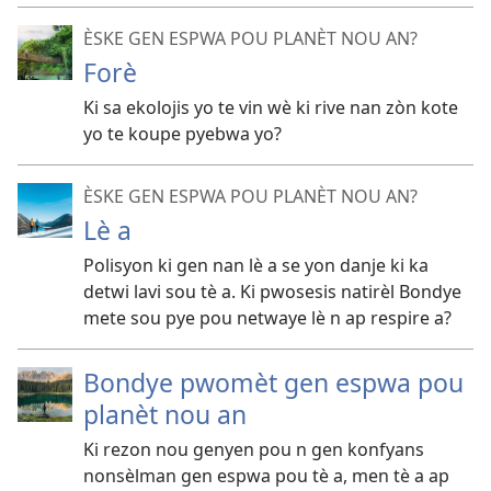
ÈSKE GEN ESPWA POU PLANÈT NOU AN?
Forè
Ki sa ekolojis yo te vin wè ki rive nan zòn kote
yo te koupe pyebwa yo?
ÈSKE GEN ESPWA POU PLANÈT NOU AN?
Lè a
Polisyon ki gen nan lè a se yon danje ki ka
detwi lavi sou tè a. Ki pwosesis natirèl Bondye
mete sou pye pou netwaye lè n ap respire a?
Bondye pwomèt gen espwa pou
planèt nou an
Ki rezon nou genyen pou n gen konfyans
nonsèlman gen espwa pou tè a, men tè a ap