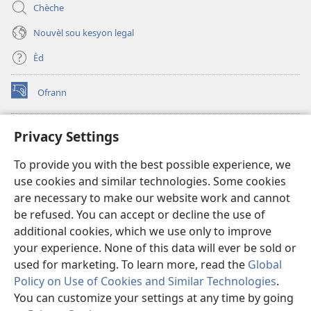
Chèche
Nouvèl sou kesyon legal
Èd
Ofrann
(opens
new
window)
Bibliyotèk sou Entènèt
Privacy Settings
(opens
new
®
JW Hub
To provide you with the best possible experience, we
window)
(opens
use cookies and similar technologies. Some cookies
new
JW Library
window)
are necessary to make our website work and cannot
be refused. You can accept or decline the use of
Watchtower Library
additional cookies, which we use only to improve
your experience. None of this data will ever be sold or
used for marketing. To learn more, read the
Global
Policy on Use of Cookies and Similar Technologies
.
Copyright
© 2026 Watch Tower Bible and Tract Society of Pennsylvania.
You can customize your settings at any time by going
RÈG POU W KA ITILIZE L
|
RÈG SOU ENFÒMASYON KONFIDANSYÈL
|