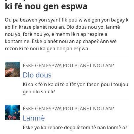
ki fè nou gen espwa
Ou pa bezwen yon syantifik pou w wè gen yon bagay k
ap fin kraze planèt nou an. Dlo dous nou yo, lanmè
nou yo, forè nou yo, e menm lè n ap respire a
kontamine. Èske planèt nou an ap chape? Ann wè
rezon ki fè nou ka gen bonjan espwa.
ÈSKE GEN ESPWA POU PLANÈT NOU AN?
Dlo dous
Ki sa k fè n ka di tè a fèt yon fason pou l toujou
gen dlo sou li?
ÈSKE GEN ESPWA POU PLANÈT NOU AN?
Lanmè
Èske yo ka repare dega lèzòm fè nan lanmè a?