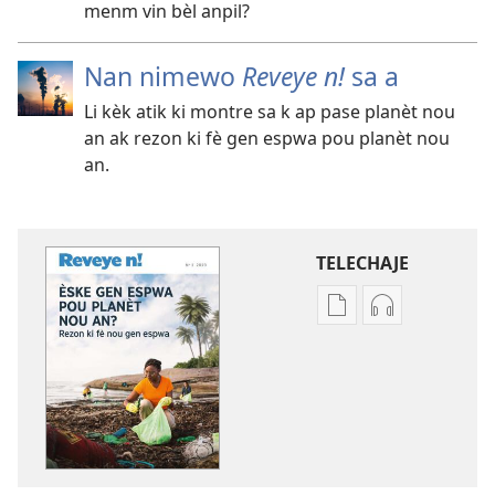
menm vin bèl anpil?
Nan nimewo
Reveye n!
sa a
Li kèk atik ki montre sa k ap pase planèt nou
an ak rezon ki fè gen espwa pou planèt nou
an.
TELECHAJE
Opsyon
Opsyon
pou
pou
telechaje
telechaje
piblikasyon
anrejistrema
sou
odyo
fòma
yo
PDF
REVEYE