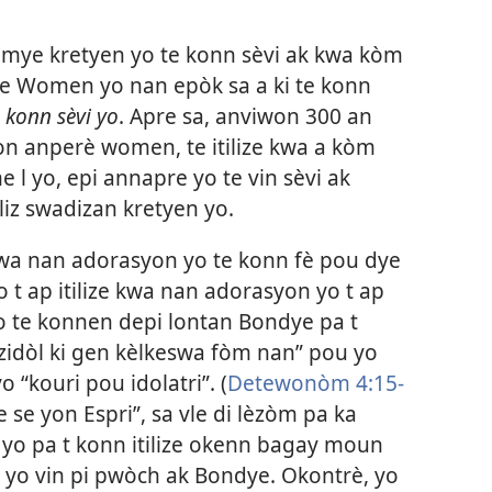
remye kretyen yo te konn sèvi ak kwa kòm
 se Women yo nan epòk sa a ki te konn
e konn sèvi yo
. Apre sa, anviwon 300 an
on anperè women, te itilize kwa a kòm
 l yo, epi annapre yo te vin sèvi ak
liz swadizan kretyen yo.
 kwa nan adorasyon yo te konn fè pou dye
yo t ap itilize kwa nan adorasyon yo t ap
o te konnen depi lontan Bondye pa t
zidòl ki gen kèlkeswa fòm nan” pou yo
o “kouri pou idolatri”. (
Detewonòm 4:15-
e se yon Espri”, sa vle di lèzòm pa ka
n yo pa t konn itilize okenn bagay moun
 yo vin pi pwòch ak Bondye. Okontrè, yo