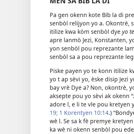
MEN SA BIB LA DI
Pa gen okenn kote Bib la di p
senbòl relijyon yo a. Okontrè,
itilize kwa kòm senbòl dye
yo t
apre lanmò Jezi, Konstanten, y
yon senbòl pou reprezante lame
senbòl sa a pou reprezante leg
Piske payen yo te konn itilize
yo t ap sèvi yo, èske disip Jezi 
bay vrè Dye a? Non, okontrè, y
aksepte pou yo sèvi ak okenn “
adore l, e li te vle pou kretyen y
19;
1 Korentyen 10:14
.) “Bondy
wè l. Se sa k fè premye kretye
ka wè ni okenn senbòl pou ede