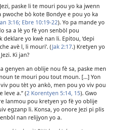
ezi, paske li te mouri pou yo ka jwenn
a pwoche bò kote Bondye e pou yo ka
Jan 3:16;
Ebre 10:19-22
). Yo pa mande yo
o sa a lè yo fè yon senbòl pou
 deklare yo kwè nan li. Epitou, ‘depi
e avè l, li mouri’. (
Jak 2:17
.) Kretyen yo
ezi. Ki jan?
 la genyen an oblije nou fè sa, paske men
moun te mouri pou tout moun. [...] Yon
viv pou tèt yo ankò, men pou yo viv pou
e leve a.” (
2 Korentyen 5:14, 15
). Gwo
re lanmou pou kretyen yo fè yo oblije
v egzanp li. Konsa, yo onore Jezi pi plis
senbòl nan relijyon yo a.