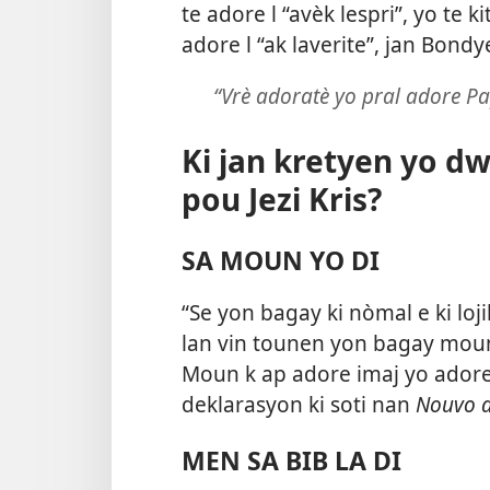
te adore l “avèk lespri”, yo te kit
adore l “ak laverite”, jan Bond
“Vrè adoratè yo pral adore Pap
Ki jan kretyen yo d
pou Jezi Kris?
SA MOUN YO DI
“Se yon bagay ki nòmal e ki loj
lan vin tounen yon bagay moun r
Moun k ap adore imaj yo adore 
deklarasyon ki soti nan
Nouvo a
MEN SA BIB LA DI