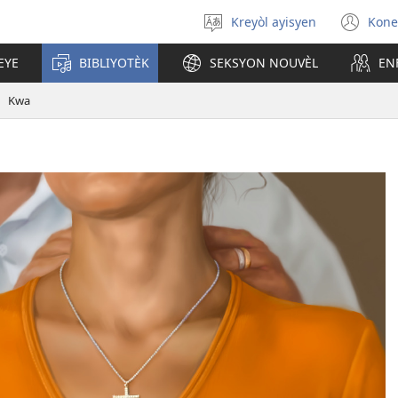
Kreyòl ayisyen
Kone
Chwazi
(op
lang
ne
EYE
BIBLIYOTÈK
SEKSYON NOUVÈL
EN
nan
wi
Kwa