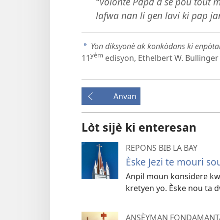
“Volonte Papa a se pou tout m
lafwa nan li gen lavi ki pap ja
Yon diksyonè ak konkòdans ki enpòt
a
yèm
11
edisyon, Ethelbert W. Bullinger 
Anvan
Lòt sijè ki enteresan
REPONS BIB LA BAY
Èske Jezi te mouri s
Anpil moun konsidere kw
kretyen yo. Èske nou ta 
ANSÈYMAN FONDAMANTAL