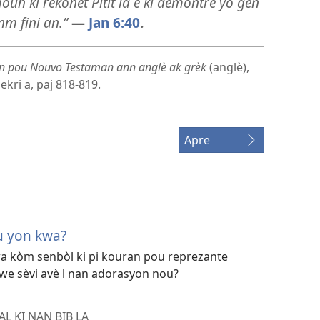
oun ki rekonèt Pitit la e ki demontre yo gen
nm fini an.”
—
Jan 6:40
.
an pou Nouvo Testaman ann anglè ak grèk
(anglè),
ekri a, paj 818-819.
Apre
ou yon kwa?
a kòm senbòl ki pi kouran pou reprezante
dwe sèvi avè l nan adorasyon nou?
 KI NAN BIB LA