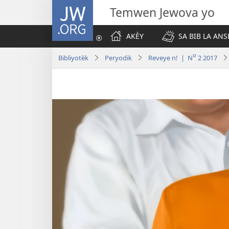
JW.ORG
Temwen Jewova yo
AKÈY
SA BIB LA ANS
o
Bibliyotèk
Peryodik
Reveye n! | N
2 2017