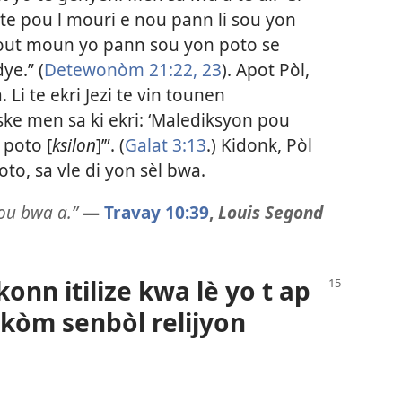
te pou l mouri e nou pann li sou yon
] tout moun yo pann sou yon poto se
ye.” (
Detewonòm 21:22, 23
). Apot Pòl,
 Li te ekri Jezi te vin tounen
ke men sa ki ekri: ‘Malediksyon pou
poto [
ksilon
]’”. (
Galat 3:13
.) Kidonk, Pòl
to, sa vle di yon sèl bwa.
sou bwa a.”
—
Travay 10:39
,
Louis Segond
konn itilize kwa lè yo t ap
kòm senbòl relijyon