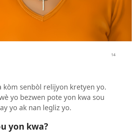
 kòm senbòl relijyon kretyen yo.
kwè yo bezwen pote yon kwa sou
y yo ak nan legliz yo.
sou yon kwa?