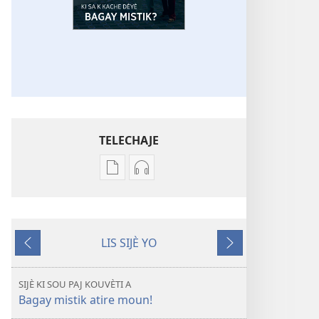
TELECHAJE
Opsyon
Opsyon
pou
pou
telechaje
telechaje
piblikasyon
anrejistreman
LIS SIJÈ YO
sou
odyo
Anvan
Apre
fòma
yo
PDF
REVEYE
SIJÈ KI SOU PAJ KOUVÈTI A
ak
N!
Bagay mistik atire moun!
EPUB
Ki