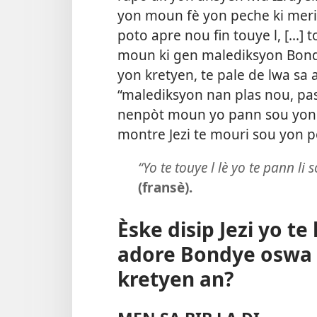
yon moun fè yon peche ki meri
poto apre nou fin touye l, [...
moun ki gen malediksyon Bond
yon kretyen, te pale de lwa sa a.
“malediksyon nan plas nou, pas
nenpòt moun yo pann sou yon 
montre Jezi te mouri sou yon po
“Yo te touye l lè yo te pann li 
(fransè).
Èske disip Jezi yo te 
adore Bondye oswa 
kretyen an?