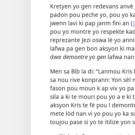
Kretyen yo gen redevans anvè J
padon pou peche yo, pou yo k
jwenn lavi ki pap janm fini an (
pou yo montre yo respekte kad
reprezante Jezi oswa lè yo annik
lafwa pa gen bon aksyon ki mach
dwe
demontre yo gen
lafwa nan J
Men sa Bib la di: “Lanmou Kris
sa nou rive konprann: Yon sèl 
fason pou moun k ap viv yo pa 
sila a ki te mouri pou yo a e ki t
aksyon Kris te fè pou l demont
mete lòd nan vi yo pou yo ka sui
toujou pase si yo te itilize yon 