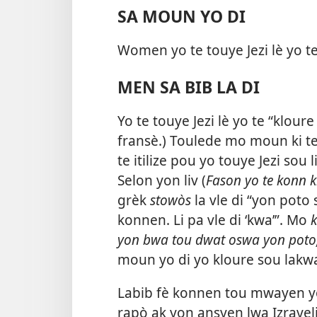
SA MOUN YO DI
Women yo te touye Jezi lè yo te
MEN SA BIB LA DI
Yo te touye Jezi lè yo te “kloure
fransè.) Toulede mo moun ki te 
te itilize pou yo touye Jezi sou l
Selon yon liv (
Fason yo te konn 
grèk
stowòs
la vle di “yon pot
konnen. Li pa vle di ‘kwa’”. Mo
k
yon bwa tou dwat oswa yon poto
moun yo di yo kloure sou lakw
Labib fè konnen tou mwayen yo t
rapò ak yon ansyen lwa Izrayeli