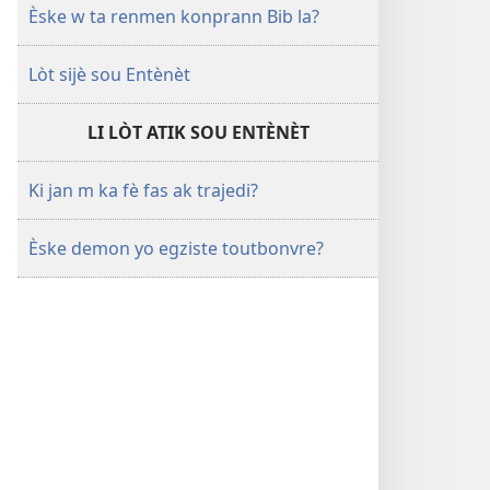
Èske w ta renmen konprann Bib la?
Lòt sijè sou Entènèt
LI LÒT ATIK SOU ENTÈNÈT
Ki jan m ka fè fas ak trajedi?
Èske demon yo egziste toutbonvre?