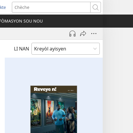
kte
ens
Chèche
w
FÒMASYON SOU NOU
ndow)
LI NAN