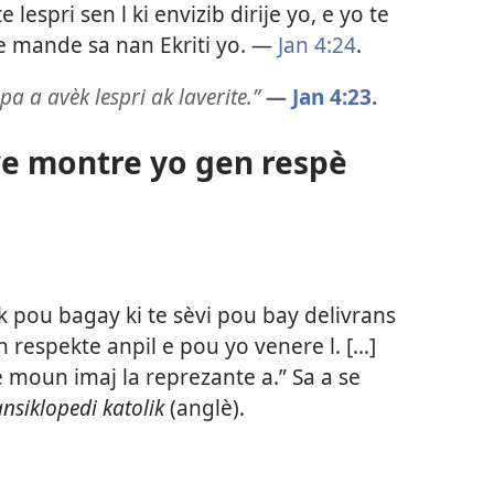
e lespri sen l ki envizib dirije yo, e yo te
ye mande sa nan Ekriti yo. —
Jan 4:24
.
a a avèk lespri ak laverite.”
—
Jan 4:23
.
we montre yo gen respè
ik pou bagay ki te sèvi pou bay delivrans
espekte anpil e pou yo venere l. [...]
moun imaj la reprezante a.” Sa a se
nsiklopedi katolik
(anglè).