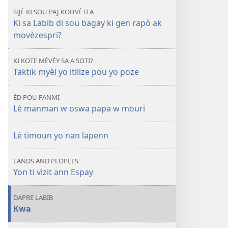
REVEYE
sa k
SIJÈ KI SOU PAJ KOUVÈTI A
N!
kache
Ki sa Labib di sou bagay ki gen rapò ak
Ki
dèyè
movèzespri?
sa k
bagay
kache
mistik?
KI KOTE MÈVÈY SA A SOTI?
dèyè
Taktik myèl yo itilize pou yo poze
bagay
mistik?
ÈD POU FANMI
Lè manman w oswa papa w mouri
Lè timoun yo nan lapenn
LANDS AND PEOPLES
Yon ti vizit ann Espay
DAPRE LABIB
Kwa