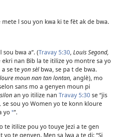
 mete l sou yon kwa ki te fèt ak de bwa.
 l sou bwa a”. (
Travay 5:30
,
Louis Segond,
ekri nan Bib la te itilize yo montre sa yo
i a se te
yon sèl
bwa, se pa t de bwa.
kloure moun nan tan lontan,
anglè), mo
o selon sans mo a genyen moun pi
silon
an yo itilize nan
Travay 5:30
se “jis
,
se sou yo Women yo te konn kloure
a yo
”.
a
e itilize pou yo touye Jezi a te gen
t yo te genyen. Men sa lwa a te di: “Si