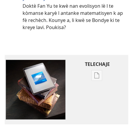
Doktè Fan Yu te kwè nan evolisyon lè l te
kòmanse karyè l antanke matematisyen k ap
fè rechèch. Kounye a, li kwè se Bondye ki te
kreye lavi. Poukisa?
TELECHAJE
Opsyon
pou
telechaje
piblikasyon
sou
fòma
PDF
ak