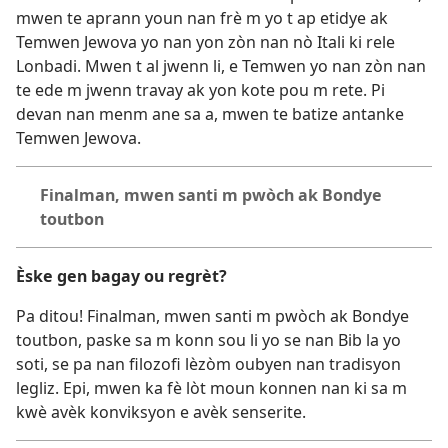
mwen te aprann youn nan frè m yo t ap etidye ak
Temwen Jewova yo nan yon zòn nan nò Itali ki rele
Lonbadi. Mwen t al jwenn li, e Temwen yo nan zòn nan
te ede m jwenn travay ak yon kote pou m rete. Pi
devan nan menm ane sa a, mwen te batize antanke
Temwen Jewova.
Finalman, mwen santi m pwòch ak Bondye
toutbon
Èske gen bagay ou regrèt?
Pa ditou! Finalman, mwen santi m pwòch ak Bondye
toutbon, paske sa m konn sou li yo se nan Bib la yo
soti, se pa nan filozofi lèzòm oubyen nan tradisyon
legliz. Epi, mwen ka fè lòt moun konnen nan ki sa m
kwè avèk konviksyon e avèk senserite.