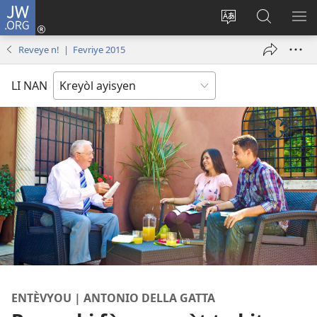
JW.ORG
Konekte
(opens
Chanje
Fè
AF
new
lang
rechèch
ME
Reveye n! | Fevriye 2015
window)
sit
sou
A
la
JW.ORG
LI NAN
ENTÈVYOU | ANTONIO DELLA GATTA