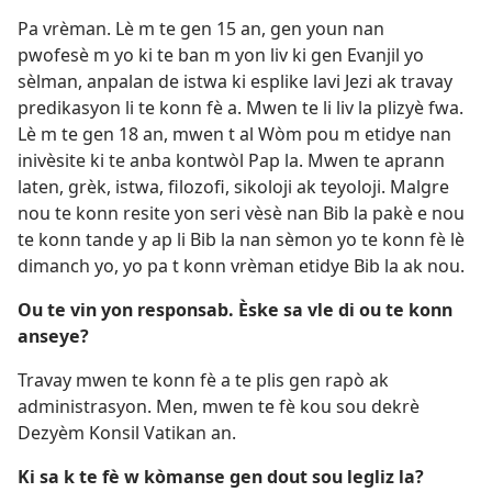
Pa vrèman. Lè m te gen 15 an, gen youn nan
pwofesè m yo ki te ban m yon liv ki gen Evanjil yo
sèlman, anpalan de istwa ki esplike lavi Jezi ak travay
predikasyon li te konn fè a. Mwen te li liv la plizyè fwa.
Lè m te gen 18 an, mwen t al Wòm pou m etidye nan
inivèsite ki te anba kontwòl Pap la. Mwen te aprann
laten, grèk, istwa, filozofi, sikoloji ak teyoloji. Malgre
nou te konn resite yon seri vèsè nan Bib la pakè e nou
te konn tande y ap li Bib la nan sèmon yo te konn fè lè
dimanch yo, yo pa t konn vrèman etidye Bib la ak nou.
Ou te vin yon responsab. Èske sa vle di ou te konn
anseye?
Travay mwen te konn fè a te plis gen rapò ak
administrasyon. Men, mwen te fè kou sou dekrè
Dezyèm Konsil Vatikan an.
Ki sa k te fè w kòmanse gen dout sou legliz la?