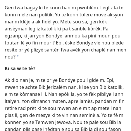
Gen twa bagay ki te konn ban m pwoblèm. Legliz la te
konn mele nan politik. Yo te konn tolere move aksyon
manm klèje a ak fidèl yo. Mete sou sa, gen kèk
ansèyman legliz katolik ki pa t sanble kòrèk. Pa
egzanp, ki jan yon Bondye lanmou ka pini moun pou
toutan lè yo fin mouri? Epi, èske Bondye vle nou plede
resite priyè plizyè santèn fwa avèk yon chaplè nan men
nou?
a
Ki sa w te fè?
Ak dlo nan je, m te priye Bondye pou l gide m. Epi,
mwen te achte Bib Jerizalèm nan, ki se yon Bib katolik,
e m te kòmanse li l. Nan epòk la, yo te fèk pibliye l ann
italyen. Yon dimanch maten, apre lamès, pandan m fin
retire rad prèt ki te sou mwen an e m t ap mete l nan
plas li, gen de mesye ki te vin nan seminè a. Yo te fè m
konnen yo se Temwen Jewova. Nou te pale sou Bib la
pandan plis pase inèdtan e sou sa Bib la di sou fason