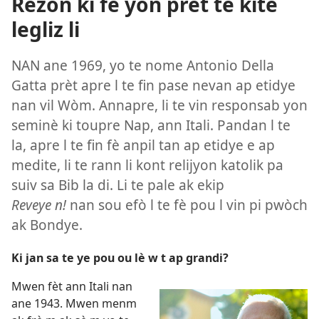
Rezon ki fè yon prèt te kite
legliz li
NAN ane 1969, yo te nome Antonio Della
Gatta prèt apre l te fin pase nevan ap etidye
nan vil Wòm. Annapre, li te vin responsab yon
seminè ki toupre Nap, ann Itali. Pandan l te
la, apre l te fin fè anpil tan ap etidye e ap
medite, li te rann li kont relijyon katolik pa
suiv sa Bib la di. Li te pale ak ekip
Reveye n!
nan sou efò l te fè pou l vin pi pwòch
ak Bondye.
Ki jan sa te ye pou ou lè w t ap grandi?
Mwen fèt ann Itali nan
ane 1943. Mwen menm