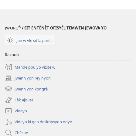
EPUB
REVEYE
N!
Fevriye
®
JW.ORG
/ SIT ENTÈNÈT OFISYÈL TEMWEN JEWOVA YO
2015
Jan w vle sit la parèt
Rakousi
Mande pou yo vizite w
Jwenn yon reyinyon
(opens
new
Jwenn yon kongrè
(opens
window)
new
Fèk ajoute
window)
Videyo
Videyo ki gen deskripsyon odyo
Chèche