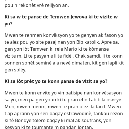
pou n rekonèt vrè relijyon an.
Ki sa w te panse de Temwen Jewova ki te vizite w
yo?
Mwen te renmen konviksyon yo te genyen ak fason yo
te alèz pou yo site pasaj nan yon Bib katolik. Apre sa,
gen yon lòt Temwen ki rele Mario ki te kòmanse
vizite m. Li te pasyan e li te fidèl. Chak samdi, li te konn
sonnen sonèt seminè a a nevè dimaten, kit gen lapli kit
gen solèy.
Ki sa lòt prèt yo te konn panse de vizit sa yo?
Mwen te konn envite yo vin patisipe nan konvèsasyon
sa yo, men pa gen youn ki te pran etid Labib la oserye.
Men, mwen menm, mwen te pran plezi ladan l. Mwen
t ap aprann yon seri bagay estrawòdinè, tankou rezon
ki fè Bondye tolere bagay ki mal ak soufrans, yon
kesyon ki te toumante m pandan lontan.