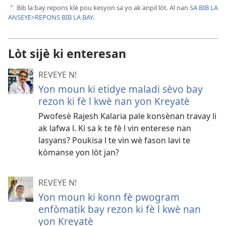
Bib la bay repons klè pou kesyon sa yo ak anpil lòt. Al nan
SA BIB LA
a
ANSEYE>REPONS BIB LA BAY
.
Lòt sijè ki enteresan
REVEYE N!
Yon moun ki etidye maladi sèvo bay
rezon ki fè l kwè nan yon Kreyatè
Pwofesè Rajesh Kalaria pale konsènan travay li
ak lafwa l. Ki sa k te fè l vin enterese nan
lasyans? Poukisa l te vin wè fason lavi te
kòmanse yon lòt jan?
REVEYE N!
Yon moun ki konn fè pwogram
enfòmatik bay rezon ki fè l kwè nan
yon Kreyatè