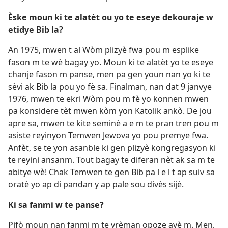
Èske moun ki te alatèt ou yo te eseye dekouraje w
etidye Bib la?
An 1975, mwen t al Wòm plizyè fwa pou m esplike
fason m te wè bagay yo. Moun ki te alatèt yo te eseye
chanje fason m panse, men pa gen youn nan yo ki te
sèvi ak Bib la pou yo fè sa. Finalman, nan dat 9 janvye
1976, mwen te ekri Wòm pou m fè yo konnen mwen
pa konsidere tèt mwen kòm yon Katolik ankò. De jou
apre sa, mwen te kite seminè a e m te pran tren pou m
asiste reyinyon Temwen Jewova yo pou premye fwa.
Anfèt, se te yon asanble ki gen plizyè kongregasyon ki
te reyini ansanm. Tout bagay te diferan nèt ak sa m te
abitye wè! Chak Temwen te gen Bib pa l e l t ap suiv sa
oratè yo ap di pandan y ap pale sou divès sijè.
Ki sa fanmi w te panse?
Pifò moun nan fanmi m te vrèman opoze avè m. Men,