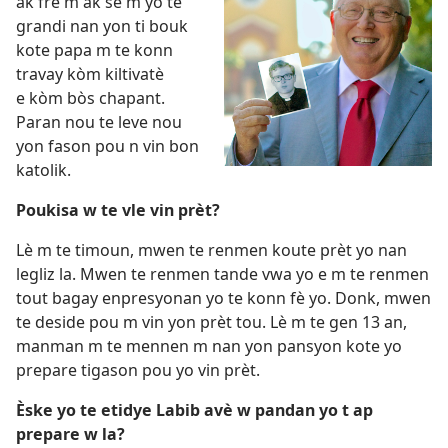
ak frè m ak sè m yo te
grandi nan yon ti bouk
kote papa m te konn
travay kòm kiltivatè
e kòm bòs chapant.
Paran nou te leve nou
yon fason pou n vin bon
katolik.
Poukisa w te vle vin prèt?
Lè m te timoun, mwen te renmen koute prèt yo nan
legliz la. Mwen te renmen tande vwa yo e m te renmen
tout bagay enpresyonan yo te konn fè yo. Donk, mwen
te deside pou m vin yon prèt tou. Lè m te gen 13 an,
manman m te mennen m nan yon pansyon kote yo
prepare tigason pou yo vin prèt.
Èske yo te etidye Labib avè w pandan yo t ap
prepare w la?