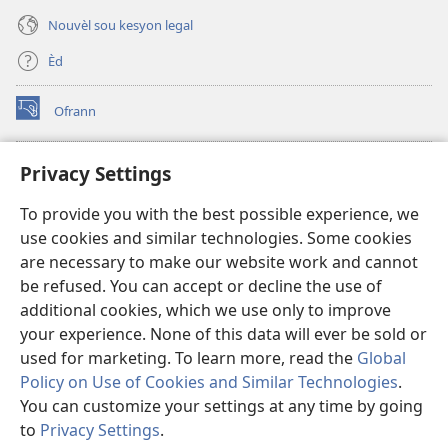
Nouvèl sou kesyon legal
Èd
Ofrann
(opens
new
window)
Bibliyotèk sou Entènèt
Privacy Settings
(opens
new
®
JW Hub
To provide you with the best possible experience, we
window)
(opens
use cookies and similar technologies. Some cookies
new
JW Library
window)
are necessary to make our website work and cannot
be refused. You can accept or decline the use of
Watchtower Library
additional cookies, which we use only to improve
your experience. None of this data will ever be sold or
used for marketing. To learn more, read the
Global
Policy on Use of Cookies and Similar Technologies
.
You can customize your settings at any time by going
Copyright
© 2026 Watch Tower Bible and Tract Society of Pennsylvania.
RÈG POU W KA ITILIZE L
|
RÈG SOU ENFÒMASYON KONFIDANSYÈL
|
to
Privacy Settings
.
PARAMÈT KONFIDANSYALITE