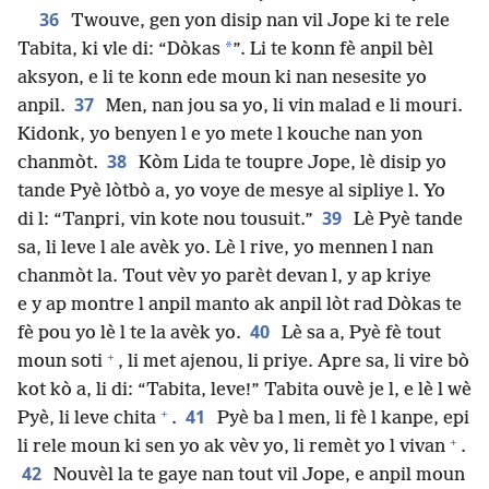
36
Twouve, gen yon disip nan vil Jope ki te rele
*
Tabita, ki vle di: “Dòkas
”. Li te konn fè anpil bèl
aksyon, e li te konn ede moun ki nan nesesite yo
37
anpil.
Men, nan jou sa yo, li vin malad e li mouri.
Kidonk, yo benyen l e yo mete l kouche nan yon
38
chanmòt.
Kòm Lida te toupre Jope, lè disip yo
tande Pyè lòtbò a, yo voye de mesye al sipliye l. Yo
39
di l: “Tanpri, vin kote nou tousuit.”
Lè Pyè tande
sa, li leve l ale avèk yo. Lè l rive, yo mennen l nan
chanmòt la. Tout vèv yo parèt devan l, y ap kriye
e y ap montre l anpil manto ak anpil lòt rad Dòkas te
40
fè pou yo lè l te la avèk yo.
Lè sa a, Pyè fè tout
+
moun soti
, li met ajenou, li priye. Apre sa, li vire bò
kot kò a, li di: “Tabita, leve!” Tabita ouvè je l, e lè l wè
+
41
Pyè, li leve chita
.
Pyè ba l men, li fè l kanpe, epi
+
li rele moun ki sen yo ak vèv yo, li remèt yo l vivan
.
42
Nouvèl la te gaye nan tout vil Jope, e anpil moun