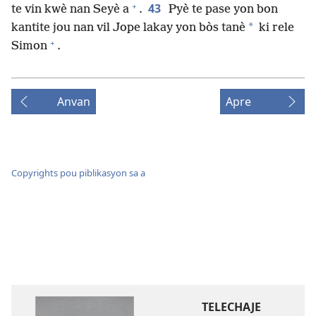
+
43
te vin kwè nan Seyè a
.
Pyè te pase yon bon
*
kantite jou nan vil Jope lakay yon bòs tanè
ki rele
+
Simon
.
Anvan
Apre
Copyrights pou piblikasyon sa a
TELECHAJE