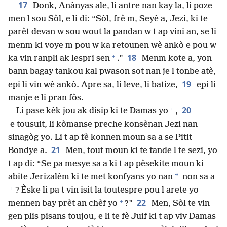
17
Donk, Anànyas ale, li antre nan kay la, li poze
men l sou Sòl, e li di: “Sòl, frè m, Seyè a, Jezi, ki te
parèt devan w sou wout la pandan w t ap vini an, se li
menm ki voye m pou w ka retounen wè ankò e pou w
+
18
ka vin ranpli ak lespri sen
.”
Menm kote a, yon
bann bagay tankou kal pwason sot nan je l tonbe atè,
19
epi li vin wè ankò. Apre sa, li leve, li batize,
epi li
manje e li pran fòs.
+
20
Li pase kèk jou ak disip ki te Damas yo
,
e tousuit, li kòmanse preche konsènan Jezi nan
sinagòg yo. Li t ap fè konnen moun sa a se Pitit
21
Bondye a.
Men, tout moun ki te tande l te sezi, yo
t ap di: “Se pa mesye sa a ki t ap pèsekite moun ki
*
abite Jerizalèm ki te met konfyans yo nan
non sa a
+
? Èske li pa t vin isit la toutespre pou l arete yo
+
22
mennen bay prèt an chèf yo
?”
Men, Sòl te vin
gen plis pisans toujou, e li te fè Juif ki t ap viv Damas