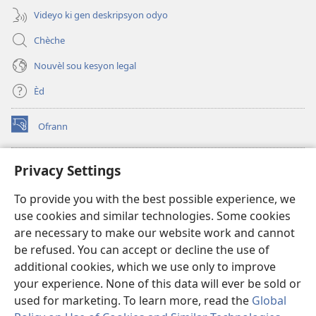
Videyo ki gen deskripsyon odyo
Chèche
Nouvèl sou kesyon legal
Èd
Ofrann
(opens
new
window)
Bibliyotèk sou Entènèt
Privacy Settings
(opens
new
®
JW Hub
To provide you with the best possible experience, we
window)
(opens
use cookies and similar technologies. Some cookies
new
JW Library
window)
are necessary to make our website work and cannot
be refused. You can accept or decline the use of
Watchtower Library
additional cookies, which we use only to improve
your experience. None of this data will ever be sold or
used for marketing. To learn more, read the
Global