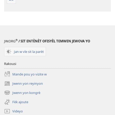
®
JW.ORG
/ SIT ENTÈNÈT OFISYÈL TEMWEN JEWOVA YO
Jan w vle sit la parèt
Rakousi
Mande pou yo vizite w
Jwenn yon reyinyon
(opens
new
Jwenn yon kongrè
(opens
window)
new
Fèk ajoute
window)
Videyo