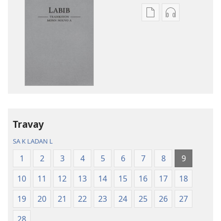
Opsyon
Opsyon
pou
pou
telechaje
telechaje
piblikasyon
anrejistrema
sou
odyo
fòma
yo
PDF
Labib
ak
—
EPUB
Tradiksyon
Travay
Labib
monn
—
nouvo
SA K LADAN L
Tradiksyon
a
1
2
3
4
5
6
7
8
9
monn
nouvo
10
11
12
13
14
15
16
17
18
a
19
20
21
22
23
24
25
26
27
28