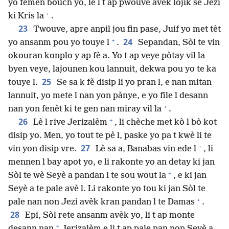
yo fèmen bouch yo, lè l t ap pwouve avèk lojik se Jezi
+
ki Kris la
.
23
Twouve, apre anpil jou fin pase, Juif yo met tèt
+
24
yo ansanm pou yo touye l
.
Sepandan, Sòl te vin
okouran konplo y ap fè a. Yo t ap veye pòtay vil la
byen veye, lajounen kou lannuit, dekwa pou yo te ka
25
touye l.
Se sa k fè disip li yo pran l, e nan mitan
lannuit, yo mete l nan yon pànye, e yo file l desann
+
nan yon fenèt ki te gen nan miray vil la
.
+
26
Lè l rive Jerizalèm
, li chèche met kò l bò kot
disip yo. Men, yo tout te pè l, paske yo pa t kwè li te
+
27
vin yon disip vre.
Lè sa a, Banabas vin ede l
, li
mennen l bay apot yo, e li rakonte yo an detay ki jan
+
Sòl te wè Seyè a pandan l te sou wout la
, e ki jan
Seyè a te pale avè l. Li rakonte yo tou ki jan Sòl te
+
pale nan non Jezi avèk kran pandan l te Damas
.
28
Epi, Sòl rete ansanm avèk yo, li t ap monte
*
desann nan
Jerizalèm e li t ap pale nan non Seyè a