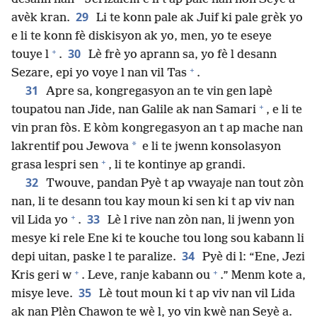
29
avèk kran.
Li te konn pale ak Juif ki pale grèk yo
e li te konn fè diskisyon ak yo, men, yo te eseye
+
30
touye l
.
Lè frè yo aprann sa, yo fè l desann
+
Sezare, epi yo voye l nan vil Tas
.
31
Apre sa, kongregasyon an te vin gen lapè
+
toupatou nan Jide, nan Galile ak nan Samari
, e li te
vin pran fòs. E kòm kongregasyon an t ap mache nan
*
lakrentif pou Jewova
e li te jwenn konsolasyon
+
grasa lespri sen
, li te kontinye ap grandi.
32
Twouve, pandan Pyè t ap vwayaje nan tout zòn
nan, li te desann tou kay moun ki sen ki t ap viv nan
+
33
vil Lida yo
.
Lè l rive nan zòn nan, li jwenn yon
mesye ki rele Ene ki te kouche tou long sou kabann li
34
depi uitan, paske l te paralize.
Pyè di l: “Ene, Jezi
+
+
Kris geri w
. Leve, ranje kabann ou
.” Menm kote a,
35
misye leve.
Lè tout moun ki t ap viv nan vil Lida
ak nan Plèn Chawon te wè l, yo vin kwè nan Seyè a.