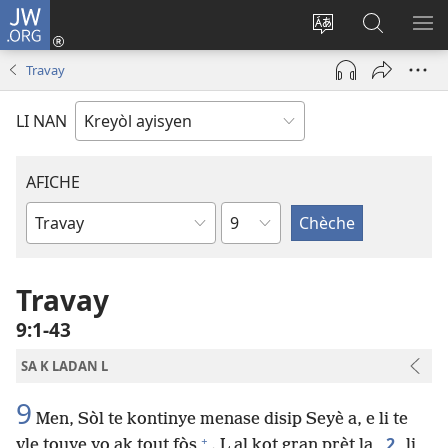
JW.ORG
Konekte
(opens
Chanje
Fè
AF
new
lang
rechèch
ME
Travay
window)
sit
sou
A
la
JW.ORG
LI NAN
AFICHE
chapit
Liv
Labib
Travay
9​:​1-43
SA K LADAN L
9
Men, Sòl te kontinye menase disip Seyè a, e li te
+
2
vle touye yo ak tout fòs
. L al kot gran prèt la,
li