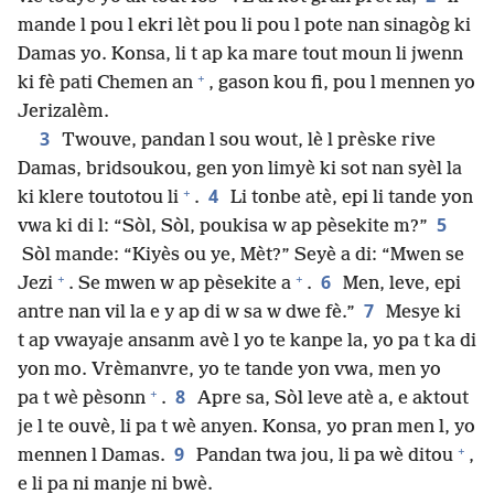
mande l pou l ekri lèt pou li pou l pote nan sinagòg ki
Damas yo. Konsa, li t ap ka mare tout moun li jwenn
+
ki fè pati Chemen an
, gason kou fi, pou l mennen yo
Jerizalèm.
3
Twouve, pandan l sou wout, lè l prèske rive
Damas, bridsoukou, gen yon limyè ki sot nan syèl la
+
4
ki klere toutotou li
.
Li tonbe atè, epi li tande yon
5
vwa ki di l: “Sòl, Sòl, poukisa w ap pèsekite m?”
Sòl mande: “Kiyès ou ye, Mèt?” Seyè a di: “Mwen se
+
+
6
Jezi
. Se mwen w ap pèsekite a
.
Men, leve, epi
7
antre nan vil la e y ap di w sa w dwe fè.”
Mesye ki
t ap vwayaje ansanm avè l yo te kanpe la, yo pa t ka di
yon mo. Vrèmanvre, yo te tande yon vwa, men yo
+
8
pa t wè pèsonn
.
Apre sa, Sòl leve atè a, e aktout
je l te ouvè, li pa t wè anyen. Konsa, yo pran men l, yo
+
9
mennen l Damas.
Pandan twa jou, li pa wè ditou
,
e li pa ni manje ni bwè.