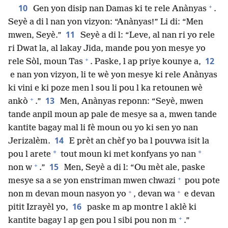
+
10
Gen yon disip nan Damas ki te rele Anànyas
.
Seyè a di l nan yon vizyon: “Anànyas!” Li di: “Men
11
mwen, Seyè.”
Seyè a di l: “Leve, al nan ri yo rele
ri Dwat la, al lakay Jida, mande pou yon mesye yo
+
12
rele Sòl, moun Tas
. Paske, l ap priye kounye a,
e nan yon vizyon, li te wè yon mesye ki rele Anànyas
ki vini e ki poze men l sou li pou l ka retounen wè
+
13
ankò
.”
Men, Anànyas reponn: “Seyè, mwen
tande anpil moun ap pale de mesye sa a, mwen tande
kantite bagay mal li fè moun ou yo ki sen yo nan
14
Jerizalèm.
E prèt an chèf yo ba l pouvwa isit la
*
*
pou l arete
tout moun ki met konfyans yo nan
+
15
non w
.”
Men, Seyè a di l: “Ou mèt ale, paske
+
mesye sa a se yon enstriman mwen chwazi
pou pote
+
+
non m devan moun nasyon yo
, devan wa
e devan
16
pitit Izrayèl yo,
paske m ap montre l aklè ki
+
kantite bagay l ap gen pou l sibi pou non m
.”