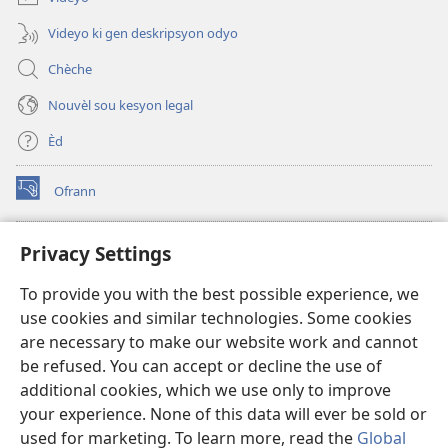
Videyo ki gen deskripsyon odyo
Chèche
Nouvèl sou kesyon legal
Èd
Ofrann
(opens
new
window)
Bibliyotèk sou Entènèt
Privacy Settings
(opens
new
®
JW Hub
To provide you with the best possible experience, we
window)
(opens
use cookies and similar technologies. Some cookies
new
JW Library
window)
are necessary to make our website work and cannot
be refused. You can accept or decline the use of
Watchtower Library
additional cookies, which we use only to improve
your experience. None of this data will ever be sold or
used for marketing. To learn more, read the
Global