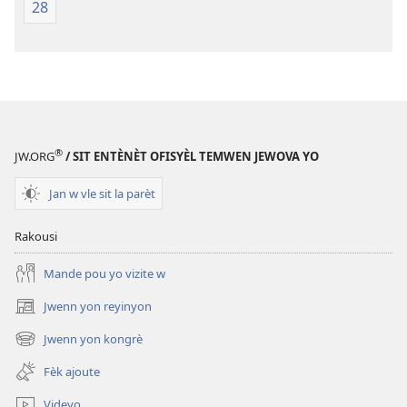
28
®
JW.ORG
/ SIT ENTÈNÈT OFISYÈL TEMWEN JEWOVA YO
Jan w vle sit la parèt
Rakousi
Mande pou yo vizite w
Jwenn yon reyinyon
(opens
new
Jwenn yon kongrè
(opens
window)
new
Fèk ajoute
window)
Videyo