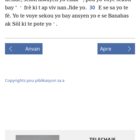
+
30
*
bay
frè ki t ap viv nan Jide yo.
E se sa yo te
fè. Yo te voye sekou yo bay ansyen yo e se Banabas
+
ak Sòl ki te pote yo
.
Anvan
Apre
Copyrights pou piblikasyon sa a
TELECHAJE