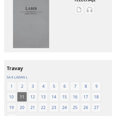
Opsyon
Opsyon
pou
pou
telechaje
telechaje
piblikasyon
anrejistrema
sou
odyo
fòma
yo
PDF
Labib
ak
—
EPUB
Tradiksyon
Travay
Labib
monn
—
nouvo
SA K LADAN L
Tradiksyon
a
1
2
3
4
5
6
7
8
9
monn
nouvo
10
11
12
13
14
15
16
17
18
a
19
20
21
22
23
24
25
26
27