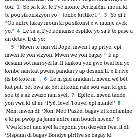
2
tou.
Se sa k fè, lè Pyè monte Jerizalèm, moun ki
+
3
*
te pou sikonsizyon yo
tonbe kritike l
.
Yo di l:
“Ou antre lakay moun ki pa sikonsi e w manje avèk
4
yo.”
Lè sa a, Pyè kòmanse esplike yo sa k te pase a
an detay, li di yo:
5
“Mwen te nan vil Jope, mwen t ap priye, epi
*
mwen fè yon vizyon. Mwen wè yon bagay
k ap
desann sot nan syèl la, li tankou yon gwo twal len yo
kenbe nan kat pwent pandan y ap desann li, e li rive
+
6
jis bò kote m
.
Lè m gad anndan l, mwen wè bèt
kat pat, bèt bwa ak bèt ki konn rale sou vant ki gen
7
sou tè a ak zwazo nan syèl.
Epitou, mwen tande
8
yon vwa ki di m: ‘Pyè, leve! Touye, epi manje!’
Men, mwen di: ‘Non, Mèt! Paske, bagay ki kontamine
9
e ki pa pwòp pa janm antre nan bouch mwen.’
Vwa ki sot nan syèl la reponn yon dezyèm fwa, li di:
‘Sispann di bagay Bondye pirifye se bagay ki