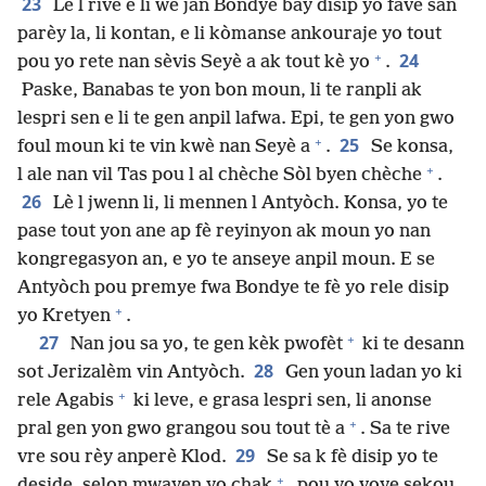
23
Lè l rive e li wè jan Bondye bay disip yo favè san
parèy la, li kontan, e li kòmanse ankouraje yo tout
+
24
pou yo rete nan sèvis Seyè a ak tout kè yo
.
Paske, Banabas te yon bon moun, li te ranpli ak
lespri sen e li te gen anpil lafwa. Epi, te gen yon gwo
+
25
foul moun ki te vin kwè nan Seyè a
.
Se konsa,
+
l ale nan vil Tas pou l al chèche Sòl byen chèche
.
26
Lè l jwenn li, li mennen l Antyòch. Konsa, yo te
pase tout yon ane ap fè reyinyon ak moun yo nan
kongregasyon an, e yo te anseye anpil moun. E se
Antyòch pou premye fwa Bondye te fè yo rele disip
+
yo Kretyen
.
+
27
Nan jou sa yo, te gen kèk pwofèt
ki te desann
28
sot Jerizalèm vin Antyòch.
Gen youn ladan yo ki
+
rele Agabis
ki leve, e grasa lespri sen, li anonse
+
pral gen yon gwo grangou sou tout tè a
. Sa te rive
29
vre sou rèy anperè Klod.
Se sa k fè disip yo te
+
deside, selon mwayen yo chak
, pou yo voye sekou