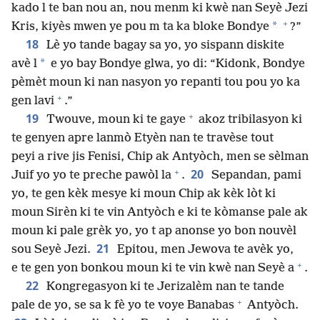
kado l te ban nou an, nou menm ki kwè nan Seyè Jezi
+
*
Kris, kiyès mwen ye pou m ta ka bloke Bondye
?”
18
Lè yo tande bagay sa yo, yo sispann diskite
*
avè l
e yo bay Bondye glwa, yo di: “Kidonk, Bondye
pèmèt moun ki nan nasyon yo repanti tou pou yo ka
+
gen lavi
.”
+
19
Twouve, moun ki te gaye
akoz tribilasyon ki
te genyen apre lanmò Etyèn nan te travèse tout
peyi a rive jis Fenisi, Chip ak Antyòch, men se sèlman
+
20
Juif yo yo te preche pawòl la
.
Sepandan, pami
yo, te gen kèk mesye ki moun Chip ak kèk lòt ki
moun Sirèn ki te vin Antyòch e ki te kòmanse pale ak
moun ki pale grèk yo, yo t ap anonse yo bon nouvèl
21
sou Seyè Jezi.
Epitou, men Jewova te avèk yo,
+
e te gen yon bonkou moun ki te vin kwè nan Seyè a
.
22
Kongregasyon ki te Jerizalèm nan te tande
+
pale de yo, se sa k fè yo te voye Banabas
Antyòch.