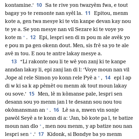
10
kontamine.’
Sa te rive yon twazyèm fwa, e tout
11
bagay yo te remonte nan syèl la.
Epitou, menm
kote a, gen twa mesye ki te vin kanpe devan kay nou
te ye a. Se yon mesye nan vil Sezare ki te voye yo
+
12
kote m
.
Epi, lespri sen di m pou m ale avèk yo
e pou m pa gen okenn dout. Men, sis frè sa yo te ale
avè m tou. E nou te antre lakay mesye a.
13
“Li rakonte nou li te wè yon zanj ki te kanpe
anndan lakay li, epi zanj lan di l: ‘Voye moun nan vil
+
14
Jope al rele Simon yo konn rele Pyè a
,
epi l ap
di w ki sa k ap pèmèt ou menm ak tout moun lakay
15
ou sove.’
Men, lè m kòmanse pale, lespri sen
desann sou yo menm jan l te desann sou nou tou
+
16
okòmansman an
.
Lè sa a, mwen vin sonje
pawòl Seyè a te konn di a: ‘Jan, bò kote pa l, te batize
+
moun nan dlo
, men nou menm, y ap batize nou nan
+
17
lespri sen
.’
Kidonk, si Bondye ba yo menm