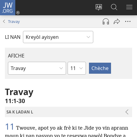
JW.ORG
Konekte
(opens
Chanje
Fè
AF
new
lang
rechèch
ME
Travay
window)
sit
sou
A
la
JW.ORG
LI NAN
AFICHE
chapit
Liv
Labib
Travay
11​:​1-30
SA K LADAN L
11
Twouve, apot yo ak frè ki te Jide yo vin aprann
moun ki nan nasyon yo te resevwa pawòl Bondye a