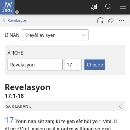
JW.ORG
Konekte
(opens
Chanje
Fè
AF
new
lang
rechèch
ME
Revelasyon
window)
sit
sou
A
la
JW.ORG
LI NAN
AFICHE
chapit
Liv
Labib
Revelasyon
17​:​1-18
SA K LADAN L
17
+
Youn nan sèt zanj ki te gen sèt bòl yo
vini, li
di m: “Vini, mwen pral montre w jijman yo pral