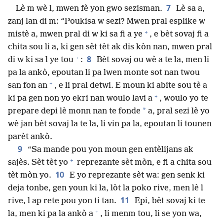
7
Lè m wè l, mwen fè yon gwo sezisman.
Lè sa a,
zanj lan di m: “Poukisa w sezi? Mwen pral esplike w
+
mistè a, mwen pral di w ki sa fi a ye
, e bèt sovaj fi a
chita sou li a, ki gen sèt tèt ak dis kòn nan, mwen pral
+
8
di w ki sa l ye tou
:
Bèt sovaj ou wè a te la, men li
pa la ankò, epoutan li pa lwen monte sot nan twou
+
san fon an
, e li pral detwi. E moun ki abite sou tè a
+
ki pa gen non yo ekri nan woulo lavi a
, woulo yo te
*
prepare depi lè monn nan te fonde
a, pral sezi lè yo
wè jan bèt sovaj la te la, li vin pa la, epoutan li tounen
parèt ankò.
9
“Sa mande pou yon moun gen entèlijans ak
+
sajès. Sèt tèt yo
reprezante sèt mòn, e fi a chita sou
10
tèt mòn yo.
E yo reprezante sèt wa: gen senk ki
deja tonbe, gen youn ki la, lòt la poko rive, men lè l
11
rive, l ap rete pou yon ti tan.
Epi, bèt sovaj ki te
+
la, men ki pa la ankò a
, li menm tou, li se yon wa,