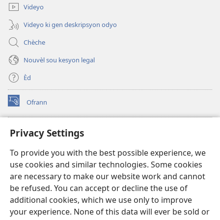
Videyo
Videyo ki gen deskripsyon odyo
Chèche
Nouvèl sou kesyon legal
Èd
Ofrann
(opens
new
window)
Bibliyotèk sou Entènèt
Privacy Settings
(opens
new
®
JW Hub
To provide you with the best possible experience, we
window)
(opens
use cookies and similar technologies. Some cookies
new
JW Library
window)
are necessary to make our website work and cannot
be refused. You can accept or decline the use of
Watchtower Library
additional cookies, which we use only to improve
your experience. None of this data will ever be sold or