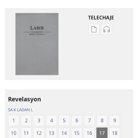
TELECHAJE
Opsyon
Opsyon
pou
pou
telechaje
telechaje
piblikasyon
anrejistrema
sou
odyo
fòma
yo
PDF
Labib
ak
—
EPUB
Tradiksyon
Revelasyon
Labib
monn
—
nouvo
SA K LADAN L
Tradiksyon
a
1
2
3
4
5
6
7
8
9
monn
nouvo
10
11
12
13
14
15
16
17
18
a