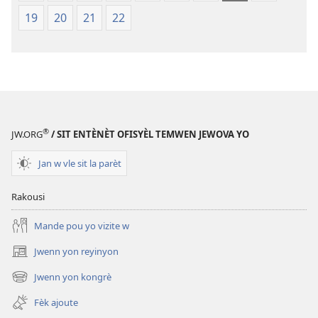
19
20
21
22
®
JW.ORG
/ SIT ENTÈNÈT OFISYÈL TEMWEN JEWOVA YO
Jan w vle sit la parèt
Rakousi
Mande pou yo vizite w
Jwenn yon reyinyon
(opens
new
Jwenn yon kongrè
(opens
window)
new
Fèk ajoute
window)