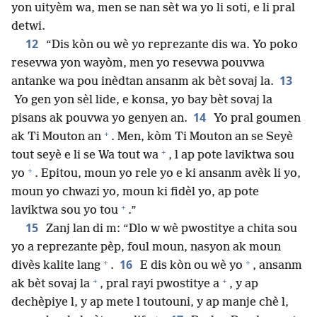
yon uityèm wa, men se nan sèt wa yo li soti, e li pral
detwi.
12
“Dis kòn ou wè yo reprezante dis wa. Yo poko
resevwa yon wayòm, men yo resevwa pouvwa
13
antanke wa pou inèdtan ansanm ak bèt sovaj la.
Yo gen yon sèl lide, e konsa, yo bay bèt sovaj la
14
pisans ak pouvwa yo genyen an.
Yo pral goumen
+
ak Ti Mouton an
. Men, kòm Ti Mouton an se Seyè
+
tout seyè e li se Wa tout wa
, l ap pote laviktwa sou
+
yo
. Epitou, moun yo rele yo e ki ansanm avèk li yo,
moun yo chwazi yo, moun ki fidèl yo, ap pote
+
laviktwa sou yo tou
.”
15
Zanj lan di m: “Dlo w wè pwostitye a chita sou
yo a reprezante pèp, foul moun, nasyon ak moun
+
+
16
divès kalite lang
.
E dis kòn ou wè yo
, ansanm
+
+
ak bèt sovaj la
, pral rayi pwostitye a
, y ap
dechèpiye l, y ap mete l toutouni, y ap manje chè l,