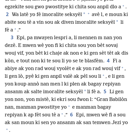
+
egzekite sou gwo pwostitye ki chita sou anpil dlo a
.
+
2
*
Wa latè yo fè imoralite seksyèl
avè l, e moun ki
*
abite sou tè a vin sou ak diven imoralite seksyèl
li
+
fè a
.”
3
Epi, pa mwayen lespri a, li mennen m nan yon
dezè. E mwen wè yon fi ki chita sou yon bèt sovaj
wouj vif, yon bèt ki chaje ak non e ki gen sèt tèt ak dis
4
kòn, e tout non ki te sou li yo se te blasfèm.
Fi a
+
abiye ak yon rad wouj vyolèt e ak yon rad wouj vif
,
+
li gen lò, pyè ki gen anpil valè ak pèl sou li
, e li gen
yon koup annò nan men l ki plen ak bagay repiyan
5
*
ansanm ak salte imoralite seksyèl
li fè a.
Li gen
yon non, yon mistè, ki ekri sou fwon l: “Gran Babilòn
+
nan, manman pwostitye yo
e manman bagay
+
6
repiyan k ap fèt sou tè a
.”
Epi, mwen wè fi a sou
ak san moun ki sen yo ansanm ak san temwen Jezi yo
+
.