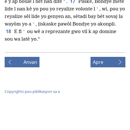
+
17
e y ap boule l nèt nan dife
.
Paske, Bondye mete
+
lide l nan kè yo pou yo reyalize volonte l
, wi, pou yo
reyalize sèl lide yo genyen an, sètadi bay bèt sovaj la
+
wayòm yo a
, jiskaske pawòl Bondye yo akonpli.
+
18
E fi
ou wè a reprezante gwo vil k ap domine
sou wa latè yo.”
Anvan
Apre
Copyrights pou piblikasyon sa a