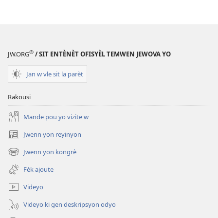
®
JW.ORG
/ SIT ENTÈNÈT OFISYÈL TEMWEN JEWOVA YO
Jan w vle sit la parèt
Rakousi
Mande pou yo vizite w
Jwenn yon reyinyon
(opens
new
Jwenn yon kongrè
(opens
window)
new
Fèk ajoute
window)
Videyo
Videyo ki gen deskripsyon odyo