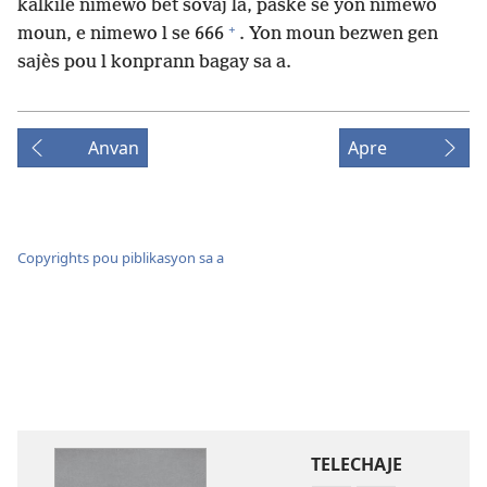
kalkile nimewo bèt sovaj la, paske se yon nimewo
+
moun, e nimewo l se 666
. Yon moun bezwen gen
sajès pou l konprann bagay sa a.
Anvan
Apre
Copyrights pou piblikasyon sa a
TELECHAJE