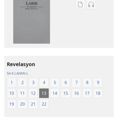
Opsyon
Opsyon
pou
pou
telechaje
telechaje
piblikasyon
anrejistrema
sou
odyo
fòma
yo
PDF
Labib
ak
—
EPUB
Tradiksyon
Revelasyon
Labib
monn
—
nouvo
SA K LADAN L
Tradiksyon
a
1
2
3
4
5
6
7
8
9
monn
nouvo
10
11
12
13
14
15
16
17
18
a
19
20
21
22