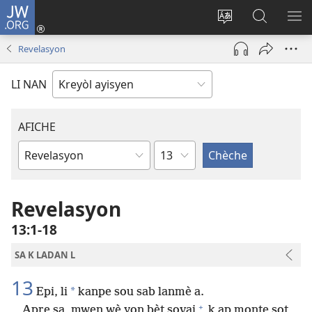
JW.ORG
Konekte
(opens
Chanje
Fè
AF
new
lang
rechèch
ME
Revelasyon
window)
sit
sou
A
la
JW.ORG
LI NAN
AFICHE
chapit
Liv
Labib
Revelasyon
13​:​1-18
SA K LADAN L
13
*
Epi, li
kanpe sou sab lanmè a.
+
Apre sa, mwen wè yon bèt sovaj
k ap monte sot