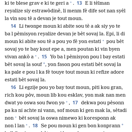
+
13
ki te blese grav e ki te geri a
.
E li tèlman
reyalize siy estrawòdinè, li menm fè dife sot nan syèl
la vin sou tè a devan je tout moun.
14
Li twonpe moun ki abite sou tè a ak siy yo te
ba l pèmisyon reyalize devan je bèt sovaj la. Epi, li di
+
moun ki abite sou tè a pou yo fè yon estati
pou bèt
sovaj yo te bay kout epe a, men poutan ki vin byen
+
15
vivan ankò a
.
Yo ba l pèmisyon pou l bay estati
*
bèt sovaj la souf
, yon fason pou estati bèt sovaj la
ka pale e pou l ka fè touye tout moun ki refize adore
estati bèt sovaj la.
16
Li egzije pou yo bay tout moun, piti kou gran,
rich kou pòv, moun lib kou esklav, yon mak nan men
+
17
dwat yo oswa sou fwon yo
,
dekwa pou pèsonn
pa ka ni achte ni vann, sof moun ki gen mak la, sètadi
+
non
bèt sovaj la oswa nimewo ki koresponn ak
+
18
*
non l lan
.
Se pou moun ki gen bon konprann