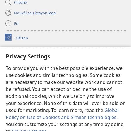
Chèche
Nouvèl sou kesyon legal
Èd
Ofrann
(opens
new
window)
Bibliyotèk sou Entènèt
Privacy Settings
(opens
new
®
JW Hub
To provide you with the best possible experience, we
window)
(opens
use cookies and similar technologies. Some cookies
new
JW Library
window)
are necessary to make our website work and cannot
be refused. You can accept or decline the use of
Watchtower Library
additional cookies, which we use only to improve
your experience. None of this data will ever be sold or
used for marketing. To learn more, read the
Global
Policy on Use of Cookies and Similar Technologies
.
You can customize your settings at any time by going
Copyright
© 2026 Watch Tower Bible and Tract Society of Pennsylvania.
RÈG POU W KA ITILIZE L
|
RÈG SOU ENFÒMASYON KONFIDANSYÈL
|