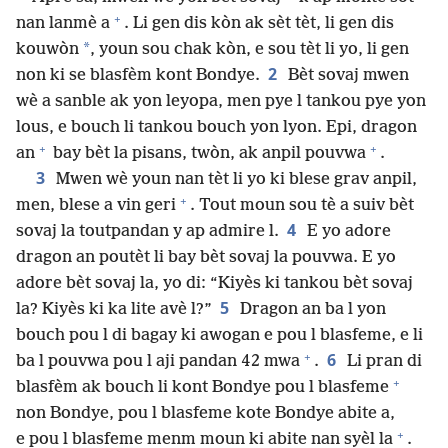
+
nan lanmè a
. Li gen dis kòn ak sèt tèt, li gen dis
*
kouwòn
, youn sou chak kòn, e sou tèt li yo, li gen
2
non ki se blasfèm kont Bondye.
Bèt sovaj mwen
wè a sanble ak yon leyopa, men pye l tankou pye yon
lous, e bouch li tankou bouch yon lyon. Epi, dragon
+
+
an
bay bèt la pisans, twòn, ak anpil pouvwa
.
3
Mwen wè youn nan tèt li yo ki blese grav anpil,
+
men, blese a vin geri
. Tout moun sou tè a suiv bèt
4
sovaj la toutpandan y ap admire l.
E yo adore
dragon an poutèt li bay bèt sovaj la pouvwa. E yo
adore bèt sovaj la, yo di: “Kiyès ki tankou bèt sovaj
5
la? Kiyès ki ka lite avè l?”
Dragon an ba l yon
bouch pou l di bagay ki awogan e pou l blasfeme, e li
+
6
ba l pouvwa pou l aji pandan 42 mwa
.
Li pran di
+
blasfèm ak bouch li kont Bondye pou l blasfeme
non Bondye, pou l blasfeme kote Bondye abite a,
+
e pou l blasfeme menm moun ki abite nan syèl la
.