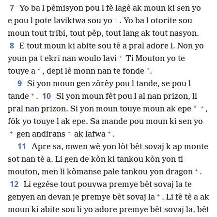
7
Yo ba l pèmisyon pou l fè lagè ak moun ki sen yo
+
e pou l pote laviktwa sou yo
. Yo ba l otorite sou
moun tout tribi, tout pèp, tout lang ak tout nasyon.
8
E tout moun ki abite sou tè a pral adore l. Non yo
+
youn pa t ekri nan woulo lavi
Ti Mouton yo te
+
*
touye a
, depi lè monn nan te fonde
.
9
Si yon moun gen zòrèy pou l tande, se pou l
+
10
tande
.
Si yon moun fèt pou l al nan prizon, li
+
*
pral nan prizon. Si yon moun touye moun ak epe
,
fòk yo touye l ak epe. Sa mande pou moun ki sen yo
+
+
+
gen andirans
ak lafwa
.
11
Apre sa, mwen wè yon lòt bèt sovaj k ap monte
sot nan tè a. Li gen de kòn ki tankou kòn yon ti
+
mouton, men li kòmanse pale tankou yon dragon
.
12
Li egzèse tout pouvwa premye bèt sovaj la te
+
genyen an devan je premye bèt sovaj la
. Li fè tè a ak
moun ki abite sou li yo adore premye bèt sovaj la, bèt