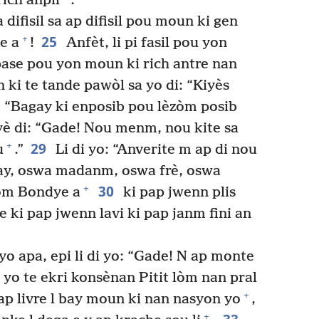
 rich anpil
.
la difisil sa ap difisil pou moun ki gen
25
+
e a
!
Anfèt, li pi fasil pou yon
pase pou yon moun ki rich antre nan
ki te tande pawòl sa yo di: “Kiyès
: “Bagay ki enposib pou lèzòm posib
yè di: “Gade! Nou menm, nou kite sa
29
+
u
.”
Li di yo: “Anverite m ap di nou
kay, oswa madanm, oswa frè, oswa
30
+
yòm Bondye a
ki pap jwenn plis
e ki pap jwenn lavi ki pap janm fini an
 yo apa, epi li di yo: “Gade! N ap monte
yo te ekri konsènan Pitit lòm nan pral
+
ap livre l bay moun ki nan nasyon yo
,
+