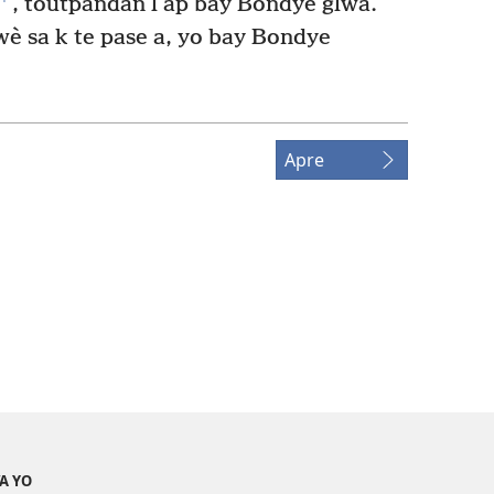
, toutpandan l ap bay Bondye glwa.
 wè sa k te pase a, yo bay Bondye
Apre
A YO