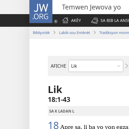
JW.ORG
Temwen Jewova yo
AKÈY
SA BIB LA ANS
Bibliyotèk
Labib sou Entènèt
Tradiksyon monn
AFICHE
Liv
Labib
Lik
18​:​1-43
SA K LADAN L
18
Apre sa, li ba yo yon egz