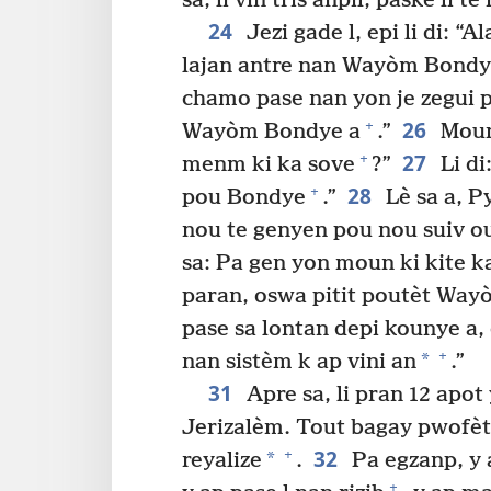
sa, li vin tris anpil, paske li te
24
Jezi gade l, epi li di: “A
lajan antre nan Wayòm Bondy
chamo pase nan yon je zegui 
26
+
Wayòm Bondye a
.”
Moun 
27
+
menm ki ka sove
?”
Li di
28
+
pou Bondye
.”
Lè sa a, P
nou te genyen pou nou suiv o
sa: Pa gen yon moun ki kite 
paran, oswa pitit poutèt Wa
pase sa lontan depi kounye a, 
+
*
nan sistèm k ap vini an
.”
31
Apre sa, li pran 12 apot
Jerizalèm. Tout bagay pwofèt 
32
+
*
reyalize
.
Pa egzanp, y 
+