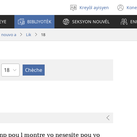
Kreyòl ayisyen
Kone
Chwazi
(op
lang
ne
EYE
BIBLIYOTÈK
SEKSYON NOUVÈL
EN
nan
wi
 nouvo a
Lik
18
chapit
anp pou l montre yo nesesite pou yo