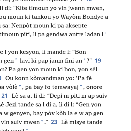
li di: “Kite timoun yo vin jwenn mwen,
 pou moun ki tankou yo Wayòm Bondye a
 sa: Nenpòt moun ki pa aksepte
+
moun piti, li pa gendwa antre ladan l
e l yon kesyon, li mande l: “Bon
19
+
*
m gen
lavi ki pap janm fini an
?”
bon? Pa gen yon moun ki bon, yon sèl
0
Ou konn kòmandman yo: ‘Pa fè
+
+
pa vòlè
, pa bay fo temwayaj
, onore
21
Lè sa a, li di: “Depi m piti m ap suiv
è Jezi tande sa l di a, li di l: “Gen yon
a w genyen, bay pòv kòb la e w ap gen
23
+
, vin suiv mwen
.”
Lè misye tande
+