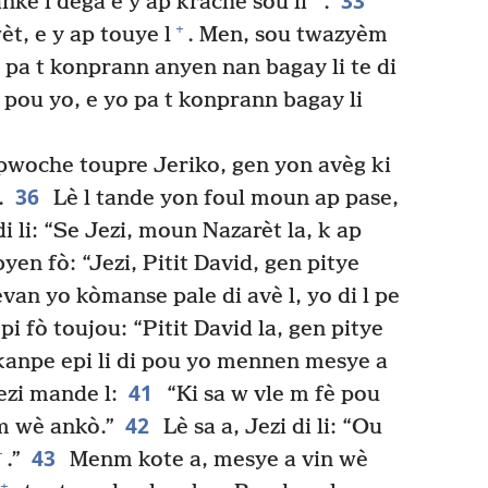
33
nke l dega e y ap krache sou li
.
+
èt, e y ap touye l
. Men, sou twazyèm
pa t konprann anyen nan bagay li te di
è pou yo, e yo pa t konprann bagay li
pwoche toupre Jeriko, gen yon avèg ki
36
.
Lè l tande yon foul moun ap pase,
i li: “Se Jezi, moun Nazarèt la, k ap
yen fò: “Jezi, Pitit David, gen pitye
van yo kòmanse pale di avè l, yo di l pe
pi fò toujou: “Pitit David la, gen pitye
 kanpe epi li di pou yo mennen mesye a
41
Jezi mande l:
“Ki sa w vle m fè pou
42
m wè ankò.”
Lè sa a, Jezi di li: “Ou
43
+
.”
Menm kote a, mesye a vin wè
+