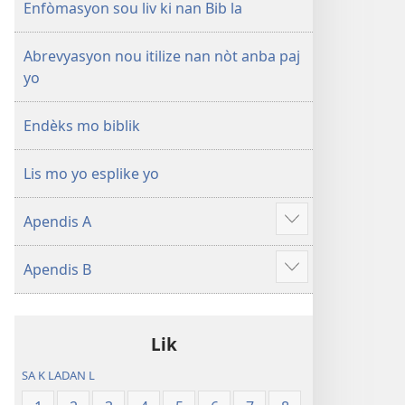
a
Enfòmasyon sou liv ki nan Bib la
Abrevyasyon nou itilize nan nòt anba paj
yo
Endèks mo biblik
Lis mo yo esplike yo
Apendis A
Show
more
Apendis B
Show
more
Lik
SA K LADAN L