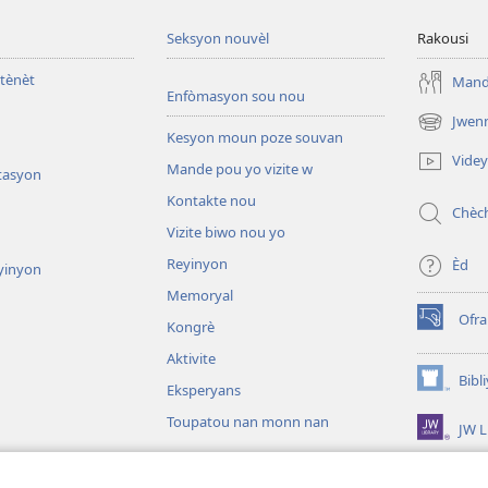
Seksyon nouvèl
Rakousi
tènèt
Mande
Enfòmasyon sou nou
Jwen
(opens
Kesyon moun poze souvan
new
Vide
Mande pou yo vizite w
window)
tasyon
Kontakte nou
Chèc
Vizite biwo nou yo
Reyinyon
Èd
yinyon
Memoryal
Ofr
Kongrè
(opens
new
Aktivite
window)
Bibl
Eksperyans
(opens
new
Toupatou nan monn nan
JW L
window)