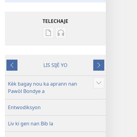
TELECHAJE
Opsyon
Opsyon
pou
pou
telechaje
telechaje
piblikasyon
anrejistreman
LIS SIJÈ YO
sou
odyo
Anvan
Apre
fòma
yo
PDF
Labib
Kèk bagay nou ka aprann nan
Show
ak
—
Pawòl Bondye a
more
EPUB
Tradiksyon
Labib
monn
Entwodiksyon
—
nouvo
Tradiksyon
a
Liv ki gen nan Bib la
monn
nouvo