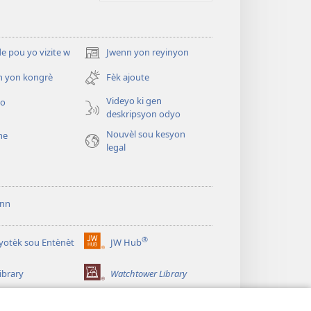
 pou yo vizite w
Jwenn yon reyinyon
(opens
new
n yon kongrè
Fèk ajoute
window)
Videyo ki gen
yo
deskripsyon odyo
Nouvèl sou kesyon
he
legal
ann
®
iyotèk sou Entènèt
JW Hub
(opens
new
ibrary
Watchtower Library
window)