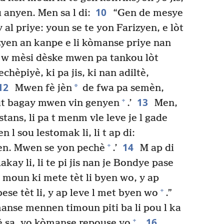
10
 anyen. Men sa l di:
“Gen de mesye
 al priye: youn se te yon Farizyen, e lòt
yen an kanpe e li kòmanse priye nan
di w mèsi dèske mwen pa tankou lòt
èpiyè, ki pa jis, ki nan adiltè,
12
*
Mwen fè jèn
de fwa pa semèn,
13
+
t bagay mwen vin genyen
.’
Men,
tans, li pa t menm vle leve je l gade
n l sou lestomak li, li t ap di:
14
+
en. Mwen se yon pechè
.’
M ap di
kay li, li te pi jis nan je Bondye pase
 moun ki mete tèt li byen wo, y ap
+
ese tèt li, y ap leve l met byen wo
.”
nse mennen timoun piti ba li pou l ka
16
+
è sa, yo kòmanse repouse yo
.