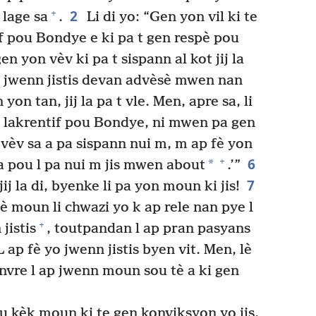
2
+
 lage sa
.
Li di yo: “Gen yon vil ki te
tif pou Bondye e ki pa t gen respè pou
en yon vèv ki pa t sispann al kot jij la
 m jwenn jistis devan advèsè mwen nan
on tan, jij la pa t vle. Men, apre sa, li
n lakrentif pou Bondye, ni mwen pa gen
èv sa a pa sispann nui m, m ap fè yon
6
+
*
a pou l pa nui m jis mwen about
.’”
7
ij la di, byenke li pa yon moun ki jis!
 moun li chwazi yo k ap rele nan pye l
+
jistis
, toutpandan l ap pran pasyans
 ap fè yo jwenn jistis byen vit. Men, lè
anvre l ap jwenn moun sou tè a ki gen
u kèk moun ki te gen konviksyon yo jis,