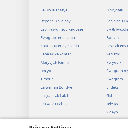
Sa Bib la anseye
Bibliyotèk
Repons Bib la bay
Labib sou En
Esplikasyon sou kèk vèsè
Liv & bwochi
Pwogram etid Labib
Bwochi
Zouti pou etidye Labib
Feyè ak envi
Lapè ak kè kontan
Seri atik
Maryaj ak Fanmi
Peryodik
Jèn yo
Pwogram re
Timoun
Pwogram
Lafwa nan Bondye
Endèks
Lasyans ak Labib
Gid
Listwa ak Labib
Tele JW
Videyo
Mizik
Privacy Settings