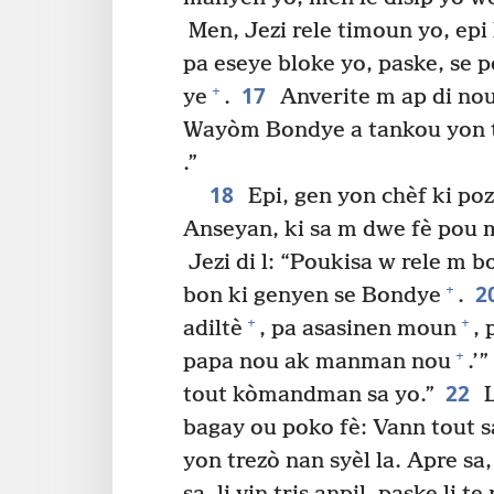
Men, Jezi rele timoun yo, epi 
pa eseye bloke yo, paske, se
17
+
ye
.
Anverite m ap di nou
Wayòm Bondye a tankou yon ti
.”
18
Epi, gen yon chèf ki poz
Anseyan, ki sa m dwe fè pou 
Jezi di l: “Poukisa w rele m 
2
+
bon ki genyen se Bondye
.
+
+
adiltè
, pa asasinen moun
, 
+
papa nou ak manman nou
.’”
22
tout kòmandman sa yo.”
L
bagay ou poko fè: Vann tout s
yon trezò nan syèl la. Apre sa