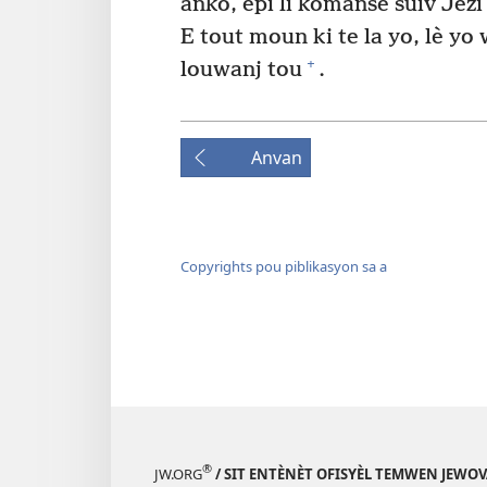
ankò, epi li kòmanse suiv Jezi
E tout moun ki te la yo, lè yo
+
louwanj tou
.
Anvan
Copyrights pou piblikasyon sa a
®
JW.ORG
/ SIT ENTÈNÈT OFISYÈL TEMWEN JEWOV