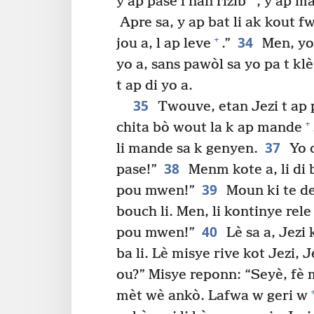
y ap pase l nan rizib
, y ap ma
Apre sa, y ap bat li ak kout fw
34
+
jou a, l ap leve
.”
Men, yo 
yo a, sans pawòl sa yo pa t kl
t ap di yo a.
35
Twouve, etan Jezi t ap 
+
chita bò wout la k ap mande
37
li mande sa k genyen.
Yo d
38
pase!”
Menm kote a, li di b
39
pou mwen!”
Moun ki te de
bouch li. Men, li kontinye rele 
40
pou mwen!”
Lè sa a, Jezi
ba li. Lè misye rive kot Jezi, 
ou?” Misye reponn: “Seyè, fè 
mèt wè ankò. Lafwa w geri w