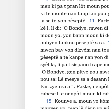
men ki pa t pran lòt moun pou
ki te monte nan tanp lan pou y
11
la se te yon pèseptè.
Fariz
kè l, li di: ‘O Bondye, mwen 
moun yo, yon bann moun ki dech
oubyen tankou pèseptè sa a.
mwen bay yon dizyèm nan tou
pèseptè a te kanpe nan yon dis
syèl la, li pa t sispann frape me
‘O Bondye, gen pitye pou mw
nou sa: Lè mesye sa a desann la
+
Farizyen sa a
. Paske, nenpòt
rabese l, e nenpòt moun ki rab
15
Kounye a, moun yo kòma
manyen yo, men lè disip yo w