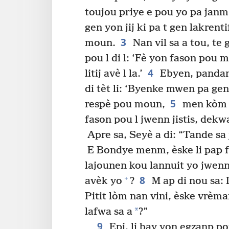
toujou priye e pou yo pa janm
gen yon jij ki pa t gen lakren
3
moun.
Nan vil sa a tou, te g
pou l di l: ‘Fè yon fason pou
4
litij avè l la.’
Ebyen, pandan y
di tèt li: ‘Byenke mwen pa ge
5
respè pou moun,
men kòm v
fason pou l jwenn jistis, dekw
Apre sa, Seyè a di: “Tande sa j
E Bondye menm, èske li pap fè
lajounen kou lannuit yo jwenn 
8
+
avèk yo
?
M ap di nou sa: L
Pitit lòm nan vini, èske vrèm
*
lafwa sa a
?”
9
Epi, li bay yon egzanp po