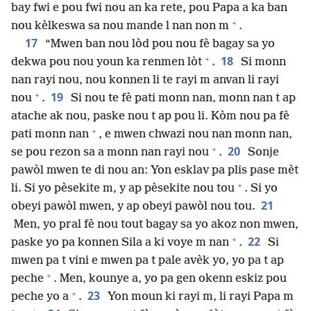
bay fwi e pou fwi nou an ka rete, pou Papa a ka ban
+
nou kèlkeswa sa nou mande l nan non m
.
17
“Mwen ban nou lòd pou nou fè bagay sa yo
+
18
dekwa pou nou youn ka renmen lòt
.
Si monn
nan rayi nou, nou konnen li te rayi m anvan li rayi
+
19
nou
.
Si nou te fè pati monn nan, monn nan t ap
atache ak nou, paske nou t ap pou li. Kòm nou pa fè
+
pati monn nan
, e mwen chwazi nou nan monn nan,
+
20
se pou rezon sa a monn nan rayi nou
.
Sonje
pawòl mwen te di nou an: Yon esklav pa plis pase mèt
+
li. Si yo pèsekite m, y ap pèsekite nou tou
. Si yo
21
obeyi pawòl mwen, y ap obeyi pawòl nou tou.
Men, yo pral fè nou tout bagay sa yo akoz non mwen,
+
22
paske yo pa konnen Sila a ki voye m nan
.
Si
mwen pa t vini e mwen pa t pale avèk yo, yo pa t ap
+
peche
. Men, kounye a, yo pa gen okenn eskiz pou
+
23
peche yo a
.
Yon moun ki rayi m, li rayi Papa m