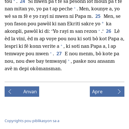
+
24
tou
.
Si mwen pa t fè sa pèsonn lòt moun pa t fè
+
nan mitan yo, yo pa t ap peche
. Men, kounye a, yo
25
wè sa m fè e yo rayi ni mwen ni Papa m.
Men, se
*
yon fason pou pawòl ki nan Ekriti sakre yo
ka
+
26
akonpli, pawòl ki di: ‘Yo rayi m san rezon
.’
Lè
èd la vini, èd m ap voye pou nou ki soti bò kot Papa a,
+
lespri ki fè konn verite a
, ki soti nan Papa a, l ap
+
27
temwaye pou mwen
.
E nou menm, bò kote pa
+
nou, nou dwe bay temwayaj
, paske nou ansanm
avè m depi okòmansman.
Anvan
Apre
Copyrights pou piblikasyon sa a