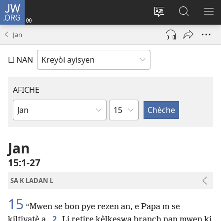
JW.ORG
Konekte
(opens
Chanje
Fè
AF
new
lang
rechèch
ME
Jan
window)
sit
sou
A
la
JW.ORG
LI NAN
AFICHE
chapit
Liv
Labib
Jan
15​:​1-27
SA K LADAN L
15
“Mwen se bon pye rezen an, e Papa m se
2
kiltivatè a.
Li retire kèlkeswa branch nan mwen ki