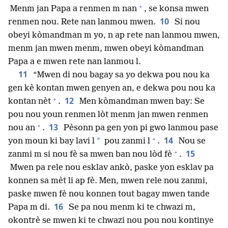
+
Menm jan Papa a renmen m nan
, se konsa mwen
10
renmen nou. Rete nan lanmou mwen.
Si nou
obeyi kòmandman m yo, n ap rete nan lanmou mwen,
menm jan mwen menm, mwen obeyi kòmandman
Papa a e mwen rete nan lanmou l.
11
“Mwen di nou bagay sa yo dekwa pou nou ka
gen kè kontan mwen genyen an, e dekwa pou nou ka
+
12
kontan nèt
.
Men kòmandman mwen bay: Se
pou nou youn renmen lòt menm jan mwen renmen
+
13
nou an
.
Pèsonn pa gen yon pi gwo lanmou pase
+
14
*
yon moun ki bay lavi l
pou zanmi l
.
Nou se
+
15
zanmi m si nou fè sa mwen ban nou lòd fè
.
Mwen pa rele nou esklav ankò, paske yon esklav pa
konnen sa mèt li ap fè. Men, mwen rele nou zanmi,
paske mwen fè nou konnen tout bagay mwen tande
16
Papa m di.
Se pa nou menm ki te chwazi m,
okontrè se mwen ki te chwazi nou pou nou kontinye