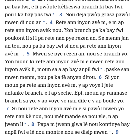
pa bay fwi, e li pwòpte kèlkeswa branch ki bay fwi,
+
3
pou l ka bay plis fwi
.
Nou deja pwòp grasa pawòl
+
4
mwen di nou an
.
Rete ann inyon avè m, e m ap
rete ann inyon avèk nou. Yon branch pa ka bay fwi
poukont li si l pa rete nan pye rezen an. Se menm jan
an tou, nou pa ka bay fwi si nou pa rete ann inyon
+
5
avè m
.
Mwen se pye rezen an, nou se branch yo.
Yon moun ki rete ann inyon avè m e mwen rete ann
+
inyon avèk li, moun sa a ap bay anpil fwi
, paske san
6
mwen menm, nou pa ka fè anyen ditou.
Si yon
moun pa rete ann inyon avè m, y ap voye l jete
antanke branch, e l ap seche. Epi, moun ap ranmase
branch sa yo, y ap voye yo nan dife e y ap boule yo.
7
Si nou rete ann inyon avè m e si pawòl mwen yo
rete nan kè nou, nou mèt mande sa nou vle, n ap
+
8
jwenn li
.
Papa m jwenn glwa lè nou kontinye bay
+
9
anpil fwi e lè nou montre nou se disip mwen
.