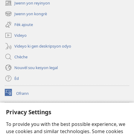
Jwenn yon reyinyon
(opens
new
Jwenn yon kongrè
(opens
window)
new
Fèk ajoute
window)
Videyo
Videyo ki gen deskripsyon odyo
Chèche
Nouvèl sou kesyon legal
Èd
Ofrann
(opens
new
window)
Bibliyotèk sou Entènèt
Privacy Settings
(opens
new
®
JW Hub
To provide you with the best possible experience, we
window)
(opens
use cookies and similar technologies. Some cookies
new