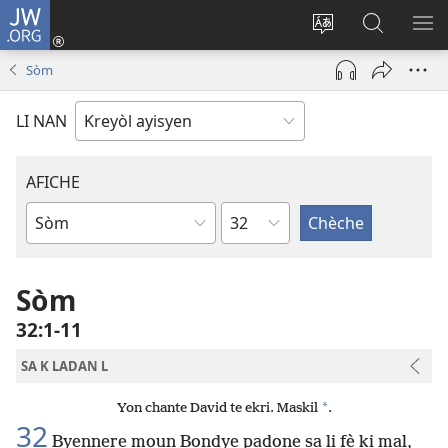
JW.ORG
Konekte
(opens
Chanje
Fè
AF
new
lang
rechèch
ME
Sòm
window)
sit
sou
A
la
JW.ORG
LI NAN
AFICHE
chapit
Liv
Labib
Sòm
32​:​1-11
SA K LADAN L
*
Yon chante David te ekri. Maskil
.
32
Byennere moun Bondye padone sa li fè ki mal,