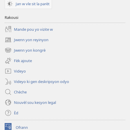
Jan w vle sit la parèt
Rakousi
Mande pou yo vizite w
Jwenn yon reyinyon
(opens
new
Jwenn yon kongrè
(opens
window)
new
Fèk ajoute
window)
Videyo
Videyo ki gen deskripsyon odyo
Chèche
Nouvèl sou kesyon legal
Èd
Ofrann
(opens