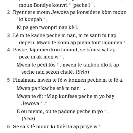
+
*
moun Bondye kouvri
peche l
.
2
Byennere moun Jewova pa konsidere kòm moun
+
ki koupab
,
Ki pa gen twonpri nan kè l.
3
Lè m te kache peche m nan, m te santi m t ap
+
deperi. Mwen te konn ap plenn tout lajounen
.
4
Paske, lajounen kou lannuit, se kòmsi w t ap
+
peze m ak men w
.
*
Mwen te pèdi fòs
, mwen te tankou dlo k ap
seche nan sezon chalè. (
Sela
)
5
Finalman, mwen te fè w konnen peche m te fè a,
+
Mwen pa t kache erè m nan
.
Mwen te di: “M ap konfese peche m yo bay
+
Jewova
.”
+
E ou menm, ou te padone peche m yo
.
(
Sela
)
+
6
Se sa k fè moun ki fidèl la ap priye w