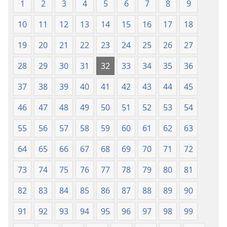
1
2
3
4
5
6
7
8
9
monn
nouvo
10
11
12
13
14
15
16
17
18
a
19
20
21
22
23
24
25
26
27
28
29
30
31
32
33
34
35
36
37
38
39
40
41
42
43
44
45
46
47
48
49
50
51
52
53
54
55
56
57
58
59
60
61
62
63
64
65
66
67
68
69
70
71
72
73
74
75
76
77
78
79
80
81
82
83
84
85
86
87
88
89
90
91
92
93
94
95
96
97
98
99