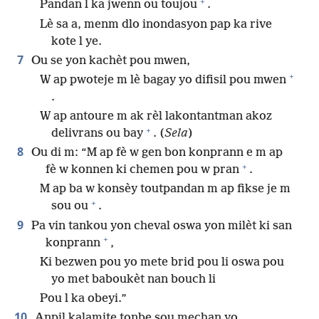
+
Pandan l ka jwenn ou toujou
.
Lè sa a, menm dlo inondasyon pap ka rive
kote l ye.
7
Ou se yon kachèt pou mwen,
+
W ap pwoteje m lè bagay yo difisil pou mwen
.
W ap antoure m ak rèl lakontantman akoz
+
delivrans ou bay
. (
Sela
)
8
Ou di m: “M ap fè w gen bon konprann e m ap
+
fè w konnen ki chemen pou w pran
.
M ap ba w konsèy toutpandan m ap fikse je m
+
sou ou
.
9
Pa vin tankou yon cheval oswa yon milèt ki san
+
konprann
,
Ki bezwen pou yo mete brid pou li oswa pou
yo met baboukèt nan bouch li
Pou l ka obeyi.”
10
Anpil kalamite tonbe sou mechan yo,