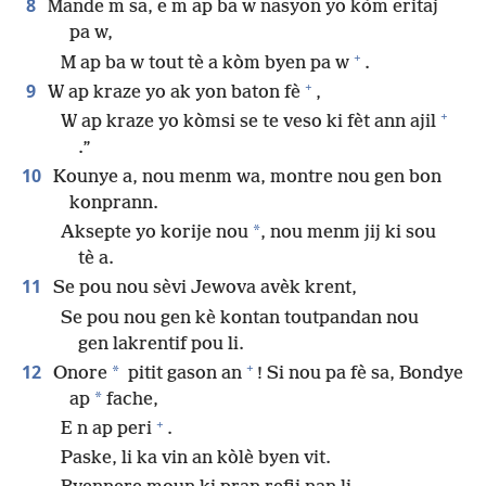
8
Mande m sa, e m ap ba w nasyon yo kòm eritaj
pa w,
+
M ap ba w tout tè a kòm byen pa w
.
+
9
W ap kraze yo ak yon baton fè
,
+
W ap kraze yo kòmsi se te veso ki fèt ann ajil
.”
10
Kounye a, nou menm wa, montre nou gen bon
konprann.
*
Aksepte yo korije nou
, nou menm jij ki sou
tè a.
11
Se pou nou sèvi Jewova avèk krent,
Se pou nou gen kè kontan toutpandan nou
gen lakrentif pou li.
+
12
*
Onore
pitit gason an
! Si nou pa fè sa, Bondye
*
ap
fache,
+
E n ap peri
.
Paske, li ka vin an kòlè byen vit.