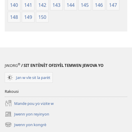
140
141
142
143
144
145
146
147
148
149
150
®
JW.ORG
/ SIT ENTÈNÈT OFISYÈL TEMWEN JEWOVA YO
Jan w vle sit la parèt
Rakousi
Mande pou yo vizite w
Jwenn yon reyinyon
(opens
new
Jwenn yon kongrè
(opens
window)