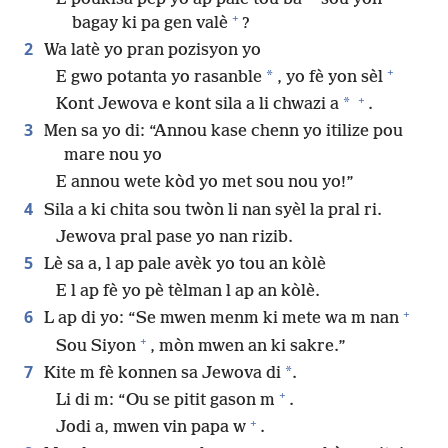
+
bagay ki pa gen valè
?
2
Wa latè yo pran pozisyon yo
+
*
E gwo potanta yo rasanble
, yo fè yon sèl
+
*
Kont Jewova e kont sila a li chwazi a
.
3
Men sa yo di: “Annou kase chenn yo itilize pou
mare nou yo
E annou wete kòd yo met sou nou yo!”
4
Sila a ki chita sou twòn li nan syèl la pral ri.
Jewova pral pase yo nan rizib.
5
Lè sa a, l ap pale avèk yo tou an kòlè
E l ap fè yo pè tèlman l ap an kòlè.
+
6
L ap di yo: “Se mwen menm ki mete wa m nan
+
Sou Siyon
, mòn mwen an ki sakre.”
7
*
Kite m fè konnen sa Jewova di
.
+
Li di m: “Ou se pitit gason m
.
+
Jodi a, mwen vin papa w
.