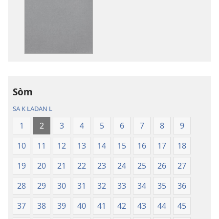
telechaje
telechaje
piblikasyon
anrejistrema
sou
odyo
fòma
yo
PDF
Labib
ak
—
EPUB
Tradiksyon
Sòm
Labib
monn
—
nouvo
SA K LADAN L
Tradiksyon
a
1
2
3
4
5
6
7
8
9
monn
nouvo
10
11
12
13
14
15
16
17
18
a
19
20
21
22
23
24
25
26
27
28
29
30
31
32
33
34
35
36
37
38
39
40
41
42
43
44
45