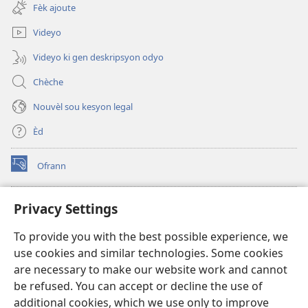
new
Fèk ajoute
window)
Videyo
Videyo ki gen deskripsyon odyo
Chèche
Nouvèl sou kesyon legal
Èd
Ofrann
(opens
new
window)
Bibliyotèk sou Entènèt
Privacy Settings
(opens
new
®
JW Hub
To provide you with the best possible experience, we
window)
(opens
use cookies and similar technologies. Some cookies
new
JW Library
window)
are necessary to make our website work and cannot
be refused. You can accept or decline the use of
Watchtower Library
additional cookies, which we use only to improve