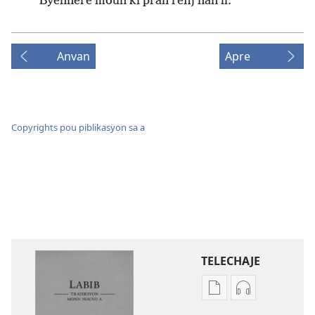
Byennere moun ki pran refij nan li.
Anvan
Apre
Copyrights pou piblikasyon sa a
TELECHAJE
Opsyon
Opsyon
pou
pou