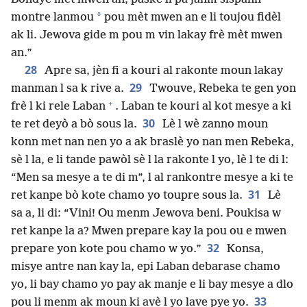
*
montre lanmou
pou mèt mwen an e li toujou fidèl
ak li. Jewova gide m pou m vin lakay frè mèt mwen
an.”
28
Apre sa, jèn fi a kouri al rakonte moun lakay
29
manman l sa k rive a.
Twouve, Rebeka te gen yon
+
frè l ki rele Laban
. Laban te kouri al kot mesye a ki
30
te ret deyò a bò sous la.
Lè l wè zanno moun
konn met nan nen yo a ak braslè yo nan men Rebeka,
sè l la, e li tande pawòl sè l la rakonte l yo, lè l te di l:
“Men sa mesye a te di m”, l al rankontre mesye a ki te
31
ret kanpe bò kote chamo yo toupre sous la.
Lè
sa a, li di: “Vini! Ou menm Jewova beni. Poukisa w
ret kanpe la a? Mwen prepare kay la pou ou e mwen
32
prepare yon kote pou chamo w yo.”
Konsa,
misye antre nan kay la, epi Laban debarase chamo
yo, li bay chamo yo pay ak manje e li bay mesye a dlo
33
pou li menm ak moun ki avè l yo lave pye yo.