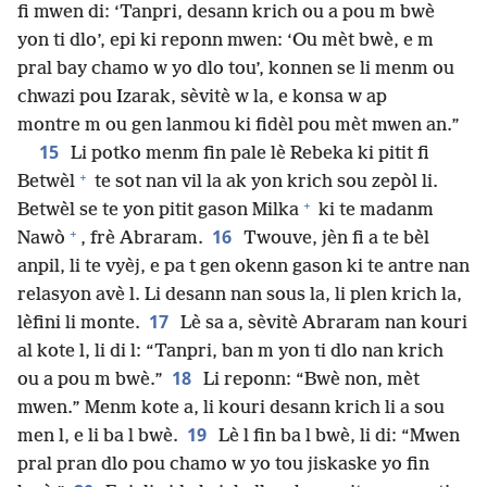
fi mwen di: ‘Tanpri, desann krich ou a pou m bwè
yon ti dlo’, epi ki reponn mwen: ‘Ou mèt bwè, e m
pral bay chamo w yo dlo tou’, konnen se li menm ou
chwazi pou Izarak, sèvitè w la, e konsa w ap
montre m ou gen lanmou ki fidèl pou mèt mwen an.”
15
Li potko menm fin pale lè Rebeka ki pitit fi
+
Betwèl
te sot nan vil la ak yon krich sou zepòl li.
+
Betwèl se te yon pitit gason Milka
ki te madanm
+
16
Nawò
, frè Abraram.
Twouve, jèn fi a te bèl
anpil, li te vyèj, e pa t gen okenn gason ki te antre nan
relasyon avè l. Li desann nan sous la, li plen krich la,
17
lèfini li monte.
Lè sa a, sèvitè Abraram nan kouri
al kote l, li di l: “Tanpri, ban m yon ti dlo nan krich
18
ou a pou m bwè.”
Li reponn: “Bwè non, mèt
mwen.” Menm kote a, li kouri desann krich li a sou
19
men l, e li ba l bwè.
Lè l fin ba l bwè, li di: “Mwen
pral pran dlo pou chamo w yo tou jiskaske yo fin