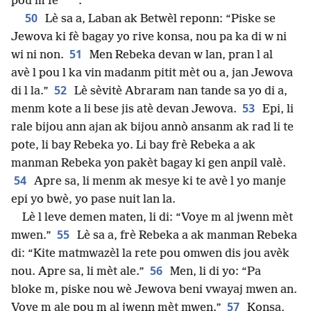
*
pou m fè
.”
50
Lè sa a, Laban ak Betwèl reponn: “Piske se
Jewova ki fè bagay yo rive konsa, nou pa ka di w ni
51
wi ni non.
Men Rebeka devan w lan, pran l al
avè l pou l ka vin madanm pitit mèt ou a, jan Jewova
52
di l la.”
Lè sèvitè Abraram nan tande sa yo di a,
53
menm kote a li bese jis atè devan Jewova.
Epi, li
rale bijou ann ajan ak bijou annò ansanm ak rad li te
pote, li bay Rebeka yo. Li bay frè Rebeka a ak
manman Rebeka yon pakèt bagay ki gen anpil valè.
54
Apre sa, li menm ak mesye ki te avè l yo manje
epi yo bwè, yo pase nuit lan la.
Lè l leve demen maten, li di: “Voye m al jwenn mèt
55
mwen.”
Lè sa a, frè Rebeka a ak manman Rebeka
di: “Kite matmwazèl la rete pou omwen dis jou avèk
56
nou. Apre sa, li mèt ale.”
Men, li di yo: “Pa
bloke m, piske nou wè Jewova beni vwayaj mwen an.
57
Voye m ale pou m al jwenn mèt mwen.”
Konsa,