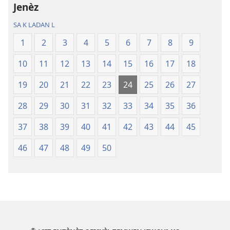
Jenèz
Labib
monn
—
nouvo
SA K LADAN L
Tradiksyon
a
1
2
3
4
5
6
7
8
9
monn
nouvo
10
11
12
13
14
15
16
17
18
a
19
20
21
22
23
24
25
26
27
28
29
30
31
32
33
34
35
36
37
38
39
40
41
42
43
44
45
46
47
48
49
50
®