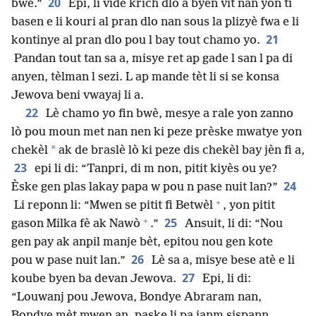
20
bwè.”
Epi, li vide krich dlo a byen vit nan yon ti
basen e li kouri al pran dlo nan sous la plizyè fwa e li
21
kontinye al pran dlo pou l bay tout chamo yo.
Pandan tout tan sa a, misye ret ap gade l san l pa di
anyen, tèlman l sezi. L ap mande tèt li si se konsa
Jewova beni vwayaj li a.
22
Lè chamo yo fin bwè, mesye a rale yon zanno
lò pou moun met nan nen ki peze prèske mwatye yon
*
chekèl
ak de braslè lò ki peze dis chekèl bay jèn fi a,
23
epi li di: “Tanpri, di m non, pitit kiyès ou ye?
24
Èske gen plas lakay papa w pou n pase nuit lan?”
+
Li reponn li: “Mwen se pitit fi Betwèl
, yon pitit
+
25
gason Milka fè ak Nawò
.”
Ansuit, li di: “Nou
gen pay ak anpil manje bèt, epitou nou gen kote
26
pou w pase nuit lan.”
Lè sa a, misye bese atè e li
27
koube byen ba devan Jewova.
Epi, li di:
“Louwanj pou Jewova, Bondye Abraram nan,
Bondye mèt mwen an, paske li pa janm sispann