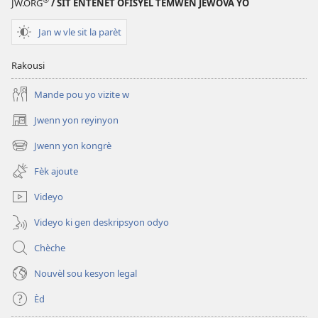
JW.ORG
/ SIT ENTÈNÈT OFISYÈL TEMWEN JEWOVA YO
Jan w vle sit la parèt
Rakousi
Mande pou yo vizite w
Jwenn yon reyinyon
(opens
new
Jwenn yon kongrè
(opens
window)
new
Fèk ajoute
window)
Videyo
Videyo ki gen deskripsyon odyo
Chèche
Nouvèl sou kesyon legal
Èd