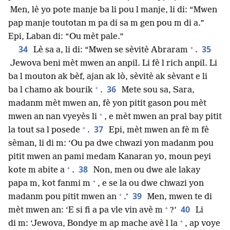
Men, lè yo pote manje ba li pou l manje, li di: “Mwen
pap manje toutotan m pa di sa m gen pou m di a.”
Epi, Laban di: “Ou mèt pale.”
+
34
35
Lè sa a, li di: “Mwen se sèvitè Abraram
.
Jewova beni mèt mwen an anpil. Li fè l rich anpil. Li
ba l mouton ak bèf, ajan ak lò, sèvitè ak sèvant e li
+
36
ba l chamo ak bourik
.
Mete sou sa, Sara,
madanm mèt mwen an, fè yon pitit gason pou mèt
+
mwen an nan vyeyès li
, e mèt mwen an pral bay pitit
+
37
la tout sa l posede
.
Epi, mèt mwen an fè m fè
sèman, li di m: ‘Ou pa dwe chwazi yon madanm pou
pitit mwen an pami medam Kanaran yo, moun peyi
+
38
kote m abite a
.
Non, men ou dwe ale lakay
+
papa m, kot fanmi m
, e se la ou dwe chwazi yon
+
39
madanm pou pitit mwen an
.’
Men, mwen te di
+
40
mèt mwen an: ‘E si fi a pa vle vin avè m
?’
Li
+
di m: ‘Jewova, Bondye m ap mache avè l la
, ap voye