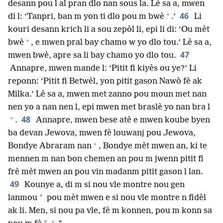
desann pou l al pran dlo nan sous la. Lè sa a, mwen
+
46
di l: ‘Tanpri, ban m yon ti dlo pou m bwè
.’
Li
kouri desann krich li a sou zepòl li, epi li di: ‘Ou mèt
+
bwè
, e mwen pral bay chamo w yo dlo tou.’ Lè sa a,
47
mwen bwè, apre sa li bay chamo yo dlo tou.
Annapre, mwen mande l: ‘Pitit fi kiyès ou ye?’ Li
reponn: ‘Pitit fi Betwèl, yon pitit gason Nawò fè ak
Milka.’ Lè sa a, mwen met zanno pou moun met nan
nen yo a nan nen l, epi mwen met braslè yo nan bra l
+
48
.
Annapre, mwen bese atè e mwen koube byen
ba devan Jewova, mwen fè louwanj pou Jewova,
+
Bondye Abraram nan
, Bondye mèt mwen an, ki te
mennen m nan bon chemen an pou m jwenn pitit fi
frè mèt mwen an pou vin madanm pitit gason l lan.
49
Kounye a, di m si nou vle montre nou gen
*
lanmou
pou mèt mwen e si nou vle montre n fidèl
ak li. Men, si nou pa vle, fè m konnen, pou m konn sa
+