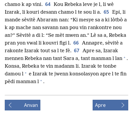
64
chamo k ap vini.
Kou Rebeka leve je l, li wè
65
Izarak, li kouri desann chamo l te sou li a.
Epi, li
mande sèvitè Abraram nan: “Ki mesye sa a ki lòtbò a
k ap mache nan savann nan pou vin rankontre nou
an?” Sèvitè a di l: “Se mèt mwen an.” Lè sa a, Rebeka
66
pran yon vwal li kouvri figi l.
Annapre, sèvitè a
67
rakonte Izarak tout sa l te fè.
Apre sa, Izarak
+
mennen Rebeka nan tant Sara a, tant manman l lan
.
Konsa, Rebeka te vin madanm li. Izarak te tonbe
+
damou l
e Izarak te jwenn konsolasyon apre l te fin
+
pèdi manman l
.
Anvan
Apre