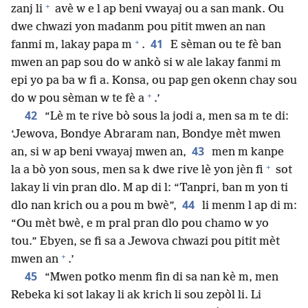
+
zanj li
avè w e l ap beni vwayaj ou a san mank. Ou
dwe chwazi yon madanm pou pitit mwen an nan
+
41
fanmi m, lakay papa m
.
E sèman ou te fè ban
mwen an pap sou do w ankò si w ale lakay fanmi m
epi yo pa ba w fi a. Konsa, ou pap gen okenn chay sou
+
do w pou sèman w te fè a
.’
42
“Lè m te rive bò sous la jodi a, men sa m te di:
‘Jewova, Bondye Abraram nan, Bondye mèt mwen
43
an, si w ap beni vwayaj mwen an,
men m kanpe
+
la a bò yon sous, men sa k dwe rive lè yon jèn fi
sot
lakay li vin pran dlo. M ap di l: “Tanpri, ban m yon ti
44
dlo nan krich ou a pou m bwè”,
li menm l ap di m:
“Ou mèt bwè, e m pral pran dlo pou chamo w yo
tou.” Ebyen, se fi sa a Jewova chwazi pou pitit mèt
+
mwen an
.’
45
“Mwen potko menm fin di sa nan kè m, men
Rebeka ki sot lakay li ak krich li sou zepòl li. Li