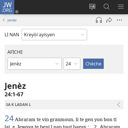
JW.ORG
Konekte
(opens
Chanje
Fè
AF
new
lang
rechèch
ME
Jenèz
window)
sit
sou
A
la
JW.ORG
LI NAN
AFICHE
chapit
Liv
Labib
Jenèz
24​:​1-67
SA K LADAN L
24
Abraram te vin granmoun, li te gen yon bon ti
+
2
laj, e Jewova te beni l nan tout bagay
.
Abraram