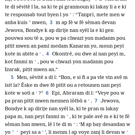
te di sèvitè l la, sa ki te pi granmoun ki lakay li a e ki
+
te responsab tout byen l yo
: “Tanpri, mete men w
3
*
anba kuis
mwen,
m ap fè w fè sèman devan
Jewova, Bondye k ap dirije nan syèl la e ki gen
pouvwa sou tè a, pou w pa chwazi yon madanm pou
pitit mwen an pami medam Kanaran yo, moun peyi
+
4
kote m abite a
.
Okontrè, ou dwe al nan peyi m,
+
kot fanmi m
, pou w chwazi yon madanm pou
Izarak, pitit mwen an.”
5
Men, sèvitè a di l: “Bon, e si fi a pa vle vin avè m
isit la? Èske m dwe fè pitit ou a retounen nan peyi
+
6
kote w soti a
?”
Epi, Abraram di l: “Veye pou w
+
7
pa pran pitit mwen mennen lòtbò a
.
Jewova,
Bondye k ap dirije nan syèl la, ki te pran m lakay
+
papa m, nan peyi fanmi m
, ki te pale avè m e ki te fè
+
sèman ban mwen, lè l te di m
: ‘M ap bay desandan w
+
+
+
*
yo
peyi sa a
’, li menm l ap voye zanj li devan w