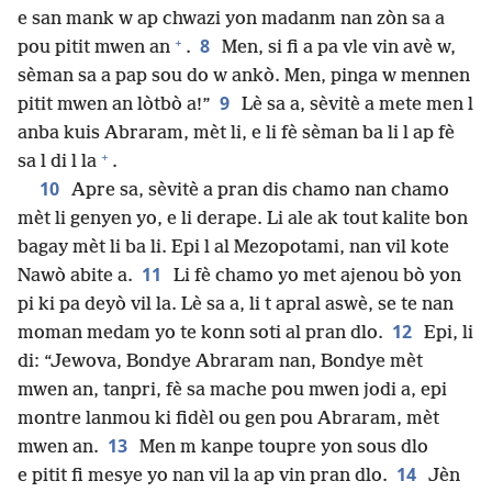
e san mank w ap chwazi yon madanm nan zòn sa a
+
8
pou pitit mwen an
.
Men, si fi a pa vle vin avè w,
sèman sa a pap sou do w ankò. Men, pinga w mennen
9
pitit mwen an lòtbò a!”
Lè sa a, sèvitè a mete men l
anba kuis Abraram, mèt li, e li fè sèman ba li l ap fè
+
sa l di l la
.
10
Apre sa, sèvitè a pran dis chamo nan chamo
mèt li genyen yo, e li derape. Li ale ak tout kalite bon
bagay mèt li ba li. Epi l al Mezopotami, nan vil kote
11
Nawò abite a.
Li fè chamo yo met ajenou bò yon
pi ki pa deyò vil la. Lè sa a, li t apral aswè, se te nan
12
moman medam yo te konn soti al pran dlo.
Epi, li
di: “Jewova, Bondye Abraram nan, Bondye mèt
mwen an, tanpri, fè sa mache pou mwen jodi a, epi
montre lanmou ki fidèl ou gen pou Abraram, mèt
13
mwen an.
Men m kanpe toupre yon sous dlo
14
e pitit fi mesye yo nan vil la ap vin pran dlo.
Jèn