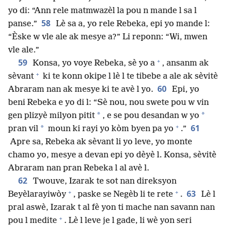
yo di: “Ann rele matmwazèl la pou n mande l sa l
58
panse.”
Lè sa a, yo rele Rebeka, epi yo mande l:
“Èske w vle ale ak mesye a?” Li reponn: “Wi, mwen
vle ale.”
+
59
Konsa, yo voye Rebeka, sè yo a
, ansanm ak
+
sèvant
ki te konn okipe l lè l te tibebe a ale ak sèvitè
60
Abraram nan ak mesye ki te avè l yo.
Epi, yo
beni Rebeka e yo di l: “Sè nou, nou swete pou w vin
*
*
gen plizyè milyon pitit
, e se pou desandan w yo
+
61
*
pran vil
moun ki rayi yo kòm byen pa yo
.”
Apre sa, Rebeka ak sèvant li yo leve, yo monte
chamo yo, mesye a devan epi yo dèyè l. Konsa, sèvitè
Abraram nan pran Rebeka l al avè l.
62
Twouve, Izarak te sot nan direksyon
+
+
63
Beyèlarayiwòy
, paske se Negèb li te rete
.
Lè l
pral aswè, Izarak t al fè yon ti mache nan savann nan
+
pou l medite
. Lè l leve je l gade, li wè yon seri