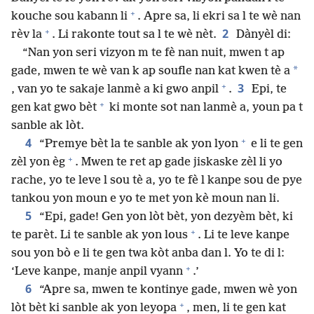
+
kouche sou kabann li
. Apre sa, li ekri sa l te wè nan
+
2
rèv la
. Li rakonte tout sa l te wè nèt.
Dànyèl di:
“Nan yon seri vizyon m te fè nan nuit, mwen t ap
*
gade, mwen te wè van k ap soufle nan kat kwen tè a
+
3
, van yo te sakaje lanmè a ki gwo anpil
.
Epi, te
+
gen kat gwo bèt
ki monte sot nan lanmè a, youn pa t
sanble ak lòt.
+
4
“Premye bèt la te sanble ak yon lyon
e li te gen
+
zèl yon èg
. Mwen te ret ap gade jiskaske zèl li yo
rache, yo te leve l sou tè a, yo te fè l kanpe sou de pye
tankou yon moun e yo te met yon kè moun nan li.
5
“Epi, gade! Gen yon lòt bèt, yon dezyèm bèt, ki
+
te parèt. Li te sanble ak yon lous
. Li te leve kanpe
sou yon bò e li te gen twa kòt anba dan l. Yo te di l:
+
‘Leve kanpe, manje anpil vyann
.’
6
“Apre sa, mwen te kontinye gade, mwen wè yon
+
lòt bèt ki sanble ak yon leyopa
, men, li te gen kat