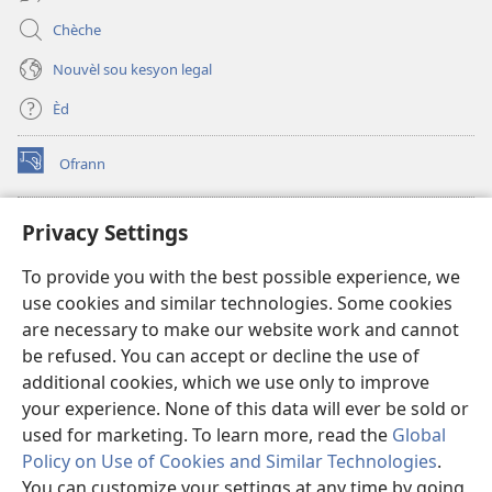
Chèche
Nouvèl sou kesyon legal
Èd
Ofrann
(opens
new
window)
Bibliyotèk sou Entènèt
Privacy Settings
(opens
new
®
JW Hub
To provide you with the best possible experience, we
window)
(opens
use cookies and similar technologies. Some cookies
new
JW Library
window)
are necessary to make our website work and cannot
be refused. You can accept or decline the use of
Watchtower Library
additional cookies, which we use only to improve
your experience. None of this data will ever be sold or
used for marketing. To learn more, read the
Global
Policy on Use of Cookies and Similar Technologies
.
You can customize your settings at any time by going
Copyright
© 2026 Watch Tower Bible and Tract Society of Pennsylvania.