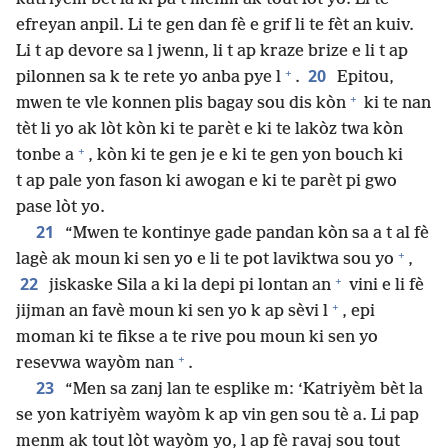
efreyan anpil. Li te gen dan fè e grif li te fèt an kuiv.
Li t ap devore sa l jwenn, li t ap kraze brize e li t ap
+
20
pilonnen sa k te rete yo anba pye l
.
Epitou,
+
mwen te vle konnen plis bagay sou dis kòn
ki te nan
tèt li yo ak lòt kòn ki te parèt e ki te lakòz twa kòn
+
tonbe a
, kòn ki te gen je e ki te gen yon bouch ki
t ap pale yon fason ki awogan e ki te parèt pi gwo
pase lòt yo.
21
“Mwen te kontinye gade pandan kòn sa a t al fè
+
lagè ak moun ki sen yo e li te pot laviktwa sou yo
,
+
22
jiskaske Sila a ki la depi pi lontan an
vini e li fè
+
jijman an favè moun ki sen yo k ap sèvi l
, epi
moman ki te fikse a te rive pou moun ki sen yo
+
resevwa wayòm nan
.
23
“Men sa zanj lan te esplike m: ‘Katriyèm bèt la
se yon katriyèm wayòm k ap vin gen sou tè a. Li pap
menm ak tout lòt wayòm yo, l ap fè ravaj sou tout