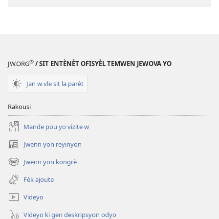
®
JW.ORG
/ SIT ENTÈNÈT OFISYÈL TEMWEN JEWOVA YO
Jan w vle sit la parèt
Rakousi
Mande pou yo vizite w
Jwenn yon reyinyon
(opens
new
Jwenn yon kongrè
(opens
window)
new
Fèk ajoute
window)
Videyo
Videyo ki gen deskripsyon odyo