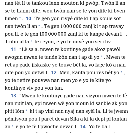
nan tèt li te tankou lenn mouton ki pwòp. Twòn li an
se te flanm dife, wou twòn nan se te yon dife ki byen
+
10
limen
.
Te gen yon rivyè dife ki t ap koule sot
+
nan twòn li an
. Te gen 1 000 000 zanj ki t ap travay
+
pou li, e te gen 100 000 000 zanj ki te kanpe devan l
.
+
Tribinal la
te reyini, e yo te ouvè yon seri liv.
11
“Lè sa a, mwen te kontinye gade akoz pawòl
+
awogan mwen te tande kòn nan t ap di yo
. Mwen te
ret ap gade jiskaske yo touye bèt la, yo lage kò a nan
+
12
dife pou yo detwi l.
Men, kanta pou rès bèt yo
,
yo te retire pouvwa nan men yo e yo te kite yo
kontinye viv pou yon tan.
13
“Mwen te kontinye gade nan vizyon mwen te fè
nan nuit lan, epi mwen wè yon moun ki sanble ak yon
+
pitit lòm
ki t ap vini nan nyaj nan syèl la. Li te jwenn
pèmisyon pou l parèt devan Sila a ki la depi pi lontan
+
14
an
e yo te fè l pwoche devan l.
Yo te ba l