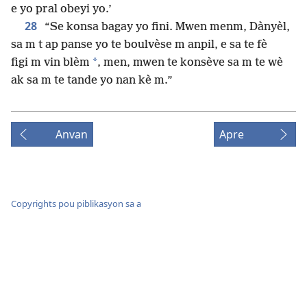
e yo pral obeyi yo.’
28
“Se konsa bagay yo fini. Mwen menm, Dànyèl,
sa m t ap panse yo te boulvèse m anpil, e sa te fè
*
figi m vin blèm
, men, mwen te konsève sa m te wè
ak sa m te tande yo nan kè m.”
Anvan
Apre
Copyrights pou piblikasyon sa a