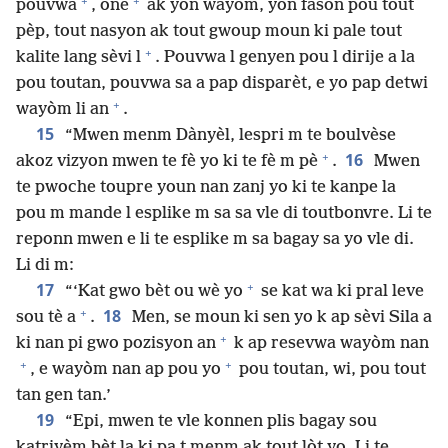
+
+
pouvwa
, onè
ak yon wayòm, yon fason pou tout
pèp, tout nasyon ak tout gwoup moun ki pale tout
+
kalite lang sèvi l
. Pouvwa l genyen pou l dirije a la
pou toutan, pouvwa sa a pap disparèt, e yo pap detwi
+
wayòm li an
.
15
“Mwen menm Dànyèl, lespri m te boulvèse
+
16
akoz vizyon mwen te fè yo ki te fè m pè
.
Mwen
te pwoche toupre youn nan zanj yo ki te kanpe la
pou m mande l esplike m sa sa vle di toutbonvre. Li te
reponn mwen e li te esplike m sa bagay sa yo vle di.
Li di m:
+
17
“‘Kat gwo bèt ou wè yo
se kat wa ki pral leve
+
18
sou tè a
.
Men, se moun ki sen yo k ap sèvi Sila a
+
ki nan pi gwo pozisyon an
k ap resevwa wayòm nan
+
+
, e wayòm nan ap pou yo
pou toutan, wi, pou tout
tan gen tan.’
19
“Epi, mwen te vle konnen plis bagay sou
katriyèm bèt la ki pa t menm ak tout lòt yo. Li te