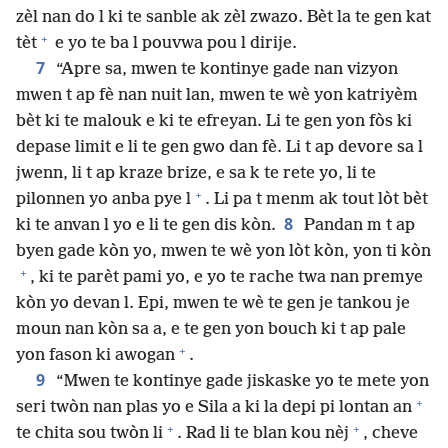
zèl nan do l ki te sanble ak zèl zwazo. Bèt la te gen kat
+
tèt
e yo te ba l pouvwa pou l dirije.
7
“Apre sa, mwen te kontinye gade nan vizyon
mwen t ap fè nan nuit lan, mwen te wè yon katriyèm
bèt ki te malouk e ki te efreyan. Li te gen yon fòs ki
depase limit e li te gen gwo dan fè. Li t ap devore sa l
jwenn, li t ap kraze brize, e sa k te rete yo, li te
+
pilonnen yo anba pye l
. Li pa t menm ak tout lòt bèt
8
ki te anvan l yo e li te gen dis kòn.
Pandan m t ap
byen gade kòn yo, mwen te wè yon lòt kòn, yon ti kòn
+
, ki te parèt pami yo, e yo te rache twa nan premye
kòn yo devan l. Epi, mwen te wè te gen je tankou je
moun nan kòn sa a, e te gen yon bouch ki t ap pale
+
yon fason ki awogan
.
9
“Mwen te kontinye gade jiskaske yo te mete yon
+
seri twòn nan plas yo e Sila a ki la depi pi lontan an
+
+
te chita sou twòn li
. Rad li te blan kou nèj
, cheve