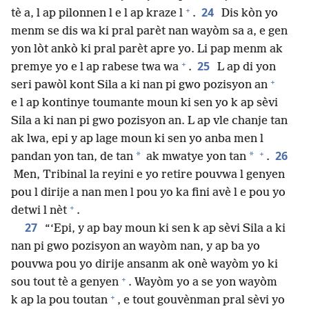
+
24
tè a, l ap pilonnen l e l ap kraze l
.
Dis kòn yo
menm se dis wa ki pral parèt nan wayòm sa a, e gen
yon lòt ankò ki pral parèt apre yo. Li pap menm ak
+
25
premye yo e l ap rabese twa wa
.
L ap di yon
+
seri pawòl kont Sila a ki nan pi gwo pozisyon an
e l ap kontinye toumante moun ki sen yo k ap sèvi
Sila a ki nan pi gwo pozisyon an. L ap vle chanje tan
ak lwa, epi y ap lage moun ki sen yo anba men l
+
26
*
*
pandan yon tan, de tan
ak mwatye yon tan
.
Men, Tribinal la reyini e yo retire pouvwa l genyen
pou l dirije a nan men l pou yo ka fini avè l e pou yo
+
detwi l nèt
.
27
“‘Epi, y ap bay moun ki sen k ap sèvi Sila a ki
nan pi gwo pozisyon an wayòm nan, y ap ba yo
pouvwa pou yo dirije ansanm ak onè wayòm yo ki
+
sou tout tè a genyen
. Wayòm yo a se yon wayòm
+
k ap la pou toutan
, e tout gouvènman pral sèvi yo