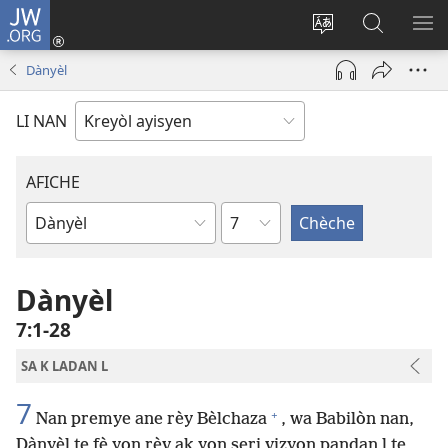
JW.ORG
Konekte
(opens
Chanje
Fè
AF
new
lang
rechèch
ME
Dànyèl
window)
sit
sou
A
la
JW.ORG
LI NAN
AFICHE
chapit
Liv
Labib
Dànyèl
7​:​1-28
SA K LADAN L
7
+
Nan premye ane rèy Bèlchaza
, wa Babilòn nan,
Dànyèl te fè yon rèv ak yon seri vizyon pandan l te