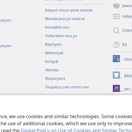
Jwen
(opens
Kesyon moun poze souvan
new
Vide
Mande pou yo vizite w
window)
tasyon
Kontakte nou
Chèc
Vizite biwo nou yo
Reyinyon
Èd
yinyon
Memoryal
Ofr
Kongrè
(opens
new
Aktivite
window)
Bibl
Eksperyans
(opens
new
Toupatou nan monn nan
JW L
window)
sou fòm dram
ence, we use cookies and similar technologies. Some cooki
the use of additional cookies, which we use only to improve 
, read the
Global Policy on Use of Cookies and Similar Tech