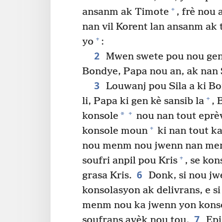
+
ansanm ak Timote
, frè nou
nan vil Korent lan ansanm ak 
+
yo
:
2
Mwen swete pou nou gen f
Bondye, Papa nou an, ak nan S
3
Louwanj pou Sila a ki Bo
+
li, Papa ki gen kè sansib la
, 
+
*
konsole
nou nan tout eprè
+
konsole moun
ki nan tout ka
nou menm nou jwenn nan me
+
soufri anpil pou Kris
, se ko
6
grasa Kris.
Donk, si nou jw
konsolasyon ak delivrans, e s
menm nou ka jwenn yon kons
7
soufrans avèk nou tou.
Epi