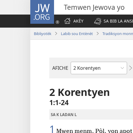
JW.ORG
Temwen Jewova yo
AKÈY
SA BIB LA ANS
Bibliyotèk
Labib sou Entènèt
Tradiksyon monn
AFICHE
Liv
Labib
2 Korentyen
1​:​1-24
SA K LADAN L
1
Mwen menm, Pòl, yon apot K