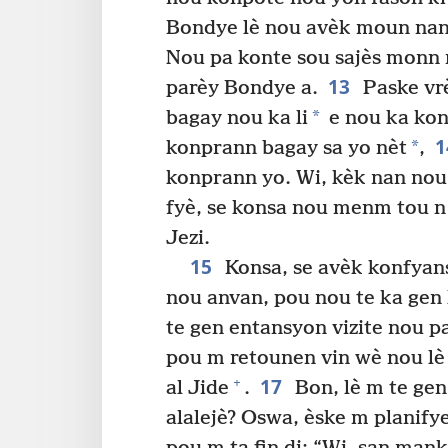
Bondye lè nou avèk moun nan 
Nou pa konte sou sajès monn
13
parèy Bondye a.
Paske vrè
*
bagay nou ka li
e nou ka kon
1
*
konprann bagay sa yo nèt
,
konprann yo. Wi, kèk nan nou
fyè, se konsa nou menm tou n 
Jezi.
15
Konsa, se avèk konfyan
nou anvan, pou nou te ka gen
te gen entansyon vizite nou 
pou m retounen vin wè nou l
17
+
al Jide
.
Bon, lè m te gen
alalejè? Oswa, èske m planify