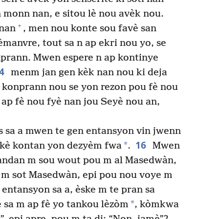
monn nan, e sitou lè nou avèk nou.
+
 nan
, men nou konte sou favè san
manvre, tout sa n ap ekri nou yo, se
prann. Mwen espere n ap kontinye
4
menm jan gen kèk nan nou ki deja
 konprann nou se yon rezon pou fè nou
ap fè nou fyè nan jou Seyè nou an,
s sa a mwen te gen entansyon vin jwenn
16
*
 kè kontan yon dezyèm fwa
.
Mwen
pandan m sou wout pou m al Masedwàn,
è m sot Masedwàn, epi pou nou voye m
 entansyon sa a, èske m te pran sa
*
e sa m ap fè yo tankou lèzòm
, kòmkwa