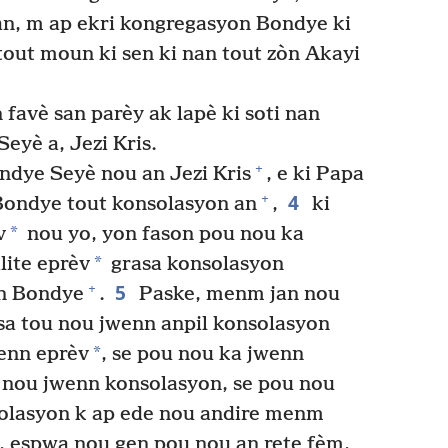
 an, m ap ekri kongregasyon Bondye ki
tout moun ki sen ki nan tout zòn Akayi
avè san parèy ak lapè ki soti nan
eyè a, Jezi Kris.
+
ndye Seyè nou an Jezi Kris
, e ki Papa
4
+
Bondye tout konsolasyon an
,
ki
*
v
nou yo, yon fason pou nou ka
*
lite eprèv
grasa konsolasyon
5
+
n Bondye
.
Paske, menm jan nou
nsa tou nou jwenn anpil konsolasyon
*
enn eprèv
, se pou nou ka jwenn
i nou jwenn konsolasyon, se pou nou
olasyon k ap ede nou andire menm
, espwa nou gen pou nou an rete fèm,