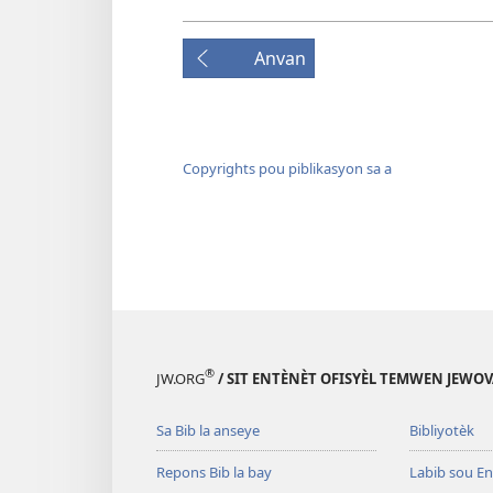
Anvan
Copyrights pou piblikasyon sa a
®
JW.ORG
/ SIT ENTÈNÈT OFISYÈL TEMWEN JEWOV
Sa Bib la anseye
Bibliyotèk
Repons Bib la bay
Labib sou En