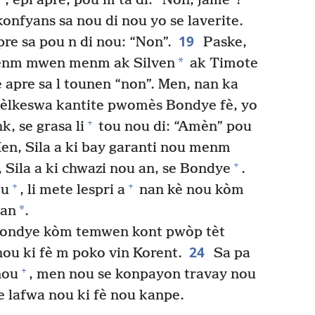
”, epi apre, pou m ta di: “Non, jamè”?
nfyans sa nou di nou yo se laverite.
19
pre sa pou n di nou: “Non”.
Paske,
*
i menm mwen menm ak Silven
ak Timote
e apre sa l tounen “non”. Men, nan ka
èlkeswa kantite pwomès Bondye fè, yo
+
k, se grasa li
tou nou di: “Amèn” pou
n, Sila a ki bay garanti nou menm
+
 Sila a ki chwazi nou an, se Bondye
.
+
+
ou
, li mete lespri a
nan kè nou kòm
*
 an
.
ondye kòm temwen kont pwòp tèt
24
ou ki fè m poko vin Korent.
Sa pa
+
nou
, men nou se konpayon travay nou
e lafwa nou ki fè nou kanpe.