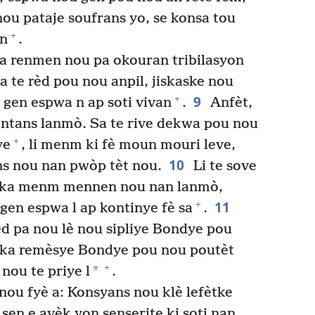
ou pataje soufrans yo, se konsa tou
+
an
.
ta renmen nou pa okouran tribilasyon
Sa te rèd pou nou anpil, jiskaske nou
9
+
t gen espwa n ap soti vivan
.
Anfèt,
antans lanmò. Sa te rive dekwa pou nou
+
ye
, li menm ki fè moun mouri leve,
10
s nou nan pwòp tèt nou.
Li te sove
e ka menm mennen nou nan lanmò,
11
+
 gen espwa l ap kontinye fè sa
.
 pa nou lè nou sipliye Bondye pou
 ka remèsye Bondye pou nou poutèt
+
*
 nou te priye l
.
nou fyè a: Konsyans nou klè lefètke
sen e avèk yon senserite ki soti nan