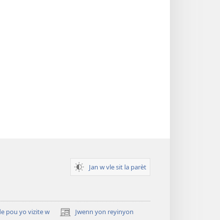
Jan w vle sit la parèt
 pou yo vizite w
Jwenn yon reyinyon
(opens