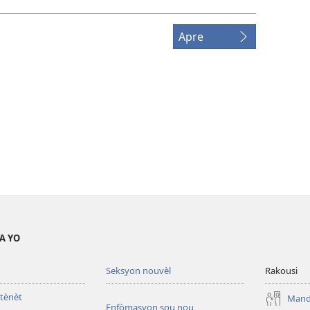
Apre
A YO
Seksyon nouvèl
Rakousi
tènèt
Mande
Enfòmasyon sou nou