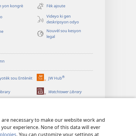
new
n yon kongrè
Fèk ajoute
window)
Videyo ki gen
yo
deskripsyon odyo
Nouvèl sou kesyon
he
legal
ann
®
iyotèk sou Entènèt
JW Hub
(opens
new
ibrary
Watchtower Library
window)
es are necessary to make our website work and
your experience. None of this data will ever
nologies
. You can customize your settings at