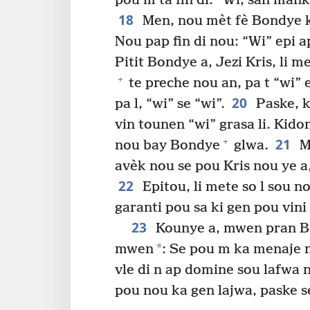
pou m ta fin di: “Wi, san mank
18
Men, nou mèt fè Bondye ko
Nou pap fin di nou: “Wi” epi a
Pitit Bondye a, Jezi Kris, l
+
te preche nou an, pa t “wi” 
20
pa l, “wi” se “wi”.
Paske, k
vin tounen “wi” grasa li. Kidon
21
+
nou bay Bondye
glwa.
Me
avèk nou se pou Kris nou ye a,
22
Epitou, li mete so l sou n
garanti pou sa ki gen pou vini
23
Kounye a, mwen pran B
*
mwen
: Se pou m ka menaje n
vle di n ap domine sou lafwa 
pou nou ka gen lajwa, paske s