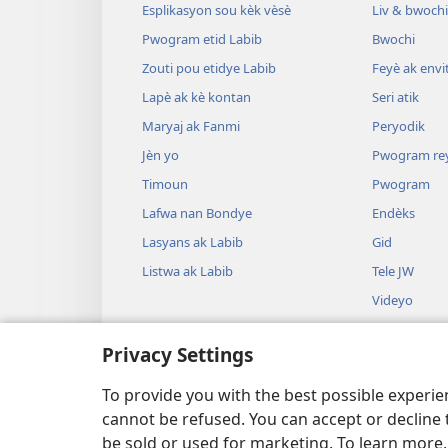
Esplikasyon sou kèk vèsè
Liv & bwochi
Pwogram etid Labib
Bwochi
Zouti pou etidye Labib
Feyè ak envi
Lapè ak kè kontan
Seri atik
Maryaj ak Fanmi
Peryodik
Jèn yo
Pwogram re
Timoun
Pwogram
Lafwa nan Bondye
Endèks
Lasyans ak Labib
Gid
Listwa ak Labib
Tele JW
Videyo
Mizik
Privacy Settings
Dram odyo
Lekti Labib 
To provide you with the best possible experi
cannot be refused. You can accept or decline 
be sold or used for marketing. To learn more