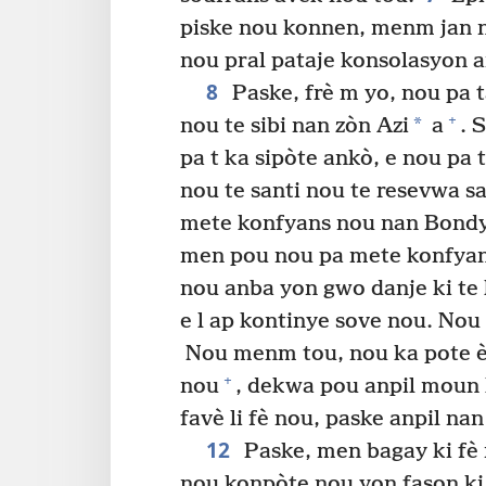
piske nou konnen, menm jan n
nou pral pataje konsolasyon 
8
Paske, frè m yo, nou pa 
+
*
nou te sibi nan zòn Azi
a
. 
pa t ka sipòte ankò, e nou pa 
nou te santi nou te resevwa s
mete konfyans nou nan Bond
men pou nou pa mete konfyan
nou anba yon gwo danje ki t
e l ap kontinye sove nou. Nou
Nou menm tou, nou ka pote èd
+
nou
, dekwa pou anpil moun
favè li fè nou, paske anpil nan
12
Paske, men bagay ki fè 
nou konpòte nou yon fason ki 