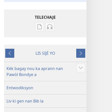
TELECHAJE
Opsyon
Opsyon
pou
pou
telechaje
telechaje
piblikasyon
anrejistreman
LIS SIJÈ YO
sou
odyo
Anvan
Apre
fòma
yo
PDF
Labib
Kèk bagay nou ka aprann nan
Show
ak
—
Pawòl Bondye a
more
EPUB
Tradiksyon
Labib
monn
Entwodiksyon
—
nouvo
Tradiksyon
a
Liv ki gen nan Bib la
monn
nouvo