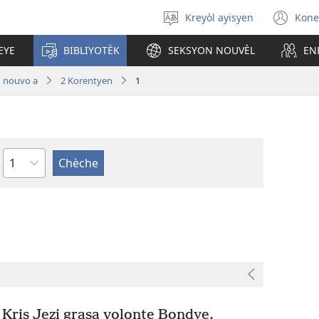
Kreyòl ayisyen
Kone
Chwazi
(op
lang
ne
EYE
BIBLIYOTÈK
SEKSYON NOUVÈL
EN
nan
wi
 nouvo a
2 Korentyen
1
chapit
ris Jezi grasa volonte Bondye,