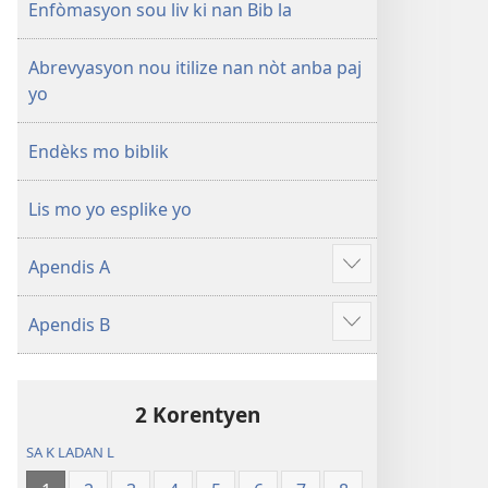
a
Enfòmasyon sou liv ki nan Bib la
Abrevyasyon nou itilize nan nòt anba paj
yo
Endèks mo biblik
Lis mo yo esplike yo
Apendis A
Show
more
Apendis B
Show
more
2 Korentyen
SA K LADAN L