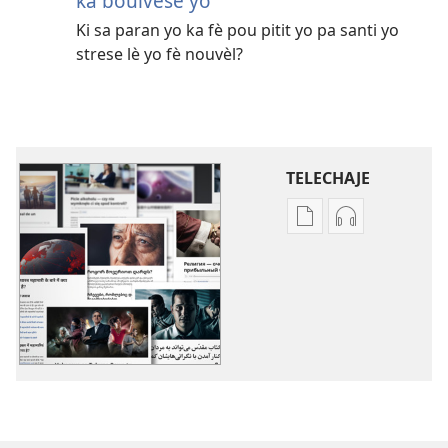
ka boulvèse yo
Ki sa paran yo ka fè pou pitit yo pa santi yo
strese lè yo fè nouvèl?
TELECHAJE
Opsyon
Opsyon
pou
pou
telechaje
telechaje
piblikasyon
anrejistrema
sou
odyo
fòma
yo
PDF
Kèk
ak
lòt
EPUB
sijè
Kèk