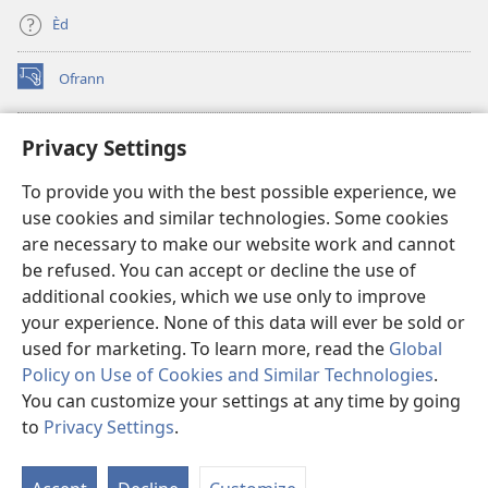
Èd
Ofrann
(opens
new
window)
Bibliyotèk sou Entènèt
Privacy Settings
(opens
new
®
JW Hub
To provide you with the best possible experience, we
window)
(opens
use cookies and similar technologies. Some cookies
new
JW Library
window)
are necessary to make our website work and cannot
be refused. You can accept or decline the use of
Watchtower Library
additional cookies, which we use only to improve
your experience. None of this data will ever be sold or
used for marketing. To learn more, read the
Global
Policy on Use of Cookies and Similar Technologies
.
You can customize your settings at any time by going
Copyright
© 2026 Watch Tower Bible and Tract Society of Pennsylvania.
RÈG POU W KA ITILIZE L
|
RÈG SOU ENFÒMASYON KONFIDANSYÈL
|
to
Privacy Settings
.
PARAMÈT KONFIDANSYALITE