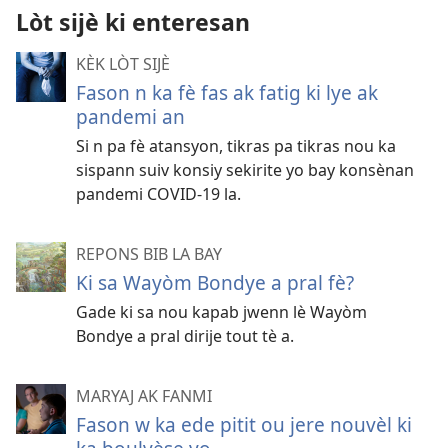
Lòt sijè ki enteresan
KÈK LÒT SIJÈ
Fason n ka fè fas ak fatig ki lye ak
pandemi an
Si n pa fè atansyon, tikras pa tikras nou ka
sispann suiv konsiy sekirite yo bay konsènan
pandemi COVID-19 la.
REPONS BIB LA BAY
Ki sa Wayòm Bondye a pral fè?
Gade ki sa nou kapab jwenn lè Wayòm
Bondye a pral dirije tout tè a.
MARYAJ AK FANMI
Fason w ka ede pitit ou jere nouvèl ki