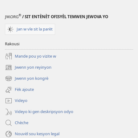
lòt
sijè
®
JW.ORG
/ SIT ENTÈNÈT OFISYÈL TEMWEN JEWOVA YO
Jan w vle sit la parèt
Rakousi
Mande pou yo vizite w
Jwenn yon reyinyon
(opens
new
Jwenn yon kongrè
(opens
window)
new
Fèk ajoute
window)
Videyo
Videyo ki gen deskripsyon odyo
Chèche
Nouvèl sou kesyon legal