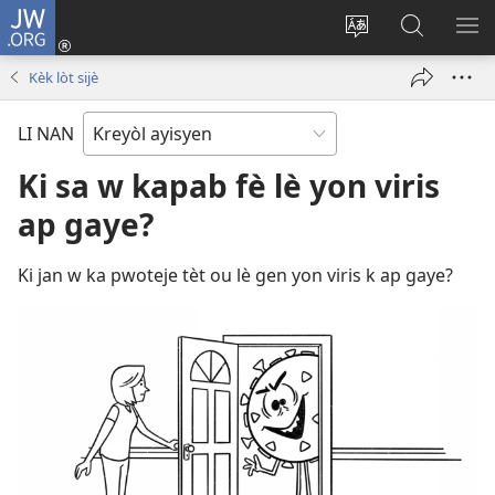
JW.ORG
Konekte
(opens
Chanje
Fè
AF
new
lang
rechèch
ME
Kèk lòt sijè
window)
sit
sou
A
la
JW.ORG
LI NAN
Ki sa w kapab fè lè yon viris
ap gaye?
Ki jan w ka pwoteje tèt ou lè gen yon viris k ap gaye?