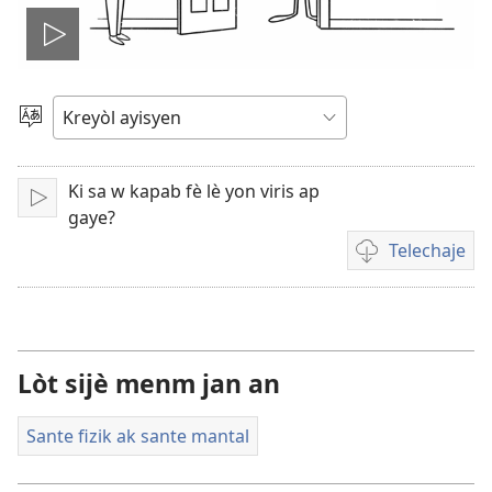
Jwe
videyo
Chwazi
yon
a
lang
Ki sa w kapab fè lè yon viris ap
Fè
gaye?
l
Telechaje
jwe
Opsyon
pou
telechaje
videyo
Lòt sijè menm jan an
Sante fizik ak sante mantal