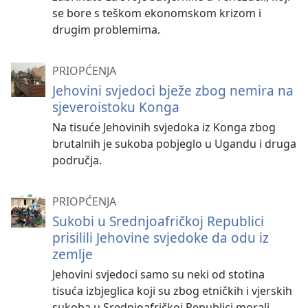
se bore s teškom ekonomskom krizom i
drugim problemima.
PRIOPĆENJA
Jehovini svjedoci bježe zbog nemira na
sjeveroistoku Konga
Na tisuće Jehovinih svjedoka iz Konga zbog
brutalnih je sukoba pobjeglo u Ugandu i druga
područja.
PRIOPĆENJA
Sukobi u Srednjoafričkoj Republici
prisilili Jehovine svjedoke da odu iz
zemlje
Jehovini svjedoci samo su neki od stotina
tisuća izbjeglica koji su zbog etničkih i vjerskih
sukoba u Srednjoafričkoj Republici morali