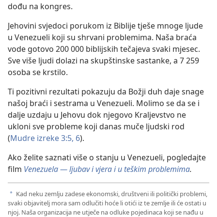
dođu na kongres.
Jehovini svjedoci porukom iz Biblije tješe mnoge ljude
u Venezueli koji su shrvani problemima. Naša braća
vode gotovo 200 000 biblijskih tečajeva svaki mjesec.
Sve više ljudi dolazi na skupštinske sastanke, a 7 259
osoba se krstilo.
Ti pozitivni rezultati pokazuju da Božji duh daje snage
našoj braći i sestrama u Venezueli. Molimo se da se i
dalje uzdaju u Jehovu dok njegovo Kraljevstvo ne
ukloni sve probleme koji danas muče ljudski rod
(
Mudre izreke 3:5, 6
).
Ako želite saznati više o stanju u Venezueli, pogledajte
film
Venezuela — ljubav i vjera i u teškim problemima
.
Kad neku zemlju zadese ekonomski, društveni ili politički problemi,
a
svaki objavitelj mora sam odlučiti hoće li otići iz te zemlje ili će ostati u
njoj. Naša organizacija ne utječe na odluke pojedinaca koji se nađu u