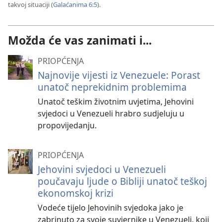
takvoj situaciji (
Galaćanima 6:5
).
Možda će vas zanimati i...
PRIOPĆENJA
Najnovije vijesti iz Venezuele: Porast
unatoč neprekidnim problemima
Unatoč teškim životnim uvjetima, Jehovini
svjedoci u Venezueli hrabro sudjeluju u
propovijedanju.
PRIOPĆENJA
Jehovini svjedoci u Venezueli
poučavaju ljude o Bibliji unatoč teškoj
ekonomskoj krizi
Vodeće tijelo Jehovinih svjedoka jako je
zabrinuto za svoje suvjernike u Venezueli, koji