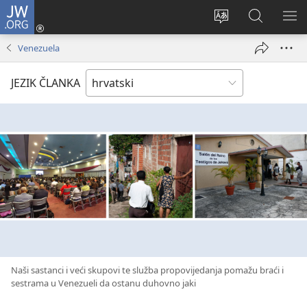
JW.ORG
Prijava
(otvara
Promijeni
JW.ORG
PO
se
jezik
|
IZ
Venezuela
novi
Pretraga
prozor)
JEZIK ČLANKA
Naši sastanci i veći skupovi te služba propovijedanja pomažu braći i
sestrama u Venezueli da ostanu duhovno jaki