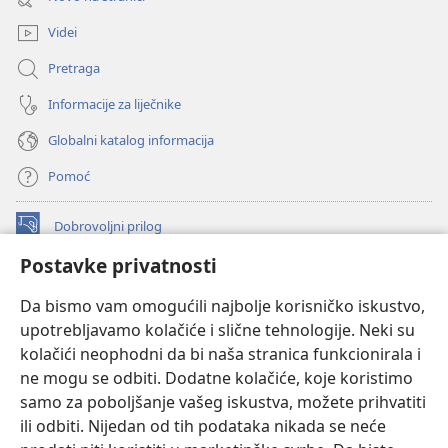
novi
prozor)
Videi
Pretraga
Informacije za liječnike
Globalni katalog informacija
Pomoć
Dobrovoljni prilog
(otvara
se
Postavke privatnosti
novi
INTERNETSKA BIBLIOTEKA Watchtower
(otvara
prozor)
Da bismo vam omogućili najbolje korisničko iskustvo,
se
®
JW Hub
upotrebljavamo kolačiće i slične tehnologije. Neki su
novi
(otvara
prozor)
kolačići neophodni da bi naša stranica funkcionirala i
se
®
JW Library
novi
ne mogu se odbiti. Dodatne kolačiće, koje koristimo
prozor)
samo za poboljšanje vašeg iskustva, možete prihvatiti
Watchtower Library
ili odbiti. Nijedan od tih podataka nikada se neće