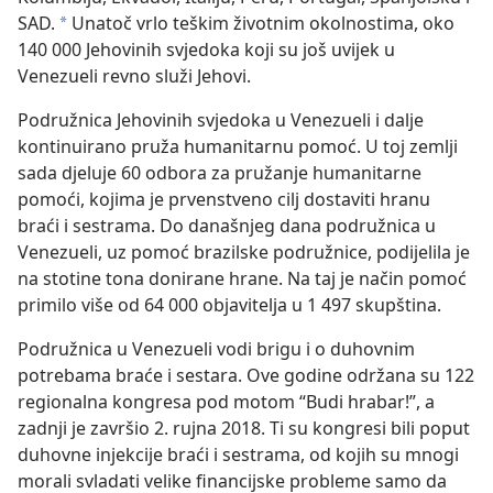
SAD.
Unatoč vrlo teškim životnim okolnostima, oko
a
140 000 Jehovinih svjedoka koji su još uvijek u
Venezueli revno služi Jehovi.
Podružnica Jehovinih svjedoka u Venezueli i dalje
kontinuirano pruža humanitarnu pomoć. U toj zemlji
sada djeluje 60 odbora za pružanje humanitarne
pomoći, kojima je prvenstveno cilj dostaviti hranu
braći i sestrama. Do današnjeg dana podružnica u
Venezueli, uz pomoć brazilske podružnice, podijelila je
na stotine tona donirane hrane. Na taj je način pomoć
primilo više od 64 000 objavitelja u 1 497 skupština.
Podružnica u Venezueli vodi brigu i o duhovnim
potrebama braće i sestara. Ove godine održana su 122
regionalna kongresa pod motom “Budi hrabar!”, a
zadnji je završio 2. rujna 2018. Ti su kongresi bili poput
duhovne injekcije braći i sestrama, od kojih su mnogi
morali svladati velike financijske probleme samo da