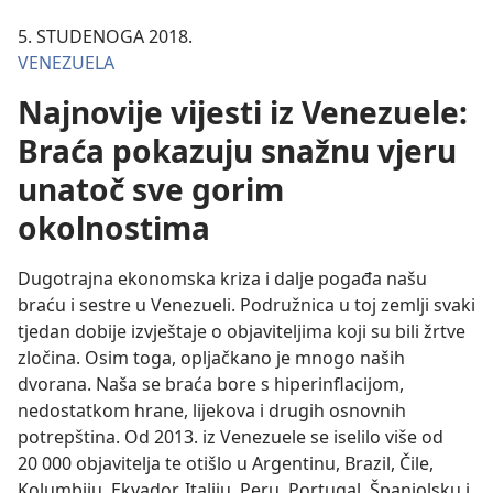
5. STUDENOGA 2018.
VENEZUELA
Najnovije vijesti iz Venezuele:
Braća pokazuju snažnu vjeru
unatoč sve gorim
okolnostima
Dugotrajna ekonomska kriza i dalje pogađa našu
braću i sestre u Venezueli. Podružnica u toj zemlji svaki
tjedan dobije izvještaje o objaviteljima koji su bili žrtve
zločina. Osim toga, opljačkano je mnogo naših
dvorana. Naša se braća bore s hiperinflacijom,
nedostatkom hrane, lijekova i drugih osnovnih
potrepština. Od 2013. iz Venezuele se iselilo više od
20 000 objavitelja te otišlo u Argentinu, Brazil, Čile,
Kolumbiju, Ekvador, Italiju, Peru, Portugal, Španjolsku i