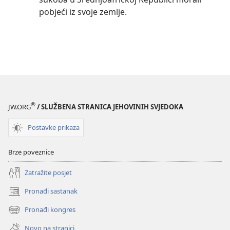
pobjeći iz svoje zemlje.
®
JW.ORG
/ SLUŽBENA STRANICA JEHOVINIH SVJEDOKA
Postavke prikaza
Brze poveznice
Zatražite posjet
Pronađi sastanak
(otvara
se
Pronađi kongres
(otvara
novi
se
prozor)
Novo na stranici